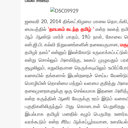
பவள சங்கரி
ஜனவரி 20, 2014 திங்கட்கிழமை மாலை தொடங்கி, 
மையத்தில்
’தாயகம் கடந்த தமிழ் ’
என்ற உலகத் தமிழ
ஆம் ஆண்டு மார்ச் மாதம், 19ம் நாள், கோவை மெட
என்.ஜி.பி. கல்வி நிறுவனங்களின் தலைவருமான,
மருத
தமிழர் நலம்” என்னும் இலக்கோடு உருவாக்கப்பட்டு
என்று சொல்லும் அளவிற்கு, உலகம் முழுவதும் பரவ
சூழலிலும், எதுவிதமான நெருக்கடியிலும் உயிர்ப்போட
வகையில் தங்களால் இயன்றதைச் செய்ய வேண்டும் என
மொழியின் தொன்மை மற்றும் வளமை குறித்து அளவற்ற
தலைமுறைகளுக்கு ஒரு செல்வமாக இதனை அளித்துவி
என்ற கருத்தின் ஆணி வேருக்கு உரம் இடும் வகையி
பகுதிகளிலிருந்தும் அது கொடைகள் பெறுகிறது 
இயல்பாக தமிழர் மனதில் எழும் பெருமித உணர்வு
வரக்கூடும் என்ற சீரிய ஆக்கப்பூர்வமான, உளவிய