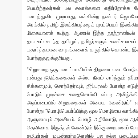
பெயர்ந்தவர்கள் பல சவால்களை எதிர்நோக்க வே
படைத்துவிட முடியாது, என்கின்ற நண்பர் ஜெயம
அரங்கில் தமிழ் இலக்கியத்தைப் புலம்பெயர் இலக்க
மிகையானக் கூற்று. ஆனால் இந்த நூற்றாண்டில் 
தாயகம் கடந்த தமிழும், தமிழர்களும் கணிசமாகப் 
யதார்த்தமான வாதங்களைக் கருத்தில் கொண்ட இவரு
போற்றுதலுக்குரியது.
“சிறுகதை ஒரு படைப்பாளியின் திறனை எடை போடுவதற
என்பது நீதிக்கதைகள் அல்ல, நீளம் சார்ந்தும் தீர்
சிக்கனமும், சொற்தேர்வும், நீர்ப்பரவல் போன்ற எ
போடும் முடிச்சை கதைசொல்லி எப்படி அவிழ்க்கி
அடிப்படையில் சிறுகதைகள் அமைய வேண்டும்” எ
போன்று “மொழிபெயர்ப்பிற்கு மூல மொழியை வாங்கி
ஆளுமையும் அவசியம். மொழி அறிவோடு, மூல ஆசிரிய
தெளிவாக இருத்தல் வேண்டும் இக்குறைகளைப் போக்க
தமிழர்கள் முயன்றார்களெனில் பல நல்ல படைப்ப