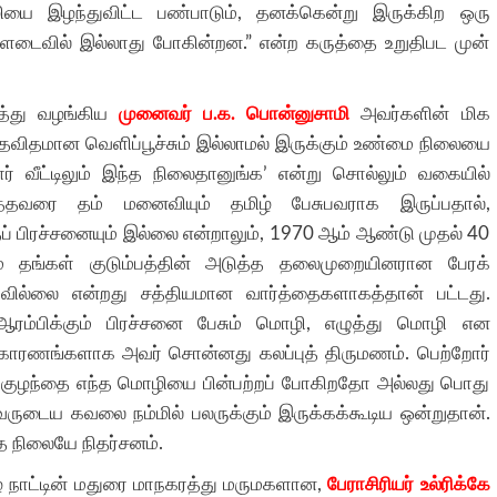
ியை இழந்துவிட்ட பண்பாடும், தனக்கென்று இருக்கிற ஒரு
ாளடைவில் இல்லாது போகின்றன.” என்ற கருத்தை உறுதிபட முன்
த்து வழங்கிய
முனைவர் ப.க. பொன்னுசாமி
அவர்களின் மிக
ந்தவிதமான வெளிப்பூச்சும் இல்லாமல் இருக்கும் உண்மை நிலையை
ர் வீட்டிலும் இந்த நிலைதானுங்க’ என்று சொல்லும் வகையில்
ுத்தவரை தம் மனைவியும் தமிழ் பேசுபவராக இருப்பதால்,
தப் பிரச்சனையும் இல்லை என்றாலும், 1970 ஆம் ஆண்டு முதல் 40
ும் தங்கள் குடும்பத்தின் அடுத்த தலைமுறையினரான பேரக்
யவில்லை என்றது சத்தியமான வார்த்தைகளாகத்தான் பட்டது.
் ஆரம்பிக்கும் பிரச்சனை பேசும் மொழி, எழுத்து மொழி என
 காரணங்களாக அவர் சொன்னது கலப்புத் திருமணம். பெற்றோர்
் குழந்தை எந்த மொழியை பின்பற்றப் போகிறதோ அல்லது பொது
டைய கவலை நம்மில் பலருக்கும் இருக்கக்கூடிய ஒன்றுதான்.
த நிலையே நிதர்சனம்.
ிழ் நாட்டின் மதுரை மாநகரத்து மருமகளான,
பேராசிரியர் உல்ரிக்கே