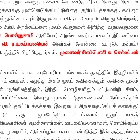
ள், மற்றும் வல்லுநர்களைக் கொண்டு, அரசு அல்லது அரசியல்
தரங்கு முன்னெடுக்கப்பட்டுள்ளது குறிப்பிடத்தக்கது. கவிஞர்
யத்துக்க்காகவும் இருமுறை சாகித்ய அகாதமி விருது பெற்றவர்,
 சிற்பி அறக்கட்டளை மூலம் விருதுகள் அளித்து வருபவருமான
. பொன்னுசாமி
ஆகியோர் அறங்காவலர்களாகவும் இப்பணியை
 வி. ராமசுப்ரமணியன்
அவர்கள் (சென்னை உயர்நீதி மன்றம்)
்த்திச் சிறப்பித்தார்கள்.
முனைவர் சிலம்பொலி சு. செல்லப்பன்
ிக்காவில் உள்ள ஃபுளோரிடா பல்கலைக்கழகத்தில் இதழியலில்
ம் வயதில் , எழுத்து இதழ் மூலம் கவிதைக்கும், கவிதை மூலம்
 ஆங்கிலத்திலும், இந்திய மொழிகளிலும் மட்டுமன்றி, சீனம்,
்பட்டுள்ளன. இவரது நாவல், ‘ஜனகணமன’ ஆங்கிலத்தில்
தும் குறிப்பிடத்தக்கது. இவருடைய சிறுகதை, ‘தப்புக் கணக்கு’
ு, திரு பாலுமகேந்திரா அவர்களால் குறும்படமாகத்
க்கியவாதிகள், எழுத்தாளர்கள், ஊடகவியலாளர்கள், தொழில்நுட்ப
த முறையில், ஆக்கப்பூர்வமாகப் பயன்படுத்தி இக்கருத்தரங்கை
ம் திரு மாலன் அவர்களின் வல்லமை பாராட்டிற்குரியது. “புலம்