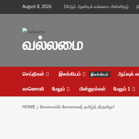
Skip
August 8, 2026
16ஆம் ஆண்டில் வல்லமை மின்னிதழ்
ந
to
content
வல்லமை
செய்திகள்
இலக்கியம்
ஆய்வுக் க
இலக்கியம்
காணொலி
மேலும்
மின்னூல்கள்
மேலும் 1
HOME
கோவையில் கோலாகலத் தமிழ்த் திருவிழா!