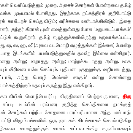
்கள் வெளிப்படுத்தும் முறை, அசைச் சொற்கள் போன்றவை தமிழ்
ைக்க முடியாமல் போகிறது. இதற்காக நட்சத்திரக் குறிபோட்டு
ரைக் காலிடறச் செய்துவிடும்; எரிச்சலை உண்டாக்கிவிடும். இதை
ாளர், குந்தர் கிராஸ் முன் வைத்துள்ளது போல ‘மறுபடைப்பாக்கம்’
டுக் கூறுகிறார். தமிழ் எழுத்துக்களிலிருந்து உருவாக்கப்பட்ட,
ட, ஜ, ஷ, ஸ, ஹ, ஷீ (அவை வடமொழி எழுத்துக்கள் இல்லை) போன்ற
டியாத இடங்களில் பயன்படுத்துவதில் தவறே இல்லை என்கிறார்.
மானது அன்று; மாறாதது அன்று; மாற்றக்கூடாதது அன்று. உலக
யும் விரிவடையவே செய்யும். புதியன புகுதலுக்கு வழியடைத்து,
பட்டால், அந்த மொழி மெல்லச் சாகும்’ என்று சொன்னது
க்கத்திற்கும் உதவும் கருத்து இது என்கிறார்.
அகாடமியின் மொழிபெயர்ப்பு விருதினைப் பெற்றவருமான,
திரு
்படி உடம்பின் பரம்பரை குறித்த செய்திகளை நமக்குத்
ன் சொற்கள் பற்றிய சோதனை பாரம்பரியமான அந்த பண்பாடு
பாட்டு விழுமியங்களின் ஒரு ஞாபகக் கிடங்காகச் செயல்படுகிற
பீடுகளை காலத்துக்குக் காலம் கட்டமைக்கிற கருவியாகவும்