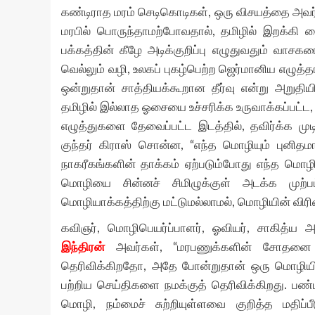
கண்டிராத மரம் செடிகொடிகள், ஒரு விசயத்தை அவர
மரபில் பொருந்தாமற்போவதால், தமிழில் இறக்கி வ
பக்கத்தின் கீழே அடிக்குறிப்பு எழுதுவதும் வாசக
வெல்லும் வழி, உலகப் புகழ்பெற்ற ஜெர்மானிய எழுத்த
ஒன்றுதான் சாத்தியக்கூறான தீர்வு என்று அறுதியிட்
தமிழில் இல்லாத ஓசையை உச்சரிக்க உருவாக்கப்பட்
எழுத்துகளை தேவைப்பட்ட இடத்தில், தவிர்க்க மு
குந்தர் கிராஸ் சொன்ன, “எந்த மொழியும் புனித
நாகரீகங்களின் தாக்கம் ஏற்படும்போது எந்த மொழி
மொழியை சின்னச் சிமிழுக்குள் அடக்க முற்
மொழியாக்கத்திற்கு மட்டுமல்லாமல், மொழியின் விரிவா
கவிஞர், மொழிபெயர்ப்பாளர், ஓவியர், சாகித்ய 
இந்திரன்
அவர்கள், “மரபணுக்களின் சோதனை எப
தெரிவிக்கிறதோ, அதே போன்றுதான் ஒரு மொழியி
பற்றிய செய்திகளை நமக்குத் தெரிவிக்கிறது. பண்
மொழி, நம்மைச் சுற்றியுள்ளவை குறித்த மதிப்