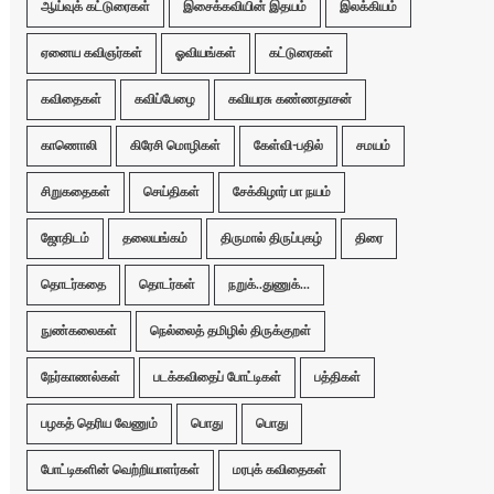
ஆய்வுக் கட்டுரைகள்
இசைக்கவியின் இதயம்
இலக்கியம்
ஏனைய கவிஞர்கள்
ஓவியங்கள்
கட்டுரைகள்
கவிதைகள்
கவிப்பேழை
கவியரசு கண்ணதாசன்
காணொலி
கிரேசி மொழிகள்
கேள்வி-பதில்
சமயம்
சிறுகதைகள்
செய்திகள்
சேக்கிழார் பா நயம்
ஜோதிடம்
தலையங்கம்
திருமால் திருப்புகழ்
திரை
தொடர்கதை
தொடர்கள்
நறுக்..துணுக்...
நுண்கலைகள்
நெல்லைத் தமிழில் திருக்குறள்
நேர்காணல்கள்
படக்கவிதைப் போட்டிகள்
பத்திகள்
பழகத் தெரிய வேணும்
பொது
பொது
போட்டிகளின் வெற்றியாளர்கள்
மரபுக் கவிதைகள்