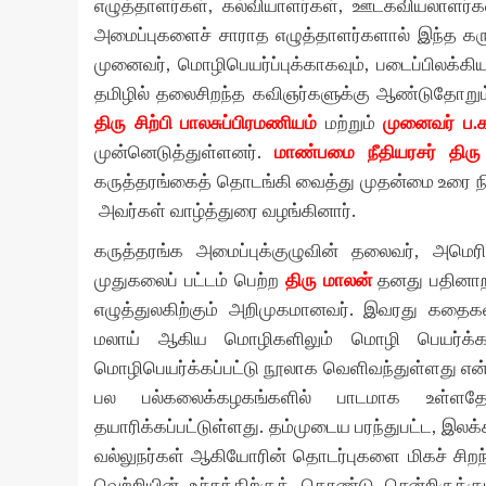
எழுத்தாளர்கள், கல்வியாளர்கள், ஊடகவியலாளர்க
அமைப்புகளைச் சாராத எழுத்தாளர்களால் இந்த கருத்
முனைவர், மொழிபெயர்ப்புக்காகவும், படைப்பிலக்கி
தமிழில் தலைசிறந்த கவிஞர்களுக்கு ஆண்டுதோறும்
திரு சிற்பி பாலசுப்பிரமணியம்
மற்றும்
முனைவர் ப.க
முன்னெடுத்துள்ளனர்.
மாண்பமை நீதியரசர் திரு
கருத்தரங்கைத் தொடங்கி வைத்து முதன்மை உரை நிகழ
அவர்கள் வாழ்த்துரை வழங்கினார்.
கருத்தரங்க அமைப்புக்குழுவின் தலைவர், அமெர
முதுகலைப் பட்டம் பெற்ற
திரு மாலன்
தனது பதினாறா
எழுத்துலகிற்கும் அறிமுகமானவர். இவரது கதைகள்
மலாய் ஆகிய மொழிகளிலும் மொழி பெயர்க்கப
மொழிபெயர்க்கப்பட்டு நூலாக வெளிவந்துள்ளது என்ப
பல பல்கலைக்கழகங்களில் பாடமாக உள்ளதோட
தயாரிக்கப்பட்டுள்ளது. தம்முடைய பரந்துபட்ட, இல
வல்லுநர்கள் ஆகியோரின் தொடர்புகளை மிகச் சிறந்
வெற்றியின் உச்சத்திற்குக் கொண்டு சென்றிருக்கு