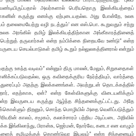
ண்டியிருப்பதால் அவர்களால் பெரியதொரு இலக்கியத்தைப்
ோகனின் கருத்து எனக்கு ஏற்புடையதல்ல. அது போன்றே, உலக
ியம் தலைமையேற்று வழி நடத்தும்’ என எஸ்.பொ. கூறுவதும் சற்று
உலக அரங்கில் தமிழ் இலக்கியத்திற்கான அங்கீகாரத்தினைத்
பெற்றுத் தருவார்கள் என்ற நம்பிக்கை நிறையவே உண்டு” என்ற
டைய செயல்பாடுகள் தமிழ் கூறும் நல்லுலகத்தினரால் என்றும்
்கு உகந்த வடிவம்” என்னும் திரு மாலன், மேலும், சிறுகதைகள்
மானிக்கப்படுவதல்ல, ஒரு கவிதைக்குரிய நேர்த்தியும், வார்த்தை
டுத்துரைப்பும் அதற்கு இலக்கணங்கள். அவற்றுடன் தொடக்கத்தில்
றார், எதற்காக, ஏன்? என்ற கேள்விகளுக்கு விடையளிக்கும்
ன்ற இவருடைய கருத்து ஆழ்ந்த சிந்தனைக்குட்பட்டது. அதே
க்கொள்ளும் திறனும், சொந்த மொழியில் அதை வெளிப்படுத்தும்
ரின் காலம், சமூகம், கலாச்சாரம் பற்றிய அடிப்படை அறிவில்
 இங்கிலாந்து, பிரான்சு, ஜெர்மன், நோர்வே, கனடா என வாழும்
ுகளைத் தமிழுக்குக் கொண்டுவர இயலும்” என்ற சிந்தனையும்