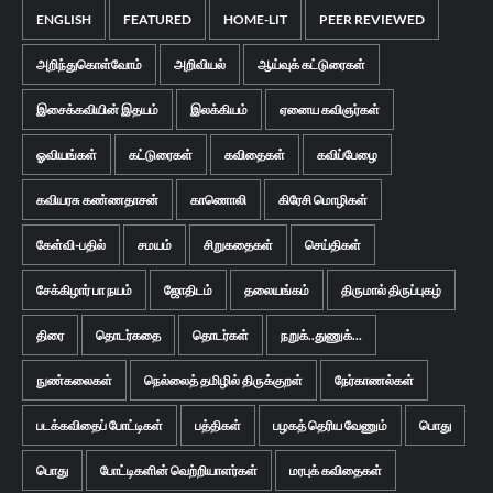
ENGLISH
FEATURED
HOME-LIT
PEER REVIEWED
அறிந்துகொள்வோம்
அறிவியல்
ஆய்வுக் கட்டுரைகள்
இசைக்கவியின் இதயம்
இலக்கியம்
ஏனைய கவிஞர்கள்
ஓவியங்கள்
கட்டுரைகள்
கவிதைகள்
கவிப்பேழை
கவியரசு கண்ணதாசன்
காணொலி
கிரேசி மொழிகள்
கேள்வி-பதில்
சமயம்
சிறுகதைகள்
செய்திகள்
சேக்கிழார் பா நயம்
ஜோதிடம்
தலையங்கம்
திருமால் திருப்புகழ்
திரை
தொடர்கதை
தொடர்கள்
நறுக்..துணுக்...
நுண்கலைகள்
நெல்லைத் தமிழில் திருக்குறள்
நேர்காணல்கள்
படக்கவிதைப் போட்டிகள்
பத்திகள்
பழகத் தெரிய வேணும்
பொது
பொது
போட்டிகளின் வெற்றியாளர்கள்
மரபுக் கவிதைகள்