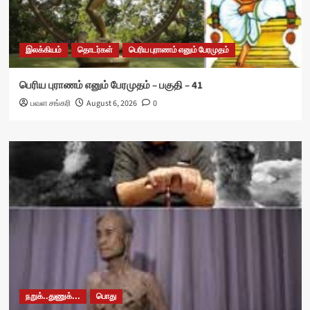
இலக்கியம்
தொடர்கள்
பெரிய புராணம் எனும் பேரமுதம்
பெரிய புராணம் எனும் பேரமுதம் – பகுதி – 41
பவள சங்கரி
August 6, 2026
0
நறுக்..துணுக்...
பொது