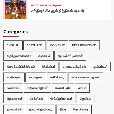
சமயம்
மரபுக் கவிதைகள்
சக்தியும் சிவனும் நித்தியம் ஆவார்!
Categories
ENGLISH
FEATURED
HOME-LIT
PEER REVIEWED
அறிந்துகொள்வோம்
அறிவியல்
ஆய்வுக் கட்டுரைகள்
இசைக்கவியின் இதயம்
இலக்கியம்
ஏனைய கவிஞர்கள்
ஓவியங்கள்
கட்டுரைகள்
கவிதைகள்
கவிப்பேழை
கவியரசு கண்ணதாசன்
காணொலி
கிரேசி மொழிகள்
கேள்வி-பதில்
சமயம்
சிறுகதைகள்
செய்திகள்
சேக்கிழார் பா நயம்
ஜோதிடம்
தலையங்கம்
திருமால் திருப்புகழ்
திரை
தொடர்கதை