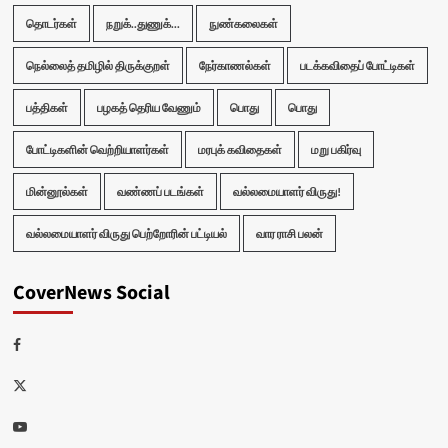
தொடர்கள்
நறுக்..துணுக்...
நுண்கலைகள்
நெல்லைத் தமிழில் திருக்குறள்
நேர்காணல்கள்
படக்கவிதைப் போட்டிகள்
பத்திகள்
பழகத் தெரிய வேணும்
பொது
பொது
போட்டிகளின் வெற்றியாளர்கள்
மரபுக் கவிதைகள்
மறு பகிர்வு
மின்னூல்கள்
வண்ணப் படங்கள்
வல்லமையாளர் விருது!
வல்லமையாளர் விருது பெற்றோரின் பட்டியல்
வார ராசி பலன்
CoverNews Social
Facebook
Twitter
Youtube