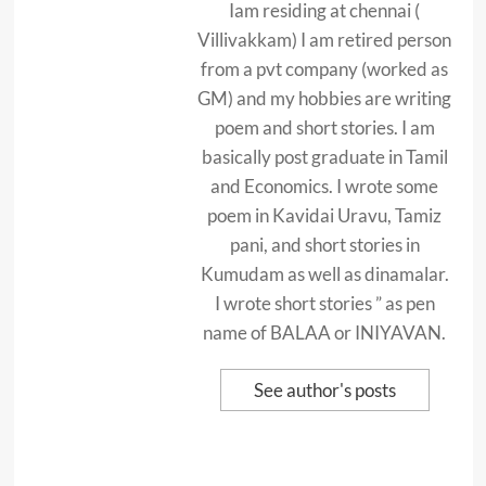
Iam residing at chennai (
Villivakkam) I am retired person
from a pvt company (worked as
GM) and my hobbies are writing
poem and short stories. I am
basically post graduate in Tamil
and Economics. I wrote some
poem in Kavidai Uravu, Tamiz
pani, and short stories in
Kumudam as well as dinamalar.
I wrote short stories ” as pen
name of BALAA or INIYAVAN.
See author's posts