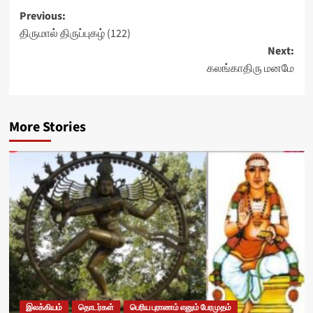
Post
Previous:
திருமால் திருப்புகழ் (122)
navigation
Next:
கலங்காதிரு மனமே
More Stories
இலக்கியம்
தொடர்கள்
பெரிய புராணம் எனும் பேரமுதம்