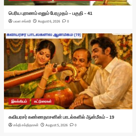
பெரிய புராணம் எனும் பேரமுதம் – பகுதி – 41
பவள சங்கரி
August 6, 2026
0
இலக்கியம்
கட்டுரைகள்
கவியரசர் கண்ணதாசனின் பாடல்களில் ஆன்மீகம் – 19
சக்தி சக்திதாசன்
August 5, 2026
0