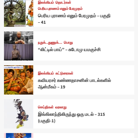
இலக்கியம்
தொடர்கள்
பெரிய புராணம் எனும் பேரமுதம்
பெரிய புராணம் எனும் பேரமுதம் – பகுதி
– 41
நறுக்..துணுக்...
பொது
“லிட்டில் பாய்” – சுடோமு யமகுச்சி
இலக்கியம்
கட்டுரைகள்
கவியரசர் கண்ணதாசனின் பாடல்களில்
ஆன்மீகம் – 19
செய்திகள்
வரலாறு
இங்கிலாந்திலிருந்து ஒரு மடல் – 315
(பகுதி-1)