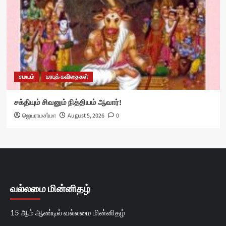
சமயம்
மரபுக் கவிதைகள்
சக்தியும் சிவனும் நித்தியம் ஆவார்!
ஜெயராமசர்மா
August 5, 2026
0
வல்லமை மின்னிதழ்
15 ஆம் ஆண்டில் வல்லமை மின்னிதழ்