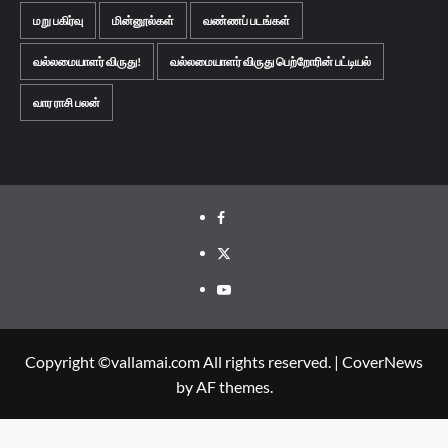
மறு பகிர்வு
மின்னூல்கள்
வண்ணப் படங்கள்
வல்லமையாளர் விருது!
வல்லமையாளர் விருது பெற்றோரின் பட்டியல்
வார ராசி பலன்
Facebook
Twitter
Youtube
Copyright ©vallamai.com All rights reserved.
|
CoverNews
by AF themes.