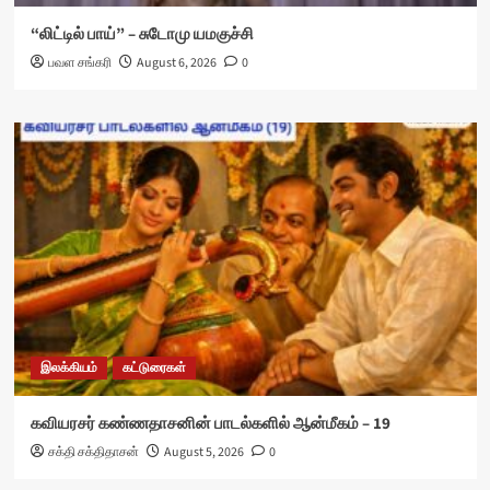
“லிட்டில் பாய்” – சுடோமு யமகுச்சி
பவள சங்கரி
August 6, 2026
0
இலக்கியம்
கட்டுரைகள்
கவியரசர் கண்ணதாசனின் பாடல்களில் ஆன்மீகம் – 19
சக்தி சக்திதாசன்
August 5, 2026
0