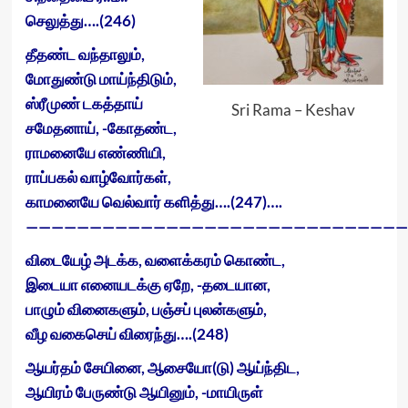
செலுத்து….(246)
தீதண்ட வந்தாலும்,
மோதுண்டு மாய்ந்திடும்,
ஸ்ரீமுண் டகத்தாய்
Sri Rama – Keshav
சமேதனாய், -கோதண்ட,
ராமனையே எண்ணியி,
ராப்பகல் வாழ்வோர்கள்,
காமனையே வெல்வார் களித்து….(247)….
——————————————————————————————
விடையேழ் அடக்க, வளைக்கரம் கொண்ட,
இடையா எனையடக்கு ஏறே, -தடையான,
பாழும் வினைகளும், பஞ்சப் புலன்களும்,
வீழ வகைசெய் விரைந்து….(248)
ஆயர்தம் சேயினை, ஆசையோ(டு) ஆய்ந்திட,
ஆயிரம் பேருண்டு ஆயினும், -மாயிருள்