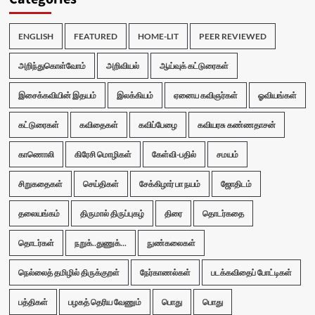
ENGLISH
FEATURED
HOME-LIT
PEER REVIEWED
அறிந்துகொள்வோம்
அறிவியல்
ஆய்வுக் கட்டுரைகள்
இசைக்கவியின் இதயம்
இலக்கியம்
ஏனைய கவிஞர்கள்
ஓவியங்கள்
கட்டுரைகள்
கவிதைகள்
கவிப்பேழை
கவியரசு கண்ணதாசன்
காணொலி
கிரேசி மொழிகள்
கேள்வி-பதில்
சமயம்
சிறுகதைகள்
செய்திகள்
சேக்கிழார் பா நயம்
ஜோதிடம்
தலையங்கம்
திருமால் திருப்புகழ்
திரை
தொடர்கதை
தொடர்கள்
நறுக்..துணுக்...
நுண்கலைகள்
நெல்லைத் தமிழில் திருக்குறள்
நேர்காணல்கள்
படக்கவிதைப் போட்டிகள்
பத்திகள்
பழகத் தெரிய வேணும்
பொது
பொது