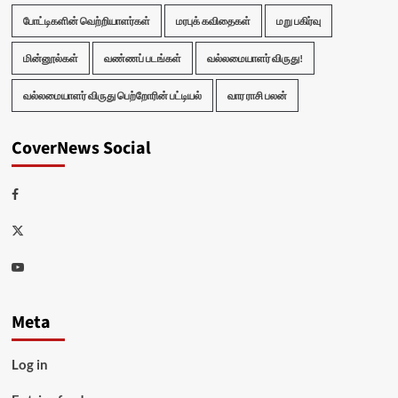
போட்டிகளின் வெற்றியாளர்கள்
மரபுக் கவிதைகள்
மறு பகிர்வு
மின்னூல்கள்
வண்ணப் படங்கள்
வல்லமையாளர் விருது!
வல்லமையாளர் விருது பெற்றோரின் பட்டியல்
வார ராசி பலன்
CoverNews Social
Facebook
Twitter
Youtube
Meta
Log in