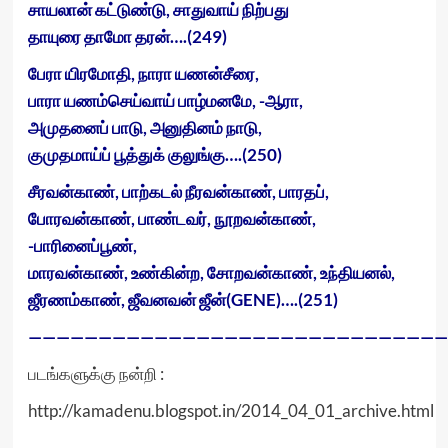
சாயலான் கட்டுண்டு, சாதுவாய் நிற்பது
தாயுரை தாமோ தரன்….(249)
பேரா யிரமோதி, நாரா யணன்சீரை,
பாரா யணம்செய்வாய் பாழ்மனமே, -ஆரா,
அமுதனைப் பாடு, அனுதினம் நாடு,
குமுதமாய்ப் பூத்துக் குலுங்கு….(250)
சீரவன்காண், பாற்கடல் நீரவன்காண், பாரதப்,
போரவன்காண், பாண்டவர், நூறவன்காண்,
-பாரினைப்பூண்,
மாரவன்காண், உண்கின்ற, சோறவன்காண், உந்தியனல்,
ஜீரணம்காண், ஜீவனவன் ஜீன்(GENE)….(251)
——————————————————————————————
படங்களுக்கு நன்றி :
http://kamadenu.blogspot.in/2014_04_01_archive.html