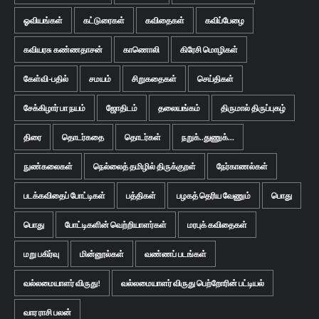
ஓவியங்கள்
கட்டுரைகள்
கவிதைகள்
கவிப்பேழை
கவியரசு கண்ணதாசன்
காணொலி
கிரேசி மொழிகள்
கேள்வி-பதில்
சமயம்
சிறுகதைகள்
செய்திகள்
சேக்கிழார் பா நயம்
ஜோதிடம்
தலையங்கம்
திருமால் திருப்புகழ்
திரை
தொடர்கதை
தொடர்கள்
நறுக்..துணுக்...
நுண்கலைகள்
நெல்லைத் தமிழில் திருக்குறள்
நேர்காணல்கள்
படக்கவிதைப் போட்டிகள்
பத்திகள்
பழகத் தெரிய வேணும்
பொது
பொது
போட்டிகளின் வெற்றியாளர்கள்
மரபுக் கவிதைகள்
மறு பகிர்வு
மின்னூல்கள்
வண்ணப் படங்கள்
வல்லமையாளர் விருது!
வல்லமையாளர் விருது பெற்றோரின் பட்டியல்
வார ராசி பலன்