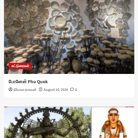
கட்டுரைகள்
போனேன் Phu Quok
நிர்மலா ராகவன்
August 10, 2026
0