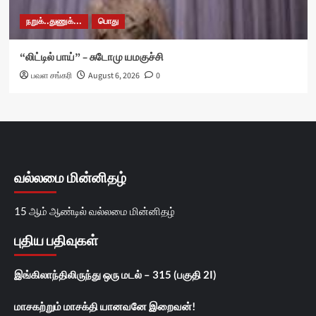
நறுக்..துணுக்...
பொது
“லிட்டில் பாய்” – சுடோமு யமகுச்சி
பவள சங்கரி
August 6, 2026
0
வல்லமை மின்னிதழ்
15 ஆம் ஆண்டில் வல்லமை மின்னிதழ்
புதிய பதிவுகள்
இங்கிலாந்திலிருந்து ஒரு மடல் – 315 (பகுதி 2I)
மாசகற்றும் மாசக்தி யானவனே இறைவன்!