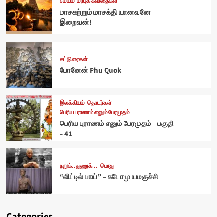
சமயம்
மரபுக் கவிதைகள்
மாசகற்றும் மாசக்தி யானவனே
இறைவன்!
கட்டுரைகள்
போனேன் Phu Quok
இலக்கியம்
தொடர்கள்
பெரிய புராணம் எனும் பேரமுதம்
பெரிய புராணம் எனும் பேரமுதம் – பகுதி
– 41
நறுக்..துணுக்...
பொது
“லிட்டில் பாய்” – சுடோமு யமகுச்சி
Categories