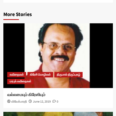
More Stories
கவிதைகள்
கிரேசி மொழிகள்
திருமால் திருப்புகழ்
மரபுக் கவிதைகள்
வல்லமையும் கிரேஸியும்
விவேக்பாரதி
June 12, 2019
0