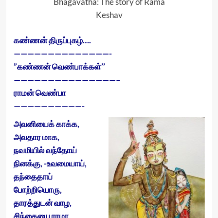
Bhagavatha: The story of Rama
Keshav
கண்ணன் திருப்புகழ்….
——————————————-
”கண்ணன் வெண்பாக்கள்’’
———————————————–
ராமன் வெண்பா
——————————-
அவனியைக் காக்க,
அவதார மாக,
நவமியில் வந்தோய்
நினக்கு, -உவமையாய்,
தந்தைதாய்
போற்றியொரு,
தாரத்துடன் வாழ,
சிந்தையை ராமா