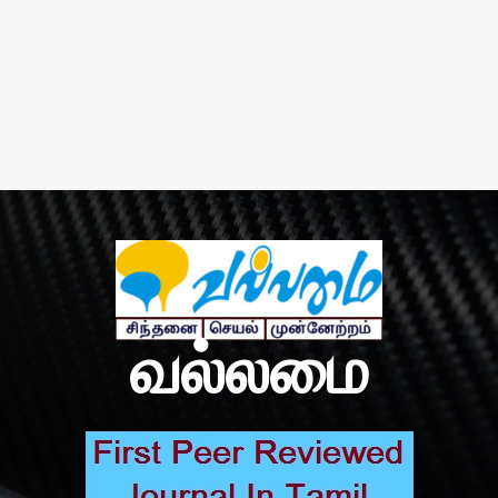
வல்லமை