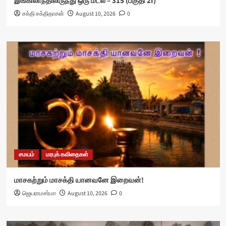
இங்கிலாந்திலிருந்து ஒரு மடல் – 315 (பகுதி 2I)
சக்தி சக்திதாசன்
August 10, 2026
0
சமயம்
மரபுக் கவிதைகள்
மாசகற்றும் மாசக்தி யானவனே இறைவன்!
ஜெயராமசர்மா
August 10, 2026
0