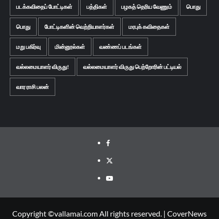
படக்கவிதைப் போட்டிகள்
பத்திகள்
பழகத் தெரிய வேணும்
பொது
பொது
போட்டிகளின் வெற்றியாளர்கள்
மரபுக் கவிதைகள்
மறு பகிர்வு
மின்னூல்கள்
வண்ணப் படங்கள்
வல்லமையாளர் விருது!
வல்லமையாளர் விருது பெற்றோரின் பட்டியல்
வார ராசி பலன்
Facebook
Twitter
Youtube
Copyright ©vallamai.com All rights reserved.
|
CoverNews