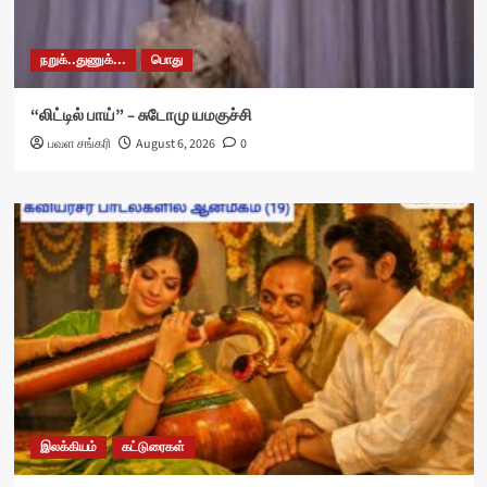
நறுக்..துணுக்...
பொது
“லிட்டில் பாய்” – சுடோமு யமகுச்சி
பவள சங்கரி
August 6, 2026
0
இலக்கியம்
கட்டுரைகள்