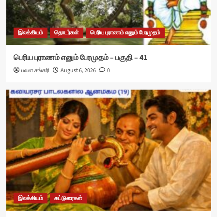
இலக்கியம்
தொடர்கள்
பெரிய புராணம் எனும் பேரமுதம்
பெரிய புராணம் எனும் பேரமுதம் – பகுதி – 41
பவள சங்கரி
August 6, 2026
0
இலக்கியம்
கட்டுரைகள்