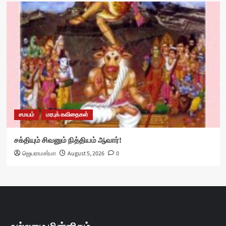
சமயம்
மரபுக் கவிதைகள்
சக்தியும் சிவனும் நித்தியம் ஆவார்!
ஜெயராமசர்மா
August 5, 2026
0