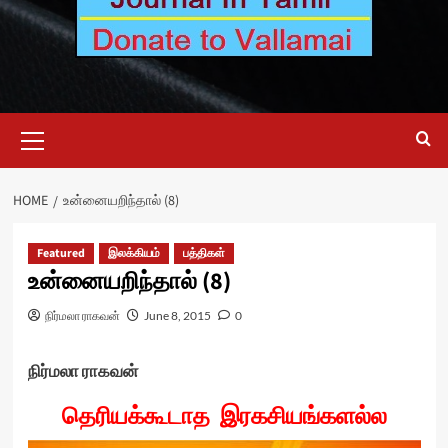
Primary
Menu
HOME
உன்னையறிந்தால் (8)
Featured
இலக்கியம்
பத்திகள்
உன்னையறிந்தால் (8)
நிர்மலா ராகவன்
June 8, 2015
0
நிர்மலா ராகவன்
தெரியக்கூடாத இரகசியங்களல்ல