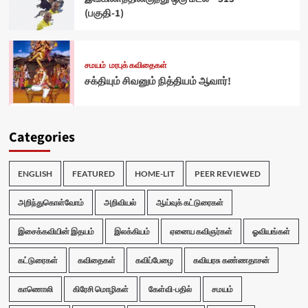
(பகுதி-1)
சமயம்
மரபுக் கவிதைகள்
சக்தியும் சிவனும் நித்தியம் ஆவார்!
Categories
ENGLISH
FEATURED
HOME-LIT
PEER REVIEWED
அறிந்துகொள்வோம்
அறிவியல்
ஆய்வுக் கட்டுரைகள்
இசைக்கவியின் இதயம்
இலக்கியம்
ஏனைய கவிஞர்கள்
ஓவியங்கள்
கட்டுரைகள்
கவிதைகள்
கவிப்பேழை
கவியரசு கண்ணதாசன்
காணொலி
கிரேசி மொழிகள்
கேள்வி-பதில்
சமயம்