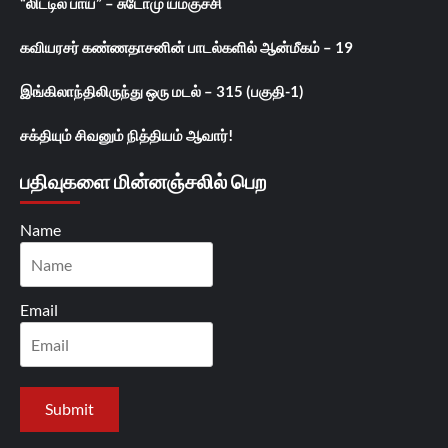
“லிட்டில் பாய்” – சுடோமு யமகுச்சி
கவியரசர் கண்ணதாசனின் பாடல்களில் ஆன்மீகம் – 19
இங்கிலாந்திலிருந்து ஒரு மடல் – 315 (பகுதி-1)
சக்தியும் சிவனும் நித்தியம் ஆவார்!
பதிவுகளை மின்னஞ்சலில் பெற
Name
Email