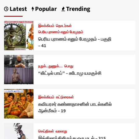
Latest
Popular
Trending
இலக்கியம்
தொடர்கள்
பெரிய புராணம் எனும் பேரமுதம்
பெரிய புராணம் எனும் பேரமுதம் – பகுதி
– 41
நறுக்..துணுக்...
பொது
“லிட்டில் பாய்” – சுடோமு யமகுச்சி
இலக்கியம்
கட்டுரைகள்
கவியரசர் கண்ணதாசனின் பாடல்களில்
ஆன்மீகம் – 19
செய்திகள்
வரலாறு
இங்கிலாந்திலிருந்து ஒரு மடல் – 315