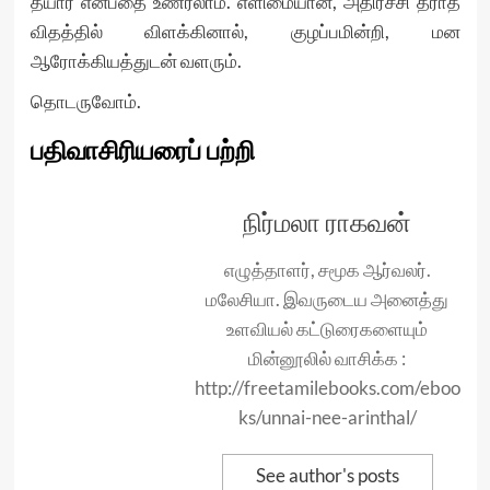
தயார் என்பதை உணரலாம். எளிமையான, அதிர்ச்சி தராத
விதத்தில் விளக்கினால், குழப்பமின்றி, மன
ஆரோக்கியத்துடன் வளரும்.
தொடருவோம்.
பதிவாசிரியரைப் பற்றி
நிர்மலா ராகவன்
எழுத்தாளர், சமூக ஆர்வலர்.
மலேசியா. இவருடைய அனைத்து
உளவியல் கட்டுரைகளையும்
மின்னூலில் வாசிக்க :
http://freetamilebooks.com/eboo
ks/unnai-nee-arinthal/
See author's posts