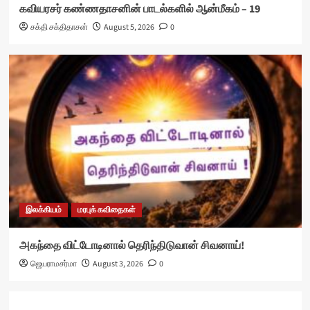
கவியரசர் கண்ணதாசனின் பாடல்களில் ஆன்மீகம் – 19
சக்தி சக்திதாசன்
August 5, 2026
0
இலக்கியம்
மரபுக் கவிதைகள்
அகந்தை விட்டோடினால் தெரிந்திடுவான் சிவனாய்!
ஜெயராமசர்மா
August 3, 2026
0