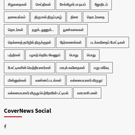
சிறுகதைகள்
செய்திகள்
சேக்கிழார் பா நயம்
ஜோதிடம்
தலையங்கம்
திருமால் திருப்புகழ்
திரை
தொடர்கதை
தொடர்கள்
நறுக்..துணுக்...
நுண்கலைகள்
நெல்லைத் தமிழில் திருக்குறள்
நேர்காணல்கள்
படக்கவிதைப் போட்டிகள்
பத்திகள்
பழகத் தெரிய வேணும்
பொது
பொது
போட்டிகளின் வெற்றியாளர்கள்
மரபுக் கவிதைகள்
மறு பகிர்வு
மின்னூல்கள்
வண்ணப் படங்கள்
வல்லமையாளர் விருது!
வல்லமையாளர் விருது பெற்றோரின் பட்டியல்
வார ராசி பலன்
CoverNews Social
Facebook