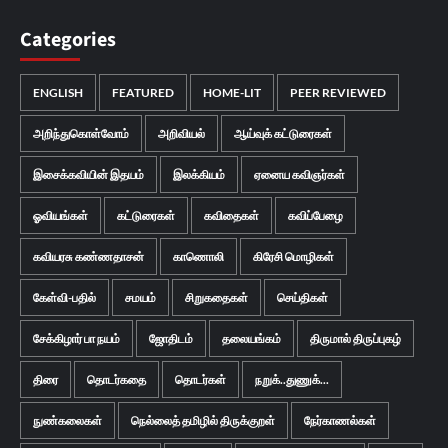
Categories
ENGLISH
FEATURED
HOME-LIT
PEER REVIEWED
அறிந்துகொள்வோம்
அறிவியல்
ஆய்வுக் கட்டுரைகள்
இசைக்கவியின் இதயம்
இலக்கியம்
ஏனைய கவிஞர்கள்
ஓவியங்கள்
கட்டுரைகள்
கவிதைகள்
கவிப்பேழை
கவியரசு கண்ணதாசன்
காணொலி
கிரேசி மொழிகள்
கேள்வி-பதில்
சமயம்
சிறுகதைகள்
செய்திகள்
சேக்கிழார் பா நயம்
ஜோதிடம்
தலையங்கம்
திருமால் திருப்புகழ்
திரை
தொடர்கதை
தொடர்கள்
நறுக்..துணுக்...
நுண்கலைகள்
நெல்லைத் தமிழில் திருக்குறள்
நேர்காணல்கள்