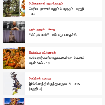
பெரிய புராணம் எனும் பேரமுதம்
பெரிய புராணம் எனும் பேரமுதம் – பகுதி
– 41
நறுக்..துணுக்...
பொது
“லிட்டில் பாய்” – சுடோமு யமகுச்சி
இலக்கியம்
கட்டுரைகள்
கவியரசர் கண்ணதாசனின் பாடல்களில்
ஆன்மீகம் – 19
செய்திகள்
வரலாறு
இங்கிலாந்திலிருந்து ஒரு மடல் – 315
(பகுதி-1)