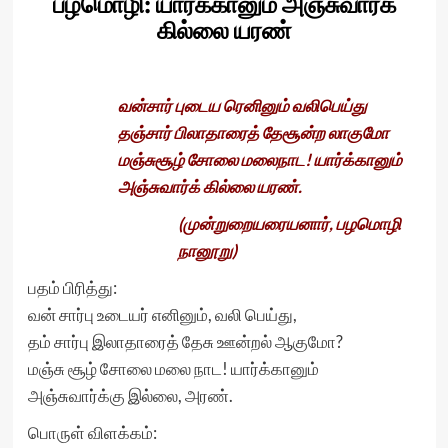
பழமொழி: யார்க்கானும் அஞ்சுவார்க்
கில்லை யரண்
வன்சார் புடைய ரெனினும் வலிபெய்து
தஞ்சார் பிலாதாரைத் தேசூன்ற லாகுமோ
மஞ்சுசூழ் சோலை மலைநாட! யார்க்கானும்
அஞ்சுவார்க் கில்லை யரண்.
(முன்றுறையரையனார், பழமொழி
நானூறு)
பதம் பிரித்து:
வன் சார்பு உடையர் எனினும், வலி பெய்து,
தம் சார்பு இலாதாரைத் தேசு ஊன்றல் ஆகுமோ?
மஞ்சு சூழ் சோலை மலை நாட! யார்க்கானும்
அஞ்சுவார்க்கு இல்லை, அரண்.
பொருள் விளக்கம்: