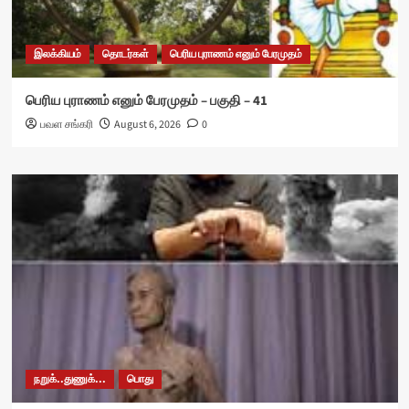
இலக்கியம்
தொடர்கள்
பெரிய புராணம் எனும் பேரமுதம்
பெரிய புராணம் எனும் பேரமுதம் – பகுதி – 41
பவள சங்கரி
August 6, 2026
0
நறுக்..துணுக்...
பொது