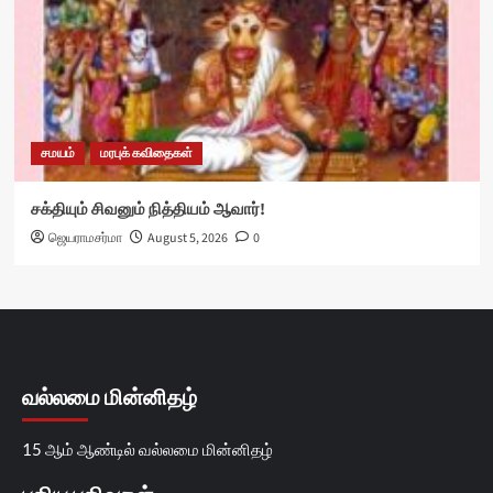
சமயம்
மரபுக் கவிதைகள்
சக்தியும் சிவனும் நித்தியம் ஆவார்!
ஜெயராமசர்மா
August 5, 2026
0
வல்லமை மின்னிதழ்
15 ஆம் ஆண்டில் வல்லமை மின்னிதழ்