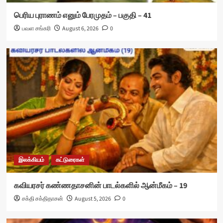
பெரிய புராணம் எனும் பேரமுதம் – பகுதி – 41
பவள சங்கரி
August 6, 2026
0
இலக்கியம்
கட்டுரைகள்
கவியரசர் கண்ணதாசனின் பாடல்களில் ஆன்மீகம் – 19
சக்தி சக்திதாசன்
August 5, 2026
0