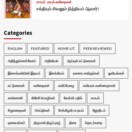
சமயம்
மரபுக் கவிதைகள்
சக்தியும் சிவனும் நித்தியம் ஆவார்!
Categories
ENGLISH
FEATURED
HOME-LIT
PEER REVIEWED
அறிந்துகொள்வோம்
அறிவியல்
ஆய்வுக் கட்டுரைகள்
இசைக்கவியின் இதயம்
இலக்கியம்
ஏனைய கவிஞர்கள்
ஓவியங்கள்
கட்டுரைகள்
கவிதைகள்
கவிப்பேழை
கவியரசு கண்ணதாசன்
காணொலி
கிரேசி மொழிகள்
கேள்வி-பதில்
சமயம்
சிறுகதைகள்
செய்திகள்
சேக்கிழார் பா நயம்
ஜோதிடம்
தலையங்கம்
திருமால் திருப்புகழ்
திரை
தொடர்கதை