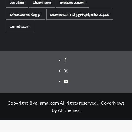
மறு பகிர்வு
மின்னூல்கள்
வண்ணப் படங்கள்
வல்லமையாளர் விருது!
வல்லமையாளர் விருது பெற்றோரின் பட்டியல்
வார ராசி பலன்
Facebook
Twitter
Youtube
Copyright ©vallamai.com All rights reserved.
|
CoverNews
by AF themes.