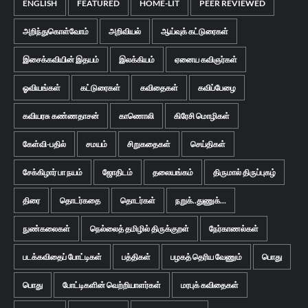
ENGLISH
FEATURED
HOME-LIT
PEER REVIEWED
அறிந்துகொள்வோம்
அறிவியல்
ஆய்வுக் கட்டுரைகள்
இசைக்கவியின் இதயம்
இலக்கியம்
ஏனைய கவிஞர்கள்
ஓவியங்கள்
கட்டுரைகள்
கவிதைகள்
கவிப்பேழை
கவியரசு கண்ணதாசன்
காணொலி
கிரேசி மொழிகள்
கேள்வி-பதில்
சமயம்
சிறுகதைகள்
செய்திகள்
சேக்கிழார் பா நயம்
ஜோதிடம்
தலையங்கம்
திருமால் திருப்புகழ்
திரை
தொடர்கதை
தொடர்கள்
நறுக்..துணுக்...
நுண்கலைகள்
நெல்லைத் தமிழில் திருக்குறள்
நேர்காணல்கள்
படக்கவிதைப் போட்டிகள்
பத்திகள்
பழகத் தெரிய வேணும்
பொது
பொது
போட்டிகளின் வெற்றியாளர்கள்
மரபுக் கவிதைகள்