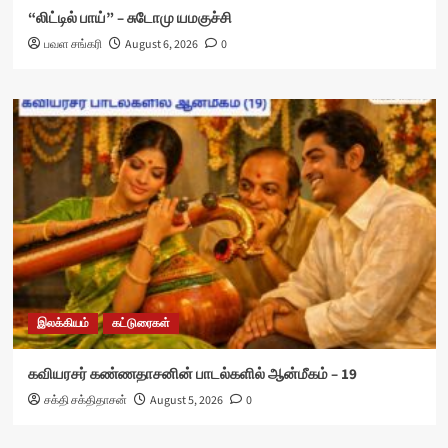
“லிட்டில் பாய்” – சுடோமு யமகுச்சி
பவள சங்கரி
August 6, 2026
0
இலக்கியம்
கட்டுரைகள்
கவியரசர் கண்ணதாசனின் பாடல்களில் ஆன்மீகம் – 19
சக்தி சக்திதாசன்
August 5, 2026
0