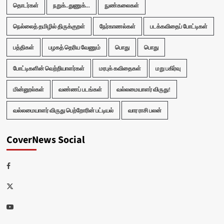
தொடர்கள்
நறுக்..துணுக்...
நுண்கலைகள்
நெல்லைத் தமிழில் திருக்குறள்
நேர்காணல்கள்
படக்கவிதைப் போட்டிகள்
பத்திகள்
பழகத் தெரிய வேணும்
பொது
பொது
போட்டிகளின் வெற்றியாளர்கள்
மரபுக் கவிதைகள்
மறு பகிர்வு
மின்னூல்கள்
வண்ணப் படங்கள்
வல்லமையாளர் விருது!
வல்லமையாளர் விருது பெற்றோரின் பட்டியல்
வார ராசி பலன்
CoverNews Social
Facebook
Twitter
Youtube