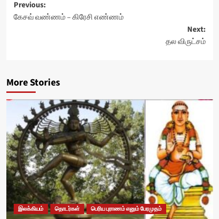
Post
Previous:
கேசவ் வண்ணம் – கிரேசி எண்ணம்
navigation
Next:
தல விருட்சம்
More Stories
இலக்கியம்
தொடர்கள்
பெரிய புராணம் எனும் பேரமுதம்