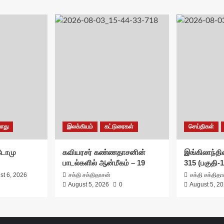
ொது
இலக்கியம்
கட்டுரைகள்
செய்திகள்
சுடோமு
கவியரசர் கண்ணதாசனின்
இங்கிலாந்தில
பாடல்களில் ஆன்மீகம் – 19
315 (பகுதி-1
st 6, 2026
சக்தி சக்திதாசன்
சக்தி சக்தித
August 5, 2026
0
August 5, 2