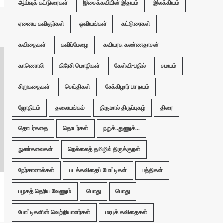
ஆய்வுக் கட்டுரைகள்
இசைக்கவியின் இதயம்
இலக்கியம்
ஏனைய கவிஞர்கள்
ஓவியங்கள்
கட்டுரைகள்
கவிதைகள்
கவிப்பேழை
கவியரசு கண்ணதாசன்
காணொலி
கிரேசி மொழிகள்
கேள்வி-பதில்
சமயம்
சிறுகதைகள்
செய்திகள்
சேக்கிழார் பா நயம்
ஜோதிடம்
தலையங்கம்
திருமால் திருப்புகழ்
திரை
தொடர்கதை
தொடர்கள்
நறுக்..துணுக்...
நுண்கலைகள்
நெல்லைத் தமிழில் திருக்குறள்
நேர்காணல்கள்
படக்கவிதைப் போட்டிகள்
பத்திகள்
பழகத் தெரிய வேணும்
பொது
பொது
போட்டிகளின் வெற்றியாளர்கள்
மரபுக் கவிதைகள்