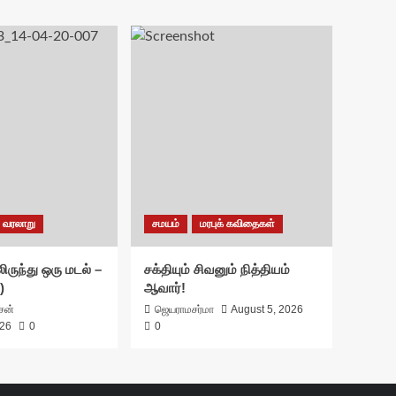
வரலாறு
சமயம்
மரபுக் கவிதைகள்
ிருந்து ஒரு மடல் –
சக்தியும் சிவனும் நித்தியம்
)
ஆவார்!
ாசன்
ஜெயராமசர்மா
August 5, 2026
026
0
0