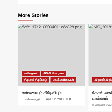
More Stories
கவிதைகள்
கிரேசி மொழிகள்
திருமால் திருப்புகழ்
மரபுக் கவிதைகள்
திருமால் திருப்
வல்லமையும் கிரேஸியும்
கேசவ் வண்
எண்ணம்
விவேக்பாரதி
June 12, 2019
0
கிரேசி மோகன