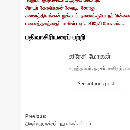
”ஈருயிர் ஓர்தலையாய் இந்தப் பசுமாடு,
சீராயர் கோவிந்தன் சேவடி, -சேராது,
கனைத்திளங்கன் றுக்காய், நனைக்குமோநப் பின்னை
மனைத்தலத்தைப் பாலின் மடி”….கிரேசி மோகன்….
பதிவாசிரியரைப் பற்றி
கிரேசி மோகன்
எழுத்தாளர், நடிகர், கவிஞர்
See author's posts
Post
Previous:
திருக்குறளுக்குப் புது விளக்கம் – 5
navigation