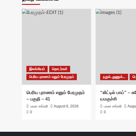
இலக்கியம்
தொடர்கள்
பெரிய புராணம் எனும் பேரமுதம்
நறுக்..துணுக்...
ப
பெரிய புராணம் எனும் பேரமுதம்
“லிட்டில் பாய்” – 
– பகுதி – 41
யமகுச்சி
பவள சங்கரி
August 6, 2026
பவள சங்கரி
Augu
0
0