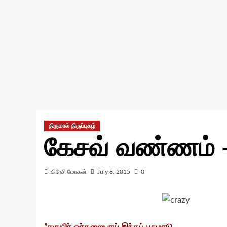
திருமால் திருப்புகழ்
கேசவ் வண்ணம் 
கிரேசி மோகன்
July 8, 2015
0