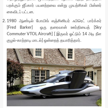
பறக்கும் ஜீப்கார் பயனற்றவை என்று முயற்சிகள் பின்னர்
கைவிடப் பட்டன.
1980 ஆண்டில் போயிங் எஞ்சினியர் ஃபிரெட் பார்க்கர்
[Fred Barker] ஒரு தரைவான் ஊர்தியைத் [Sky
Commuter VTOL Aircraft] [ இருவர் ஓட்டும் 14 அடி நீள
குழல்-காற்றாடி மாடல்] ஒன்றைத் தயாரித்தார்.