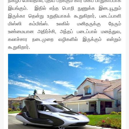
நிகழப் போவதால், புதிய பறக்கும் கார் மிகப் பாதுகாப்பாக
இயங்கும். இதில் எந்த பொறி நுணுக்க இடையூறும்
இருக்கா தென்று உறுதியாகக் கூறுகிறார், படைப்பாளி
மிஸ்ஸி கம்மிங்ஸ். உலகில் மனிதருக்கு நேரும்
உண்மையான அதிர்ச்சி, அந்தப் படைப்பால் மனத்துவ,
கலாச்சார நடைமுறை வழிகளில் இருக்கும் என்றும்
கூறுகிறார்.