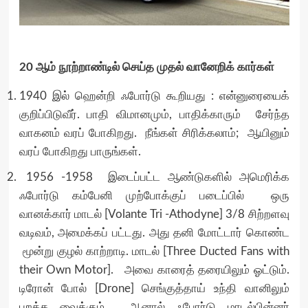
20 ஆம் நூற்றாண்டில் செய்த முதல் வானேறிக் கார்கள்
1940 இல் ஹென்றி ஃபோர்டு கூறியது : என்னுரையைக்
குறிப்பிடுவீர். பாதி விமானமும், பாதிக்காரும் சேர்ந்த
வாகனம் வரப் போகிறது. நீங்கள் சிரிக்கலாம்; ஆயினும்
வரப் போகிறது பாருங்கள்.
1956 -1958 இடைப்பட்ட ஆண்டுகளில் அமெரிக்க
ஃபோர்டு கம்பேனி முற்போக்குப் படைப்பில் ஒரு
வானக்கார் மாடல் [Volante Tri -Athodyne] 3/8 சிற்றளவு
வடிவம், அமைக்கப் பட்டது. அது தனி மோட்டார் கொண்ட
மூன்று குழல் காற்றாடி. மாடல் [Three Ducted Fans with
their Own Motor]. அவை காரைத் தரையிலும் ஓட்டும்.
டிரோன் போல் [Drone] செங்குத்தாய் உந்தி வானிலும்
பறக்க வைக்கும். ஆனால் ஃபோர்டு மாடல்பின்னர்