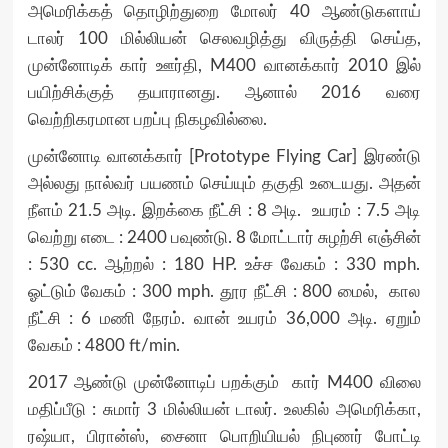
அமெரிக்கத் தொழிற்துறை மோலர் 40 ஆண்டுகளாய்
டாலர் 100 மில்லியன் செலவழித்து விருத்தி செய்த,
முன்னோடிக் கார் ஊர்தி, M400 வானக்கார் 2010 இல்
பயிற்சிக்குத் தயாரானது. ஆனால் 2016 வரை
வெற்றிகரமான பறப்பு நிகழவில்லை.
முன்னோடி வானக்கார் [Prototype Flying Car] இரண்டு
அல்லது நால்வர் பயணம் செய்யும் தகுதி உடையது. அதன்
நீளம் 21.5 அடி. இறக்கை நீட்சி : 8 அடி. உயரம் : 7.5 அடி
வெற்று எடை : 2400 பவுண்டு. 8 மோட்டார் சுழற்சி எஞ்சின்
: 530 cc. ஆற்றல் : 180 HP. உச்ச வேகம் : 330 mph.
ஓட்டும் வேகம் : 300 mph. தூர நீட்சி : 800 மைல், கால
நீட்சி : 6 மணி நேரம். வான் உயரம் 36,000 அடி. ஏறும்
வேகம் : 4800 ft/min.
2017 ஆண்டு முன்னோடிப் பறக்கும் கார் M400 விலை
மதிப்பீடு : சுமார் 3 மில்லியன் டாலர். உலகில் அமெரிக்கா,
ரஷ்யா, பிரான்ஸ், சைனா பொறியியல் நிபுணர் போட்டி