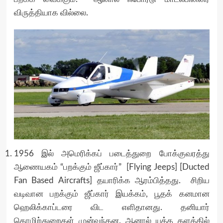
விருத்தியாக வில்லை.
1956 இல் அமெரிக்கப் படைத்துறை போக்குவரத்து
ஆணையகம் “பறக்கும் ஜீப்கார்” [Flying Jeeps] [Ducted
Fan Based Aircrafts] தயாரிக்க ஆரம்பித்தது. சிறிய
வடிவான பறக்கும் ஜீப்கார் இயக்கம், பூதக் கனமான
ஹெலிக்காப்டரை விட எளிதானது. தனியார்
தொழிற்துறைகள் முன்வந்தன. ஆனால் யுத்த தளத்தில்