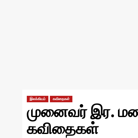
இலக்கியம்
கவிதைகள்
முனைவர் இர. 
கவிதைகள்