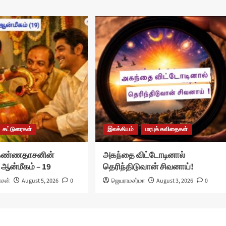
கட்டுரைகள்
இலக்கியம்
மரபுக் கவிதைகள்
 கண்ணதாசனின்
அகந்தை விட்டோடினால்
 ஆன்மீகம் – 19
தெரிந்திடுவான் சிவனாய்!
ாசன்
August 5, 2026
0
ஜெயராமசர்மா
August 3, 2026
0