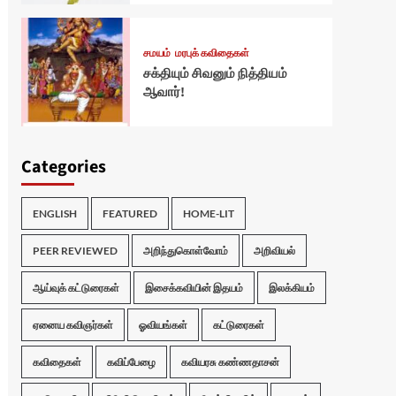
சமயம்
மரபுக் கவிதைகள்
சக்தியும் சிவனும் நித்தியம்
ஆவார்!
Categories
ENGLISH
FEATURED
HOME-LIT
PEER REVIEWED
அறிந்துகொள்வோம்
அறிவியல்
ஆய்வுக் கட்டுரைகள்
இசைக்கவியின் இதயம்
இலக்கியம்
ஏனைய கவிஞர்கள்
ஓவியங்கள்
கட்டுரைகள்
கவிதைகள்
கவிப்பேழை
கவியரசு கண்ணதாசன்