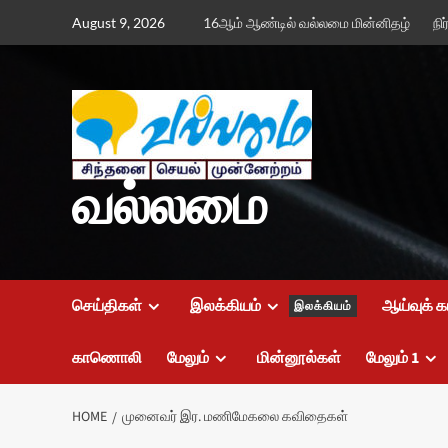
Skip
August 9, 2026
16ஆம் ஆண்டில் வல்லமை மின்னிதழ்
நி
to
content
வல்லமை
செய்திகள்
இலக்கியம்
ஆய்வுக் க
இலக்கியம்
காணொலி
மேலும்
மின்னூல்கள்
மேலும் 1
HOME
முனைவர் இர. மணிமேகலை கவிதைகள்