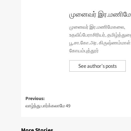
முனைவர் இர.மணிம
முனைவர் இர.மணிமேகலை,
உதவிப்பேராசிரியர், தமிழ்த்துற
பூ.சா.கோ.அர. கிருஷ்ணம்மாள் 
கோயம்புத்தூர்
See author's posts
Post
Previous:
வாழ்ந்து பார்க்கலாமே 49
navigation
More Stories