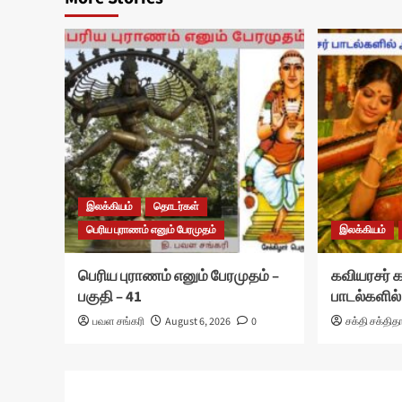
இலக்கியம்
தொடர்கள்
பெரிய புராணம் எனும் பேரமுதம்
இலக்கியம்
பெரிய புராணம் எனும் பேரமுதம் –
கவியரசர்
பகுதி – 41
பாடல்களில்
பவள சங்கரி
August 6, 2026
0
சக்தி சக்தித