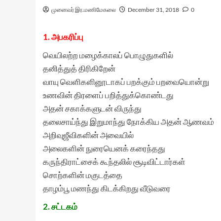
முனைவர் இர.மணிமேகலை
December 31, 2018
0
1. அபகரிப்பு
வெயிலற்ற மழைக்காலப் பொழுதுகளில்
தனித்துத் திரிகிறேன்
வாயு வெளிகளினூடாகப் பறக்கும் பறவையொன்று
உணவின் திரளைப் பறித்துக்கொண்டது
அதன் சகாக்களுடன் விருந்து
தலைசாய்ந்து இறுமாந்து நோக்கிய அதன் ஆணவம்
அறிவுஜீவிகளின் அவையில்
அலைகளின் நுரையெனக் கரைந்தது
கருந்திராட்சைக் கூந்தலில் சூடிவிட்டார்கள்
சொற்களின் மகுடத்தை
தாழம்பூ மணந்து கிடக்கிறது வீடுவரை
2. சட்டகம்