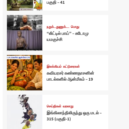
பகுதி – 41
நறுக்..துணுக்...
பொது
“லிட்டில் பாய்” – சுடோமு
யமகுச்சி
இலக்கியம்
கட்டுரைகள்
கவியரசர் கண்ணதாசனின்
பாடல்களில் ஆன்மீகம் – 19
செய்திகள்
வரலாறு
இங்கிலாந்திலிருந்து ஒரு மடல் –
315 (பகுதி-1)