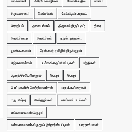
காணொலி
கிரேசி மொழிகள்
கேள்வி-பதில்
சமயம்
சிறுகதைகள்
செய்திகள்
சேக்கிழார் பா நயம்
ஜோதிடம்
தலையங்கம்
திருமால் திருப்புகழ்
திரை
தொடர்கதை
தொடர்கள்
நறுக்..துணுக்...
நுண்கலைகள்
நெல்லைத் தமிழில் திருக்குறள்
நேர்காணல்கள்
படக்கவிதைப் போட்டிகள்
பத்திகள்
பழகத் தெரிய வேணும்
பொது
பொது
போட்டிகளின் வெற்றியாளர்கள்
மரபுக் கவிதைகள்
மறு பகிர்வு
மின்னூல்கள்
வண்ணப் படங்கள்
வல்லமையாளர் விருது!
வல்லமையாளர் விருது பெற்றோரின் பட்டியல்
வார ராசி பலன்