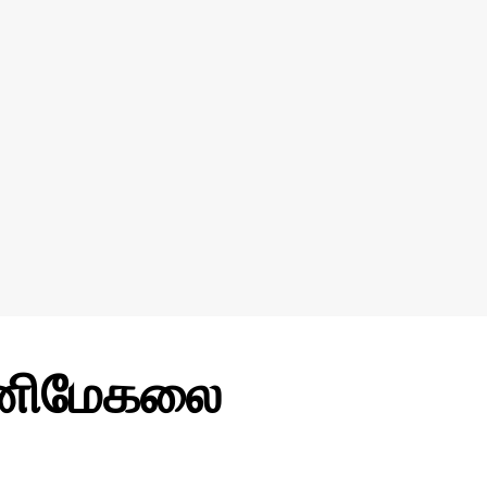
மணிமேகலை