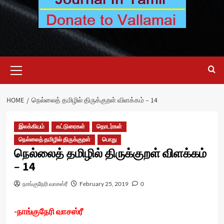
Primary
Menu
HOME
நெல்லைத் தமிழில் திருக்குறள் விளக்கம் – 14
இலக்கியம்
கட்டுரைகள்
தொடர்கள்
நெல்லைத் தமிழில் திருக்குறள்
பொது
நெல்லைத் தமிழில் திருக்குறள் விளக்கம்
– 14
நாங்குநேரி வாசஸ்ரீ
February 25, 2019
0
-நாங்குநேரி வாசஸ்ரீ