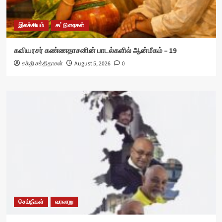
இலக்கியம்
கட்டுரைகள்
கவியரசர் கண்ணதாசனின் பாடல்களில் ஆன்மீகம் – 19
சக்தி சக்திதாசன்
August 5, 2026
0
செய்திகள்
வரலாறு