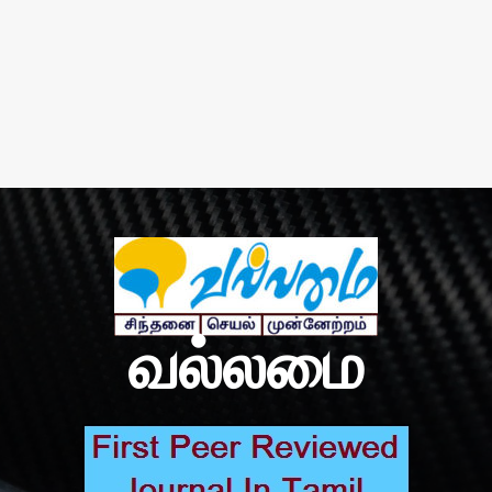
வல்லமை