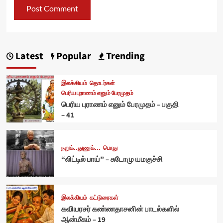
Latest
Popular
Trending
இலக்கியம்
தொடர்கள்
பெரிய புராணம் எனும் பேரமுதம்
பெரிய புராணம் எனும் பேரமுதம் – பகுதி
– 41
நறுக்..துணுக்...
பொது
“லிட்டில் பாய்” – சுடோமு யமகுச்சி
இலக்கியம்
கட்டுரைகள்
கவியரசர் கண்ணதாசனின் பாடல்களில்
ஆன்மீகம் – 19