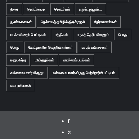
திரை
தொடர்கதை
தொடர்கள்
நறுக்..துணுக்...
நுண்கலைகள்
நெல்லைத் தமிழில் திருக்குறள்
நேர்காணல்கள்
படக்கவிதைப் போட்டிகள்
பத்திகள்
பழகத் தெரிய வேணும்
பொது
பொது
போட்டிகளின் வெற்றியாளர்கள்
மரபுக் கவிதைகள்
மறு பகிர்வு
மின்னூல்கள்
வண்ணப் படங்கள்
வல்லமையாளர் விருது!
வல்லமையாளர் விருது பெற்றோரின் பட்டியல்
வார ராசி பலன்
Facebook
Twitter