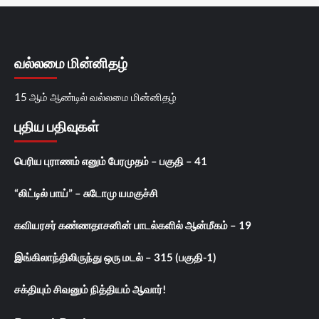
வல்லமை மின்னிதழ்
15 ஆம் ஆண்டில் வல்லமை மின்னிதழ்
புதிய பதிவுகள்
பெரிய புராணம் எனும் பேரமுதம் – பகுதி – 41
“லிட்டில் பாய்” – சுடோமு யமகுச்சி
கவியரசர் கண்ணதாசனின் பாடல்களில் ஆன்மீகம் – 19
இங்கிலாந்திலிருந்து ஒரு மடல் – 315 (பகுதி-1)
சக்தியும் சிவனும் நித்தியம் ஆவார்!