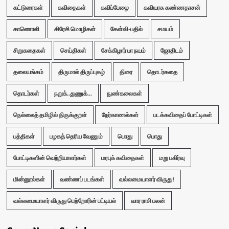
கட்டுரைகள்
கவிதைகள்
கவிப்பேழை
கவியரசு கண்ணதாசன்
காணொலி
கிரேசி மொழிகள்
கேள்வி-பதில்
சமயம்
சிறுகதைகள்
செய்திகள்
சேக்கிழார் பா நயம்
ஜோதிடம்
தலையங்கம்
திருமால் திருப்புகழ்
திரை
தொடர்கதை
தொடர்கள்
நறுக்..துணுக்...
நுண்கலைகள்
நெல்லைத் தமிழில் திருக்குறள்
நேர்காணல்கள்
படக்கவிதைப் போட்டிகள்
பத்திகள்
பழகத் தெரிய வேணும்
பொது
பொது
போட்டிகளின் வெற்றியாளர்கள்
மரபுக் கவிதைகள்
மறு பகிர்வு
மின்னூல்கள்
வண்ணப் படங்கள்
வல்லமையாளர் விருது!
வல்லமையாளர் விருது பெற்றோரின் பட்டியல்
வார ராசி பலன்