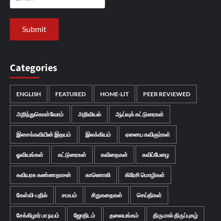
Categories
ENGLISH
FEATURED
HOME-LIT
PEER REVIEWED
அறிந்துகொள்வோம்
அறிவியல்
ஆய்வுக் கட்டுரைகள்
இசைக்கவியின் இதயம்
இலக்கியம்
ஏனைய கவிஞர்கள்
ஓவியங்கள்
கட்டுரைகள்
கவிதைகள்
கவிப்பேழை
கவியரசு கண்ணதாசன்
காணொலி
கிரேசி மொழிகள்
கேள்வி-பதில்
சமயம்
சிறுகதைகள்
செய்திகள்
சேக்கிழார் பா நயம்
ஜோதிடம்
தலையங்கம்
திருமால் திருப்புகழ்