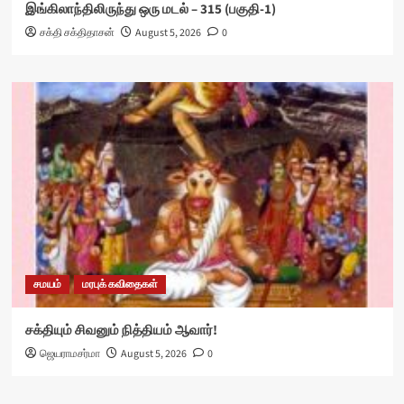
இங்கிலாந்திலிருந்து ஒரு மடல் – 315 (பகுதி-1)
சக்தி சக்திதாசன்
August 5, 2026
0
சமயம்
மரபுக் கவிதைகள்
சக்தியும் சிவனும் நித்தியம் ஆவார்!
ஜெயராமசர்மா
August 5, 2026
0