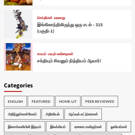
செய்திகள்
வரலாறு
இங்கிலாந்திலிருந்து ஒரு மடல் – 315
(பகுதி-1)
சமயம்
மரபுக் கவிதைகள்
சக்தியும் சிவனும் நித்தியம் ஆவார்!
Categories
ENGLISH
FEATURED
HOME-LIT
PEER REVIEWED
அறிந்துகொள்வோம்
அறிவியல்
ஆய்வுக் கட்டுரைகள்
இசைக்கவியின் இதயம்
இலக்கியம்
ஏனைய கவிஞர்கள்
ஓவியங்கள்