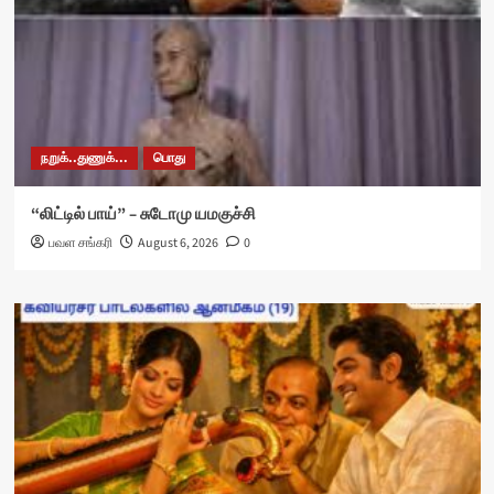
நறுக்..துணுக்...
பொது
“லிட்டில் பாய்” – சுடோமு யமகுச்சி
பவள சங்கரி
August 6, 2026
0