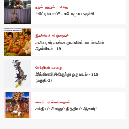
நறுக்..துணுக்...
பொது
“லிட்டில் பாய்” – சுடோமு யமகுச்சி
இலக்கியம்
கட்டுரைகள்
கவியரசர் கண்ணதாசனின் பாடல்களில்
ஆன்மீகம் – 19
செய்திகள்
வரலாறு
இங்கிலாந்திலிருந்து ஒரு மடல் – 315
(பகுதி-1)
சமயம்
மரபுக் கவிதைகள்
சக்தியும் சிவனும் நித்தியம் ஆவார்!