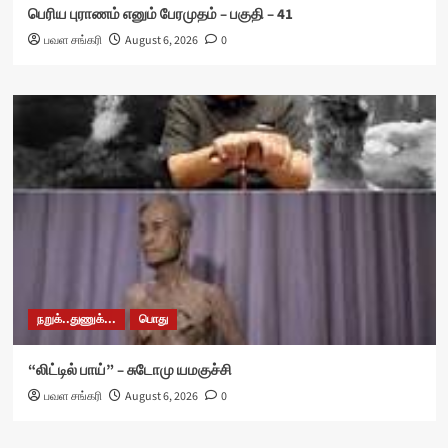
பெரிய புராணம் எனும் பேரமுதம் – பகுதி – 41
பவள சங்கரி
August 6, 2026
0
நறுக்..துணுக்...
பொது
“லிட்டில் பாய்” – சுடோமு யமகுச்சி
பவள சங்கரி
August 6, 2026
0