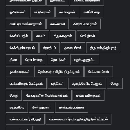
இசைக்கவியின் இதயம்
இலக்கியம்
ஏனைய கவிஞர்கள்
ஓவியங்கள்
கட்டுரைகள்
கவிதைகள்
கவிப்பேழை
கவியரசு கண்ணதாசன்
காணொலி
கிரேசி மொழிகள்
கேள்வி-பதில்
சமயம்
சிறுகதைகள்
செய்திகள்
சேக்கிழார் பா நயம்
ஜோதிடம்
தலையங்கம்
திருமால் திருப்புகழ்
திரை
தொடர்கதை
தொடர்கள்
நறுக்..துணுக்...
நுண்கலைகள்
நெல்லைத் தமிழில் திருக்குறள்
நேர்காணல்கள்
படக்கவிதைப் போட்டிகள்
பத்திகள்
பழகத் தெரிய வேணும்
பொது
பொது
போட்டிகளின் வெற்றியாளர்கள்
மரபுக் கவிதைகள்
மறு பகிர்வு
மின்னூல்கள்
வண்ணப் படங்கள்
வல்லமையாளர் விருது!
வல்லமையாளர் விருது பெற்றோரின் பட்டியல்