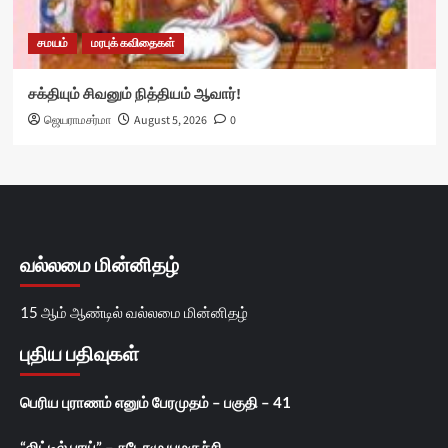
சமயம்
மரபுக் கவிதைகள்
சக்தியும் சிவனும் நித்தியம் ஆவார்!
ஜெயராமசர்மா
August 5, 2026
0
வல்லமை மின்னிதழ்
15 ஆம் ஆண்டில் வல்லமை மின்னிதழ்
புதிய பதிவுகள்
பெரிய புராணம் எனும் பேரமுதம் – பகுதி – 41
“லிட்டில் பாய்” – சுடோமு யமகுச்சி