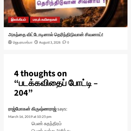
இலக்கியம்
மரபுக் கவிதைகள்
அகந்தை விட்டோடினால் தெரிந்திடுவான் சிவனாய்!
ஜெயராமசர்மா
August 3, 2026
0
4 thoughts on
“
படக்கவிதைப் போட்டி –
204
”
ராஜ்மோகன் கிருஷ்ணராஜ்
says:
March 16, 2019 at 10:25 pm
பெண் சுதந்திரம்
பெண் என்று அறிந்து