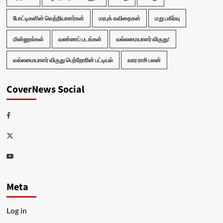
போட்டிகளின் வெற்றியாளர்கள்
மரபுக் கவிதைகள்
மறு பகிர்வு
மின்னூல்கள்
வண்ணப் படங்கள்
வல்லமையாளர் விருது!
வல்லமையாளர் விருது பெற்றோரின் பட்டியல்
வார ராசி பலன்
CoverNews Social
Facebook
Twitter
Youtube
Meta
Log in