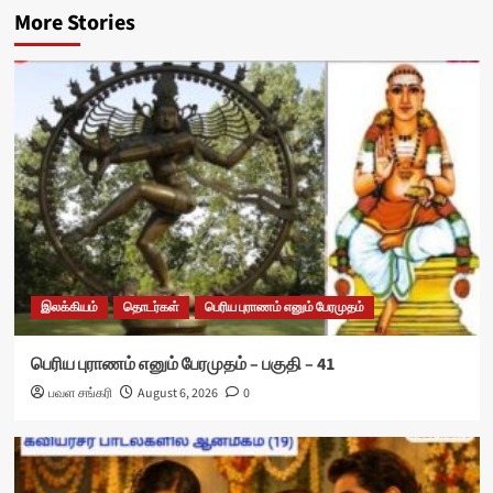
More Stories
இலக்கியம்
தொடர்கள்
பெரிய புராணம் எனும் பேரமுதம்
பெரிய புராணம் எனும் பேரமுதம் – பகுதி – 41
பவள சங்கரி
August 6, 2026
0