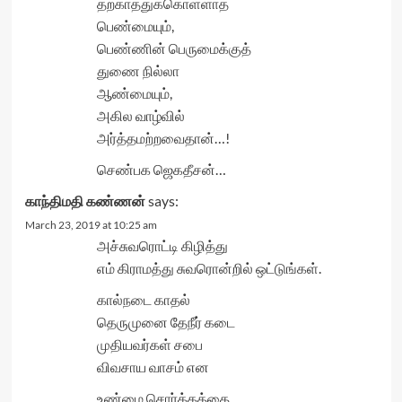
தற்காத்துக்கொள்ளாத
பெண்மையும்,
பெண்ணின் பெருமைக்குத்
துணை நில்லா
ஆண்மையும்,
அகில வாழ்வில்
அர்த்தமற்றவைதான்…!
செண்பக ஜெகதீசன்…
காந்திமதி கண்ணன்
says:
March 23, 2019 at 10:25 am
அச்சுவரொட்டி கிழித்து
எம் கிராமத்து சுவரொன்றில் ஒட்டுங்கள்.
கால்நடை காதல்
தெருமுனை தேநீர் கடை
முதியவர்கள் சபை
விவசாய வாசம் என
உண்மை சொர்க்கத்தை