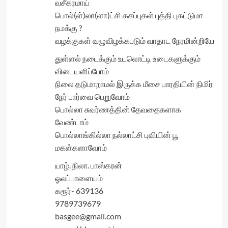
வசீகரமாய்
பொல்(ள்)லா(ளா)ட்சி கசப்புகள் புத்தி புகட்டுமா
நமக்கு ?
வழக்குகள் வழுவிழக்கபடும் வாதாட நேரமின்றியே
துள்ளல் நடைக்கும் உடலொட்டி உடைகளுக்கும்
விடையளிப்போம்
நிலை தடுமாறாமல் இருக்க மீசை பாரதியின் நிமிர்
நேர் பார்வை பெறுவோம்
பொல்லா சுவர்ணத்தின் தேவதைகளாக
வேண்டாம்
பொல்லாங்கில்லா நல்லாட்சி புவியின் பூ
மகள்களாவோம்
யாழ். நிலா. பாஸ்கரன்
ஓலப்பாளையம்
கரூர்- 639136
9789739679
basgee@gmail.com