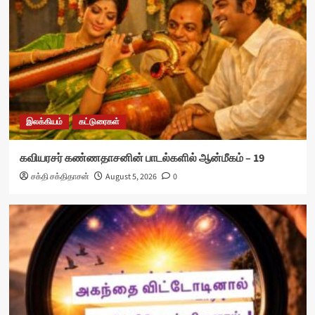
இலக்கியம்
கட்டுரைகள்
கவியரசர் கண்ணதாசனின் பாடல்களில் ஆன்மீகம் – 19
சக்தி சக்திதாசன்
August 5, 2026
0