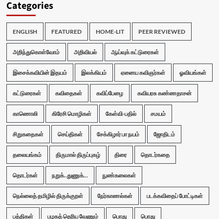
Categories
ENGLISH
FEATURED
HOME-LIT
PEER REVIEWED
அறிந்துகொள்வோம்
அறிவியல்
ஆய்வுக் கட்டுரைகள்
இசைக்கவியின் இதயம்
இலக்கியம்
ஏனைய கவிஞர்கள்
ஓவியங்கள்
கட்டுரைகள்
கவிதைகள்
கவிப்பேழை
கவியரசு கண்ணதாசன்
காணொலி
கிரேசி மொழிகள்
கேள்வி-பதில்
சமயம்
சிறுகதைகள்
செய்திகள்
சேக்கிழார் பா நயம்
ஜோதிடம்
தலையங்கம்
திருமால் திருப்புகழ்
திரை
தொடர்கதை
தொடர்கள்
நறுக்..துணுக்...
நுண்கலைகள்
நெல்லைத் தமிழில் திருக்குறள்
நேர்காணல்கள்
படக்கவிதைப் போட்டிகள்
பத்திகள்
பழகத் தெரிய வேணும்
பொது
பொது