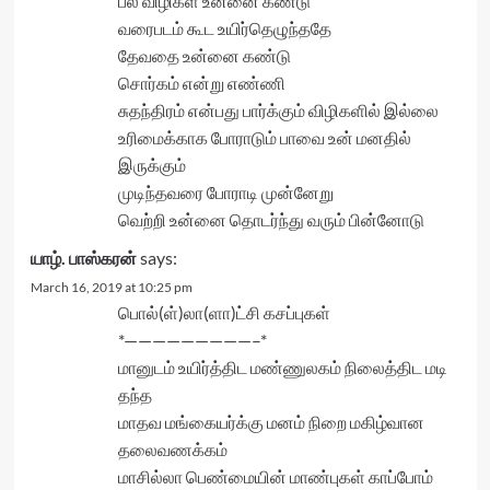
பல விழிகள் உன்னை கண்டு
வரைபடம் கூட உயிர்தெழுந்ததே
தேவதை உன்னை கண்டு
சொர்கம் என்று எண்ணி
சுதந்திரம் என்பது பார்க்கும் விழிகளில் இல்லை
உரிமைக்காக போராடும் பாவை உன் மனதில்
இருக்கும்
முடிந்தவரை போராடி முன்னேறு
வெற்றி உன்னை தொடர்ந்து வரும் பின்னோடு
யாழ். பாஸ்கரன்
says:
March 16, 2019 at 10:25 pm
பொல்(ள்)லா(ளா)ட்சி கசப்புகள்
*—————————–*
மானுடம் உயிர்த்திட மண்ணுலகம் நிலைத்திட மடி
தந்த
மாதவ மங்கையர்க்கு மனம் நிறை மகிழ்வான
தலைவணக்கம்
மாசில்லா பெண்மையின் மாண்புகள் காப்போம்