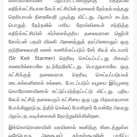
கொரோனாவின் ஆர்ப்பாட்டங்களுக்கு மத்தியில்
எதிர்க்கட்சியான லேபர் கட்சியின் தலைவர் தேர்தல் வந்தது
தெரியாமல் நிறைவேறி முடிந்து விட்டது. ஆமாம் கடந்த
பொதுத் தேர்தலில் பாரிய தோல்வியைச் சந்தித்த
எதிர்க்கட்சியின் சர்ச்சைக்குரிய தலைவரான ஜெர்மி
கோர்பன் பதவி விலகி அனைத்துத் தரப்பினராலும் ஒரு
நடுநிலைவாதி எனக் கணிக்கப்படும் சேர் கியர் ஸ்டாமார்
(Sir Keir Starmer) தெரிவு செய்யப்பட்டது மிகவும்
சலனமில்லாமலே நடந்தேறிவிட்டது. பொதுவாகவே ஒரு
கட்சிக்குத் தலைவராக தெரிவு செய்யப்படுபவர்
ஊடகங்களினால் சல்லடை போடப்படும் வழமை இம்முறை
கொரோனாவினால் கட்டுப்படுத்தப்பட்டு விட்டது. புதிய
லேபர் கட்சித் தலைவரும் கட்சியை ஒரு புது மிதவாதமான
போக்கினூடு நடத்திச் செல்லப் போகிறார் போன்றே அவரது
ஆரம்ப நடவடிக்கைகள் தோற்றுவிக்கின்றன.
இக்கொரொனாவின் வரவினால் உலகிற்கு கிடைத்துள்ள
ஒரேயொரு அனுகூலம் சுற்றுச்சூழலின் பாதிப்பு