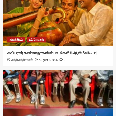
இலக்கியம்
கட்டுரைகள்
கவியரசர் கண்ணதாசனின் பாடல்களில் ஆன்மீகம் – 19
சக்தி சக்திதாசன்
August 5, 2026
0