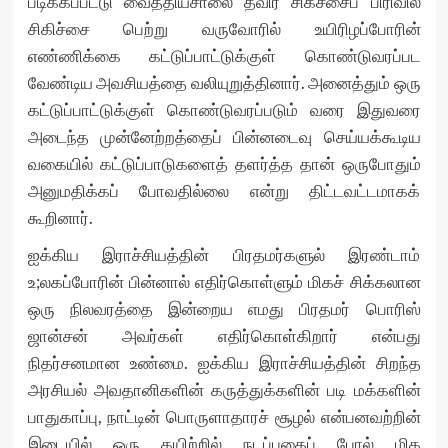
பீடிக்கப்பட்டு வைத்தியசாலை தீவிர சிகீச்சைப் பிரிவில்
சிகிச்சை பெற்று வருவோரில் உயிரிழப்போரின்
எண்ணிக்கை கட்டுப்பாட்டுக்குள் கொண்டுவரப்பட
வேண்டிய அவசியத்தை வலியுறுத்தினார். அனைத்தும் ஒரு
கட்டுப்பாட்டுக்குள் கொண்டுவரப்படும் வரை இதுவரை
அடைந்த முன்னேற்றத்தைப் பின்னடைவு செய்யக்கூடிய
வகையில் கட்டுப்பாடுகளைத் தளர்த்த தான் ஒருபோதும்
அனுமதிக்கப் போவதில்லை என்று திட்டவட்டமாகக்
கூறினார்.
ஐக்கிய இராச்சியத்தின் பிரதமர்களுல் இரண்டாம்
உ;லகப்போரின் பின்னால் எதிர்கொள்ளும் மிகச் சிக்கலான
ஒரு நிலவரத்தை இன்றைய எமது பிரதமர் பொரிஸ்
ஜான்சன் அவர்கள் எதிர்கொள்கிறார் என்பது
நிதர்சனமான உண்மை. ஐக்கிய இராச்சியத்தின் சிறந்த
அரசியல் அவதானிகளின் கருத்துக்களின் படி மக்களின்
பாதுகாப்பு, நாட்டின் பொருளாதாரச் சூழல் என்பனவற்றின்
இடையில் ஒரு கயிற்றில் நடப்பதைப் போல் மிக