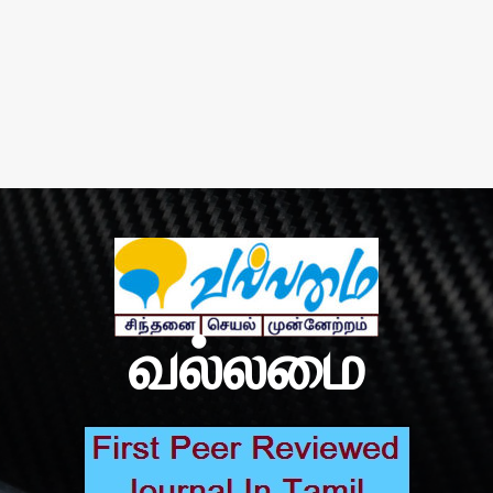
வல்லமை