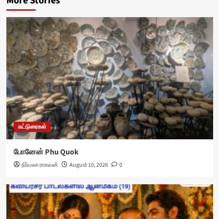
More Stories
கட்டுரைகள்
போனேன் Phu Quok
நிர்மலா ராகவன்
August 10, 2026
0