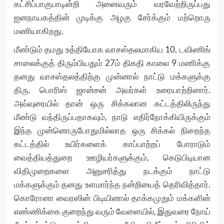
கட்சிப்பாகுபாடின்றி அனைவரும் வரவேற்றிருப்பது
ஐனநாயகத்தின் முடிக்கு அழகு சேர்க்கும் மற்றொரு
மணியாகிறது.
மீண்டும் தமது உத்தியோக வாசஸ்தலமாகிய 10, டவிணிங்
சாலைக்குத் திரும்பியதும் 27ம் திகதி காலை 9 மணிக்கு
தனது வாசஸ்தலத்திற்கு முன்னால் நாட்டு மக்களுக்கு
திரு. பொரிஸ் ஜான்சன் அவர்கள் உரையாற்றினார்.
அவ்வுரையில் தான் ஒரு சிக்கலான கட்டத்திலிருந்து
மீண்டு வந்திருப்பதாகவும், நாடு எதிர்நோக்கியிருக்கும்
இந்த முன்னொருபோதுமில்லாத ஒரு சிக்கல் நிறைந்த
கட்டத்தில் உயிர்களைக் காப்பாற்றப் போராடும்
வைத்தியத்துறை ஊழியர்களுக்கும், கெடுபிடியான
விதிமுறைகளை அனுசரித்து நடக்கும் நாட்டு
மக்களுக்கும் தனது உளமார்ந்த நன்றியைத் தெரிவித்தார்.
கொரோனா வைரஸின் பிடியினால் தாக்கமுறும் மக்களின்
எண்ணிக்கை குறைந்து வரும் வேளையில், இதுவரை நோய்