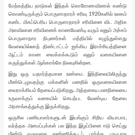
மேற்கத்திய நாடுகள் இந்தக் கொரோனாவினால் கண்டு
கொண்டிருக்கும் பொருளாதாரச் சரிவு 1920களில் உலகம்
கண்ட மிகப்பெரிய பொருளாதாரச் சரிவினை விட அதிக
அளவிலான சரிவினைக் காணவேண்டி வரும் எனும் அச்சம்
பொருளாதார நிபுணர்கள் மத்தியில் எழுந்துள்ளது
வேலையில்லாத் திண்டாட்டம் ஐக்கிய இராச்சியத்தினை
ஆட்டம் காண வைக்கக்கூடும் எனும் வகையிலான
கருத்துக்கள் ஆங்காங்கே நிலவுகின்றன.
இது ஒரு யதார்த்தமான உண்மை. இந்நிலையிலிருந்து
மீண்டெழுவதற்கு மக்களின் மனதில் ஒருவகையிலான
வைராக்கியம் தேவைப்படுகிறது. அத்தகைய மனநிலையை
உருவாக்கும் வகையில் செயற்பட வேண்டிய தேவை
அரசாங்கத்துக்கு இருக்கிறது.
ஒருசில பணியாளர்களுடன் இயங்கும் சிறிய வியாபார,
வர்த்தக அமைப்புக்கள் பல இந்த இழப்பினை ஈடு செய்து
மீண்டு வருவதை எண்ணிக்கூடப் பார்க்க முடியாத