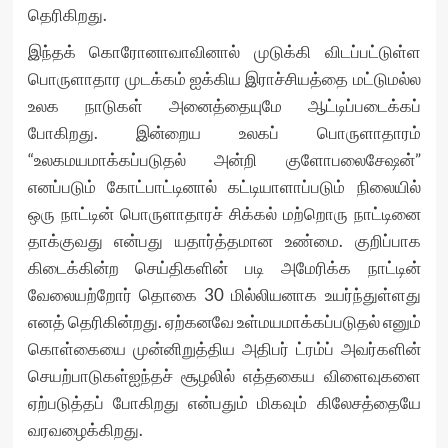
தெரிகிறது.
இந்தக் கொரோனாவாவினால் முடுக்கி விடப்பட்டுள்ள
பொருளாதார முடக்கம் ஐக்கிய இராச்சியத்தை மட்டுமல்ல
உலக நாடுகள் அனைத்தையுமே ஆட்டிப்படைக்கப்
போகிறது. இன்றைய உலகப் பொருளாதாரம்
“உலகமயமாக்கப்படுதல் அன்றி குளோபலைசேஷன்”
எனப்படும் கோட்பாட்டினால் கட்டியாளாப்படும் நிலையில்
ஒரு நாட்டின் பொருளாதாரச் சிக்கல் மற்றொரு நாட்டினை
தாக்குவது என்பது யதார்த்தமான உண்மை. குறிப்பாக
கிடைக்கின்ற செய்திகளின் படி அமேரிக்க நாட்டின்
வேலையற்றோர் தொகை 30 மில்லியனாக உயர்ந்துள்ளது
எனத் தெரிகின்றது. ஏற்கனவே உள்மயமாக்கப்படுதல் எனும்
கொள்கையை முன்னிறுத்திய அதிபர் ட்ரம்ப் அவர்களின்
செயற்பாடுகள்ஐந்தச் சூழலில் எத்தகைய விளைவுகளை
ஏற்படுத்தப் போகிறது என்பதும் மிகவும் கிலேசத்தையே
வரவழைக்கிறது.