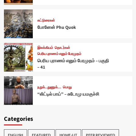
கட்டுரைகள்
போனேன் Phu Quok
இலக்கியம்
தொடர்கள்
பெரிய புராணம் எனும் பேரமுதம்
பெரிய புராணம் எனும் பேரமுதம் – பகுதி
– 41
நறுக்..துணுக்...
பொது
“லிட்டில் பாய்” – சுடோமு யமகுச்சி
Categories
ENGLISH
FEATURED
HOME-LIT
PEER REVIEWED