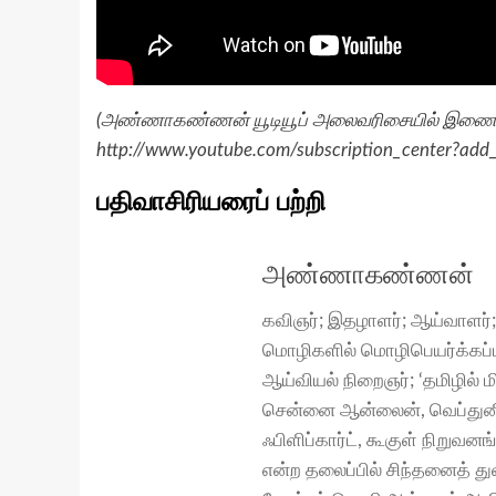
(அண்ணாகண்ணன் யூடியூப் அலைவரிசையில் இணைய,
http://www.youtube.com/subscription_center?ad
பதிவாசிரியரைப் பற்றி
அண்ணாகண்ணன்
கவிஞர்; இதழாளர்; ஆய்வாளர்;
மொழிகளில் மொழிபெயர்க்கப்ப
ஆய்வியல் நிறைஞர்; ‘தமிழில் 
சென்னை ஆன்லைன், வெப்துனி
ஃபிளிப்கார்ட், கூகுள் நிறு
என்ற தலைப்பில் சிந்தனைத் 