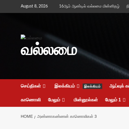
Skip
August 8, 2026
16ஆம் ஆண்டில் வல்லமை மின்னிதழ்
ந
to
content
வல்லமை
செய்திகள்
இலக்கியம்
ஆய்வுக் க
இலக்கியம்
காணொலி
மேலும்
மின்னூல்கள்
மேலும் 1
HOME
அண்ணாகண்ணன் காணொலிகள் 3