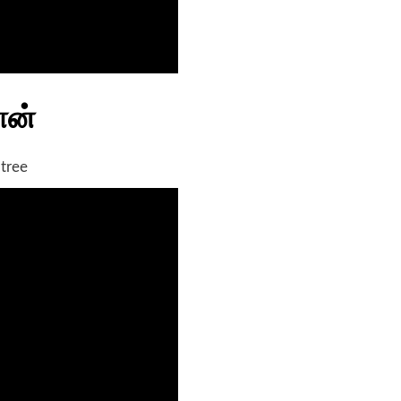
ான்
 tree