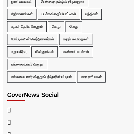
நுண்கலைகள்
நெல்லைத் தமிழில் திருக்குறள்
நேர்காணல்கள்
படக்கவிதைப் போட்டிகள்
பத்திகள்
பழகத் தெரிய வேணும்
பொது
பொது
போட்டிகளின் வெற்றியாளர்கள்
மரபுக் கவிதைகள்
மறு பகிர்வு
மின்னூல்கள்
வண்ணப் படங்கள்
வல்லமையாளர் விருது!
வல்லமையாளர் விருது பெற்றோரின் பட்டியல்
வார ராசி பலன்
CoverNews Social
Facebook
Twitter