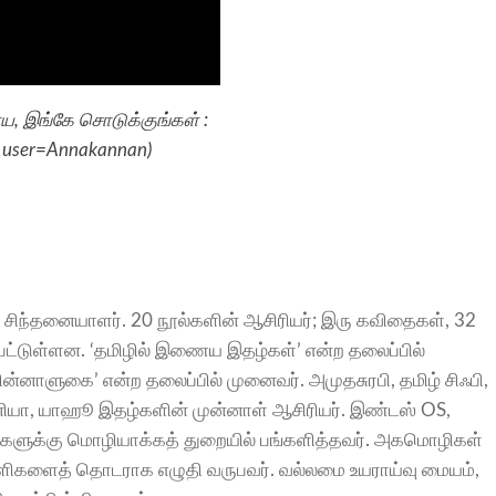
 இங்கே சொடுக்குங்கள் :
d_user=Annakannan
)
 சிந்தனையாளர். 20 நூல்களின் ஆசிரியர்; இரு கவிதைகள், 32
ட்டுள்ளன. ‘தமிழில் இணைய இதழ்கள்’ என்ற தலைப்பில்
மின்னாளுகை’ என்ற தலைப்பில் முனைவர். அமுதசுரபி, தமிழ் சிஃபி,
யா, யாஹூ இதழ்களின் முன்னாள் ஆசிரியர். இண்டஸ் OS,
வனங்களுக்கு மொழியாக்கத் துறையில் பங்களித்தவர். அகமொழிகள்
துளிகளைத் தொடராக எழுதி வருபவர். வல்லமை உயராய்வு மையம்,