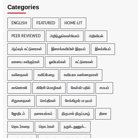
Categories
ENGLISH
FEATURED
HOME-LIT
PEER REVIEWED
அறிந்துகொள்வோம்
அறிவியல்
ஆய்வுக் கட்டுரைகள்
இசைக்கவியின் இதயம்
இலக்கியம்
ஏனைய கவிஞர்கள்
ஓவியங்கள்
கட்டுரைகள்
கவிதைகள்
கவிப்பேழை
கவியரசு கண்ணதாசன்
காணொலி
கிரேசி மொழிகள்
கேள்வி-பதில்
சமயம்
சிறுகதைகள்
செய்திகள்
சேக்கிழார் பா நயம்
ஜோதிடம்
தலையங்கம்
திருமால் திருப்புகழ்
திரை
தொடர்கதை
தொடர்கள்
நறுக்..துணுக்...