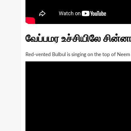
வேப்பமர உச்சியிலே சின்ன
Red-vented Bulbul is singing on the top of Neem