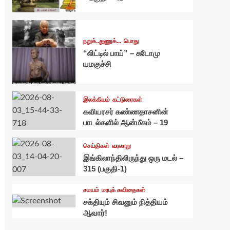
நறுக்..துணுக்...
பொது
“லிட்டில் பாய்” – சுடோமு
யமகுச்சி
இலக்கியம்
கட்டுரைகள்
கவியரசர் கண்ணதாசனின்
பாடல்களில் ஆன்மீகம் – 19
செய்திகள்
வரலாறு
இங்கிலாந்திலிருந்து ஒரு மடல் –
315 (பகுதி-1)
சமயம்
மரபுக் கவிதைகள்
சக்தியும் சிவனும் நித்தியம்
ஆவார்!