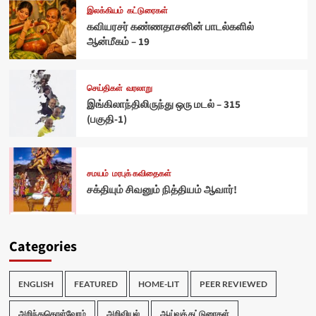
இலக்கியம்
கட்டுரைகள்
கவியரசர் கண்ணதாசனின் பாடல்களில்
ஆன்மீகம் – 19
செய்திகள்
வரலாறு
இங்கிலாந்திலிருந்து ஒரு மடல் – 315
(பகுதி-1)
சமயம்
மரபுக் கவிதைகள்
சக்தியும் சிவனும் நித்தியம் ஆவார்!
Categories
ENGLISH
FEATURED
HOME-LIT
PEER REVIEWED
அறிந்துகொள்வோம்
அறிவியல்
ஆய்வுக் கட்டுரைகள்