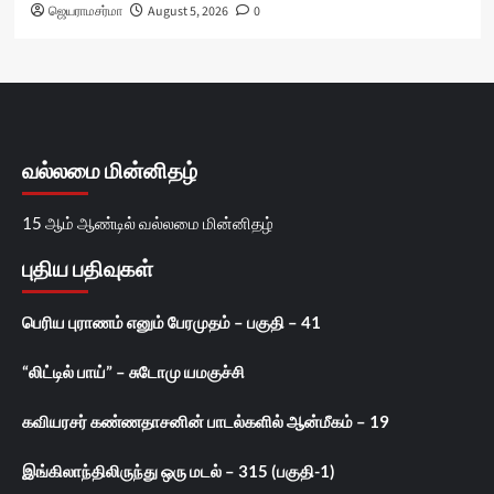
ஜெயராமசர்மா
August 5, 2026
0
வல்லமை மின்னிதழ்
15 ஆம் ஆண்டில் வல்லமை மின்னிதழ்
புதிய பதிவுகள்
பெரிய புராணம் எனும் பேரமுதம் – பகுதி – 41
“லிட்டில் பாய்” – சுடோமு யமகுச்சி
கவியரசர் கண்ணதாசனின் பாடல்களில் ஆன்மீகம் – 19
இங்கிலாந்திலிருந்து ஒரு மடல் – 315 (பகுதி-1)