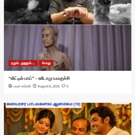
நறுக்..துணுக்...
பொது
“லிட்டில் பாய்” – சுடோமு யமகுச்சி
பவள சங்கரி
August 6, 2026
0