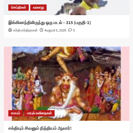
செய்திகள்
வரலாறு
இங்கிலாந்திலிருந்து ஒரு மடல் – 315 (பகுதி-1)
சக்தி சக்திதாசன்
August 5, 2026
0
சமயம்
மரபுக் கவிதைகள்
சக்தியும் சிவனும் நித்தியம் ஆவார்!