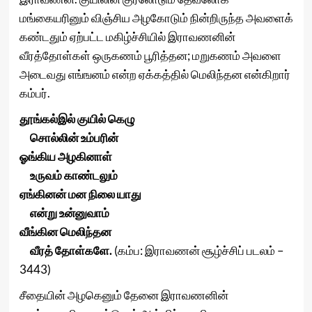
மங்கையரினும் விஞ்சிய அழகோடும் நின்றிருந்த அவளைக்
கண்டதும் ஏற்பட்ட மகிழ்ச்சியில் இராவணனின்
வீரத்தோள்கள் ஒருகணம் பூரித்தன; மறுகணம் அவளை
அடைவது எங்ஙனம் என்ற ஏக்கத்தில் மெலிந்தன என்கிறார்
கம்பர்.
தூங்கல்இல் குயில் கெழு
சொல்லின் உம்பரின்
ஓங்கிய அழகினாள்
உருவம் காண்டலும்
ஏங்கினன் மன நிலை யாது
என்று உன்னுவாம்
வீங்கின மெலிந்தன
வீரத் தோள்களே.
(கம்ப: இராவணன் சூழ்ச்சிப் படலம் –
3443)
சீதையின் அழகெனும் தேனை இராவணனின்