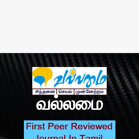
வல்லமை