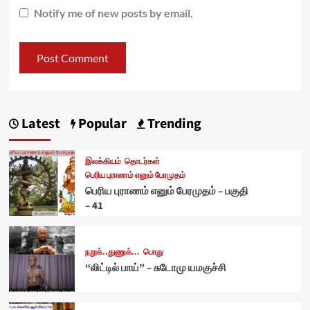
Notify me of new posts by email.
Latest
Popular
Trending
இலக்கியம்
தொடர்கள்
பெரிய புராணம் எனும் பேரமுதம்
பெரிய புராணம் எனும் பேரமுதம் – பகுதி
– 41
நறுக்..துணுக்...
பொது
“லிட்டில் பாய்” – சுடோமு யமகுச்சி