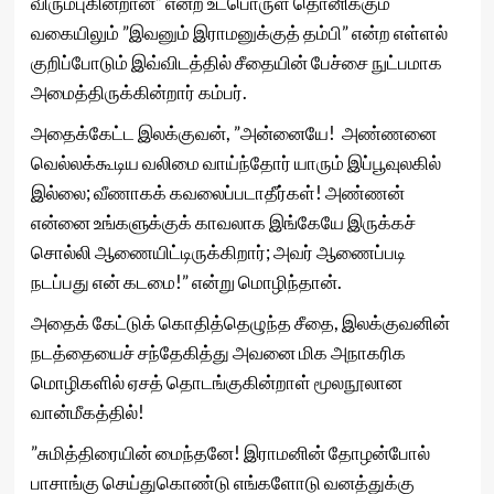
விரும்புகின்றான்” என்ற உட்பொருள் தொனிக்கும்
வகையிலும் ”இவனும் இராமனுக்குத் தம்பி” என்ற எள்ளல்
குறிப்போடும் இவ்விடத்தில் சீதையின் பேச்சை நுட்பமாக
அமைத்திருக்கின்றார் கம்பர்.
அதைக்கேட்ட இலக்குவன், ”அன்னையே! அண்ணனை
வெல்லக்கூடிய வலிமை வாய்ந்தோர் யாரும் இப்பூவுலகில்
இல்லை; வீணாகக் கவலைப்படாதீர்கள்! அண்ணன்
என்னை உங்களுக்குக் காவலாக இங்கேயே இருக்கச்
சொல்லி ஆணையிட்டிருக்கிறார்; அவர் ஆணைப்படி
நடப்பது என் கடமை!” என்று மொழிந்தான்.
அதைக் கேட்டுக் கொதித்தெழுந்த சீதை, இலக்குவனின்
நடத்தையைச் சந்தேகித்து அவனை மிக அநாகரிக
மொழிகளில் ஏசத் தொடங்குகின்றாள் மூலநூலான
வான்மீகத்தில்!
”சுமித்திரையின் மைந்தனே! இராமனின் தோழன்போல்
பாசாங்கு செய்துகொண்டு எங்களோடு வனத்துக்கு