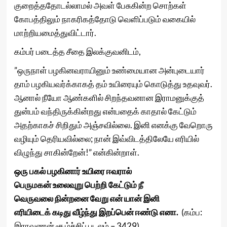
குறைத்ததோடல்லாமல் அவள் பேசுகின்ற சொற்கள்
கோபத்திலும் நாகரிகத்தோடு வெளிப்படும் வகையில்
மாற்றியமைத்துவிட்டார்.
கம்பர் படைத்த சீதை இலக்குவனிடம்,
”ஒருநாள் பழகினவராயினும் உண்மையான அன்புடையார்
தாம் பழகியவர்க்காகத் தம் உயிரையும் கொடுத்து உதவுவர்.
ஆனால் நீயோ ஆண்களில் சிறந்தவனான இராமனுக்குத்
துன்பம் வந்திருக்கின்றது என்பதைக் காதால் கேட்டும்
அதற்காகச் சிறிதும் அஞ்சவில்லை. இனி எனக்கு வேறொரு
வழியும் தெரியவில்லை; நான் இவ்விடத்திலேயே எரியில்
விழுந்து சாகின்றேன்!” என்கின்றாள்.
ஒரு பகல் பழகினார் உயிரை ஈவரால்
பெருமகன் உலைவுறு பெற்றி கேட்டும் நீ
வெருவலை நின்றனை வேறு என் யான் இனி
எரியிடைக் கடிது வீழ்ந்து இறப்பென் ஈண்டு எனா.
(கம்ப:
இராவணன் சூழ்ச்சிப் படலம் – 3429)