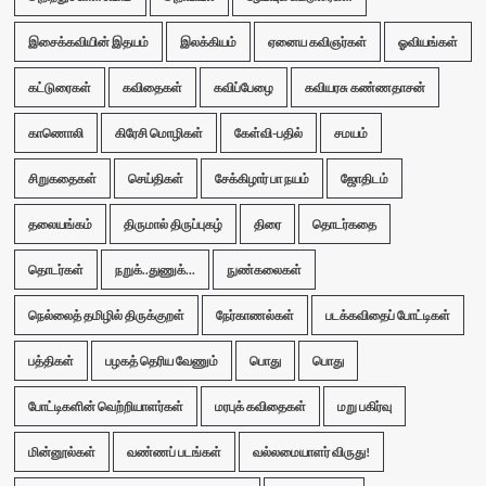
இசைக்கவியின் இதயம்
இலக்கியம்
ஏனைய கவிஞர்கள்
ஓவியங்கள்
கட்டுரைகள்
கவிதைகள்
கவிப்பேழை
கவியரசு கண்ணதாசன்
காணொலி
கிரேசி மொழிகள்
கேள்வி-பதில்
சமயம்
சிறுகதைகள்
செய்திகள்
சேக்கிழார் பா நயம்
ஜோதிடம்
தலையங்கம்
திருமால் திருப்புகழ்
திரை
தொடர்கதை
தொடர்கள்
நறுக்..துணுக்...
நுண்கலைகள்
நெல்லைத் தமிழில் திருக்குறள்
நேர்காணல்கள்
படக்கவிதைப் போட்டிகள்
பத்திகள்
பழகத் தெரிய வேணும்
பொது
பொது
போட்டிகளின் வெற்றியாளர்கள்
மரபுக் கவிதைகள்
மறு பகிர்வு
மின்னூல்கள்
வண்ணப் படங்கள்
வல்லமையாளர் விருது!