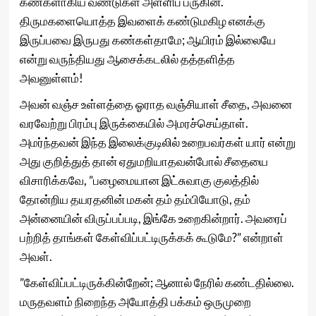
கண்களாகிய வண்டுகள் அள்ளிப் பருகின.
திருமகளையொத்த இவளைக் கண்டுமகிழ எனக்கு
இருப்பவை இருபது கண்கள்தாமே; ஆயிரம் இல்லையே
என்று வருந்தியது ஆசைக்கடலில் தத்தளித்த
அவனுள்ளம்!
அவன் வஞ்ச உள்ளத்தை ஓராத வஞ்சியாள் சீதை, அவனை
வரவேற்று பிரம்பு இருக்கையில் அமரச்செய்தாள்.
அமர்ந்தவன் இந்த இலைக்குடிலில் உறைபவர்கள் யார் என்று
அது குறித்துத் தான் ஏதுமறியாதவன்போல் சீதையை
விசாரிக்கவே, ”பழைமையான இட்சுவாகு குலத்தில்
தோன்றிய தயரதனின் மகன் தம் தம்பியோடு, தம்
அன்னையின் விருப்பப்படி, இங்கே உறைகின்றார். அவரைப்
பற்றித் தாங்கள் கேள்விப்பட்டிருக்கக் கூடுமே?” என்றாள்
அவள்.
”கேள்விப்பட்டிருக்கின்றேன்; ஆனால் நேரில் கண்டதில்லை.
மருதவளம் நிறைந்த அயோத்தி பக்கம் ஒருமுறை