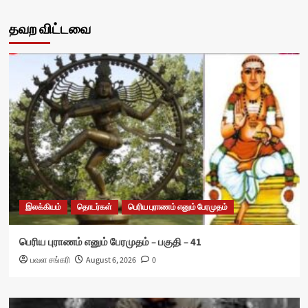
தவற விட்டவை
இலக்கியம்
தொடர்கள்
பெரிய புராணம் எனும் பேரமுதம்
பெரிய புராணம் எனும் பேரமுதம் – பகுதி – 41
பவள சங்கரி
August 6, 2026
0