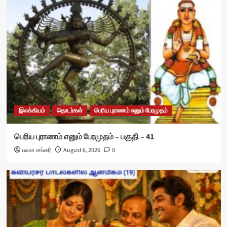
இலக்கியம்
தொடர்கள்
பெரிய புராணம் எனும் பேரமுதம்
பெரிய புராணம் எனும் பேரமுதம் – பகுதி – 41
பவள சங்கரி
August 6, 2026
0