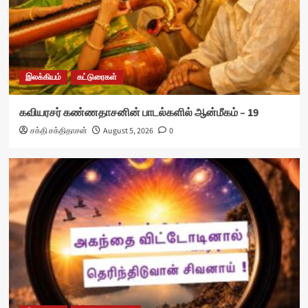
இலக்கியம்
கட்டுரைகள்
கவியரசர் கண்ணதாசனின் பாடல்களில் ஆன்மீகம் – 19
சக்தி சக்திதாசன்
August 5, 2026
0