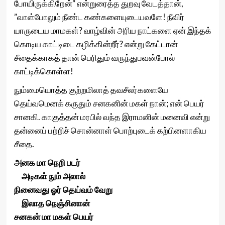
போயிருக்கிறேன்” என்றுரைத்த துறவு வேடத்தான்,
”வாள்போலும் நீண்ட கண்களையுடையவளே! நீவிர்
யாருடைய மாமகள்? வாழ்வின் அரிய நாட்களை ஏன் இந்தக்
கொடிய காட்டிடை கழிக்கின்றீர்? என்று கேட்டான்
சீதைக்காகத் தான் பெரிதும் வருந்துபவன்போல்
காட்டிக்கொள்ள!
நும்மையொத்த குற்றமிலாத் தவசீலர்களையே
தெய்வமெனக் கருதும் சனகனின் மகள் நான்; என் பெயர்
சானகி. காகுத்தன் மரபில் வந்த இராமனின் மனைவி என்று
தன்னைப் பற்றிச் சொன்னாள் பொற்புடைக் கற்பினளாகிய
சீதை.
அனக மா நெறி படர்
அடிகள் நும் அலால்
நினைவது ஓர் தெய்வம் வேறு
இலாத நெஞ்சினான்
சனகன் மா மகள் பெயர்