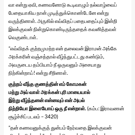
வா என்று ஏவி, கணவனோடு கூடிவாழும் நல்வாழ்வைப்
பேதையாகிய நான் முடித்துக்கொண்டேனே என்று
வருந்தினாள். அருகில் எவ்விதப் பதைபதைப்பும் இன்றி
இலக்குவன் நின்றுகொண்டிருந்ததைக் கவனித்தவள்
வெகுண்டாள்.
”எவ்விதக் குற்றமுமற்ற என் தலைவன் இராமன் அங்கே
அரக்கரின் வஞ்சத்தால் வீழ்ந்துபட்டது கண்டும்,
அவருடைய தம்பியாம் நீ ஒருவனும் அசையாது
நிற்கின்றாய்! என்று சீறினாள்.
குற்றம் வீந்த குணத்தின் எம் கோமகன்
மற்று அவ் வாள் அரக்கன் புரி மாயையால்
இற்று வீழ்ந்தனன் என்னவும் என் அயல்
நிற்றியோ இளையோய் ஒரு நீ என்றாள்.
(கம்ப: இராவணன்
சூழ்ச்சிப் படலம் – 3420)
”தன் கணவனுக்குத் துன்பம் நேர்வதை இலக்குவன்