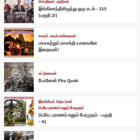
செய்திகள்
பத்திகள்
இங்கிலாந்திலிருந்து ஒரு மடல் – 315
(பகுதி 2I)
சமயம்
மரபுக் கவிதைகள்
மாசகற்றும் மாசக்தி யானவனே
இறைவன்!
கட்டுரைகள்
போனேன் Phu Quok
இலக்கியம்
தொடர்கள்
பெரிய புராணம் எனும் பேரமுதம்
பெரிய புராணம் எனும் பேரமுதம் – பகுதி
– 41