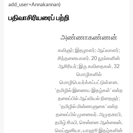
add_user=Annakannan
)
பதிவாசிரியரைப் பற்றி
அண்ணாகண்ணன்
கவிஞர்; இதழாளர்; ஆய்வாளர்;
சிந்தனையாளர். 20 நூல்களின்
ஆசிரியர்; இரு கவிதைகள், 32
மொழிகளில்
மொழிபெயர்க்கப்பட்டுள்ளன.
‘தமிழில் இணைய இதழ்கள்’ என்ற
தலைப்பில் ஆய்வியல் நிறைஞர்;
‘தமிழில் மின்னாளுகை’ என்ற
தலைப்பில் முனைவர். அமுதசுரபி,
தமிழ் சிஃபி, சென்னை ஆன்லைன்,
வெப்துனியா, யாஹூ இதழ்களின்