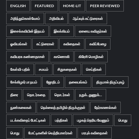
ENGLISH
FEATURED
HOME-LIT
PEER REVIEWED
அறிந்துகொள்வோம்
அறிவியல்
ஆய்வுக் கட்டுரைகள்
இசைக்கவியின் இதயம்
இலக்கியம்
ஏனைய கவிஞர்கள்
ஓவியங்கள்
கட்டுரைகள்
கவிதைகள்
கவிப்பேழை
கவியரசு கண்ணதாசன்
காணொலி
கிரேசி மொழிகள்
கேள்வி-பதில்
சமயம்
சிறுகதைகள்
செய்திகள்
சேக்கிழார் பா நயம்
ஜோதிடம்
தலையங்கம்
திருமால் திருப்புகழ்
திரை
தொடர்கதை
தொடர்கள்
நறுக்..துணுக்...
நுண்கலைகள்
நெல்லைத் தமிழில் திருக்குறள்
நேர்காணல்கள்
படக்கவிதைப் போட்டிகள்
பத்திகள்
பழகத் தெரிய வேணும்
பொது
பொது
போட்டிகளின் வெற்றியாளர்கள்
மரபுக் கவிதைகள்