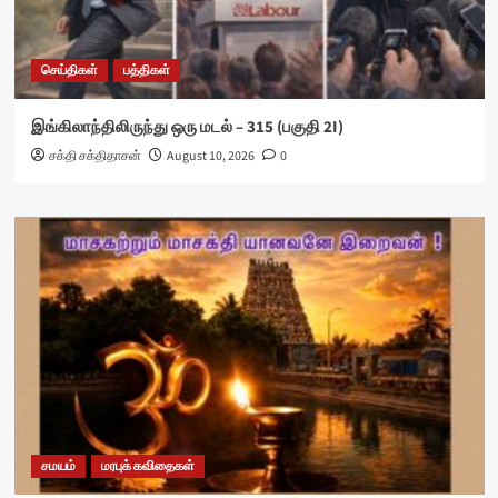
செய்திகள்
பத்திகள்
இங்கிலாந்திலிருந்து ஒரு மடல் – 315 (பகுதி 2I)
சக்தி சக்திதாசன்
August 10, 2026
0
சமயம்
மரபுக் கவிதைகள்