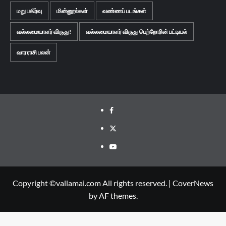
மறு பகிர்வு
மின்னூல்கள்
வண்ணப் படங்கள்
வல்லமையாளர் விருது!
வல்லமையாளர் விருது பெற்றோரின் பட்டியல்
வார ராசி பலன்
Facebook
Twitter
Youtube
Copyright ©vallamai.com All rights reserved.
|
CoverNews
by AF themes.