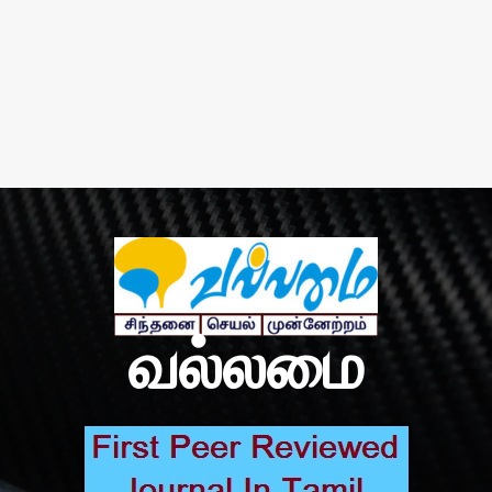
வல்லமை