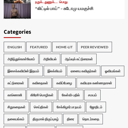
நறுக்..துணுக்...
பொது
“லிட்டில் பாய்” – சுடோமு யமகுச்சி
Categories
ENGLISH
FEATURED
HOME-LIT
PEER REVIEWED
அறிந்துகொள்வோம்
அறிவியல்
ஆய்வுக் கட்டுரைகள்
இசைக்கவியின் இதயம்
இலக்கியம்
ஏனைய கவிஞர்கள்
ஓவியங்கள்
கட்டுரைகள்
கவிதைகள்
கவிப்பேழை
கவியரசு கண்ணதாசன்
காணொலி
கிரேசி மொழிகள்
கேள்வி-பதில்
சமயம்
சிறுகதைகள்
செய்திகள்
சேக்கிழார் பா நயம்
ஜோதிடம்
தலையங்கம்
திருமால் திருப்புகழ்
திரை
தொடர்கதை