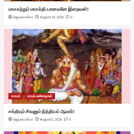
மாசகற்றும் மாசக்தி யானவனே இறைவன்!
ஜெயராமசர்மா
August 10, 2026
0
சமயம்
மரபுக் கவிதைகள்
சக்தியும் சிவனும் நித்தியம் ஆவார்!
ஜெயராமசர்மா
August 5, 2026
0