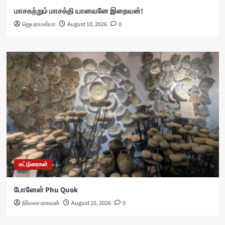
மாசகற்றும் மாசக்தி யானவனே இறைவன்!
ஜெயராமசர்மா
August 10, 2026
0
கட்டுரைகள்
போனேன் Phu Quok
நிர்மலா ராகவன்
August 10, 2026
0