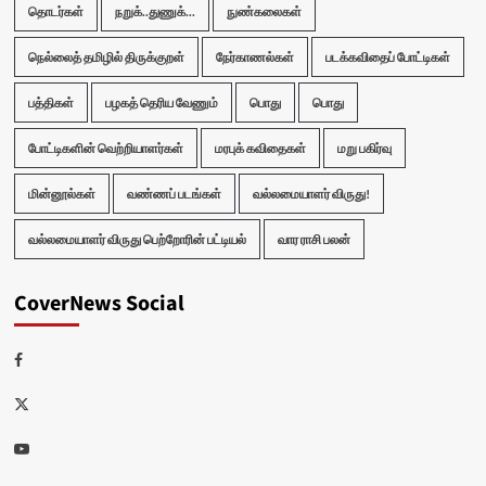
தொடர்கள்
நறுக்..துணுக்...
நுண்கலைகள்
நெல்லைத் தமிழில் திருக்குறள்
நேர்காணல்கள்
படக்கவிதைப் போட்டிகள்
பத்திகள்
பழகத் தெரிய வேணும்
பொது
பொது
போட்டிகளின் வெற்றியாளர்கள்
மரபுக் கவிதைகள்
மறு பகிர்வு
மின்னூல்கள்
வண்ணப் படங்கள்
வல்லமையாளர் விருது!
வல்லமையாளர் விருது பெற்றோரின் பட்டியல்
வார ராசி பலன்
CoverNews Social
Facebook
Twitter
Youtube