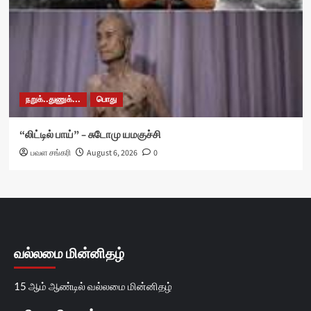
நறுக்..துணுக்...
பொது
“லிட்டில் பாய்” – சுடோமு யமகுச்சி
பவள சங்கரி
August 6, 2026
0
வல்லமை மின்னிதழ்
15 ஆம் ஆண்டில் வல்லமை மின்னிதழ்