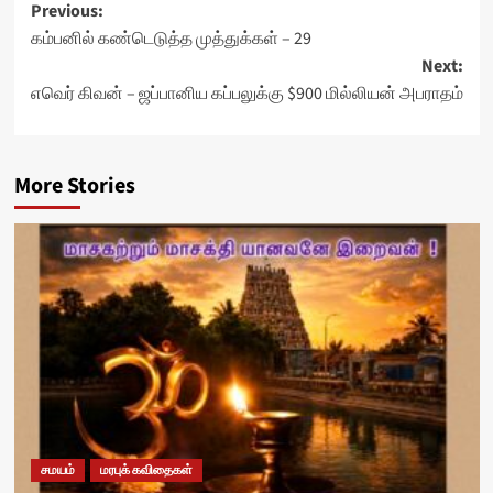
Post
Previous:
கம்பனில் கண்டெடுத்த முத்துக்கள் – 29
navigation
Next:
எவெர் கிவன் – ஜப்பானிய கப்பலுக்கு $900 மில்லியன் அபராதம்
More Stories
சமயம்
மரபுக் கவிதைகள்