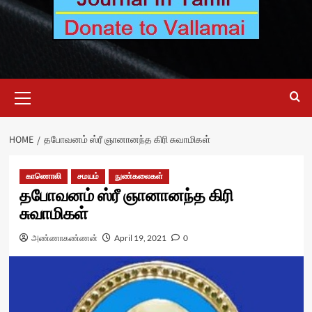
Primary
Menu
HOME
தபோவனம் ஸ்ரீ ஞானானந்த கிரி சுவாமிகள்
காணொலி
சமயம்
நுண்கலைகள்
தபோவனம் ஸ்ரீ ஞானானந்த கிரி
சுவாமிகள்
அண்ணாகண்ணன்
April 19, 2021
0