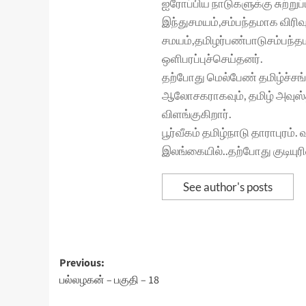
ஐரோப்பிய நாடுகளுக்கு சுற்றுப
இந்துசமயம்,சம்பந்தமாக விரிவு
சமயம்,தமிழர்பண்பாடுசம்பந்த
ஒளிபரப்புச்செய்தனர்.
தற்போது மெல்பேண் தமிழ்ச்சங
ஆலோசகராகவும், தமிழ் அவுஸ்
விளங்குகிறார்.
பூர்வீகம் தமிழ்நாடு தாராபுரம்.
இலங்கையில்..தற்போது குடியுரி
See author's posts
Post
Previous:
பல்லழகன் – பகுதி – 18
navigation