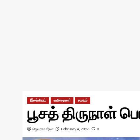
இலக்கியம்
கவிதைகள்
சமயம்
பூசத் திருநாள் ப
ஜெயராமசர்மா
February 4, 2026
0