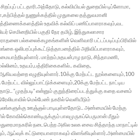
ப்புப் பட்டதாரி.அத்தோடு, கல்வியியல் துறையில் டிப்ளோமா,
,கற்பித்தல் நுணுக்கத்தில் முதுகலை தத்துவமானி
ித்திணைக்களத்தில் உதவிக் கல்விப் பணிப்பாளராகவும்,வட
யர் செமினறியில் பகுதி நேர‌ தமிழ், இந்துகலாசார
ேராதனை பல்கலைக்கழகங்களின் வெளிவாரி பட்டப்படிப்புப்பிரிவில்
ங்கை ஒலிபரப்புக்கூட்டுத்தாபனத்தில் அறிவிப்பாளராகவும்,
ையாற்றியுள்ளார். மாற்றம்,உதயன்,ஈழ நாடு, சிந்தாமணி,
ல்லினம், உதயம்,பத்திரிகைகளில்.. கவிதை,
 ஆகியவற்றை எழுதியுள்ளார்.10க்கு மேற்பட்ட நூல்களையும்,100
ேற்பட்ட வில்லுப்பாட்டுக்களையும்,20க்கு மேற்பட்ட நாட்டிய
டு.. “முதற்படி” என்னும் குறுந்திரைப்படத்துக்கு கதை வசனம்
திரேலியாவில் மெல்பேண் நகரில் வெளியீடும்
்தலங்க‌ளுக்கு ஊஞ்ஞல் பாடியுள்ளதோடு.. அண்மையில் மேற்கு
ரில் கோவில்கொண்டிருக்கும் பாலமுருகப்பெருமான் மீதும்
மதுரைமாநகரில் நடைபெற்ற அகில உலக சைவ‌ சித்தாந்த மாநாட்டில்
ம், ஆய்வுக் கட்டுரையாள‌ராகவும் விளங்கியுள்ளார்.அண்மையில்