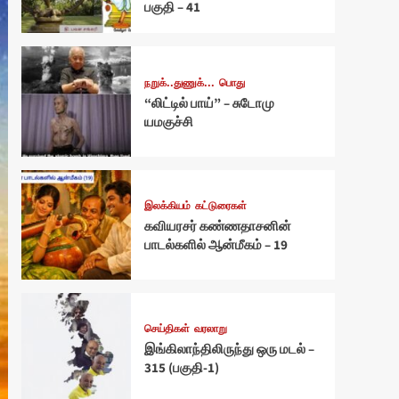
பகுதி – 41
நறுக்..துணுக்...
பொது
“லிட்டில் பாய்” – சுடோமு
யமகுச்சி
இலக்கியம்
கட்டுரைகள்
கவியரசர் கண்ணதாசனின்
பாடல்களில் ஆன்மீகம் – 19
செய்திகள்
வரலாறு
இங்கிலாந்திலிருந்து ஒரு மடல் –
315 (பகுதி-1)