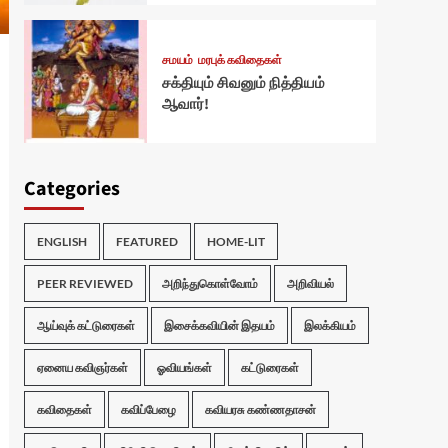
சமயம்
மரபுக் கவிதைகள்
சக்தியும் சிவனும் நித்தியம்
ஆவார்!
Categories
ENGLISH
FEATURED
HOME-LIT
PEER REVIEWED
அறிந்துகொள்வோம்
அறிவியல்
ஆய்வுக் கட்டுரைகள்
இசைக்கவியின் இதயம்
இலக்கியம்
ஏனைய கவிஞர்கள்
ஓவியங்கள்
கட்டுரைகள்
கவிதைகள்
கவிப்பேழை
கவியரசு கண்ணதாசன்