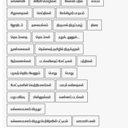
காணொலி
கிரேசி மொழிகள்
கேள்வி-பதில்
சமயம்
சிறுகதைகள்
செய்திகள்
சேக்கிழார் பா நயம்
ஜோதிடம்
தலையங்கம்
திருமால் திருப்புகழ்
திரை
தொடர்கதை
தொடர்கள்
நறுக்..துணுக்...
நுண்கலைகள்
நெல்லைத் தமிழில் திருக்குறள்
நேர்காணல்கள்
படக்கவிதைப் போட்டிகள்
பத்திகள்
பழகத் தெரிய வேணும்
பொது
பொது
போட்டிகளின் வெற்றியாளர்கள்
மரபுக் கவிதைகள்
மறு பகிர்வு
மின்னூல்கள்
வண்ணப் படங்கள்
வல்லமையாளர் விருது!
வல்லமையாளர் விருது பெற்றோரின் பட்டியல்
வார ராசி பலன்