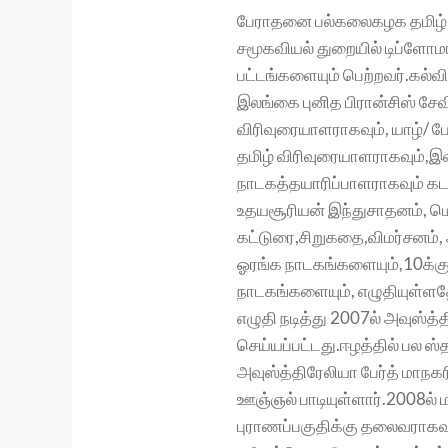
பேராதனை பல்கலைகழக தமிழ் சிற
சமூகவியல் துறையில் டிப்ளோமா
பட்டங்களையும் பெற்றவர்.கல்வ
இலங்கை புனித பிரான்சிஸ் சேவி
விரிவுரையாளராகவும், யாழ்/ ப
தமிழ் விரிவுரையாளராகவும்,இல
நாடகத்தயாரிப்பாளராகவும் கடம
உதயசூரியன் இந்துசாதனம், மெ
கட்டுரை,சிறுகதை,விமர்சனம்,
ஓரங்க நாடகங்களையும்,10க்கு ம
நாடகங்களையும், எழுதியுள்ளதோ
எழுதி நடித்து 2007ல் அவுஸ்த்
செய்யப்பட்டது.ஈழத்தில் பல ஸ
அவுஸ்த்திரேலியா பேர்த் மாநக
ஊஞ்ஞல் பாடியுள்ளார்.2008ல் 
புராணப்பகுதிக்கு தலைவராகவு