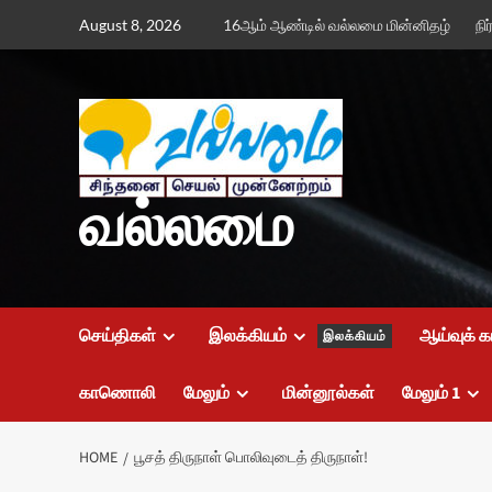
Skip
August 8, 2026
16ஆம் ஆண்டில் வல்லமை மின்னிதழ்
நி
to
content
வல்லமை
செய்திகள்
இலக்கியம்
ஆய்வுக் க
இலக்கியம்
காணொலி
மேலும்
மின்னூல்கள்
மேலும் 1
HOME
பூசத் திருநாள் பொலிவுடைத் திருநாள்!