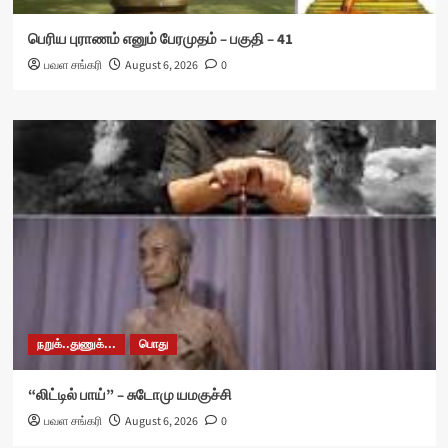
பெரிய புராணம் எனும் பேரமுதம் – பகுதி – 41
பவள சங்கரி
August 6, 2026
0
நறுக்..துணுக்...
பொது
“லிட்டில் பாய்” – சுடோமு யமகுச்சி
பவள சங்கரி
August 6, 2026
0