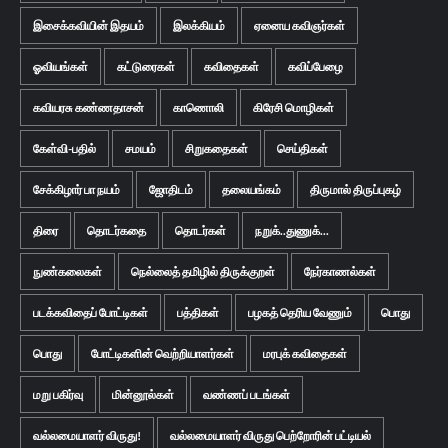
இசைக்கவியின் இதயம்
இலக்கியம்
ஏனைய கவிஞர்கள்
ஓவியங்கள்
கட்டுரைகள்
கவிதைகள்
கவிப்பேழை
கவியரசு கண்ணதாசன்
காணொலி
கிரேசி மொழிகள்
கேள்வி-பதில்
சமயம்
சிறுகதைகள்
செய்திகள்
சேக்கிழார் பா நயம்
ஜோதிடம்
தலையங்கம்
திருமால் திருப்புகழ்
திரை
தொடர்கதை
தொடர்கள்
நறுக்..துணுக்...
நுண்கலைகள்
நெல்லைத் தமிழில் திருக்குறள்
நேர்காணல்கள்
படக்கவிதைப் போட்டிகள்
பத்திகள்
பழகத் தெரிய வேணும்
பொது
பொது
போட்டிகளின் வெற்றியாளர்கள்
மரபுக் கவிதைகள்
மறு பகிர்வு
மின்னூல்கள்
வண்ணப் படங்கள்
வல்லமையாளர் விருது!
வல்லமையாளர் விருது பெற்றோரின் பட்டியல்