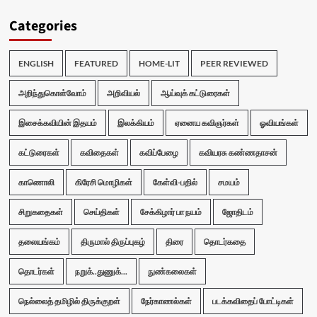
Categories
ENGLISH
FEATURED
HOME-LIT
PEER REVIEWED
அறிந்துகொள்வோம்
அறிவியல்
ஆய்வுக் கட்டுரைகள்
இசைக்கவியின் இதயம்
இலக்கியம்
ஏனைய கவிஞர்கள்
ஓவியங்கள்
கட்டுரைகள்
கவிதைகள்
கவிப்பேழை
கவியரசு கண்ணதாசன்
காணொலி
கிரேசி மொழிகள்
கேள்வி-பதில்
சமயம்
சிறுகதைகள்
செய்திகள்
சேக்கிழார் பா நயம்
ஜோதிடம்
தலையங்கம்
திருமால் திருப்புகழ்
திரை
தொடர்கதை
தொடர்கள்
நறுக்..துணுக்...
நுண்கலைகள்
நெல்லைத் தமிழில் திருக்குறள்
நேர்காணல்கள்
படக்கவிதைப் போட்டிகள்