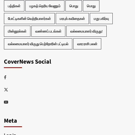
பத்திகள்
பழகத் தெரிய வேணும்
பொது
பொது
போட்டிகளின் வெற்றியாளர்கள்
மரபுக் கவிதைகள்
மறு பகிர்வு
மின்னூல்கள்
வண்ணப் படங்கள்
வல்லமையாளர் விருது!
வல்லமையாளர் விருது பெற்றோரின் பட்டியல்
வார ராசி பலன்
CoverNews Social
Facebook
Twitter
Youtube
Meta