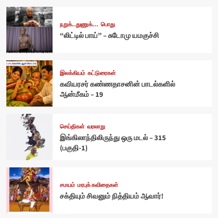
நறுக்..துணுக்...
பொது
“லிட்டில் பாய்” – சுடோமு யமகுச்சி
இலக்கியம்
கட்டுரைகள்
கவியரசர் கண்ணதாசனின் பாடல்களில்
ஆன்மீகம் – 19
செய்திகள்
வரலாறு
இங்கிலாந்திலிருந்து ஒரு மடல் – 315
(பகுதி-1)
சமயம்
மரபுக் கவிதைகள்
சக்தியும் சிவனும் நித்தியம் ஆவார்!