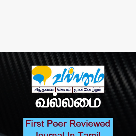
வல்லமை