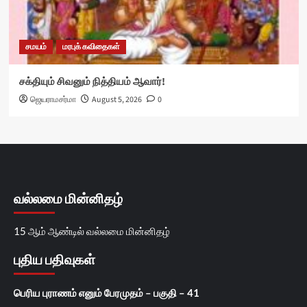
சமயம்
மரபுக் கவிதைகள்
சக்தியும் சிவனும் நித்தியம் ஆவார்!
ஜெயராமசர்மா
August 5, 2026
0
வல்லமை மின்னிதழ்
15 ஆம் ஆண்டில் வல்லமை மின்னிதழ்
புதிய பதிவுகள்
பெரிய புராணம் எனும் பேரமுதம் – பகுதி – 41