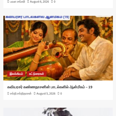
பவள சங்கரி
August 6, 2026
0
இலக்கியம்
கட்டுரைகள்
கவியரசர் கண்ணதாசனின் பாடல்களில் ஆன்மீகம் – 19
சக்தி சக்திதாசன்
August 5, 2026
0