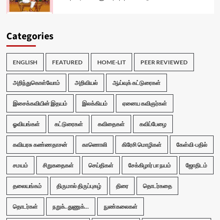
Categories
ENGLISH
FEATURED
HOME-LIT
PEER REVIEWED
அறிந்துகொள்வோம்
அறிவியல்
ஆய்வுக் கட்டுரைகள்
இசைக்கவியின் இதயம்
இலக்கியம்
ஏனைய கவிஞர்கள்
ஓவியங்கள்
கட்டுரைகள்
கவிதைகள்
கவிப்பேழை
கவியரசு கண்ணதாசன்
காணொலி
கிரேசி மொழிகள்
கேள்வி-பதில்
சமயம்
சிறுகதைகள்
செய்திகள்
சேக்கிழார் பா நயம்
ஜோதிடம்
தலையங்கம்
திருமால் திருப்புகழ்
திரை
தொடர்கதை
தொடர்கள்
நறுக்..துணுக்...
நுண்கலைகள்