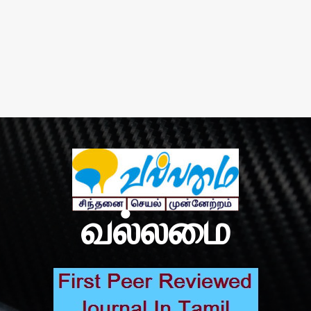
வல்லமை