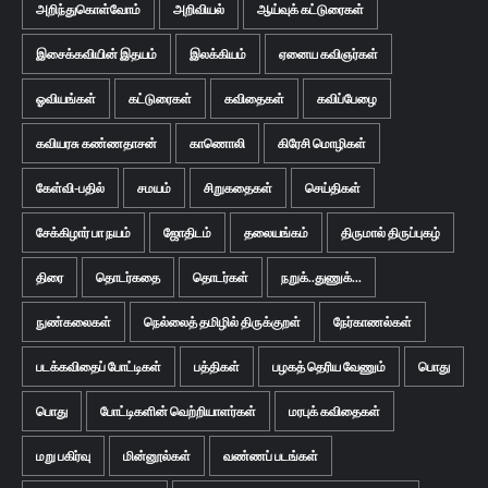
அறிந்துகொள்வோம்
அறிவியல்
ஆய்வுக் கட்டுரைகள்
இசைக்கவியின் இதயம்
இலக்கியம்
ஏனைய கவிஞர்கள்
ஓவியங்கள்
கட்டுரைகள்
கவிதைகள்
கவிப்பேழை
கவியரசு கண்ணதாசன்
காணொலி
கிரேசி மொழிகள்
கேள்வி-பதில்
சமயம்
சிறுகதைகள்
செய்திகள்
சேக்கிழார் பா நயம்
ஜோதிடம்
தலையங்கம்
திருமால் திருப்புகழ்
திரை
தொடர்கதை
தொடர்கள்
நறுக்..துணுக்...
நுண்கலைகள்
நெல்லைத் தமிழில் திருக்குறள்
நேர்காணல்கள்
படக்கவிதைப் போட்டிகள்
பத்திகள்
பழகத் தெரிய வேணும்
பொது
பொது
போட்டிகளின் வெற்றியாளர்கள்
மரபுக் கவிதைகள்
மறு பகிர்வு
மின்னூல்கள்
வண்ணப் படங்கள்