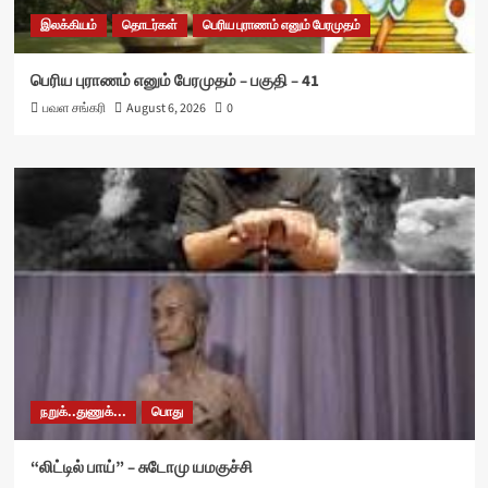
இலக்கியம்
தொடர்கள்
பெரிய புராணம் எனும் பேரமுதம்
பெரிய புராணம் எனும் பேரமுதம் – பகுதி – 41
பவள சங்கரி
August 6, 2026
0
நறுக்..துணுக்...
பொது
“லிட்டில் பாய்” – சுடோமு யமகுச்சி