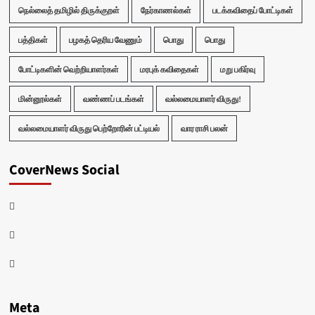
நெல்லைத் தமிழில் திருக்குறள்
நேர்காணல்கள்
படக்கவிதைப் போட்டிகள்
பத்திகள்
பழகத் தெரிய வேணும்
பொது
பொது
போட்டிகளின் வெற்றியாளர்கள்
மரபுக் கவிதைகள்
மறு பகிர்வு
மின்னூல்கள்
வண்ணப் படங்கள்
வல்லமையாளர் விருது!
வல்லமையாளர் விருது பெற்றோரின் பட்டியல்
வார ராசி பலன்
CoverNews Social
Facebook
Twitter
Youtube
Meta