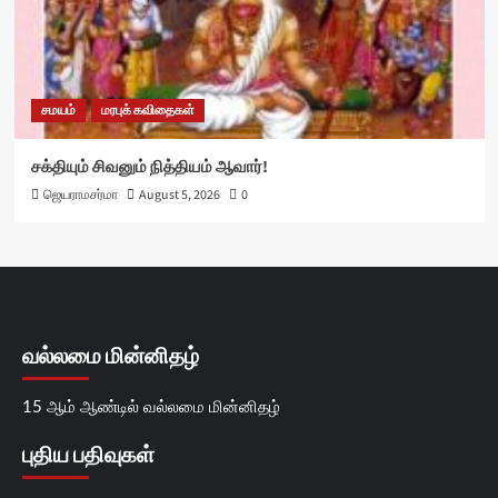
சமயம்
மரபுக் கவிதைகள்
சக்தியும் சிவனும் நித்தியம் ஆவார்!
ஜெயராமசர்மா
August 5, 2026
0
வல்லமை மின்னிதழ்
15 ஆம் ஆண்டில் வல்லமை மின்னிதழ்
புதிய பதிவுகள்