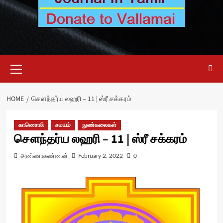
Primary
Menu
HOME
சௌந்தர்ய லஹரி – 11 | ஸ்ரீ சக்கரம்
காணொலி
சமயம்
நுண்கலைகள்
சௌந்தர்ய லஹரி – 11 | ஸ்ரீ சக்கரம்
அண்ணாகண்ணன்
February 2, 2022
0