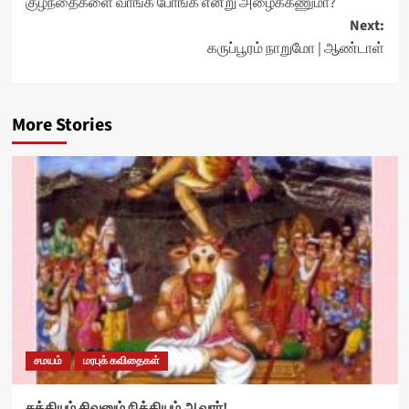
குழந்தைகளை வாங்க போங்க என்று அழைக்கணுமா?
navigation
Next:
கருப்பூரம் நாறுமோ | ஆண்டாள்
More Stories
சமயம்
மரபுக் கவிதைகள்
சக்தியும் சிவனும் நித்தியம் ஆவார்!