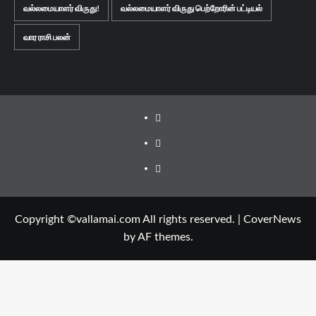
வல்லமையாளர் விருது!
வல்லமையாளர் விருது பெற்றோரின் பட்டியல்
வார ராசி பலன்
Facebook
Twitter
Youtube
Copyright ©vallamai.com All rights reserved.
|
CoverNews
by AF themes.