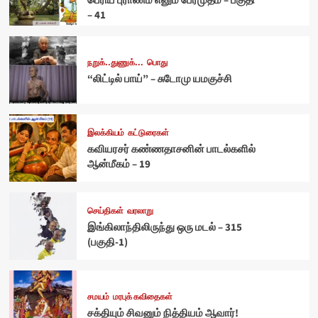
பெரிய புராணம் எனும் பேரமுதம் – பகுதி
– 41
நறுக்..துணுக்...
பொது
“லிட்டில் பாய்” – சுடோமு யமகுச்சி
இலக்கியம்
கட்டுரைகள்
கவியரசர் கண்ணதாசனின் பாடல்களில்
ஆன்மீகம் – 19
செய்திகள்
வரலாறு
இங்கிலாந்திலிருந்து ஒரு மடல் – 315
(பகுதி-1)
சமயம்
மரபுக் கவிதைகள்
சக்தியும் சிவனும் நித்தியம் ஆவார்!