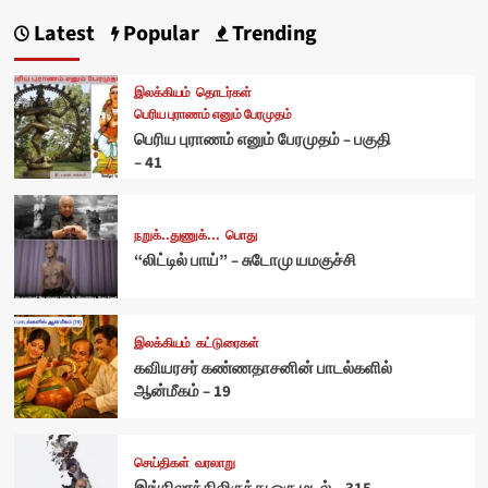
Latest
Popular
Trending
இலக்கியம்
தொடர்கள்
பெரிய புராணம் எனும் பேரமுதம்
பெரிய புராணம் எனும் பேரமுதம் – பகுதி
– 41
நறுக்..துணுக்...
பொது
“லிட்டில் பாய்” – சுடோமு யமகுச்சி
இலக்கியம்
கட்டுரைகள்
கவியரசர் கண்ணதாசனின் பாடல்களில்
ஆன்மீகம் – 19
செய்திகள்
வரலாறு