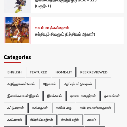
இங்கிலாந்திலிருந்து ஒரு மடல் – 315
(பகுதி-1)
சமயம்
மரபுக் கவிதைகள்
சக்தியும் சிவனும் நித்தியம் ஆவார்!
Categories
ENGLISH
FEATURED
HOME-LIT
PEER REVIEWED
அறிந்துகொள்வோம்
அறிவியல்
ஆய்வுக் கட்டுரைகள்
இசைக்கவியின் இதயம்
இலக்கியம்
ஏனைய கவிஞர்கள்
ஓவியங்கள்
கட்டுரைகள்
கவிதைகள்
கவிப்பேழை
கவியரசு கண்ணதாசன்
காணொலி
கிரேசி மொழிகள்
கேள்வி-பதில்
சமயம்