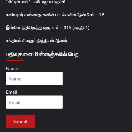
“லிட்டில் பாய்” – சுடோமு யமகுச்சி
கவியரசர் கண்ணதாசனின் பாடல்களில் ஆன்மீகம் – 19
இங்கிலாந்திலிருந்து ஒரு மடல் – 315 (பகுதி-1)
சக்தியும் சிவனும் நித்தியம் ஆவார்!
பதிவுகளை மின்னஞ்சலில் பெற
Name
Email