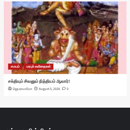
சமயம்
மரபுக் கவிதைகள்
சக்தியும் சிவனும் நித்தியம் ஆவார்!
ஜெயராமசர்மா
August 5, 2026
0