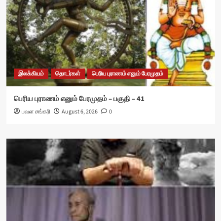
இலக்கியம்
தொடர்கள்
பெரிய புராணம் எனும் பேரமுதம்
பெரிய புராணம் எனும் பேரமுதம் – பகுதி – 41
பவள சங்கரி
August 6, 2026
0