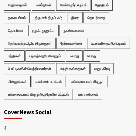
சிறுகதைகள்
செய்திகள்
சேக்கிழார் பா நயம்
ஜோதிடம்
தலையங்கம்
திருமால் திருப்புகழ்
திரை
தொடர்கதை
தொடர்கள்
நறுக்..துணுக்...
நுண்கலைகள்
நெல்லைத் தமிழில் திருக்குறள்
நேர்காணல்கள்
படக்கவிதைப் போட்டிகள்
பத்திகள்
பழகத் தெரிய வேணும்
பொது
பொது
போட்டிகளின் வெற்றியாளர்கள்
மரபுக் கவிதைகள்
மறு பகிர்வு
மின்னூல்கள்
வண்ணப் படங்கள்
வல்லமையாளர் விருது!
வல்லமையாளர் விருது பெற்றோரின் பட்டியல்
வார ராசி பலன்
CoverNews Social
Facebook