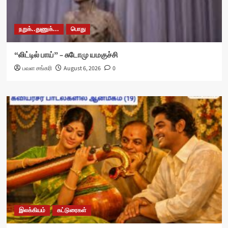
நறுக்..துணுக்...
பொது
“லிட்டில் பாய்” – சுடோமு யமகுச்சி
பவள சங்கரி
August 6, 2026
0
இலக்கியம்
கட்டுரைகள்