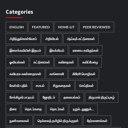
Categories
ENGLISH
FEATURED
HOME-LIT
PEER REVIEWED
அறிந்துகொள்வோம்
அறிவியல்
ஆய்வுக் கட்டுரைகள்
இசைக்கவியின் இதயம்
இலக்கியம்
ஏனைய கவிஞர்கள்
ஓவியங்கள்
கட்டுரைகள்
கவிதைகள்
கவிப்பேழை
கவியரசு கண்ணதாசன்
காணொலி
கிரேசி மொழிகள்
கேள்வி-பதில்
சமயம்
சிறுகதைகள்
செய்திகள்
சேக்கிழார் பா நயம்
ஜோதிடம்
தலையங்கம்
திருமால் திருப்புகழ்
திரை
தொடர்கதை
தொடர்கள்
நறுக்..துணுக்...
நுண்கலைகள்
நெல்லைத் தமிழில் திருக்குறள்
நேர்காணல்கள்