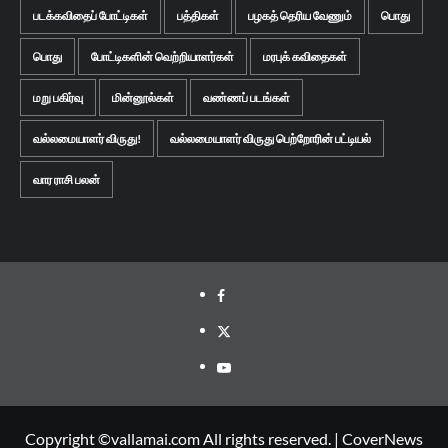
படக்கவிதைப் போட்டிகள்
பத்திகள்
பழகத் தெரிய வேணும்
பொது
பொது
போட்டிகளின் வெற்றியாளர்கள்
மரபுக் கவிதைகள்
மறு பகிர்வு
மின்னூல்கள்
வண்ணப் படங்கள்
வல்லமையாளர் விருது!
வல்லமையாளர் விருது பெற்றோரின் பட்டியல்
வார ராசி பலன்
Facebook
Twitter
Youtube
Copyright ©vallamai.com All rights reserved.
|
CoverNews