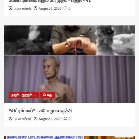
பெரிய புராணம் எனும் பேரமுதம் – பகுதி – 41
பவள சங்கரி
August 6, 2026
0
நறுக்..துணுக்...
பொது
“லிட்டில் பாய்” – சுடோமு யமகுச்சி
பவள சங்கரி
August 6, 2026
0