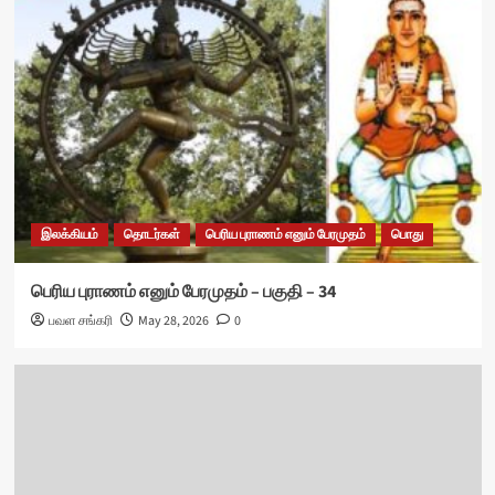
இலக்கியம்
தொடர்கள்
பெரிய புராணம் எனும் பேரமுதம்
பொது
பெரிய புராணம் எனும் பேரமுதம் – பகுதி – 34
பவள சங்கரி
May 28, 2026
0