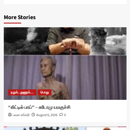
More Stories
நறுக்..துணுக்...
பொது
“லிட்டில் பாய்” – சுடோமு யமகுச்சி
பவள சங்கரி
August 6, 2026
0