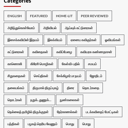
Categories
ENGLISH
FEATURED
HOME-LIT
PEER REVIEWED
அறிந்துகொள்வோம்
அறிவியல்
ஆய்வுக் கட்டுரைகள்
இசைக்கவியின் இதயம்
இலக்கியம்
ஏனைய கவிஞர்கள்
ஓவியங்கள்
கட்டுரைகள்
கவிதைகள்
கவிப்பேழை
கவியரசு கண்ணதாசன்
காணொலி
கிரேசி மொழிகள்
கேள்வி-பதில்
சமயம்
சிறுகதைகள்
செய்திகள்
சேக்கிழார் பா நயம்
ஜோதிடம்
தலையங்கம்
திருமால் திருப்புகழ்
திரை
தொடர்கதை
தொடர்கள்
நறுக்..துணுக்...
நுண்கலைகள்
நெல்லைத் தமிழில் திருக்குறள்
நேர்காணல்கள்
படக்கவிதைப் போட்டிகள்
பத்திகள்
பழகத் தெரிய வேணும்
பொது
பொது