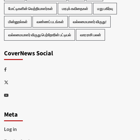
போட்டிகளின் வெற்றியாளர்கள்
மரபுக் கவிதைகள்
மறு பகிர்வு
மின்னூல்கள்
வண்ணப் படங்கள்
வல்லமையாளர் விருது!
வல்லமையாளர் விருது பெற்றோரின் பட்டியல்
வார ராசி பலன்
CoverNews Social
Facebook
Twitter
Youtube
Meta
Log in