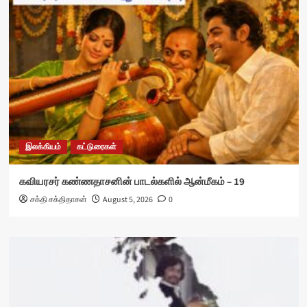
இலக்கியம்
கட்டுரைகள்
கவியரசர் கண்ணதாசனின் பாடல்களில் ஆன்மீகம் – 19
சக்தி சக்திதாசன்
August 5, 2026
0