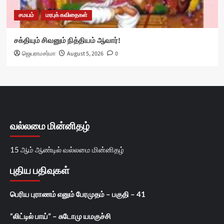
சமயம்
மரபுக் கவிதைகள்
சக்தியும் சிவனும் நித்தியம் ஆவார்!
ஜெயராமசர்மா
August 5, 2026
0
வல்லமை மின்னிதழ்
15 ஆம் ஆண்டில் வல்லமை மின்னிதழ்
புதிய பதிவுகள்
பெரிய புராணம் எனும் பேரமுதம் – பகுதி – 41
“லிட்டில் பாய்” – சுடோமு யமகுச்சி