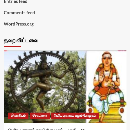
Entries feed
Comments feed
WordPress.org
தவற விட்டவை
இலக்கியம்
தொடர்கள்
பெரிய புராணம் எனும் பேரமுதம்