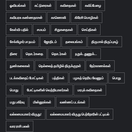
ஓவியங்கள்
கட்டுரைகள்
கவிதைகள்
கவிப்பேழை
கவியரசு கண்ணதாசன்
காணொலி
கிரேசி மொழிகள்
கேள்வி-பதில்
சமயம்
சிறுகதைகள்
செய்திகள்
சேக்கிழார் பா நயம்
ஜோதிடம்
தலையங்கம்
திருமால் திருப்புகழ்
திரை
தொடர்கதை
தொடர்கள்
நறுக்..துணுக்...
நுண்கலைகள்
நெல்லைத் தமிழில் திருக்குறள்
நேர்காணல்கள்
படக்கவிதைப் போட்டிகள்
பத்திகள்
பழகத் தெரிய வேணும்
பொது
பொது
போட்டிகளின் வெற்றியாளர்கள்
மரபுக் கவிதைகள்
மறு பகிர்வு
மின்னூல்கள்
வண்ணப் படங்கள்
வல்லமையாளர் விருது!
வல்லமையாளர் விருது பெற்றோரின் பட்டியல்
வார ராசி பலன்