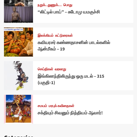
நறுக்..துணுக்...
பொது
“லிட்டில் பாய்” – சுடோமு யமகுச்சி
இலக்கியம்
கட்டுரைகள்
கவியரசர் கண்ணதாசனின் பாடல்களில்
ஆன்மீகம் – 19
செய்திகள்
வரலாறு
இங்கிலாந்திலிருந்து ஒரு மடல் – 315
(பகுதி-1)
சமயம்
மரபுக் கவிதைகள்
சக்தியும் சிவனும் நித்தியம் ஆவார்!