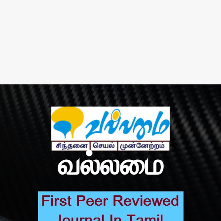
வல்லமை