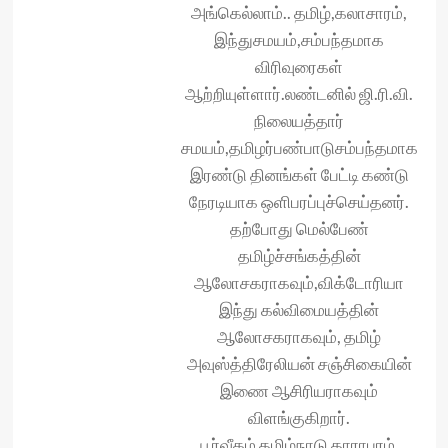
அங்கெல்லாம்.. தமிழ்,கலாசாரம்,
இந்துசமயம்,சம்பந்தமாக
விரிவுரைகள்
ஆற்றியுள்ளார்.லண்டனில் ஜி.ரி.வி.
நிலையத்தார்
சமயம்,தமிழர்பண்பாடுசம்பந்தமாக
இரண்டு தினங்கள் பேட்டி கண்டு
நேரடியாக ஒளிபரப்புச்செய்தனர்.
தற்போது மெல்பேண்
தமிழ்ச்சங்கத்தின்
ஆலோசகராகவும்,விக்டோரியா
இந்து கல்விமையத்தின்
ஆலோசகராகவும், தமிழ்
அவுஸ்த்திரேலியன் சஞ்சிகையின்
இணை ஆசிரியராகவும்
விளங்குகிறார்.
பூர்வீகம் தமிழ்நாடு தாராபுரம்.