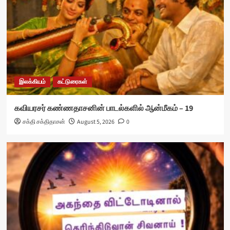
இலக்கியம்
கட்டுரைகள்
கவியரசர் கண்ணதாசனின் பாடல்களில் ஆன்மீகம் – 19
சக்தி சக்திதாசன்
August 5, 2026
0