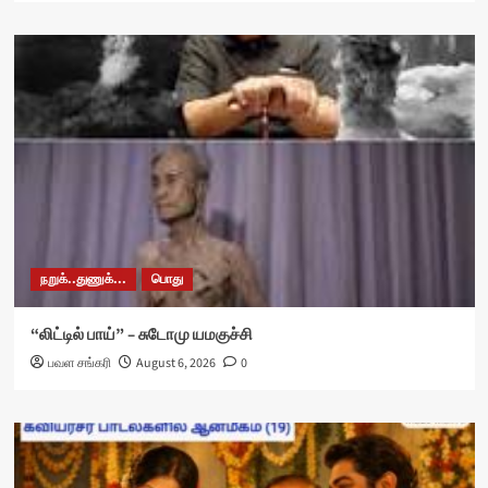
நறுக்..துணுக்...
பொது
“லிட்டில் பாய்” – சுடோமு யமகுச்சி
பவள சங்கரி
August 6, 2026
0