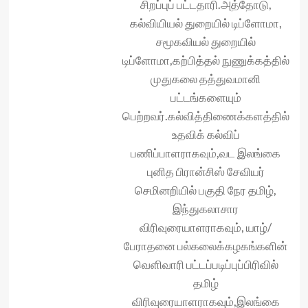
சிறப்புப் பட்டதாரி.அத்தோடு,
கல்வியியல் துறையில் டிப்ளோமா,
சமூகவியல் துறையில்
டிப்ளோமா,கற்பித்தல் நுணுக்கத்தில்
முதுகலை தத்துவமானி
பட்டங்களையும்
பெற்றவர்.கல்வித்திணைக்களத்தில்
உதவிக் கல்விப்
பணிப்பாளராகவும்,வட இலங்கை
புனித பிரான்சிஸ் சேவியர்
செமினறியில் பகுதி நேர‌ தமிழ்,
இந்துகலாசார
விரிவுரையாளராகவும், யாழ்/
பேராதனை பல்கலைக்கழகங்களின்
வெளிவாரி பட்டப்படிப்புப்பிரிவில்
தமிழ்
விரிவுரையாளராகவும்,இலங்கை