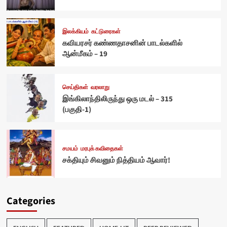
இலக்கியம்
கட்டுரைகள்
கவியரசர் கண்ணதாசனின் பாடல்களில்
ஆன்மீகம் – 19
செய்திகள்
வரலாறு
இங்கிலாந்திலிருந்து ஒரு மடல் – 315
(பகுதி-1)
சமயம்
மரபுக் கவிதைகள்
சக்தியும் சிவனும் நித்தியம் ஆவார்!
Categories