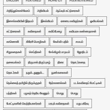
ENGLISH
FEATURED
HOME-LIT
PEER REVIEWED
அறிந்துகொள்வோம்
அறிவியல்
ஆய்வுக் கட்டுரைகள்
இசைக்கவியின் இதயம்
இலக்கியம்
ஏனைய கவிஞர்கள்
ஓவியங்கள்
கட்டுரைகள்
கவிதைகள்
கவிப்பேழை
கவியரசு கண்ணதாசன்
காணொலி
கிரேசி மொழிகள்
கேள்வி-பதில்
சமயம்
சிறுகதைகள்
செய்திகள்
சேக்கிழார் பா நயம்
ஜோதிடம்
தலையங்கம்
திருமால் திருப்புகழ்
திரை
தொடர்கதை
தொடர்கள்
நறுக்..துணுக்...
நுண்கலைகள்
நெல்லைத் தமிழில் திருக்குறள்
நேர்காணல்கள்
படக்கவிதைப் போட்டிகள்
பத்திகள்
பழகத் தெரிய வேணும்
பொது
பொது
போட்டிகளின் வெற்றியாளர்கள்
மரபுக் கவிதைகள்
மறு பகிர்வு