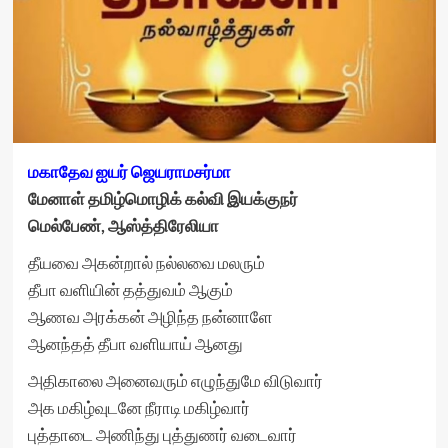
மகாதேவ ஐயர் ஜெயராமசர்மா
மேனாள் தமிழ்மொழிக் கல்வி இயக்குநர்
மெல்பேண், ஆஸ்த்திரேலியா
தீயவை அகன்றால் நல்லவை மலரும்
தீபா வளியின் தத்துவம் ஆகும்
ஆணவ அரக்கன் அழிந்த நன்னாளே
ஆனந்தத் தீபா வளியாய் ஆனது
அதிகாலை அனைவரும் எழுந்துமே விடுவார்
அக மகிழ்வுடனே நீராடி மகிழ்வார்
புத்தாடை அணிந்து புத்துணர் வடைவார்