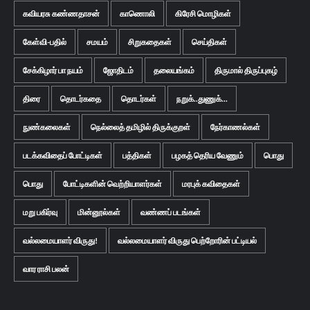
கவியரசு கண்ணதாசன்
காணொலி
கிரேசி மொழிகள்
கேள்வி-பதில்
சமயம்
சிறுகதைகள்
செய்திகள்
சேக்கிழார் பா நயம்
ஜோதிடம்
தலையங்கம்
திருமால் திருப்புகழ்
திரை
தொடர்கதை
தொடர்கள்
நறுக்..துணுக்...
நுண்கலைகள்
நெல்லைத் தமிழில் திருக்குறள்
நேர்காணல்கள்
படக்கவிதைப் போட்டிகள்
பத்திகள்
பழகத் தெரிய வேணும்
பொது
பொது
போட்டிகளின் வெற்றியாளர்கள்
மரபுக் கவிதைகள்
மறு பகிர்வு
மின்னூல்கள்
வண்ணப் படங்கள்
வல்லமையாளர் விருது!
வல்லமையாளர் விருது பெற்றோரின் பட்டியல்
வார ராசி பலன்