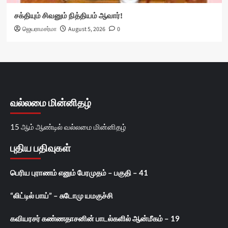
சக்தியும் சிவனும் நித்தியம் ஆவார்!
ஜெயராமசர்மா
August 5, 2026
0
வல்லமை மின்னிதழ்
15 ஆம் ஆண்டில் வல்லமை மின்னிதழ்
புதிய பதிவுகள்
பெரிய புராணம் எனும் பேரமுதம் – பகுதி – 41
“லிட்டில் பாய்” – சுடோமு யமகுச்சி
கவியரசர் கண்ணதாசனின் பாடல்களில் ஆன்மீகம் – 19