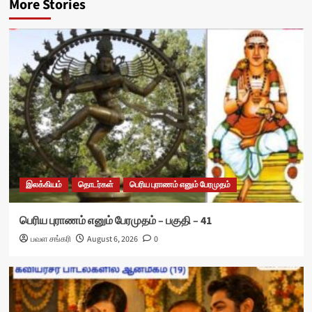
More Stories
இலக்கியம்
தொடர்கள்
பெரிய புராணம் எனும் பேரமுதம்
பெரிய புராணம் எனும் பேரமுதம் – பகுதி – 41
பவள சங்கரி
August 6, 2026
0