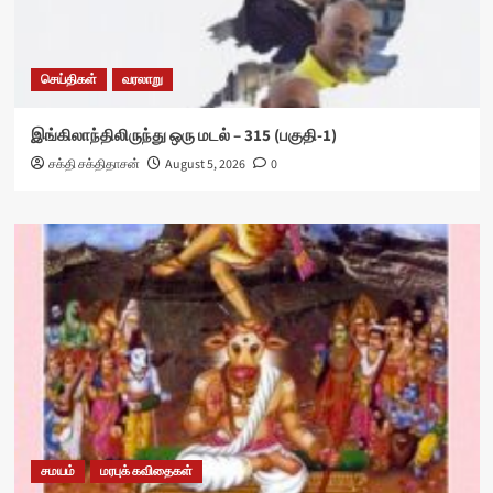
செய்திகள்
வரலாறு
இங்கிலாந்திலிருந்து ஒரு மடல் – 315 (பகுதி-1)
சக்தி சக்திதாசன்
August 5, 2026
0
சமயம்
மரபுக் கவிதைகள்