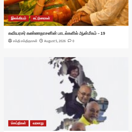
இலக்கியம்
கட்டுரைகள்
கவியரசர் கண்ணதாசனின் பாடல்களில் ஆன்மீகம் – 19
சக்தி சக்திதாசன்
August 5, 2026
0
செய்திகள்
வரலாறு