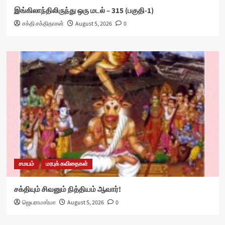
இங்கிலாந்திலிருந்து ஒரு மடல் – 315 (பகுதி-1)
சக்தி சக்திதாசன்
August 5, 2026
0
சமயம்
மரபுக் கவிதைகள்
சக்தியும் சிவனும் நித்தியம் ஆவார்!
ஜெயராமசர்மா
August 5, 2026
0