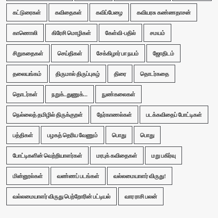
கட்டுரைகள்
கவிதைகள்
கவிப்பேழை
கவியரசு கண்ணதாசன்
காணொலி
கிரேசி மொழிகள்
கேள்வி-பதில்
சமயம்
சிறுகதைகள்
செய்திகள்
சேக்கிழார் பா நயம்
ஜோதிடம்
தலையங்கம்
திருமால் திருப்புகழ்
திரை
தொடர்கதை
தொடர்கள்
நறுக்..துணுக்...
நுண்கலைகள்
நெல்லைத் தமிழில் திருக்குறள்
நேர்காணல்கள்
படக்கவிதைப் போட்டிகள்
பத்திகள்
பழகத் தெரிய வேணும்
பொது
பொது
போட்டிகளின் வெற்றியாளர்கள்
மரபுக் கவிதைகள்
மறு பகிர்வு
மின்னூல்கள்
வண்ணப் படங்கள்
வல்லமையாளர் விருது!
வல்லமையாளர் விருது பெற்றோரின் பட்டியல்
வார ராசி பலன்