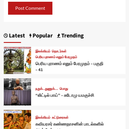
Latest
Popular
Trending
இலக்கியம்
தொடர்கள்
பெரிய புராணம் எனும் பேரமுதம்
பெரிய புராணம் எனும் பேரமுதம் – பகுதி
– 41
நறுக்..துணுக்...
பொது
“லிட்டில் பாய்” – சுடோமு யமகுச்சி
இலக்கியம்
கட்டுரைகள்
கவியரசர் கண்ணதாசனின் பாடல்களில்