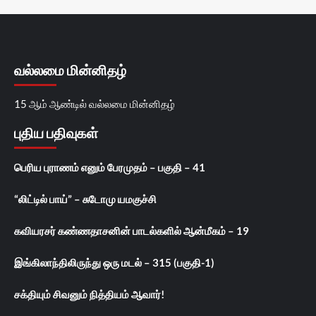
வல்லமை மின்னிதழ்
15 ஆம் ஆண்டில் வல்லமை மின்னிதழ்
புதிய பதிவுகள்
பெரிய புராணம் எனும் பேரமுதம் – பகுதி – 41
“லிட்டில் பாய்” – சுடோமு யமகுச்சி
கவியரசர் கண்ணதாசனின் பாடல்களில் ஆன்மீகம் – 19
இங்கிலாந்திலிருந்து ஒரு மடல் – 315 (பகுதி-1)
சக்தியும் சிவனும் நித்தியம் ஆவார்!