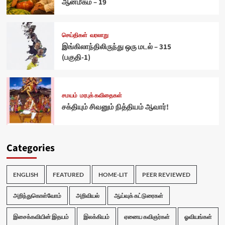
ஆன்மீகம் – 19
செய்திகள்
வரலாறு
இங்கிலாந்திலிருந்து ஒரு மடல் – 315
(பகுதி-1)
சமயம்
மரபுக் கவிதைகள்
சக்தியும் சிவனும் நித்தியம் ஆவார்!
Categories
ENGLISH
FEATURED
HOME-LIT
PEER REVIEWED
அறிந்துகொள்வோம்
அறிவியல்
ஆய்வுக் கட்டுரைகள்
இசைக்கவியின் இதயம்
இலக்கியம்
ஏனைய கவிஞர்கள்
ஓவியங்கள்