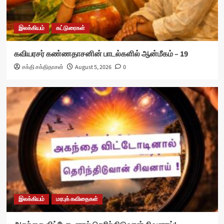
இலக்கியம்
கட்டுரைகள்
கவியரசர் கண்ணதாசனின் பாடல்களில் ஆன்மீகம் – 19
சக்தி சக்திதாசன்
August 5, 2026
0
இலக்கியம்
மரபுக் கவிதைகள்