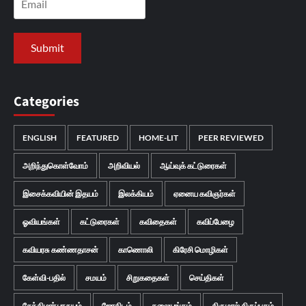
Categories
ENGLISH
FEATURED
HOME-LIT
PEER REVIEWED
அறிந்துகொள்வோம்
அறிவியல்
ஆய்வுக் கட்டுரைகள்
இசைக்கவியின் இதயம்
இலக்கியம்
ஏனைய கவிஞர்கள்
ஓவியங்கள்
கட்டுரைகள்
கவிதைகள்
கவிப்பேழை
கவியரசு கண்ணதாசன்
காணொலி
கிரேசி மொழிகள்
கேள்வி-பதில்
சமயம்
சிறுகதைகள்
செய்திகள்
சேக்கிழார் பா நயம்
ஜோதிடம்
தலையங்கம்
திருமால் திருப்புகழ்