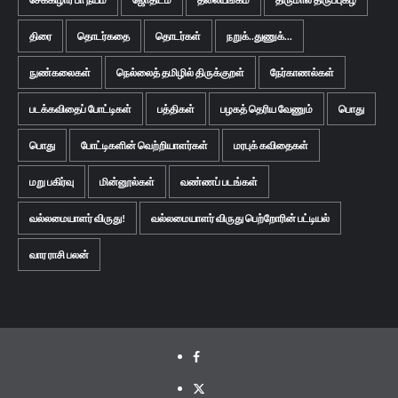
திரை
தொடர்கதை
தொடர்கள்
நறுக்..துணுக்...
நுண்கலைகள்
நெல்லைத் தமிழில் திருக்குறள்
நேர்காணல்கள்
படக்கவிதைப் போட்டிகள்
பத்திகள்
பழகத் தெரிய வேணும்
பொது
பொது
போட்டிகளின் வெற்றியாளர்கள்
மரபுக் கவிதைகள்
மறு பகிர்வு
மின்னூல்கள்
வண்ணப் படங்கள்
வல்லமையாளர் விருது!
வல்லமையாளர் விருது பெற்றோரின் பட்டியல்
வார ராசி பலன்
Facebook
Twitter