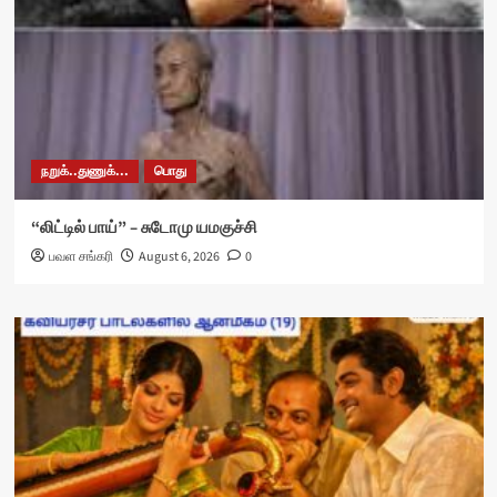
நறுக்..துணுக்...
பொது
“லிட்டில் பாய்” – சுடோமு யமகுச்சி
பவள சங்கரி
August 6, 2026
0