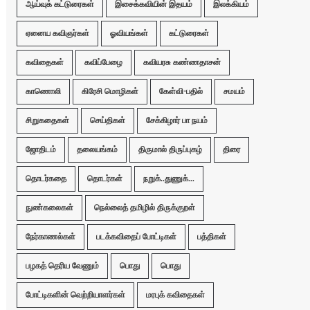
ஆய்வுக் கட்டுரைகள்
இசைக்கவியின் இதயம்
இலக்கியம்
ஏனைய கவிஞர்கள்
ஓவியங்கள்
கட்டுரைகள்
கவிதைகள்
கவிப்பேழை
கவியரசு கண்ணதாசன்
காணொலி
கிரேசி மொழிகள்
கேள்வி-பதில்
சமயம்
சிறுகதைகள்
செய்திகள்
சேக்கிழார் பா நயம்
ஜோதிடம்
தலையங்கம்
திருமால் திருப்புகழ்
திரை
தொடர்கதை
தொடர்கள்
நறுக்..துணுக்...
நுண்கலைகள்
நெல்லைத் தமிழில் திருக்குறள்
நேர்காணல்கள்
படக்கவிதைப் போட்டிகள்
பத்திகள்
பழகத் தெரிய வேணும்
பொது
பொது
போட்டிகளின் வெற்றியாளர்கள்
மரபுக் கவிதைகள்