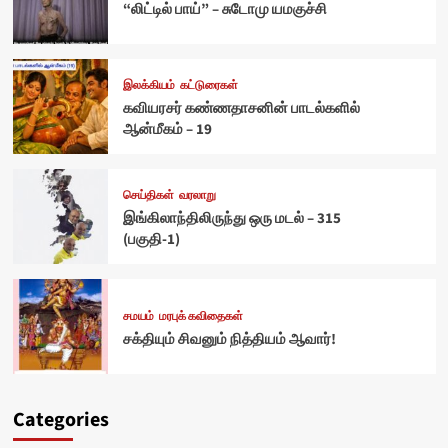
“லிட்டில் பாய்” – சுடோமு யமகுச்சி
இலக்கியம்
கட்டுரைகள்
கவியரசர் கண்ணதாசனின் பாடல்களில்
ஆன்மீகம் – 19
செய்திகள்
வரலாறு
இங்கிலாந்திலிருந்து ஒரு மடல் – 315
(பகுதி-1)
சமயம்
மரபுக் கவிதைகள்
சக்தியும் சிவனும் நித்தியம் ஆவார்!
Categories