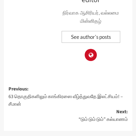
நிர்வாக ஆசிரியர், வல்லமை
மின்னிதழ்
See author's posts
Post
Previous:
63 தொகுதிகளிலும் காங்கிரஸை வீழ்த்துவதே இலட்சியம்! –
navigation
சீமான்
Next:
“டும் டும் டும்” கல்யாணம்