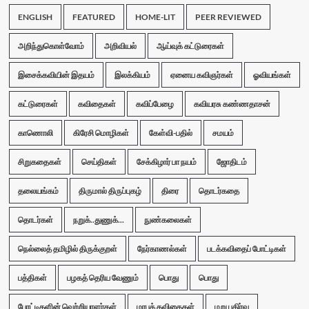
ENGLISH
FEATURED
HOME-LIT
PEER REVIEWED
அறிந்துகொள்வோம்
அறிவியல்
ஆய்வுக் கட்டுரைகள்
இசைக்கவியின் இதயம்
இலக்கியம்
ஏனைய கவிஞர்கள்
ஓவியங்கள்
கட்டுரைகள்
கவிதைகள்
கவிப்பேழை
கவியரசு கண்ணதாசன்
காணொலி
கிரேசி மொழிகள்
கேள்வி-பதில்
சமயம்
சிறுகதைகள்
செய்திகள்
சேக்கிழார் பா நயம்
ஜோதிடம்
தலையங்கம்
திருமால் திருப்புகழ்
திரை
தொடர்கதை
தொடர்கள்
நறுக்..துணுக்...
நுண்கலைகள்
நெல்லைத் தமிழில் திருக்குறள்
நேர்காணல்கள்
படக்கவிதைப் போட்டிகள்
பத்திகள்
பழகத் தெரிய வேணும்
பொது
பொது
போட்டிகளின் வெற்றியாளர்கள்
மரபுக் கவிதைகள்
மறு பகிர்வு