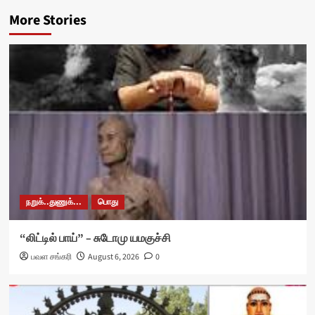
More Stories
நறுக்..துணுக்...
பொது
“லிட்டில் பாய்” – சுடோமு யமகுச்சி
பவள சங்கரி
August 6, 2026
0