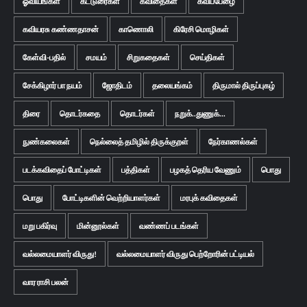
ஓவியங்கள்
கட்டுரைகள்
கவிதைகள்
கவிப்பேழை
கவியரசு கண்ணதாசன்
காணொலி
கிரேசி மொழிகள்
கேள்வி-பதில்
சமயம்
சிறுகதைகள்
செய்திகள்
சேக்கிழார் பா நயம்
ஜோதிடம்
தலையங்கம்
திருமால் திருப்புகழ்
திரை
தொடர்கதை
தொடர்கள்
நறுக்..துணுக்...
நுண்கலைகள்
நெல்லைத் தமிழில் திருக்குறள்
நேர்காணல்கள்
படக்கவிதைப் போட்டிகள்
பத்திகள்
பழகத் தெரிய வேணும்
பொது
பொது
போட்டிகளின் வெற்றியாளர்கள்
மரபுக் கவிதைகள்
மறு பகிர்வு
மின்னூல்கள்
வண்ணப் படங்கள்
வல்லமையாளர் விருது!
வல்லமையாளர் விருது பெற்றோரின் பட்டியல்
வார ராசி பலன்