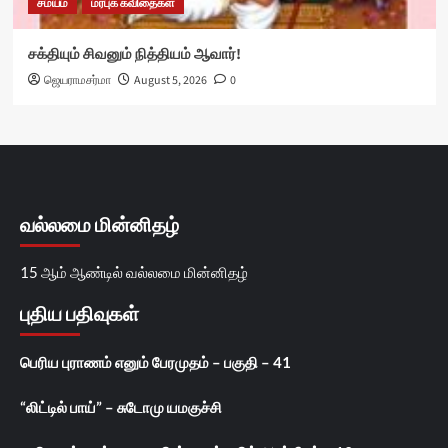
சமயம்
மரபுக் கவிதைகள்
சக்தியும் சிவனும் நித்தியம் ஆவார்!
ஜெயராமசர்மா
August 5, 2026
0
வல்லமை மின்னிதழ்
15 ஆம் ஆண்டில் வல்லமை மின்னிதழ்
புதிய பதிவுகள்
பெரிய புராணம் எனும் பேரமுதம் – பகுதி – 41
“லிட்டில் பாய்” – சுடோமு யமகுச்சி