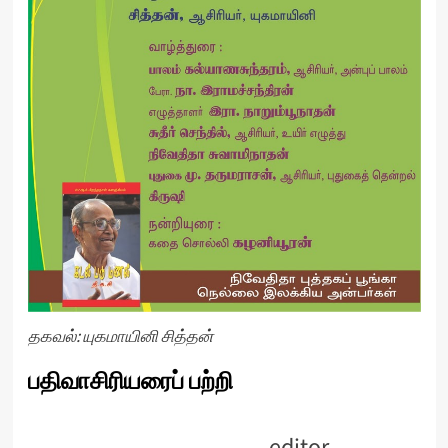
தகவல்: யுகமாயினி சித்தன்
பதிவாசிரியரைப் பற்றி
editor