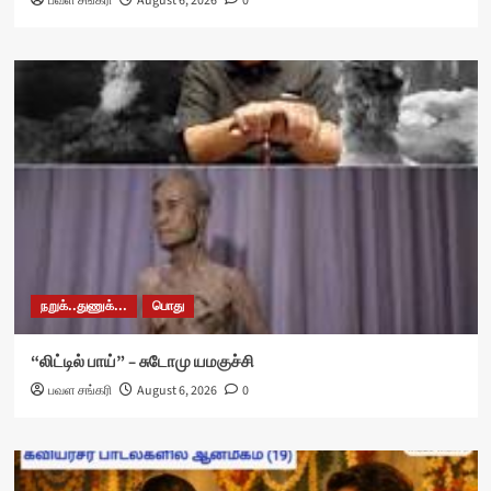
பவள சங்கரி
August 6, 2026
0
நறுக்..துணுக்...
பொது
“லிட்டில் பாய்” – சுடோமு யமகுச்சி
பவள சங்கரி
August 6, 2026
0