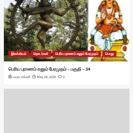
இலக்கியம்
தொடர்கள்
பெரிய புராணம் எனும் பேரமுதம்
பொது
பெரிய புராணம் எனும் பேரமுதம் – பகுதி – 34
பவள சங்கரி
May 28, 2026
0