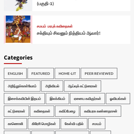
(பகுதி-1)
சமயம்
மரபுக் கவிதைகள்
சக்தியும் சிவனும் நித்தியம் ஆவார்!
Categories
ENGLISH
FEATURED
HOME-LIT
PEER REVIEWED
அறிந்துகொள்வோம்
அறிவியல்
ஆய்வுக் கட்டுரைகள்
இசைக்கவியின் இதயம்
இலக்கியம்
ஏனைய கவிஞர்கள்
ஓவியங்கள்
கட்டுரைகள்
கவிதைகள்
கவிப்பேழை
கவியரசு கண்ணதாசன்
காணொலி
கிரேசி மொழிகள்
கேள்வி-பதில்
சமயம்