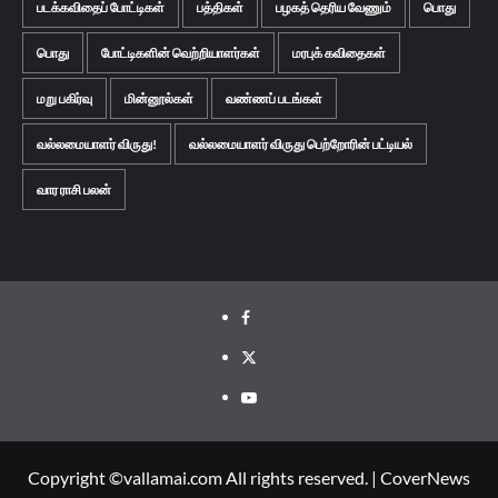
படக்கவிதைப் போட்டிகள்
பத்திகள்
பழகத் தெரிய வேணும்
பொது
பொது
போட்டிகளின் வெற்றியாளர்கள்
மரபுக் கவிதைகள்
மறு பகிர்வு
மின்னூல்கள்
வண்ணப் படங்கள்
வல்லமையாளர் விருது!
வல்லமையாளர் விருது பெற்றோரின் பட்டியல்
வார ராசி பலன்
Facebook
Twitter
Youtube
Copyright ©vallamai.com All rights reserved.
|
CoverNews