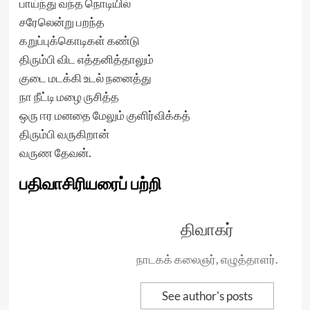
பாய்ந்து வந்த நொடியில்
சரேலென்று பறந்த
கறுப்புக்கொடிகள் கண்டு
திரும்பி விட எத்தனித்தாலும்
குடை மடக்கி உடல் நனைத்து
நா நீட்டி மழை ருசித்த
ஒரு ஈர மனதை மேலும் குளிர்விக்கத்
திரும்பி வருகிறான்
வருண தேவன்.
பதிவாசிரியரைப் பற்றி
திவாகர்
நாடகக் கலைஞர், எழுத்தாளர்.
See author's posts