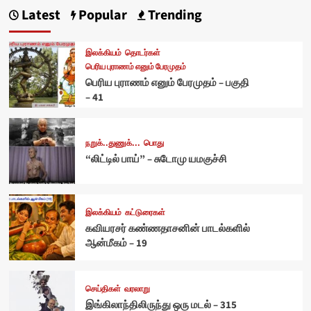
Latest
Popular
Trending
இலக்கியம்
தொடர்கள்
பெரிய புராணம் எனும் பேரமுதம்
பெரிய புராணம் எனும் பேரமுதம் – பகுதி
– 41
நறுக்..துணுக்...
பொது
“லிட்டில் பாய்” – சுடோமு யமகுச்சி
இலக்கியம்
கட்டுரைகள்
கவியரசர் கண்ணதாசனின் பாடல்களில்
ஆன்மீகம் – 19
செய்திகள்
வரலாறு
இங்கிலாந்திலிருந்து ஒரு மடல் – 315