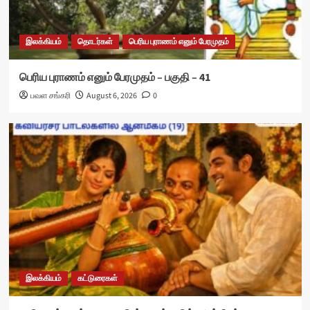
இலக்கியம்
தொடர்கள்
பெரிய புராணம் எனும் பேரமுதம்
பெரிய புராணம் எனும் பேரமுதம் – பகுதி – 41
பவள சங்கரி
August 6, 2026
0
இலக்கியம்
கட்டுரைகள்