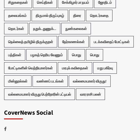
சிறுகதைகள்
செய்திகள்
சேக்கிழார் பா நயம்
ஜோதிடம்
தலையங்கம்
திருமால் திருப்புகழ்
திரை
தொடர்கதை
தொடர்கள்
நறுக்..துணுக்...
நுண்கலைகள்
நெல்லைத் தமிழில் திருக்குறள்
நேர்காணல்கள்
படக்கவிதைப் போட்டிகள்
பத்திகள்
பழகத் தெரிய வேணும்
பொது
பொது
போட்டிகளின் வெற்றியாளர்கள்
மரபுக் கவிதைகள்
மறு பகிர்வு
மின்னூல்கள்
வண்ணப் படங்கள்
வல்லமையாளர் விருது!
வல்லமையாளர் விருது பெற்றோரின் பட்டியல்
வார ராசி பலன்
CoverNews Social
Facebook