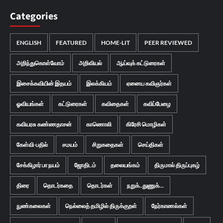
Categories
ENGLISH
FEATURED
HOME-LIT
PEER REVIEWED
அறிந்துகொள்வோம்
அறிவியல்
ஆய்வுக் கட்டுரைகள்
இசைக்கவியின் இதயம்
இலக்கியம்
ஏனைய கவிஞர்கள்
ஓவியங்கள்
கட்டுரைகள்
கவிதைகள்
கவிப்பேழை
கவியரசு கண்ணதாசன்
காணொலி
கிரேசி மொழிகள்
கேள்வி-பதில்
சமயம்
சிறுகதைகள்
செய்திகள்
சேக்கிழார் பா நயம்
ஜோதிடம்
தலையங்கம்
திருமால் திருப்புகழ்
திரை
தொடர்கதை
தொடர்கள்
நறுக்..துணுக்...
நுண்கலைகள்
நெல்லைத் தமிழில் திருக்குறள்
நேர்காணல்கள்