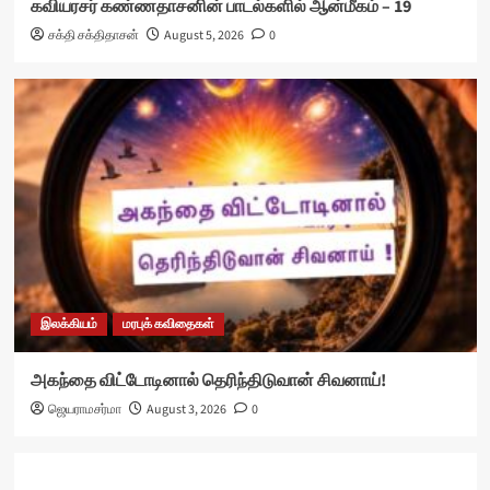
கவியரசர் கண்ணதாசனின் பாடல்களில் ஆன்மீகம் – 19
சக்தி சக்திதாசன்
August 5, 2026
0
இலக்கியம்
மரபுக் கவிதைகள்
அகந்தை விட்டோடினால் தெரிந்திடுவான் சிவனாய்!
ஜெயராமசர்மா
August 3, 2026
0