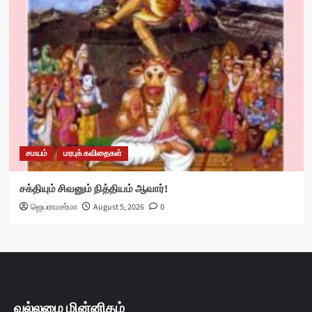
சமயம்
மரபுக் கவிதைகள்
சக்தியும் சிவனும் நித்தியம் ஆவார்!
ஜெயராமசர்மா
August 5, 2026
0
வல்லமை மின்னிதழ்