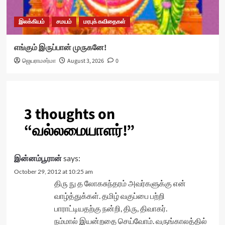
இலக்கியம்
சமயம்
மரபுக் கவிதைகள்
எங்கும் இருப்பான் முருகனே!
ஜெயராமசர்மா
August 3, 2026
0
3 thoughts on
“
வல்லமையாளர்!
”
இன்னம்பூரான்
says:
October 29, 2012 at 10:25 am
திரு நு த லோகசுந்தரம் அவர்களுக்கு என்
வாழ்த்துக்கள். தமிழ் வகுப்பை பற்றி
பாராட்டியதற்கு நன்றி, திரு, திவாகர்.
நம்மால் இயன்றதை செய்வோம். வருங்காலத்தில்