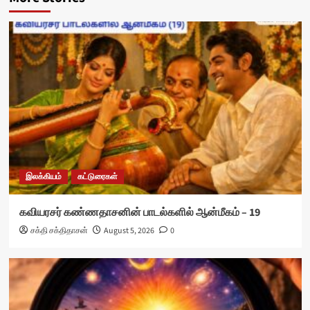
இலக்கியம்
கட்டுரைகள்
கவியரசர் கண்ணதாசனின் பாடல்களில் ஆன்மீகம் – 19
சக்தி சக்திதாசன்
August 5, 2026
0