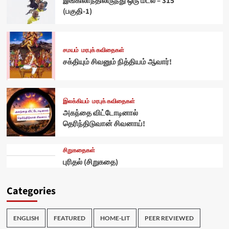
இங்கிலாந்திலிருந்து ஒரு மடல் – 315
(பகுதி-1)
சமயம்
மரபுக் கவிதைகள்
சக்தியும் சிவனும் நித்தியம் ஆவார்!
இலக்கியம்
மரபுக் கவிதைகள்
அகந்தை விட்டோடினால்
தெரிந்திடுவான் சிவனாய்!
சிறுகதைகள்
புரிதல் (சிறுகதை)
Categories
ENGLISH
FEATURED
HOME-LIT
PEER REVIEWED