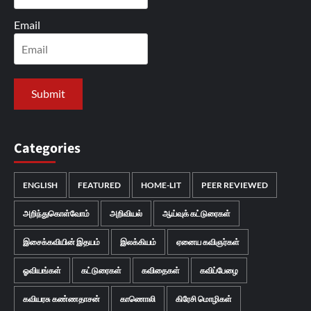
Email
Categories
ENGLISH
FEATURED
HOME-LIT
PEER REVIEWED
அறிந்துகொள்வோம்
அறிவியல்
ஆய்வுக் கட்டுரைகள்
இசைக்கவியின் இதயம்
இலக்கியம்
ஏனைய கவிஞர்கள்
ஓவியங்கள்
கட்டுரைகள்
கவிதைகள்
கவிப்பேழை
கவியரசு கண்ணதாசன்
காணொலி
கிரேசி மொழிகள்