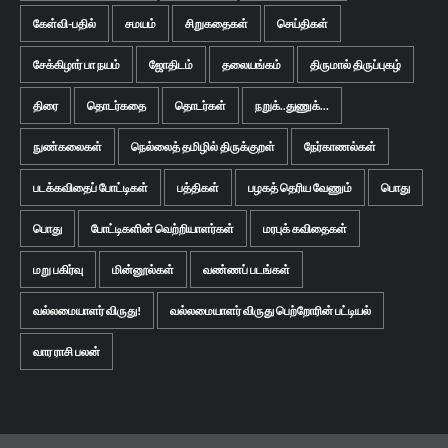
கேள்வி-பதில்
சமயம்
சிறுகதைகள்
செய்திகள்
சேக்கிழார் பா நயம்
ஜோதிடம்
தலையங்கம்
திருமால் திருப்புகழ்
திரை
தொடர்கதை
தொடர்கள்
நறுக்..துணுக்...
நுண்கலைகள்
நெல்லைத் தமிழில் திருக்குறள்
நேர்காணல்கள்
படக்கவிதைப் போட்டிகள்
பத்திகள்
பழகத் தெரிய வேணும்
பொது
பொது
போட்டிகளின் வெற்றியாளர்கள்
மரபுக் கவிதைகள்
மறு பகிர்வு
மின்னூல்கள்
வண்ணப் படங்கள்
வல்லமையாளர் விருது!
வல்லமையாளர் விருது பெற்றோரின் பட்டியல்
வார ராசி பலன்