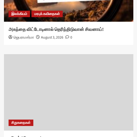
இலக்கியம்
மரபுக் கவிதைகள்
அகந்தை விட்டோடினால் தெரிந்திடுவான் சிவனாய்!
ஜெயராமசர்மா
August 3, 2026
0
சிறுகதைகள்