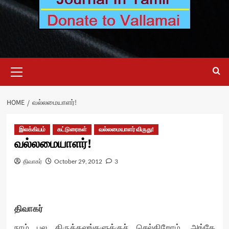
Primary
Menu
HOME
வல்லமையாளர்!
இலக்கியம்
கட்டுரைகள்
வல்லமையாளர் விருது!
வல்லமையாளர்!
திவாகர்
October 29, 2012
3
திவாகர்
நாம் பல திருத்தலங்களுக்குச் செல்கிறோம். அங்கே