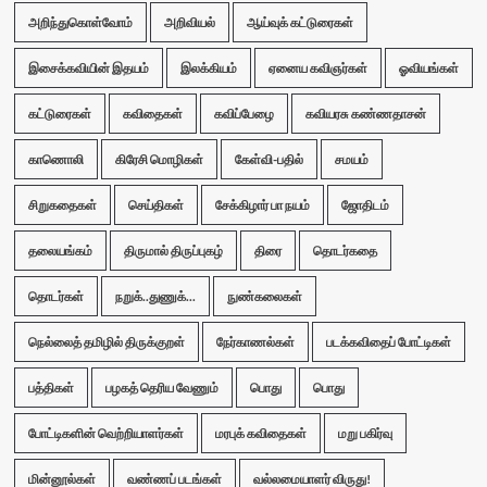
அறிந்துகொள்வோம்
அறிவியல்
ஆய்வுக் கட்டுரைகள்
இசைக்கவியின் இதயம்
இலக்கியம்
ஏனைய கவிஞர்கள்
ஓவியங்கள்
கட்டுரைகள்
கவிதைகள்
கவிப்பேழை
கவியரசு கண்ணதாசன்
காணொலி
கிரேசி மொழிகள்
கேள்வி-பதில்
சமயம்
சிறுகதைகள்
செய்திகள்
சேக்கிழார் பா நயம்
ஜோதிடம்
தலையங்கம்
திருமால் திருப்புகழ்
திரை
தொடர்கதை
தொடர்கள்
நறுக்..துணுக்...
நுண்கலைகள்
நெல்லைத் தமிழில் திருக்குறள்
நேர்காணல்கள்
படக்கவிதைப் போட்டிகள்
பத்திகள்
பழகத் தெரிய வேணும்
பொது
பொது
போட்டிகளின் வெற்றியாளர்கள்
மரபுக் கவிதைகள்
மறு பகிர்வு
மின்னூல்கள்
வண்ணப் படங்கள்
வல்லமையாளர் விருது!