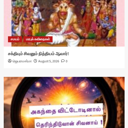
சமயம்
மரபுக் கவிதைகள்
சக்தியும் சிவனும் நித்தியம் ஆவார்!
ஜெயராமசர்மா
August 5, 2026
0