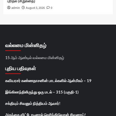
புரிதல் (சிறுகதை)
admin
August 3, 2026
0
வல்லமை மின்னிதழ்
15 ஆம் ஆண்டில் வல்லமை மின்னிதழ்
புதிய பதிவுகள்
கவியரசர் கண்ணதாசனின் பாடல்களில் ஆன்மீகம் – 19
இங்கிலாந்திலிருந்து ஒரு மடல் – 315 (பகுதி-1)
சக்தியும் சிவனும் நித்தியம் ஆவார்!
அகந்தை விட்டோடினால் தெரிந்திடுவான் சிவனாய்!