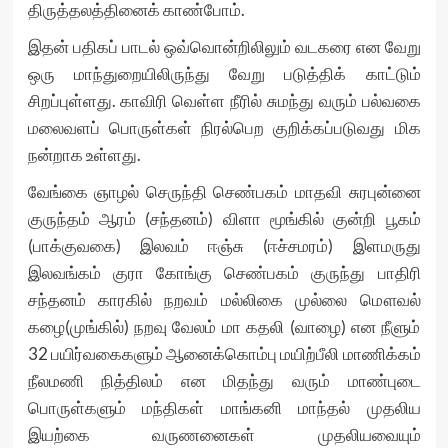
திருத்தலத்தினைக் காண்போம்.
இதன் பதிகப் பாடல் ஒவ்வொன்றிலிலும் வடகரை என வேறு
ஒரு மாந்துறையிலிருந்து வேறு படுத்திக் காட்டும்
சிறப்புள்ளது. காவிரி வெள்ள நீரில் சுமந்து வரும் பல்வகை
மலைவளப் பொருள்கள் நிரல்பெற குறிக்கப்படுவது மிக
நன்றாக உள்ளது.
வேங்கை ஞாழல் செருந்தி செண்பகம் மாதவி சுரபுன்னை
குருந்தம் ஆரம் (சந்தனம்) விளா மூங்கில் குன்றி பூகம்
(பாக்குவகை) இலவம் ஈஞ்சு (ஈச்சமரம்) இளமருது
இலவங்கம் குரா கோங்கு செண்பகம் குருந்து பாதிரி
சந்தனம் காரகில் நறவம் மல்லிகை முல்லை மௌவல்
கழை(முங்கில்) நறவு வேலம் மா கதலி (வாழை) என நீளும்
32 பயிர்வகைகளும் ஆனைக்கொம்பு மயிற்பீலி மாணிக்கம்
நீலமணி நித்திலம் என மிதந்து வரும் மாண்புடை
பொருள்களும் மந்திகள் மாங்கனி மாந்தல் முதலிய
இயற்கை வருணனைகள் முதலியவையும்