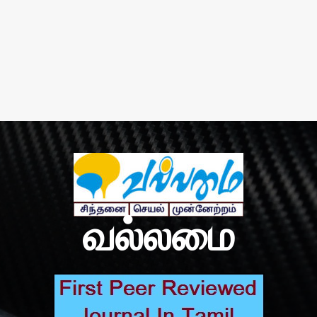
வல்லமை