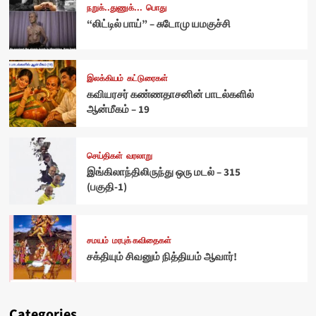
நறுக்..துணுக்...
பொது
“லிட்டில் பாய்” – சுடோமு யமகுச்சி
இலக்கியம்
கட்டுரைகள்
கவியரசர் கண்ணதாசனின் பாடல்களில்
ஆன்மீகம் – 19
செய்திகள்
வரலாறு
இங்கிலாந்திலிருந்து ஒரு மடல் – 315
(பகுதி-1)
சமயம்
மரபுக் கவிதைகள்
சக்தியும் சிவனும் நித்தியம் ஆவார்!
Categories