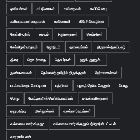
ஓவியங்கள்
கட்டுரைகள்
கவிதைகள்
கவிப்பேழை
கவியரசு கண்ணதாசன்
காணொலி
கிரேசி மொழிகள்
கேள்வி-பதில்
சமயம்
சிறுகதைகள்
செய்திகள்
சேக்கிழார் பா நயம்
ஜோதிடம்
தலையங்கம்
திருமால் திருப்புகழ்
திரை
தொடர்கதை
தொடர்கள்
நறுக்..துணுக்...
நுண்கலைகள்
நெல்லைத் தமிழில் திருக்குறள்
நேர்காணல்கள்
படக்கவிதைப் போட்டிகள்
பத்திகள்
பழகத் தெரிய வேணும்
பொது
பொது
போட்டிகளின் வெற்றியாளர்கள்
மரபுக் கவிதைகள்
மறு பகிர்வு
மின்னூல்கள்
வண்ணப் படங்கள்
வல்லமையாளர் விருது!
வல்லமையாளர் விருது பெற்றோரின் பட்டியல்
வார ராசி பலன்