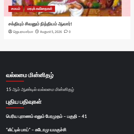
சமயம்
மரபுக் கவிதைகள்
சக்தியும் சிவனும் நித்தியம் ஆவார்!
ஜெயராமசர்மா
August 5, 2026
0
வல்லமை மின்னிதழ்
15 ஆம் ஆண்டில் வல்லமை மின்னிதழ்
புதிய பதிவுகள்
பெரிய புராணம் எனும் பேரமுதம் – பகுதி – 41
“லிட்டில் பாய்” – சுடோமு யமகுச்சி