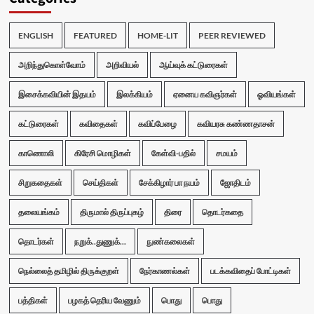
ENGLISH
FEATURED
HOME-LIT
PEER REVIEWED
அறிந்துகொள்வோம்
அறிவியல்
ஆய்வுக் கட்டுரைகள்
இசைக்கவியின் இதயம்
இலக்கியம்
ஏனைய கவிஞர்கள்
ஓவியங்கள்
கட்டுரைகள்
கவிதைகள்
கவிப்பேழை
கவியரசு கண்ணதாசன்
காணொலி
கிரேசி மொழிகள்
கேள்வி-பதில்
சமயம்
சிறுகதைகள்
செய்திகள்
சேக்கிழார் பா நயம்
ஜோதிடம்
தலையங்கம்
திருமால் திருப்புகழ்
திரை
தொடர்கதை
தொடர்கள்
நறுக்..துணுக்...
நுண்கலைகள்
நெல்லைத் தமிழில் திருக்குறள்
நேர்காணல்கள்
படக்கவிதைப் போட்டிகள்
பத்திகள்
பழகத் தெரிய வேணும்
பொது
பொது