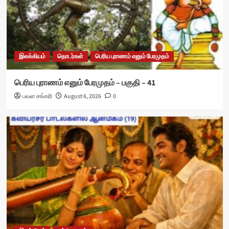
இலக்கியம்
தொடர்கள்
பெரிய புராணம் எனும் பேரமுதம்
பெரிய புராணம் எனும் பேரமுதம் – பகுதி – 41
பவள சங்கரி
August 6, 2026
0