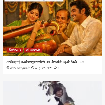
இலக்கியம்
கட்டுரைகள்
கவியரசர் கண்ணதாசனின் பாடல்களில் ஆன்மீகம் – 19
சக்தி சக்திதாசன்
August 5, 2026
0