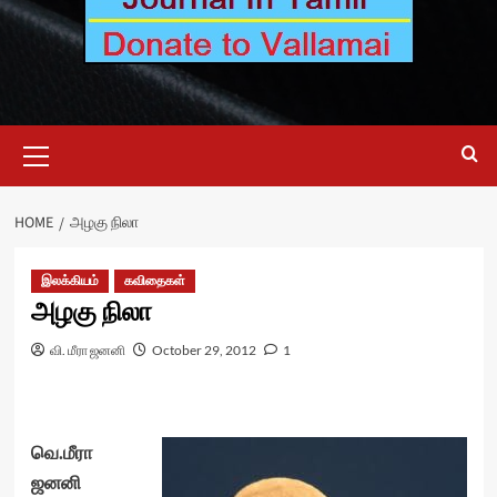
Primary
Menu
HOME
அழகு நிலா
இலக்கியம்
கவிதைகள்
அழகு நிலா
வி. மீரா ஜனனி
October 29, 2012
1
வெ.மீரா
ஜனனி