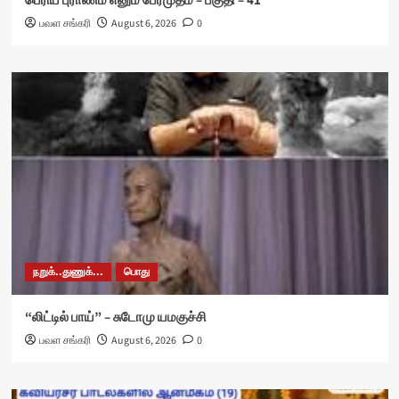
பெரிய புராணம் எனும் பேரமுதம் – பகுதி – 41
பவள சங்கரி
August 6, 2026
0
நறுக்..துணுக்...
பொது
“லிட்டில் பாய்” – சுடோமு யமகுச்சி
பவள சங்கரி
August 6, 2026
0