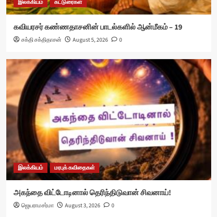
இலக்கியம்
கட்டுரைகள்
கவியரசர் கண்ணதாசனின் பாடல்களில் ஆன்மீகம் – 19
சக்தி சக்திதாசன்
August 5, 2026
0
இலக்கியம்
மரபுக் கவிதைகள்
அகந்தை விட்டோடினால் தெரிந்திடுவான் சிவனாய்!
ஜெயராமசர்மா
August 3, 2026
0