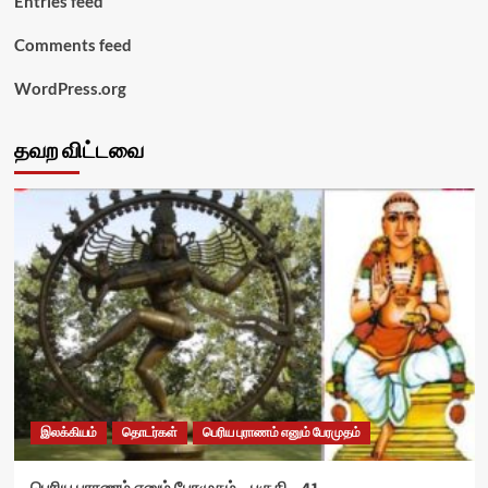
Entries feed
Comments feed
WordPress.org
தவற விட்டவை
இலக்கியம்
தொடர்கள்
பெரிய புராணம் எனும் பேரமுதம்