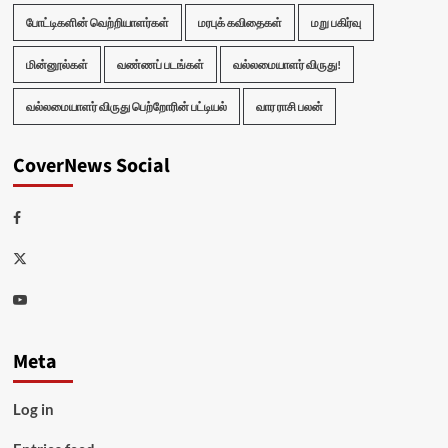
போட்டிகளின் வெற்றியாளர்கள்
மரபுக் கவிதைகள்
மறு பகிர்வு
மின்னூல்கள்
வண்ணப் படங்கள்
வல்லமையாளர் விருது!
வல்லமையாளர் விருது பெற்றோரின் பட்டியல்
வார ராசி பலன்
CoverNews Social
Facebook
Twitter
Youtube
Meta
Log in