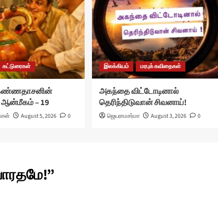
கட்டுரைகள்
இலக்கியம்
மரபுக் கவிதைகள்
 கண்ணதாசனின்
அகந்தை விட்டோடினால்
 ஆன்மீகம் – 19
தெரிந்திடுவான் சிவனாய்!
ாசன்
August 5, 2026
0
ஜெயராமசர்மா
August 3, 2026
0
பாரதமே!
”