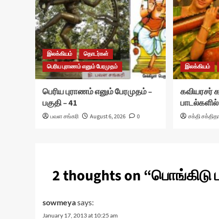
இலக்கியம்
தொடர்கள்
பெரிய புராணம் எனும் பேரமுதம்
இலக்கியம்
பெரிய புராணம் எனும் பேரமுதம் –
கவியரசர்
பகுதி – 41
பாடல்களில்
பவள சங்கரி
August 6, 2026
0
சக்தி சக்தித
2 thoughts on “
பொங்கிடு 
sowmeya
says:
January 17, 2013 at 10:25 am