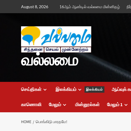
Skip
August 8, 2026
16ஆம் ஆண்டில் வல்லமை மின்னிதழ்
நி
to
content
வல்லமை
செய்திகள்
இலக்கியம்
ஆய்வுக் க
இலக்கியம்
காணொலி
மேலும்
மின்னூல்கள்
மேலும் 1
HOME
பொங்கிடு பாரதமே!