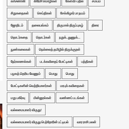
காணொலி
கிரேசி மொழிகள்
கேள்வி-பதில்
சமயம்
சிறுகதைகள்
செய்திகள்
சேக்கிழார் பா நயம்
ஜோதிடம்
தலையங்கம்
திருமால் திருப்புகழ்
திரை
தொடர்கதை
தொடர்கள்
நறுக்..துணுக்...
நுண்கலைகள்
நெல்லைத் தமிழில் திருக்குறள்
நேர்காணல்கள்
படக்கவிதைப் போட்டிகள்
பத்திகள்
பழகத் தெரிய வேணும்
பொது
பொது
போட்டிகளின் வெற்றியாளர்கள்
மரபுக் கவிதைகள்
மறு பகிர்வு
மின்னூல்கள்
வண்ணப் படங்கள்
வல்லமையாளர் விருது!
வல்லமையாளர் விருது பெற்றோரின் பட்டியல்
வார ராசி பலன்