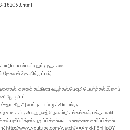
48-182053.html
ப்பொறிப் பயன்பாட்டிலும் முதுகலை
ர் ((தகவல் தொழில்நுட்பம்)
கவி புனைதல், கதைக் கட்டுரை வடித்தல்,மொழி பெயர்த்தல்,இறைப்
ணி,ஜோதிடம்,
் / உதய கீத அமைப்புகளில் முக்கிய பங்கு
தமிழ் சபைகள் , பொதுநலத் தொண்டு சங்கங்கள், பக்தி பணி
ல்,பதிப்பித்தல், புதுப்பித்தல்,நட்பு உலகத்தை களிப்பித்தல்
ot.in/, http://www.youtube.com/watch?v=XmxkF8nHpDY