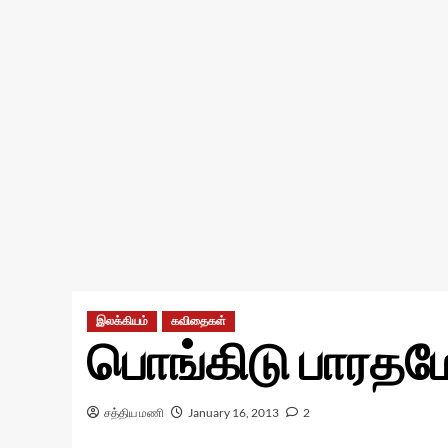
இலக்கியம்
கவிதைகள்
பொங்கிடு பாரதம
சத்திய மணி
January 16, 2013
2