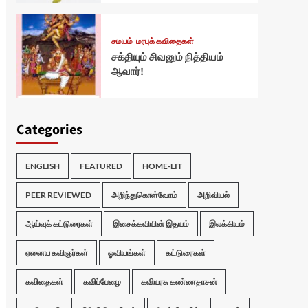
சமயம்
மரபுக் கவிதைகள்
சக்தியும் சிவனும் நித்தியம்
ஆவார்!
Categories
ENGLISH
FEATURED
HOME-LIT
PEER REVIEWED
அறிந்துகொள்வோம்
அறிவியல்
ஆய்வுக் கட்டுரைகள்
இசைக்கவியின் இதயம்
இலக்கியம்
ஏனைய கவிஞர்கள்
ஓவியங்கள்
கட்டுரைகள்
கவிதைகள்
கவிப்பேழை
கவியரசு கண்ணதாசன்