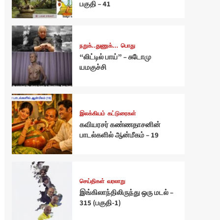
பகுதி – 41
நறுக்..துணுக்...
பொது
“லிட்டில் பாய்” – சுடோமு
யமகுச்சி
இலக்கியம்
கட்டுரைகள்
கவியரசர் கண்ணதாசனின்
பாடல்களில் ஆன்மீகம் – 19
செய்திகள்
வரலாறு
இங்கிலாந்திலிருந்து ஒரு மடல் –
315 (பகுதி-1)