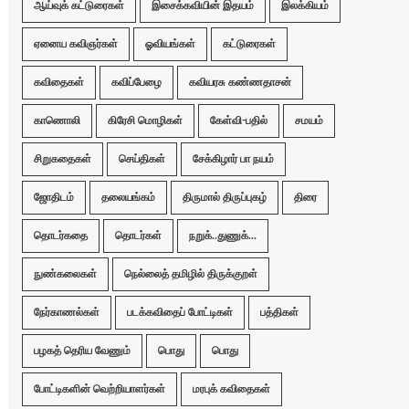
ஆய்வுக் கட்டுரைகள்
இசைக்கவியின் இதயம்
இலக்கியம்
ஏனைய கவிஞர்கள்
ஓவியங்கள்
கட்டுரைகள்
கவிதைகள்
கவிப்பேழை
கவியரசு கண்ணதாசன்
காணொலி
கிரேசி மொழிகள்
கேள்வி-பதில்
சமயம்
சிறுகதைகள்
செய்திகள்
சேக்கிழார் பா நயம்
ஜோதிடம்
தலையங்கம்
திருமால் திருப்புகழ்
திரை
தொடர்கதை
தொடர்கள்
நறுக்..துணுக்...
நுண்கலைகள்
நெல்லைத் தமிழில் திருக்குறள்
நேர்காணல்கள்
படக்கவிதைப் போட்டிகள்
பத்திகள்
பழகத் தெரிய வேணும்
பொது
பொது
போட்டிகளின் வெற்றியாளர்கள்
மரபுக் கவிதைகள்