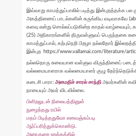
இவ்வாறு காமத்துப்பாலில் படித்து இன்புறத்தக்க பல 
அகத்திணைப் பாடல்களின் சுருங்கிய வடிவாகவே (abr
களவு என்று சொல்லப்படுகின்ற காதல் வாழ்வையும், க
(25) அதிகாரங்களில் திருவள்ளுவப் பெருந்தகை சுவைபட
காமத்துப்பால், கற்புநெறி பிறழா நல்லதோர் இல்லறத்தி
இன்புற
https://www.vallamai.com/literature/a
நல்லதொரு சுவையான வள்ளுவ விருந்தினைப் படை
வல்லமையாளராக வல்லமையாளர் குழு தேர்ந்தெடுக்க
கடைசி பாரா:
அமைதிச் சாரல் சாந்தி
அவர்களின் கவித
நாயையும் அவர் விடவில்லை.
பிளிறலுடன் நிலையத்தினுள்
நுழைந்தது ரயில்
மதம் பிடித்ததுவோ எனவஞ்சும்படி
ஆர்ப்பரித்துக்கொண்டு.
அரைகுறை உறக்கத்தில்