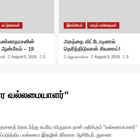
கட்டுரைகள்
இலக்கியம்
மரபுக் கவிதைகள்
 கண்ணதாசனின்
அகந்தை விட்டோடினால்
 ஆன்மீகம் – 19
தெரிந்திடுவான் சிவனாய்!
ாசன்
August 5, 2026
0
ஜெயராமசர்மா
August 3, 2026
0
ார வல்லமையாளர்
”
 அதனைத் தொடர்ந்து உயரிய விருதாக நான் மதிக்கும் “வல்லமையாளர்”
ைப்படுத்திய வல்லமை இதழின் நிர்வாக ஆசிரியர், துணை