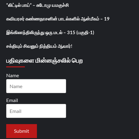
“லிட்டில் பாய்” – சுடோமு யமகுச்சி
கவியரசர் கண்ணதாசனின் பாடல்களில் ஆன்மீகம் – 19
இங்கிலாந்திலிருந்து ஒரு மடல் – 315 (பகுதி-1)
சக்தியும் சிவனும் நித்தியம் ஆவார்!
பதிவுகளை மின்னஞ்சலில் பெற
Name
Email