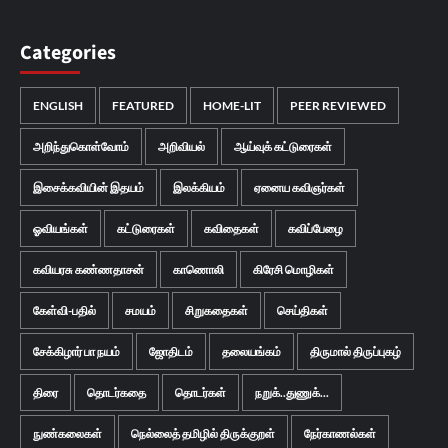
Categories
ENGLISH
FEATURED
HOME-LIT
PEER REVIEWED
அறிந்துகொள்வோம்
அறிவியல்
ஆய்வுக் கட்டுரைகள்
இசைக்கவியின் இதயம்
இலக்கியம்
ஏனைய கவிஞர்கள்
ஓவியங்கள்
கட்டுரைகள்
கவிதைகள்
கவிப்பேழை
கவியரசு கண்ணதாசன்
காணொலி
கிரேசி மொழிகள்
கேள்வி-பதில்
சமயம்
சிறுகதைகள்
செய்திகள்
சேக்கிழார் பா நயம்
ஜோதிடம்
தலையங்கம்
திருமால் திருப்புகழ்
திரை
தொடர்கதை
தொடர்கள்
நறுக்..துணுக்...
நுண்கலைகள்
நெல்லைத் தமிழில் திருக்குறள்
நேர்காணல்கள்