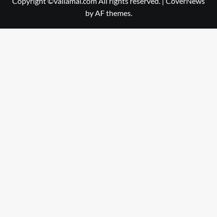
Copyright ©vallamai.com All rights reserved.
|
CoverNews
by AF themes.