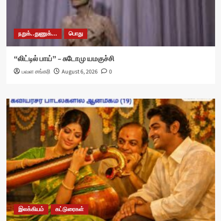
நறுக்..துணுக்...
பொது
“லிட்டில் பாய்” – சுடோமு யமகுச்சி
பவள சங்கரி
August 6, 2026
0
இலக்கியம்
கட்டுரைகள்