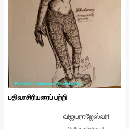
பதிவாசிரியரைப் பற்றி
விஜயராஜேஸ்வரி
Vallamai Editor 4