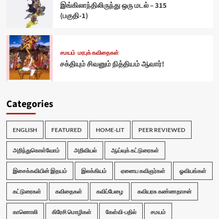
இங்கிலாந்திலிருந்து ஒரு மடல் – 315
(பகுதி-1)
சமயம்
மரபுக் கவிதைகள்
சக்தியும் சிவனும் நித்தியம் ஆவார்!
Categories
ENGLISH
FEATURED
HOME-LIT
PEER REVIEWED
அறிந்துகொள்வோம்
அறிவியல்
ஆய்வுக் கட்டுரைகள்
இசைக்கவியின் இதயம்
இலக்கியம்
ஏனைய கவிஞர்கள்
ஓவியங்கள்
கட்டுரைகள்
கவிதைகள்
கவிப்பேழை
கவியரசு கண்ணதாசன்
காணொலி
கிரேசி மொழிகள்
கேள்வி-பதில்
சமயம்