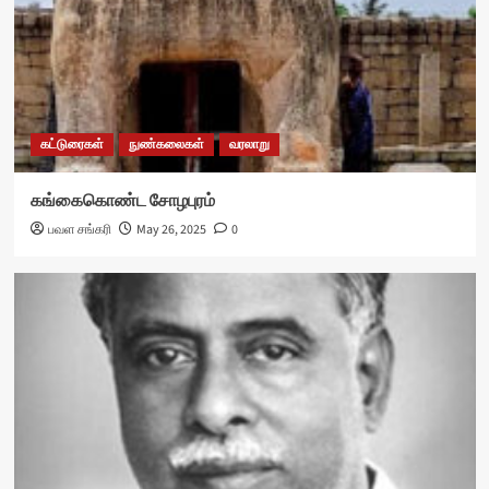
கட்டுரைகள்
நுண்கலைகள்
வரலாறு
கங்கைகொண்ட சோழபுரம்
பவள சங்கரி
May 26, 2025
0