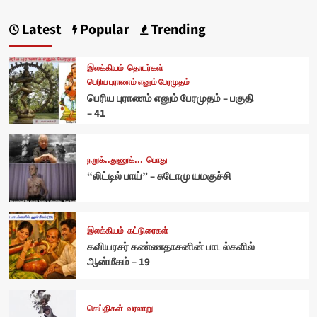
Latest
Popular
Trending
இலக்கியம்
தொடர்கள்
பெரிய புராணம் எனும் பேரமுதம்
பெரிய புராணம் எனும் பேரமுதம் – பகுதி
– 41
நறுக்..துணுக்...
பொது
“லிட்டில் பாய்” – சுடோமு யமகுச்சி
இலக்கியம்
கட்டுரைகள்
கவியரசர் கண்ணதாசனின் பாடல்களில்
ஆன்மீகம் – 19
செய்திகள்
வரலாறு