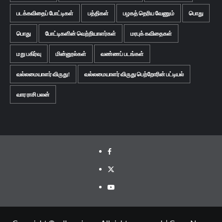
படக்கவிதைப் போட்டிகள்
பத்திகள்
பழகத் தெரிய வேணும்
பொது
பொது
போட்டிகளின் வெற்றியாளர்கள்
மரபுக் கவிதைகள்
மறு பகிர்வு
மின்னூல்கள்
வண்ணப் படங்கள்
வல்லமையாளர் விருது!
வல்லமையாளர் விருது பெற்றோரின் பட்டியல்
வார ராசி பலன்
Facebook
Twitter
Youtube