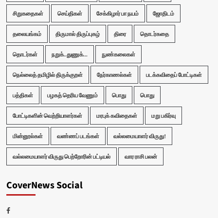
சிறுகதைகள்
செய்திகள்
சேக்கிழார் பா நயம்
ஜோதிடம்
தலையங்கம்
திருமால் திருப்புகழ்
திரை
தொடர்கதை
தொடர்கள்
நறுக்..துணுக்...
நுண்கலைகள்
நெல்லைத் தமிழில் திருக்குறள்
நேர்காணல்கள்
படக்கவிதைப் போட்டிகள்
பத்திகள்
பழகத் தெரிய வேணும்
பொது
பொது
போட்டிகளின் வெற்றியாளர்கள்
மரபுக் கவிதைகள்
மறு பகிர்வு
மின்னூல்கள்
வண்ணப் படங்கள்
வல்லமையாளர் விருது!
வல்லமையாளர் விருது பெற்றோரின் பட்டியல்
வார ராசி பலன்
CoverNews Social
Facebook