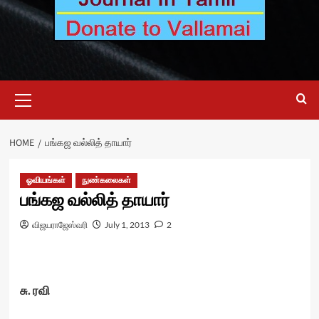
Primary
Menu
HOME
பங்கஜ வல்லித் தாயார்
ஓவியங்கள்
நுண்கலைகள்
பங்கஜ வல்லித் தாயார்
விஜயராஜேஸ்வரி
July 1, 2013
2
சு. ரவி