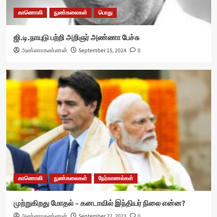
காணொலி
நுண்கலைகள்
பொது
ஜி.டி.நாயுடு பற்றி அறிஞர் அண்ணா பேச்சு
அண்ணாகண்ணன்
September 15, 2024
0
காணொலி
நுண்கலைகள்
நேர்காணல்கள்
முற்றுகிறது மோதல் – கனடாவில் இந்தியர் நிலை என்ன?
அண்ணாகண்ணன்
September 22, 2023
0