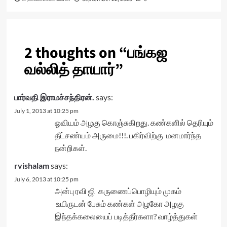
2 thoughts on “
பங்கஜ
வல்லித் தாயார்
”
பார்வதி இராமச்சந்திரன்.
says:
July 1, 2013 at 10:25 pm
ஓவியம் அழகு கொஞ்சுகிறது. கண்களில் தெரியும்
தீட்சண்யம் அருமை!!!. பகிர்விற்கு மனமார்ந்த
நன்றிகள்.
rvishalam
says:
July 6, 2013 at 10:25 pm
அன்பு ரவி ஜி கருணைப்பொழியும் முகம்
உயிருடன் பேசும் கண்கள் அழகோ அழகு
இந்தக்கலையைப் படித்தீர்களா? வாழ்த்துகள்