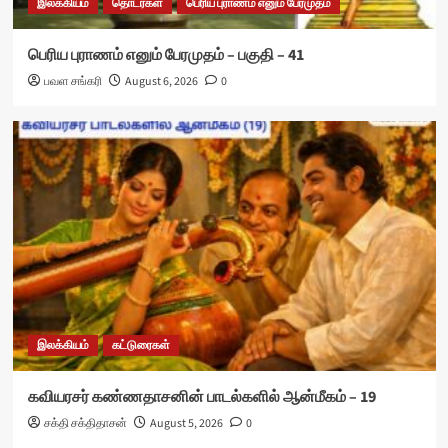
இலக்கியம்
தொடர்கள்
பெரிய புராணம் எனும் பேரமுதம்
பெரிய புராணம் எனும் பேரமுதம் – பகுதி – 41
பவள சங்கரி
August 6, 2026
0
இலக்கியம்
கட்டுரைகள்
கவியரசர் கண்ணதாசனின் பாடல்களில் ஆன்மீகம் – 19
சக்தி சக்திதாசன்
August 5, 2026
0