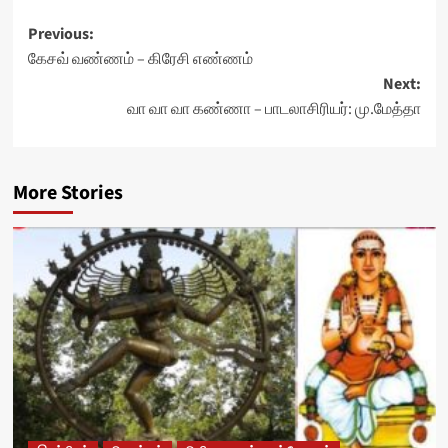
Post
Previous:
கேசவ் வண்ணம் – கிரேசி எண்ணம்
navigation
Next:
வா வா வா கண்ணா – பாடலாசிரியர்: மு.மேத்தா
More Stories