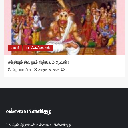
சமயம்
மரபுக் கவிதைகள்
சக்தியும் சிவனும் நித்தியம் ஆவார்!
ஜெயராமசர்மா
August 5, 2026
0
வல்லமை மின்னிதழ்
15 ஆம் ஆண்டில் வல்லமை மின்னிதழ்