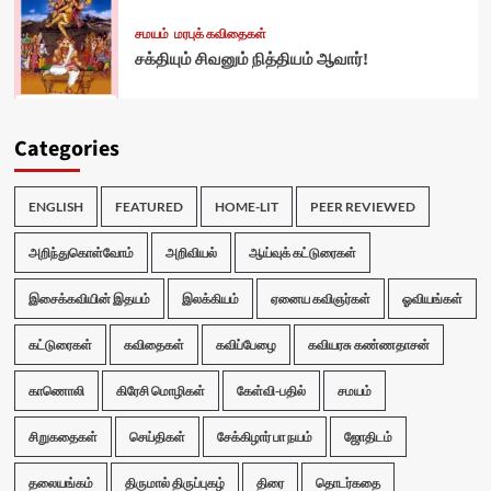
சமயம்
மரபுக் கவிதைகள்
சக்தியும் சிவனும் நித்தியம் ஆவார்!
Categories
ENGLISH
FEATURED
HOME-LIT
PEER REVIEWED
அறிந்துகொள்வோம்
அறிவியல்
ஆய்வுக் கட்டுரைகள்
இசைக்கவியின் இதயம்
இலக்கியம்
ஏனைய கவிஞர்கள்
ஓவியங்கள்
கட்டுரைகள்
கவிதைகள்
கவிப்பேழை
கவியரசு கண்ணதாசன்
காணொலி
கிரேசி மொழிகள்
கேள்வி-பதில்
சமயம்
சிறுகதைகள்
செய்திகள்
சேக்கிழார் பா நயம்
ஜோதிடம்
தலையங்கம்
திருமால் திருப்புகழ்
திரை
தொடர்கதை