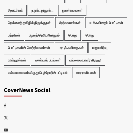
தொடர்கள்
நறுக்..துணுக்...
நுண்கலைகள்
நெல்லைத் தமிழில் திருக்குறள்
நேர்காணல்கள்
படக்கவிதைப் போட்டிகள்
பத்திகள்
பழகத் தெரிய வேணும்
பொது
பொது
போட்டிகளின் வெற்றியாளர்கள்
மரபுக் கவிதைகள்
மறு பகிர்வு
மின்னூல்கள்
வண்ணப் படங்கள்
வல்லமையாளர் விருது!
வல்லமையாளர் விருது பெற்றோரின் பட்டியல்
வார ராசி பலன்
CoverNews Social
Facebook
Twitter
Youtube