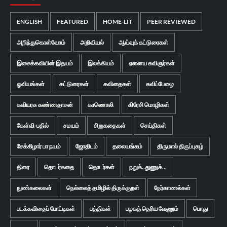
ENGLISH
FEATURED
HOME-LIT
PEER REVIEWED
அறிந்துகொள்வோம்
அறிவியல்
ஆய்வுக் கட்டுரைகள்
இசைக்கவியின் இதயம்
இலக்கியம்
ஏனைய கவிஞர்கள்
ஓவியங்கள்
கட்டுரைகள்
கவிதைகள்
கவிப்பேழை
கவியரசு கண்ணதாசன்
காணொலி
கிரேசி மொழிகள்
கேள்வி-பதில்
சமயம்
சிறுகதைகள்
செய்திகள்
சேக்கிழார் பா நயம்
ஜோதிடம்
தலையங்கம்
திருமால் திருப்புகழ்
திரை
தொடர்கதை
தொடர்கள்
நறுக்..துணுக்...
நுண்கலைகள்
நெல்லைத் தமிழில் திருக்குறள்
நேர்காணல்கள்
படக்கவிதைப் போட்டிகள்
பத்திகள்
பழகத் தெரிய வேணும்
பொது