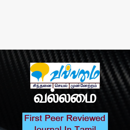
வல்லமை