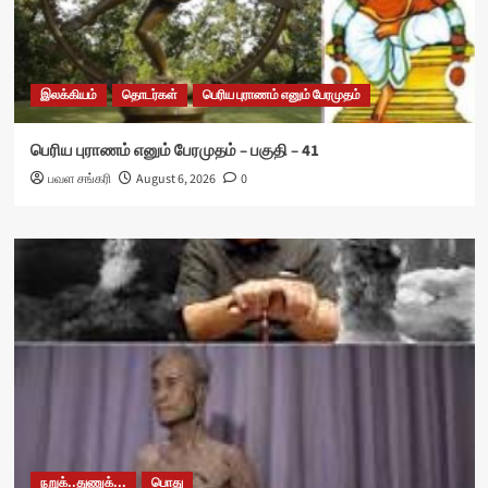
இலக்கியம்
தொடர்கள்
பெரிய புராணம் எனும் பேரமுதம்
பெரிய புராணம் எனும் பேரமுதம் – பகுதி – 41
பவள சங்கரி
August 6, 2026
0
நறுக்..துணுக்...
பொது