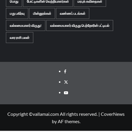
பொது
போட்டிகளின் வெற்றியாளர்கள்
மரபுக் கவிதைகள்
மறு பகிர்வு
மின்னூல்கள்
வண்ணப் படங்கள்
வல்லமையாளர் விருது!
வல்லமையாளர் விருது பெற்றோரின் பட்டியல்
வார ராசி பலன்
Facebook
Twitter
Youtube
Copyright ©vallamai.com All rights reserved.
|
CoverNews
by AF themes.