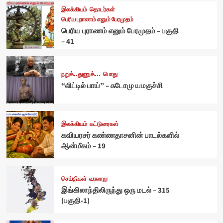
இலக்கியம்
தொடர்கள்
பெரிய புராணம் எனும் பேரமுதம்
பெரிய புராணம் எனும் பேரமுதம் – பகுதி
– 41
நறுக்..துணுக்...
பொது
“லிட்டில் பாய்” – சுடோமு யமகுச்சி
இலக்கியம்
கட்டுரைகள்
கவியரசர் கண்ணதாசனின் பாடல்களில்
ஆன்மீகம் – 19
செய்திகள்
வரலாறு
இங்கிலாந்திலிருந்து ஒரு மடல் – 315
(பகுதி-1)