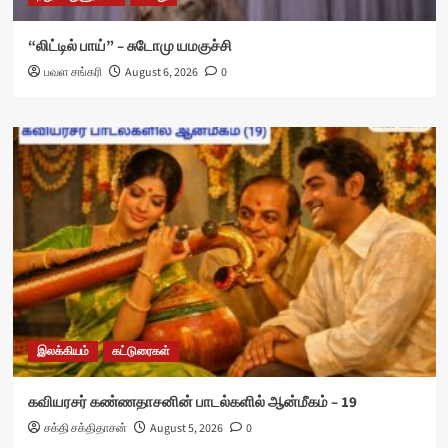
“லிட்டில் பாய்” – சுடோமு யமகுச்சி
பவள சங்கரி
August 6, 2026
0
இலக்கியம்
கட்டுரைகள்
கவியரசர் கண்ணதாசனின் பாடல்களில் ஆன்மீகம் – 19
சக்தி சக்திதாசன்
August 5, 2026
0