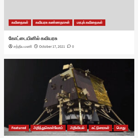
கவிதைகள்
கவியரசு கண்ணதாசன்
மரபுக் கவிதைகள்
கோட்டையினில் கவியரசு
சத்திய மணி
October 17, 2021
0
Featured
அறிந்துகொள்வோம்
அறிவியல்
கட்டுரைகள்
பொது