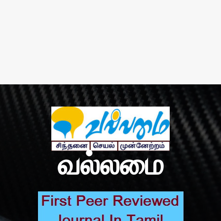
வல்லமை