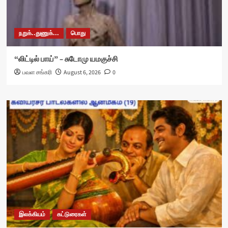
நறுக்..துணுக்...
பொது
“லிட்டில் பாய்” – சுடோமு யமகுச்சி
பவள சங்கரி
August 6, 2026
0
இலக்கியம்
கட்டுரைகள்