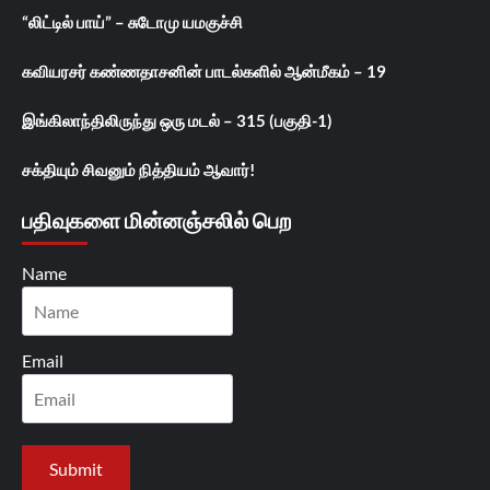
“லிட்டில் பாய்” – சுடோமு யமகுச்சி
கவியரசர் கண்ணதாசனின் பாடல்களில் ஆன்மீகம் – 19
இங்கிலாந்திலிருந்து ஒரு மடல் – 315 (பகுதி-1)
சக்தியும் சிவனும் நித்தியம் ஆவார்!
பதிவுகளை மின்னஞ்சலில் பெற
Name
Email