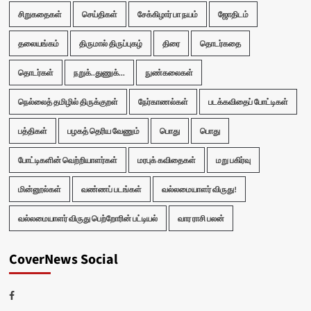
சிறுகதைகள்
செய்திகள்
சேக்கிழார் பா நயம்
ஜோதிடம்
தலையங்கம்
திருமால் திருப்புகழ்
திரை
தொடர்கதை
தொடர்கள்
நறுக்..துணுக்...
நுண்கலைகள்
நெல்லைத் தமிழில் திருக்குறள்
நேர்காணல்கள்
படக்கவிதைப் போட்டிகள்
பத்திகள்
பழகத் தெரிய வேணும்
பொது
பொது
போட்டிகளின் வெற்றியாளர்கள்
மரபுக் கவிதைகள்
மறு பகிர்வு
மின்னூல்கள்
வண்ணப் படங்கள்
வல்லமையாளர் விருது!
வல்லமையாளர் விருது பெற்றோரின் பட்டியல்
வார ராசி பலன்
CoverNews Social
Facebook