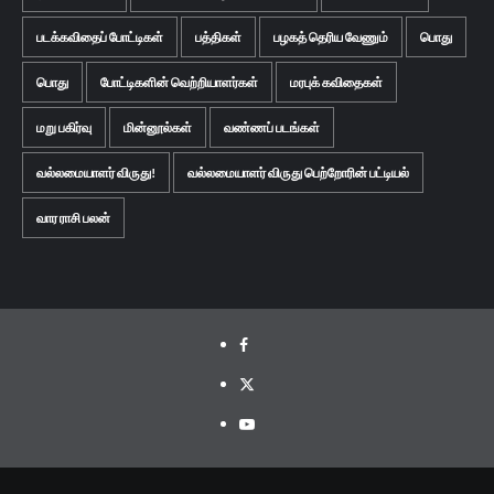
படக்கவிதைப் போட்டிகள்
பத்திகள்
பழகத் தெரிய வேணும்
பொது
பொது
போட்டிகளின் வெற்றியாளர்கள்
மரபுக் கவிதைகள்
மறு பகிர்வு
மின்னூல்கள்
வண்ணப் படங்கள்
வல்லமையாளர் விருது!
வல்லமையாளர் விருது பெற்றோரின் பட்டியல்
வார ராசி பலன்
Facebook
Twitter
Youtube