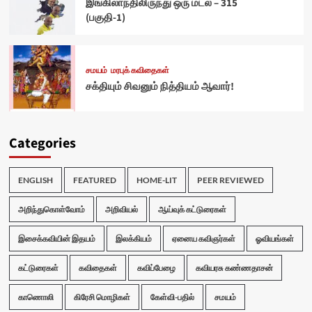
இங்கிலாந்திலிருந்து ஒரு மடல் – 315
(பகுதி-1)
சமயம்
மரபுக் கவிதைகள்
சக்தியும் சிவனும் நித்தியம் ஆவார்!
Categories
ENGLISH
FEATURED
HOME-LIT
PEER REVIEWED
அறிந்துகொள்வோம்
அறிவியல்
ஆய்வுக் கட்டுரைகள்
இசைக்கவியின் இதயம்
இலக்கியம்
ஏனைய கவிஞர்கள்
ஓவியங்கள்
கட்டுரைகள்
கவிதைகள்
கவிப்பேழை
கவியரசு கண்ணதாசன்
காணொலி
கிரேசி மொழிகள்
கேள்வி-பதில்
சமயம்