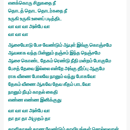
எனக்கொரு சிறுகதை நீ
தொடத் தொட தொடர்கதை நீ
உருகி உருகி உனைப் படித்திட
வா வா வா அன்பே வா
வா வா வா
ஆசையோடு பேச வேண்டும் ஆயுள் இங்கு கொஞ்சமே
ஆவலாக வந்த பின்னும் தஞ்சம் இந்த நெஞ்சமே
ஆசை கொண்ட தேகம் ரெண்டு நீதி மன்றம் போகுமே
பேசத் தேவை இல்லை என்றே அங்கு தீர்ப்பு ஆகுமே
ராக வீணை போலவே நானும் வந்து போகவோ
தேகம் வீணை ஆகவே தேவ கீதம் பாடவோ
நானும் நீயும் காதல் கைதி
எண்ண எண்ண இனிக்குது
வா வா வா அன்பே வா
தா தா தா அமுதம் தா
காளிதாசன் காண வேண்டும் காவியங்கள் சொல்லுவான்