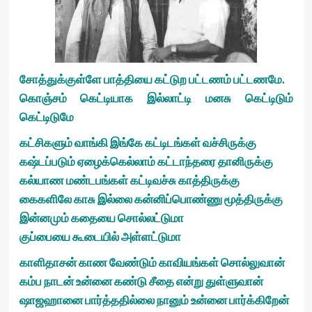
சோத்துக்குள்ளே பாத்தியை கட்டுற பட்டணம் பட்டணமே.
கொஞ்சம் கெட்டியாக இல்லாட்டி மனசு கெட்டிடும்
கெட்டிடுமே
கட்சிகளும் வாங்கி இங்கே கட்டிடங்கள் வச்சிருக்கு
கஷ்டப்படும் ஏழைக்கெல்லாம் கட்டாந்தரை தானிருக்கு
கல்யாண மண்டபங்கள் கட்டிவச்சு காத்திருக்கு
கைகளிலே காசு இல்லை கன்னிப்பொண்ணு மூத்திருக்கு
இன்னமும் கதையை சொல்லட்டுமா
குப்பையை கூடையில் அள்ளட்டுமா
காளிதாசன் காண வேண்டும் காவியங்கள் சொல்லுவான்
கம்ப நாடன் உன்னை கண்டு சீதை என்று துள்ளுவான்
ஷாஜஹானை பார்த்ததில்லை நானும் உன்னை பார்க்கிறேன்