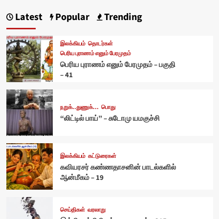
Latest
Popular
Trending
இலக்கியம்
தொடர்கள்
பெரிய புராணம் எனும் பேரமுதம்
பெரிய புராணம் எனும் பேரமுதம் – பகுதி
– 41
நறுக்..துணுக்...
பொது
“லிட்டில் பாய்” – சுடோமு யமகுச்சி
இலக்கியம்
கட்டுரைகள்
கவியரசர் கண்ணதாசனின் பாடல்களில்
ஆன்மீகம் – 19
செய்திகள்
வரலாறு