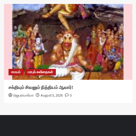
சமயம்
மரபுக் கவிதைகள்
சக்தியும் சிவனும் நித்தியம் ஆவார்!
ஜெயராமசர்மா
August 5, 2026
0