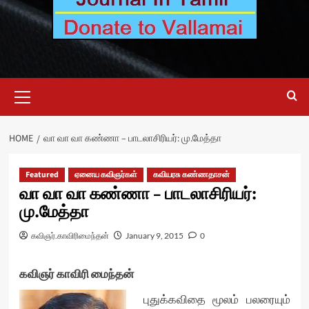
Primary
Menu
HOME
வா வா வா கண்ணா – பாடலாசிரியர்: மு.மேத்தா
Featured
ஏனைய கவிஞர்கள்
கவியரசு கண்ணதாசன்
வா வா வா கண்ணா – பாடலாசிரியர்:
மு.மேத்தா
கவிஞர்.காவிரிமைந்தன்
January 9, 2015
0
கவிஞர் காவிரி மைந்தன்
புதுக்கவிதை மூலம் பலரையும்