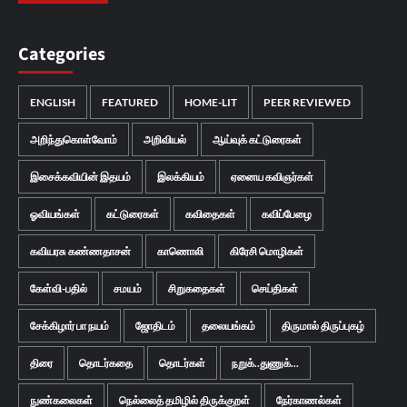
Categories
ENGLISH
FEATURED
HOME-LIT
PEER REVIEWED
அறிந்துகொள்வோம்
அறிவியல்
ஆய்வுக் கட்டுரைகள்
இசைக்கவியின் இதயம்
இலக்கியம்
ஏனைய கவிஞர்கள்
ஓவியங்கள்
கட்டுரைகள்
கவிதைகள்
கவிப்பேழை
கவியரசு கண்ணதாசன்
காணொலி
கிரேசி மொழிகள்
கேள்வி-பதில்
சமயம்
சிறுகதைகள்
செய்திகள்
சேக்கிழார் பா நயம்
ஜோதிடம்
தலையங்கம்
திருமால் திருப்புகழ்
திரை
தொடர்கதை
தொடர்கள்
நறுக்..துணுக்...
நுண்கலைகள்
நெல்லைத் தமிழில் திருக்குறள்
நேர்காணல்கள்