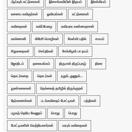
ஆய்வுக் கட்டுரைகள்
இசைக்கவியின் இதயம்
இலக்கியம்
ஏனைய கவிஞர்கள்
ஓவியங்கள்
கட்டுரைகள்
கவிதைகள்
கவிப்பேழை
கவியரசு கண்ணதாசன்
காணொலி
கிரேசி மொழிகள்
கேள்வி-பதில்
சமயம்
சிறுகதைகள்
செய்திகள்
சேக்கிழார் பா நயம்
ஜோதிடம்
தலையங்கம்
திருமால் திருப்புகழ்
திரை
தொடர்கதை
தொடர்கள்
நறுக்..துணுக்...
நுண்கலைகள்
நெல்லைத் தமிழில் திருக்குறள்
நேர்காணல்கள்
படக்கவிதைப் போட்டிகள்
பத்திகள்
பழகத் தெரிய வேணும்
பொது
பொது
போட்டிகளின் வெற்றியாளர்கள்
மரபுக் கவிதைகள்