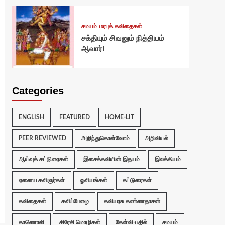
சமயம்
மரபுக் கவிதைகள்
சக்தியும் சிவனும் நித்தியம்
ஆவார்!
Categories
ENGLISH
FEATURED
HOME-LIT
PEER REVIEWED
அறிந்துகொள்வோம்
அறிவியல்
ஆய்வுக் கட்டுரைகள்
இசைக்கவியின் இதயம்
இலக்கியம்
ஏனைய கவிஞர்கள்
ஓவியங்கள்
கட்டுரைகள்
கவிதைகள்
கவிப்பேழை
கவியரசு கண்ணதாசன்
காணொலி
கிரேசி மொழிகள்
கேள்வி-பதில்
சமயம்