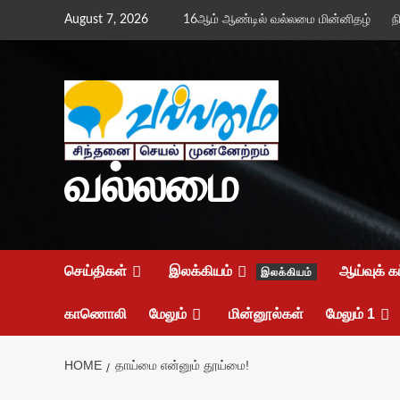
Skip
August 7, 2026
16ஆம் ஆண்டில் வல்லமை மின்னிதழ்
ந
to
content
வல்லமை
செய்திகள்
இலக்கியம்
ஆய்வுக் க
இலக்கியம்
காணொலி
மேலும்
மின்னூல்கள்
மேலும் 1
HOME
தாய்மை என்னும் தூய்மை!