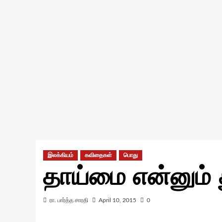
இலக்கியம்
கவிதைகள்
பொது
தாய்மை என்னும்
ரா. பார்த்த சாரதி
April 10, 2015
0