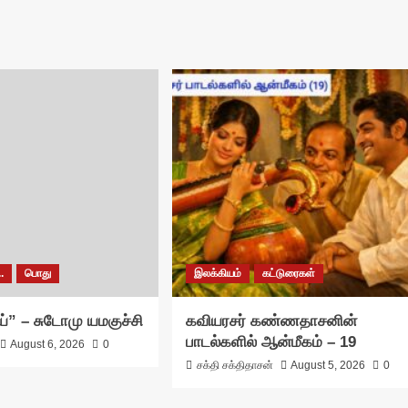
.
பொது
இலக்கியம்
கட்டுரைகள்
பாய்” – சுடோமு யமகுச்சி
கவியரசர் கண்ணதாசனின்
பாடல்களில் ஆன்மீகம் – 19
August 6, 2026
0
சக்தி சக்திதாசன்
August 5, 2026
0