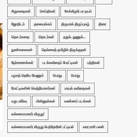
சிறுகதைகள்
செய்திகள்
சேக்கிழார் பா நயம்
ஜோதிடம்
தலையங்கம்
திருமால் திருப்புகழ்
திரை
தொடர்கதை
தொடர்கள்
நறுக்..துணுக்...
நுண்கலைகள்
நெல்லைத் தமிழில் திருக்குறள்
நேர்காணல்கள்
படக்கவிதைப் போட்டிகள்
பத்திகள்
பழகத் தெரிய வேணும்
பொது
பொது
போட்டிகளின் வெற்றியாளர்கள்
மரபுக் கவிதைகள்
மறு பகிர்வு
மின்னூல்கள்
வண்ணப் படங்கள்
வல்லமையாளர் விருது!
வல்லமையாளர் விருது பெற்றோரின் பட்டியல்
வார ராசி பலன்