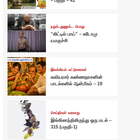
– பகுதி – 41
நறுக்..துணுக்...
பொது
“லிட்டில் பாய்” – சுடோமு
யமகுச்சி
இலக்கியம்
கட்டுரைகள்
கவியரசர் கண்ணதாசனின்
பாடல்களில் ஆன்மீகம் – 19
செய்திகள்
வரலாறு
இங்கிலாந்திலிருந்து ஒரு மடல் –
315 (பகுதி-1)