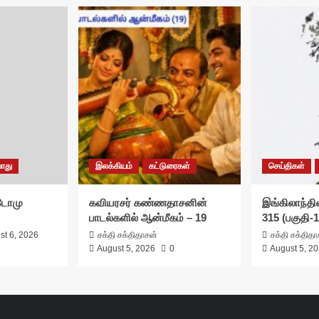
ொது
இலக்கியம்
கட்டுரைகள்
செய்திகள்
சுடோமு
கவியரசர் கண்ணதாசனின்
இங்கிலாந்தில
பாடல்களில் ஆன்மீகம் – 19
315 (பகுதி-1
st 6, 2026
சக்தி சக்திதாசன்
சக்தி சக்தித
August 5, 2026
0
August 5, 2