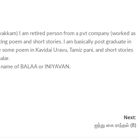
llivakkam) I am retired person from a pvt company (worked as
ng poem and short stories. I am basically post graduate in
 some poem in Kavidai Uravu, Tamiz pani, and short stories
alar.
pen name of BALAA or INIYAVAN.
Next:
ஐந்து கை ராந்தல் (8)