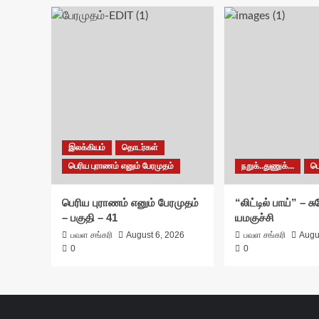
இலக்கியம்
தொடர்கள்
பெரிய புராணம் எனும் பேரமுதம்
நறுக்..துணுக்...
ப
பெரிய புராணம் எனும் பேரமுதம்
“லிட்டில் பாய்” – 
– பகுதி – 41
யமகுச்சி
பவள சங்கரி
August 6, 2026
பவள சங்கரி
Augu
0
0