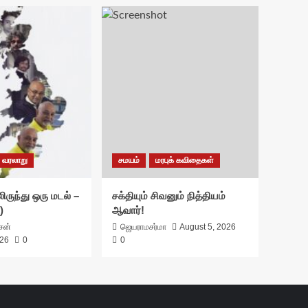
வரலாறு
சமயம்
மரபுக் கவிதைகள்
ிருந்து ஒரு மடல் –
சக்தியும் சிவனும் நித்தியம்
)
ஆவார்!
ாசன்
ஜெயராமசர்மா
August 5, 2026
026
0
0