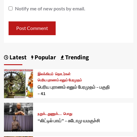
Notify me of new posts by email.
Latest
Popular
Trending
இலக்கியம்
தொடர்கள்
பெரிய புராணம் எனும் பேரமுதம்
பெரிய புராணம் எனும் பேரமுதம் – பகுதி
– 41
நறுக்..துணுக்...
பொது
“லிட்டில் பாய்” – சுடோமு யமகுச்சி