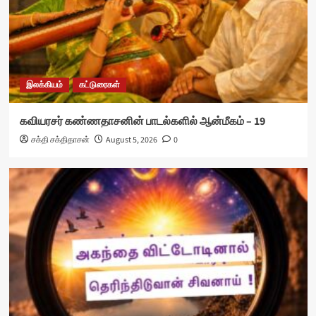
இலக்கியம்
கட்டுரைகள்
கவியரசர் கண்ணதாசனின் பாடல்களில் ஆன்மீகம் – 19
சக்தி சக்திதாசன்
August 5, 2026
0