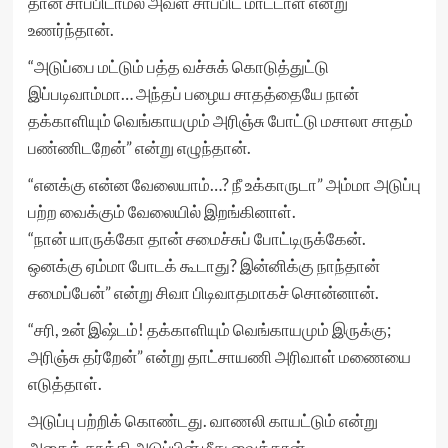
தான் சாப்பிடாமல் அவள் சாப்பிட மாட்டாள் என்று
உணர்ந்தான்.
“அடுப்பை மட்டும் பத்த வச்சுக் கொடுத்துட்டு
இப்படிவாம்மா… அந்தப் பழைய சாதத்தையே நான்
தக்காளியும் வெங்காயமும் அரிஞ்சு போட்டு மசாலா சாதம்
பண்ணிடறேன்” என்று எழுந்தான்.
“எனக்கு என்ன வேலையாம்…? நீ உக்காருடா” அம்மா அடுப்பு
பற்ற வைக்கும் வேலையில் இறங்கினாள்.
“நான் யாருக்கோ தான் சமைச்சுப் போட்டிருக்கேன்.
ஒனக்கு ஏம்மா போடக் கூடாது? இன்னிக்கு நாந்தான்
சமைப்பேன்” என்று சிவா பிடிவாதமாகச் சொன்னான்.
“சரி, உன் இஷ்டம்! தக்காளியும் வெங்காயமும் இருக்கு;
அரிஞ்சு தர்றேன்” என்று தாட்சாயணி அரிவாள் மணையை
எடுத்தாள்.
அடுப்பு பற்றிக் கொண்டது. வாணலி காயட்டும் என்று
அதைத் தூக்கி அடுப்பின் மீது வைத்தான்.