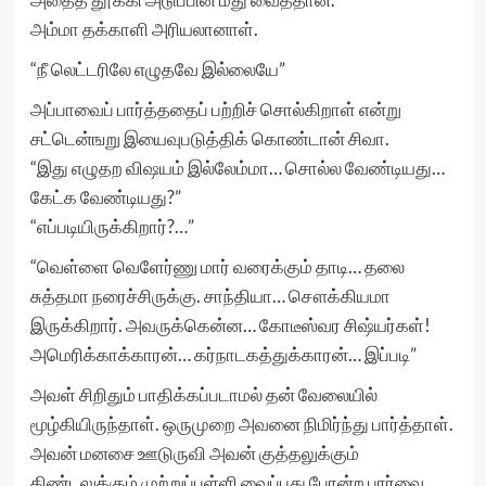
அம்மா தக்காளி அரியலானாள்.
“நீ லெட்டரிலே எழுதவே இல்லையே”
அப்பாவைப் பார்த்ததைப் பற்றிச் சொல்கிறாள் என்று
சட்டென்ஙறு இயைவுபடுத்திக் கொண்டான் சிவா.
“இது எழுதற விஷயம் இல்லேம்மா… சொல்ல வேண்டியது…
கேட்க வேண்டியது?”
“எப்படியிருக்கிறார்?…”
“வெள்ளை வெளேர்ணு மார் வரைக்கும் தாடி… தலை
சுத்தமா நரைச்சிருக்கு. சாந்தியா… சௌக்கியமா
இருக்கிறார். அவருக்கென்ன… கோடீஸ்வர சிஷ்யர்கள்!
அமெரிக்காக்காரன்… கர்நாடகத்துக்காரன்… இப்படி”
அவள் சிறிதும் பாதிக்கப்படாமல் தன் வேலையில்
மூழ்கியிருந்தாள். ஒருமுறை அவனை நிமிர்ந்து பார்த்தாள்.
அவன் மனசை ஊடுருவி அவன் குத்தலுக்கும்
கிண்டலுக்கும் முற்றுப்புள்ளி வைப்பது போன்ற பார்வை