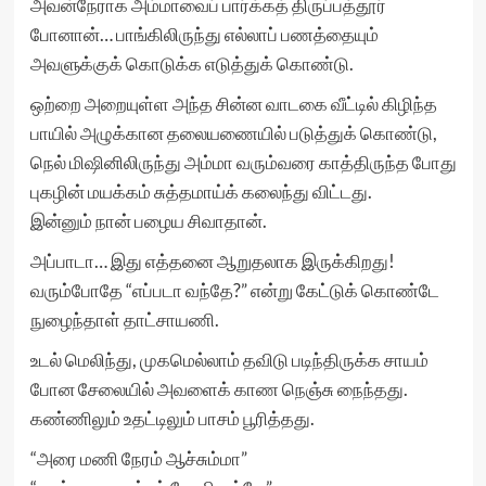
அவன்நேராக அம்மாவைப் பார்க்கத் திருப்பத்தூர்
போனான்… பாங்கிலிருந்து எல்லாப் பணத்தையும்
அவளுக்குக் கொடுக்க எடுத்துக் கொண்டு.
ஒற்றை அறையுள்ள அந்த சின்ன வாடகை வீட்டில் கிழிந்த
பாயில் அழுக்கான தலையணையில் படுத்துக் கொண்டு,
நெல் மிஷினிலிருந்து அம்மா வரும்வரை காத்திருந்த போது
புகழின் மயக்கம் சுத்தமாய்க் கலைந்து விட்டது.
இன்னும் நான் பழைய சிவாதான்.
அப்பாடா… இது எத்தனை ஆறுதலாக இருக்கிறது!
வரும்போதே “எப்படா வந்தே?” என்று கேட்டுக் கொண்டே
நுழைந்தாள் தாட்சாயணி.
உடல் மெலிந்து, முகமெல்லாம் தவிடு படிந்திருக்க சாயம்
போன சேலையில் அவளைக் காண நெஞ்சு நைந்தது.
கண்ணிலும் உதட்டிலும் பாசம் பூரித்தது.
“அரை மணி நேரம் ஆச்சும்மா”