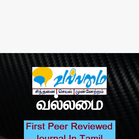
வல்லமை