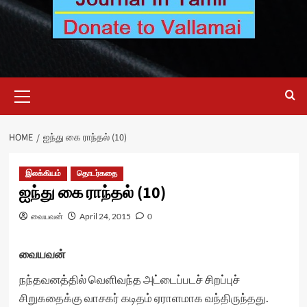
Primary
Menu
HOME
ஐந்து கை ராந்தல் (10)
இலக்கியம்
தொடர்கதை
ஐந்து கை ராந்தல் (10)
வையவன்
April 24, 2015
0
வையவன்
நந்தவனத்தில் வெளிவந்த அட்டைப்படச் சிறப்புச்
சிறுகதைக்கு வாசகர் கடிதம் ஏராளமாக வந்திருந்தது.