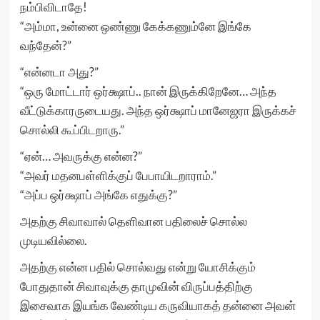
நம்பிவிடாதே!
“அம்மா, உன்னை ஒண்ணு கேக்கணும்னே இங்கே
வந்தேன்?”
“என்னடா அது?”
“ஒரு மோட்டார் ஒர்க்ஷாப்.. நான் இருக்கிறேனே… அந்த
வீட்டுக்காரருடையது. அந்த ஒர்க்ஷாப் மானேஜரா இருக்கச்
சொல்லி கூப்பிடறாரு.”
“ஏன்… அவருக்கு என்ன?”
“அவர் மதனபள்ளிக்குப் பேபாயிடறாராம்.”
“அப்ப ஒர்க்ஷாப் அங்கே எதுக்கு?”
அதற்கு சிவாவால் தெளிவான பதிலைச் சொல்ல
முடியவில்லை.
அதற்கு என்ன பதில் சொல்வது என்று யோசிக்கும்
போதுதான் சிவாவுக்கு தாமுவின் விருப்பத்திற்கு
இசைவாக இயங்க வேண்டிய கருவியாகத் தன்னை அவன்