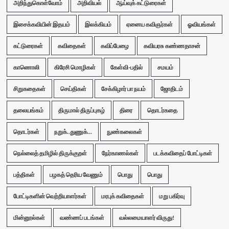
அறிந்துகொள்வோம்
அறிவியல்
ஆய்வுக் கட்டுரைகள்
இசைக்கவியின் இதயம்
இலக்கியம்
ஏனைய கவிஞர்கள்
ஓவியங்கள்
கட்டுரைகள்
கவிதைகள்
கவிப்பேழை
கவியரசு கண்ணதாசன்
காணொலி
கிரேசி மொழிகள்
கேள்வி-பதில்
சமயம்
சிறுகதைகள்
செய்திகள்
சேக்கிழார் பா நயம்
ஜோதிடம்
தலையங்கம்
திருமால் திருப்புகழ்
திரை
தொடர்கதை
தொடர்கள்
நறுக்..துணுக்...
நுண்கலைகள்
நெல்லைத் தமிழில் திருக்குறள்
நேர்காணல்கள்
படக்கவிதைப் போட்டிகள்
பத்திகள்
பழகத் தெரிய வேணும்
பொது
பொது
போட்டிகளின் வெற்றியாளர்கள்
மரபுக் கவிதைகள்
மறு பகிர்வு
மின்னூல்கள்
வண்ணப் படங்கள்
வல்லமையாளர் விருது!