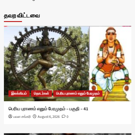
தவற விட்டவை
இலக்கியம்
தொடர்கள்
பெரிய புராணம் எனும் பேரமுதம்
பெரிய புராணம் எனும் பேரமுதம் – பகுதி – 41
பவள சங்கரி
August 6, 2026
0