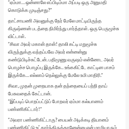
“ஏம்மா… ஒன்னாலே எப்பிடிம்மா அப்படி ஒரு அனுமதி
கொடுக்க முடிஞ்சது?”
தாட்சாயணி அவனுக்கு நேர் மேலே மாட்டியிருந்த
கிருஷ்ணன் படத்தை நிமிர்ந்து பார்த்தாள். ஒரு பெருமூச்சு
விட்டாள்.
“சிவா அவர் மகான் தான்! தாலி கட்டி மறுமூச்சு
விருந்துக்கு வந்தப்பவே அவர் என்னன்னு
கண்டுபிடிச்சுட்டேன். பதிமூணு வருஷம் என்னோட அவர்
பொழச்ச பொழப்பு இருக்கே.. உங்ககிட்டே காட்டின பாசம்
இருக்கே… எல்லாம் நெல்லுக்கு மேலே உமி மாதிரி.”
சிவா, முதன் முறையாக தன் தந்தையைப் பற்றி தாய்
பேசுவதைக் கேட்டான்.
“இப்படிப் பொறப்பட்டுப் போறவர் ஏம்மா கல்யாணம்
பண்ணிகிட்டார்!”
“அவரா பண்ணிகிட்டாரு? பையன் அடிக்கடி தியானம்
பண்ணிகிட்டு உட்கார்ந்திருக்கானேன்னு என் மாமியாரும்