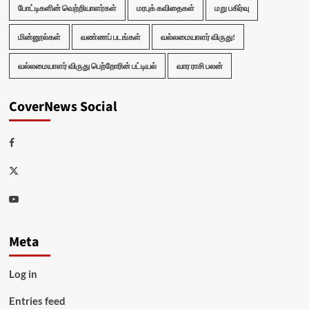
போட்டிகளின் வெற்றியாளர்கள்
மரபுக் கவிதைகள்
மறு பகிர்வு
மின்னூல்கள்
வண்ணப் படங்கள்
வல்லமையாளர் விருது!
வல்லமையாளர் விருது பெற்றோரின் பட்டியல்
வார ராசி பலன்
CoverNews Social
Facebook
Twitter
Youtube
Meta
Log in
Entries feed