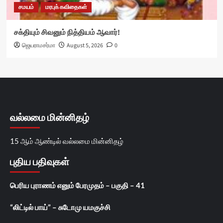
சமயம்
மரபுக் கவிதைகள்
சக்தியும் சிவனும் நித்தியம் ஆவார்!
ஜெயராமசர்மா
August 5, 2026
0
வல்லமை மின்னிதழ்
15 ஆம் ஆண்டில் வல்லமை மின்னிதழ்
புதிய பதிவுகள்
பெரிய புராணம் எனும் பேரமுதம் – பகுதி – 41
“லிட்டில் பாய்” – சுடோமு யமகுச்சி