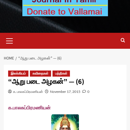
Primary
Menu
HOME
“ஆறு படை அழகன்” — (6)
இலக்கியம்
கவிதைகள்
பத்திகள்
“ஆறு படை அழகன்” — (6)
க. பாலசுப்பிரமணியன்
November 17, 2015
0
க.பாலசுப்பிரமணியன்