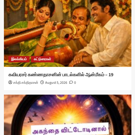
இலக்கியம்
கட்டுரைகள்
கவியரசர் கண்ணதாசனின் பாடல்களில் ஆன்மீகம் – 19
சக்தி சக்திதாசன்
August 5, 2026
0