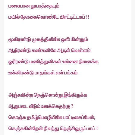
மலையான துயரத்தையும்
மயில் தோகைகொண்டே விரட்டிட்டாய் !!
மூவிரண்டு முகத்தினிலே ஒளி மின்னும்
ஆறிரண்டு கண்களிலே அருள் வெள்ளம்
ஓரிரண்டு மணித்துளிகள் உன்னை நினைக்க
உன்னிரண்டு பாதங்கள் என் பக்கம்.
அஞ்சுகின்ற நெஞ்சொன்று இங்கிருக்க
ஆறுபடை வீடும் உனக்கெதற்கு ?
கொஞ்சு தமிழ்மொழியிலே பாட்டிசைப்பேன்,
கெஞ்சுகின்றேன் நீ வந்து நெஞ்சிலுருப்பாய் !