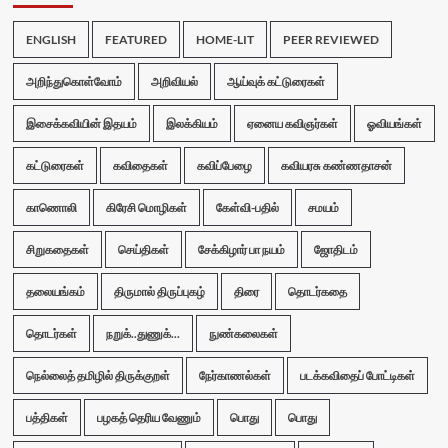
ENGLISH
FEATURED
HOME-LIT
PEER REVIEWED
அறிந்துகொள்வோம்
அறிவியல்
ஆய்வுக் கட்டுரைகள்
இசைக்கவியின் இதயம்
இலக்கியம்
ஏனைய கவிஞர்கள்
ஓவியங்கள்
கட்டுரைகள்
கவிதைகள்
கவிப்பேழை
கவியரசு கண்ணதாசன்
காணொலி
கிரேசி மொழிகள்
கேள்வி-பதில்
சமயம்
சிறுகதைகள்
செய்திகள்
சேக்கிழார் பா நயம்
ஜோதிடம்
தலையங்கம்
திருமால் திருப்புகழ்
திரை
தொடர்கதை
தொடர்கள்
நறுக்..துணுக்...
நுண்கலைகள்
நெல்லைத் தமிழில் திருக்குறள்
நேர்காணல்கள்
படக்கவிதைப் போட்டிகள்
பத்திகள்
பழகத் தெரிய வேணும்
பொது
பொது