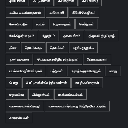
ஓவியங்கள்
கட்டுரைகள்
கவிதைகள்
கவிப்பேழை
கவியரசு கண்ணதாசன்
காணொலி
கிரேசி மொழிகள்
கேள்வி-பதில்
சமயம்
சிறுகதைகள்
செய்திகள்
சேக்கிழார் பா நயம்
ஜோதிடம்
தலையங்கம்
திருமால் திருப்புகழ்
திரை
தொடர்கதை
தொடர்கள்
நறுக்..துணுக்...
நுண்கலைகள்
நெல்லைத் தமிழில் திருக்குறள்
நேர்காணல்கள்
படக்கவிதைப் போட்டிகள்
பத்திகள்
பழகத் தெரிய வேணும்
பொது
பொது
போட்டிகளின் வெற்றியாளர்கள்
மரபுக் கவிதைகள்
மறு பகிர்வு
மின்னூல்கள்
வண்ணப் படங்கள்
வல்லமையாளர் விருது!
வல்லமையாளர் விருது பெற்றோரின் பட்டியல்
வார ராசி பலன்