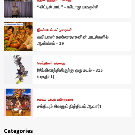
நறுக்..துணுக்...
பொது
“லிட்டில் பாய்” – சுடோமு யமகுச்சி
இலக்கியம்
கட்டுரைகள்
கவியரசர் கண்ணதாசனின் பாடல்களில்
ஆன்மீகம் – 19
செய்திகள்
வரலாறு
இங்கிலாந்திலிருந்து ஒரு மடல் – 315
(பகுதி-1)
சமயம்
மரபுக் கவிதைகள்
சக்தியும் சிவனும் நித்தியம் ஆவார்!
Categories