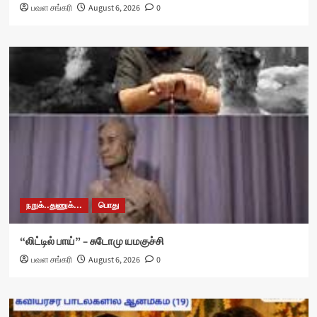
பவள சங்கரி
August 6, 2026
0
நறுக்..துணுக்...
பொது
“லிட்டில் பாய்” – சுடோமு யமகுச்சி
பவள சங்கரி
August 6, 2026
0