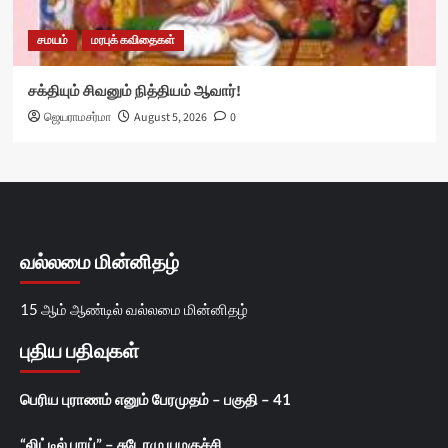
சமயம்
மரபுக் கவிதைகள்
சக்தியும் சிவனும் நித்தியம் ஆவார்!
ஜெயராமசர்மா
August 5, 2026
0
வல்லமை மின்னிதழ்
15 ஆம் ஆண்டில் வல்லமை மின்னிதழ்
புதிய பதிவுகள்
பெரிய புராணம் எனும் பேரமுதம் – பகுதி – 41
“லிட்டில் பாய்” – சுடோமு யமகுச்சி