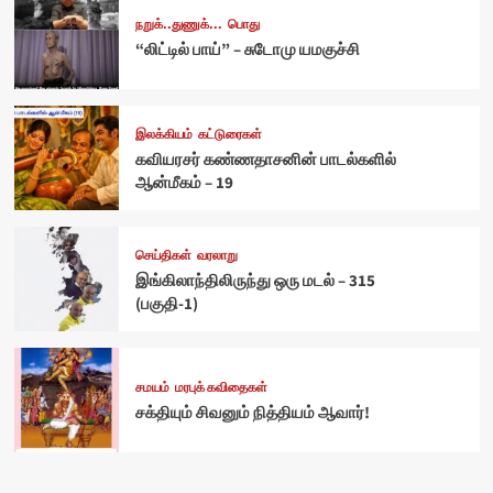
நறுக்..துணுக்...
பொது
“லிட்டில் பாய்” – சுடோமு யமகுச்சி
இலக்கியம்
கட்டுரைகள்
கவியரசர் கண்ணதாசனின் பாடல்களில்
ஆன்மீகம் – 19
செய்திகள்
வரலாறு
இங்கிலாந்திலிருந்து ஒரு மடல் – 315
(பகுதி-1)
சமயம்
மரபுக் கவிதைகள்
சக்தியும் சிவனும் நித்தியம் ஆவார்!