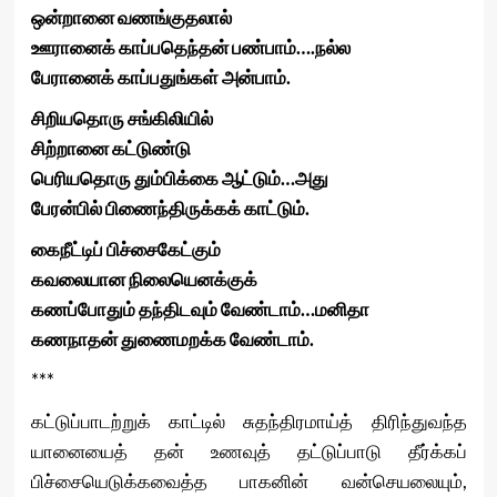
ஒன்றானை
வணங்குதலால்
ஊரானைக்
காப்பதெந்தன்
பண்பாம்
….
நல்ல
பேரானைக்
காப்பதுங்கள்
அன்பாம்
.
சிறியதொரு
சங்கிலியில்
சிற்றானை
கட்டுண்டு
பெரியதொரு
தும்பிக்கை
ஆட்டும்
…
அது
பேரன்பில்
பிணைந்திருக்கக்
காட்டும்
.
கைநீட்டிப்
பிச்சைகேட்கும்
கவலையான
நிலையெனக்குக்
கணப்போதும்
தந்திடவும்
வேண்டாம்
…
மனிதா
கணநாதன்
துணைமறக்க
வேண்டாம்
.
***
கட்டுப்பாடற்றுக் காட்டில் சுதந்திரமாய்த் திரிந்துவந்த
யானையைத் தன் உணவுத் தட்டுப்பாடு தீர்க்கப்
பிச்சையெடுக்கவைத்த பாகனின் வன்செயலையும்,