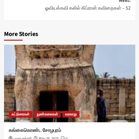
Next:
ஓவியக்கவி கலில் கிப்ரான் கவிதைகள் – 52
More Stories
கட்டுரைகள்
நுண்கலைகள்
வரலாறு
கங்கைகொண்ட சோழபுரம்
பவள சங்கரி
May 26, 2025
0