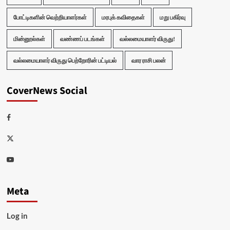
போட்டிகளின் வெற்றியாளர்கள்
மரபுக் கவிதைகள்
மறு பகிர்வு
மின்னூல்கள்
வண்ணப் படங்கள்
வல்லமையாளர் விருது!
வல்லமையாளர் விருது பெற்றோரின் பட்டியல்
வார ராசி பலன்
CoverNews Social
Facebook
Twitter
Youtube
Meta
Log in