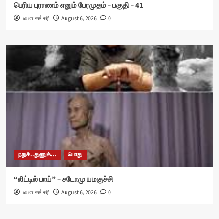
பெரிய புராணம் எனும் பேரமுதம் – பகுதி – 41
பவள சங்கரி
August 6, 2026
0
நறுக்..துணுக்...
பொது
“லிட்டில் பாய்” – சுடோமு யமகுச்சி
பவள சங்கரி
August 6, 2026
0