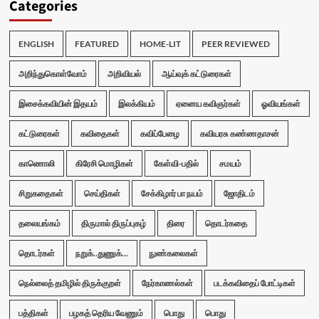
Categories
ENGLISH
FEATURED
HOME-LIT
PEER REVIEWED
அறிந்துகொள்வோம்
அறிவியல்
ஆய்வுக் கட்டுரைகள்
இசைக்கவியின் இதயம்
இலக்கியம்
ஏனைய கவிஞர்கள்
ஓவியங்கள்
கட்டுரைகள்
கவிதைகள்
கவிப்பேழை
கவியரசு கண்ணதாசன்
காணொலி
கிரேசி மொழிகள்
கேள்வி-பதில்
சமயம்
சிறுகதைகள்
செய்திகள்
சேக்கிழார் பா நயம்
ஜோதிடம்
தலையங்கம்
திருமால் திருப்புகழ்
திரை
தொடர்கதை
தொடர்கள்
நறுக்..துணுக்...
நுண்கலைகள்
நெல்லைத் தமிழில் திருக்குறள்
நேர்காணல்கள்
படக்கவிதைப் போட்டிகள்
பத்திகள்
பழகத் தெரிய வேணும்
பொது
பொது