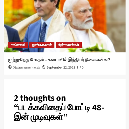
காணொலி
நுண்கலைகள்
நேர்காணல்கள்
முற்றுகிறது மோதல் – கனடாவில் இந்தியர் நிலை என்ன?
அண்ணாகண்ணன்
September 22, 2023
0
2 thoughts on
“
படக்கவிதைப் போட்டி 48-
இன் முடிவுகள்
”