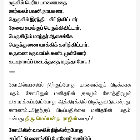
உருவில்
பெரிய
யானையதை
ஊர்வலம்
பவனி
நாயகரை
,
தெருவில்
இரந்திட
விட்டுவிட்டார்
தேவை
தமக்குப்
பெருக்கிவிட்டார்
,
பெருகிடும்
மாந்தர்
ஆசைக்கே
பெருந்துணை
யாக்கிக்
களித்திட்டார்
,
கருணை
உருவாய்க்
கண்டமுன்னோர்
கடவுளாய்ப்
படைத்ததை
மறந்தாரோ
…!
***
கோயில்வாசலில் நிற்கும்போது யானைக்குப் பிடிக்காத
மதம், கோயிலுள் மனிதரின் குலமும் கோத்திரமும்
விசாரிக்கப்படும்போது ஆத்திரத்தில் பிடித்துவிடுகின்றது;
காரணம்…அதற்குப் பிடிப்பதில்லை மனிதரின் ’மதம்’
என்பது
திரு. மெய்யன் நடராஜின்
வாதம்!
கோயிலின்
வாசலில்
நிற்கின்றபோது
கும்பிட்டு
வணங்கிப்
போவோர்
கண்டும்