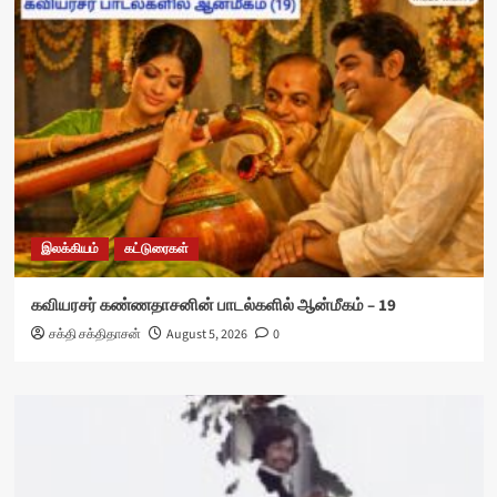
இலக்கியம்
கட்டுரைகள்
கவியரசர் கண்ணதாசனின் பாடல்களில் ஆன்மீகம் – 19
சக்தி சக்திதாசன்
August 5, 2026
0