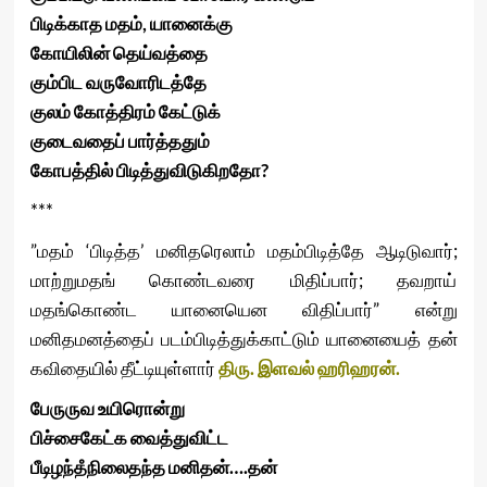
பிடிக்காத
மதம்
,
யானைக்கு
கோயிலின்
தெய்வத்தை
கும்பிட
வருவோரிடத்தே
குலம்
கோத்திரம்
கேட்டுக்
குடைவதைப்
பார்த்ததும்
கோபத்தில்
பிடித்துவிடுகிறதோ
?
***
”மதம் ‘பிடித்த’ மனிதரெலாம் மதம்பிடித்தே ஆடிடுவார்;
மாற்றுமதங் கொண்டவரை மிதிப்பார்; தவறாய்
மதங்கொண்ட யானையென விதிப்பார்” என்று
மனிதமனத்தைப் படம்பிடித்துக்காட்டும் யானையைத் தன்
கவிதையில் தீட்டியுள்ளார்
திரு.
இளவல்
ஹரிஹரன்
.
பேருருவ
உ
யிரொன்று
பிச்சைகேட்க
வைத்துவிட்ட
பீடிழந்தஂநிலைதந்த
மனிதன்
….
தன்