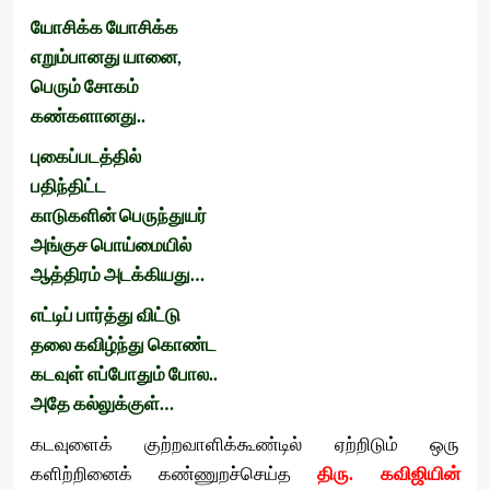
யோசிக்க
யோசிக்க
எறும்
பானது
யானை
,
பெரும்
சோகம்
கண்களானது
..
புகைப்படத்தில்
பதிந்திட்ட
காடுகளின்
பெருந்துயர்
அங்குச
பொய்மையில்
ஆத்திரம்
அடக்கியது
…
எட்டிப்
பார்த்து
விட்டு
தலை
கவிழ்ந்து
கொண்ட
கடவுள்
எப்போதும்
போல
..
அதே
கல்லுக்குள்
…
கடவுளைக் குற்றவாளிக்கூண்டில் ஏற்றிடும் ஒரு
களிற்றினைக் கண்ணுறச்செய்த
திரு. கவிஜியின்