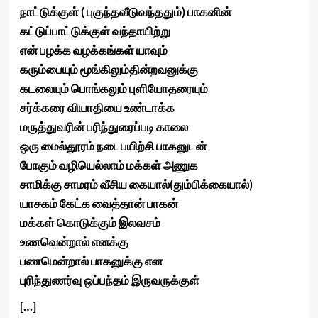
நாட்டுக்குள்
(
புகுந்தவீடுவந்ததும்
)
பாகனின்
கட்டுப்பாட்டுக்குள்
வந்தாயிற்று
என்
பழக்க
வழக்கங்கள்
யாவும்
கரும்பையும்
மூங்கிலும்தின்றவனுக்கு
கடலையும்
பொங்கலும்
புளியோதரையும்
சர்க்கரை
வியாதியை
உண்டாக்க
மருத்துவரின்
பரிந்துரைப்படி
காலை
ஒரு
மைல்தூரம்
நடைபயிற்சி
பாகனுடன்
போகும்
வழியெல்லாம்
மக்கள்
அணுக
சாமிக்கு
சாமரம்
வீசிய
கையால்
(
தும்பிக்கையால்
)
யாசகம்
கேட்க
வைத்தான்
பாகன்
மக்கள்
கொடுக்கும்
இலவசம்
உணவென்றால்
எனக்கு
பணமென்றால்
பாகனுக்கு
என
புரிந்துணர்வு
ஒப்பந்தம்
இருவருக்குள்
[…]