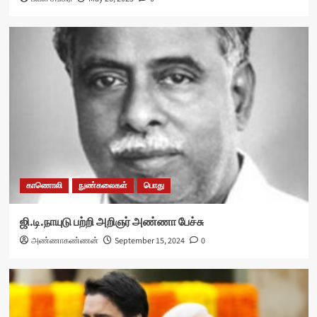
காணொலி
நுண்கலைகள்
பொது
ஜி.டி.நாயுடு பற்றி அறிஞர் அண்ணா பேச்சு
அண்ணாகண்ணன்
September 15, 2024
0