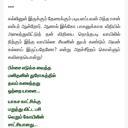
***
கல்லினுள் இருக்கும் தேரைக்கும் படியளப்பவன் அந்த ஈசன்
என்பர் ஆன்றோர். ஆனால் இங்கோ பாகனுக்காக வீதியில்
அலைந்துவிட்டுத் தன் விதியை நொந்தபடி வாயிலில்
நிற்கும் இந்த வாயில்லா சீவனின் துயர் கண்டும் அவன்
கல்லாய் இருப்பதேனோ? என்று அறச்சீற்றம் கொள்ளும்
கவிதையொன்று!
பிச்சை
எடுக்க
வைத்த
மனிதனின்
துரோகத்தில்
தவம்
கலைந்தது
ஒற்றை
யானை
…
யாகச
காட்சிக்கு
மறுத்து
விட்ட
பசி
வெறும்
கோயிலின்
சாட்சியானது
…