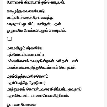
பேராசைக்
கிரையாக்கும்
கொடியன்
.
காடிழந்த
கவலையோடு
வாழ்விடத்தைத்
தேடவைத்து
ஊரூராய்
ஓடவிட்ட
மனிதன்
….
தன்
ஒருநலமே
நோக்கமெனும்
கொடியன்
.
[…]
மனமகிழும்
சர்கஸிலே
மந்திரமாய்
எனையாட்டி
மக்களினைக்
கவருகின்றான்
மனிதன்
….
என்
மனக்கவலை
புரிந்துகொள்ளாக்
கொடியன்
.
மதம்பிடித்த
மனிதரெலாம்
மதம்பிடித்தே
ஆடிடுவார்
மாற்றுமதங்
கொண்டவரை
மிதிப்பார்
…
தவறாய்
மதஙகொண்ட
யானையென
விதிப்பார்
.
ஓரானை
பேரானை