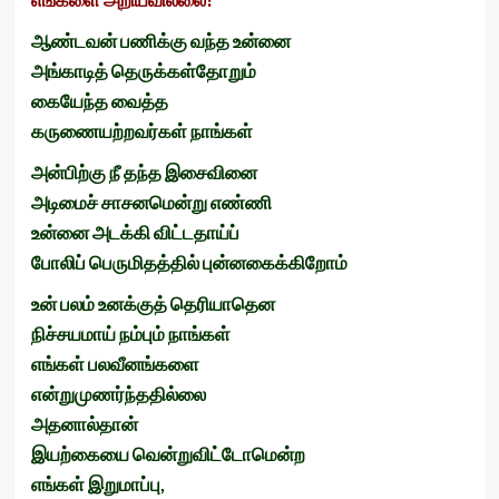
ஆண்டவன்
பணிக்கு
வந்த
உன்னை
அங்காடித்
தெருக்கள்தோறும்
கையேந்த
வைத்த
கருணையற்றவர்கள்
நாங்கள்
அன்பிற்கு
நீ
தந்த
இசைவினை
அடிமைச்
சாசனமென்று
எண்ணி
உன்னை
அடக்கி
விட்டதாய்ப்
போலிப்
பெருமிதத்தில்
புன்னகைக்கிறோம்
உன்
பலம்
உனக்குத்
தெரியாதென
நிச்சயமாய்
நம்பும்
நாங்கள்
எங்கள்
பலவீனங்களை
என்றுமுணர்ந்ததில்லை
அதனால்தான்
இயற்கையை
வென்றுவிட்டோமென்ற
எங்கள்
இறுமாப்பு,