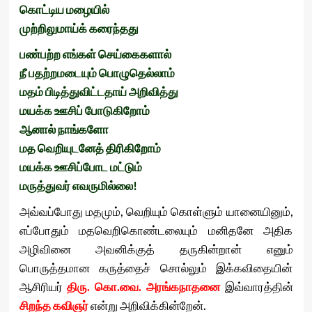
கொட்டிய
மழையில்
முற்றிலுமாய்க்
கரைந்தது
பண்பற்ற
எங்கள்
செய்கைகளால்
நீ
பதற்றமடையும்
பொழுதெல்லாம்
மதம்
பிடித்துவிட்டதாய்
அறிவித்து
மயக்க
ஊசிப்
போடுகிறோம்
ஆனால்
நாங்களோ
மத
வெறியுடனேத்
திரிகிறோம்
மயக்க
ஊசிப்போட
மட்டும்
மருத்துவர்
எவருமில்லை
!
அவ்வப்போது மதமும், வெறியும் கொள்ளும் யானையினும்,
எப்போதும் மதவெறிகொண்டலையும் மனிதனே அதிக
அழிவினை அவனிக்குத் தருகின்றான் எனும்
பொருத்தமான கருத்தைச் சொல்லும் இக்கவிதையின்
ஆசிரியர்
திரு. கொ.வை. அரங்கநாதனை
இவ்வாரத்தின்
சிறந்த கவிஞர்
என்று அறிவிக்கின்றேன்.