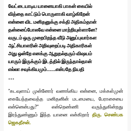
வேட்டையாடிய
யானையாகி
பாகன்
கையில்
வித்தை
காட்டும்
பொருளாகி
வாழ்கிறேன்
என்னை
விட
மனிதனுக்கு
சக்தி
அதிகம்தான்
தன்னைப்போலவே
என்னை
மாற்றியுள்ளானே
?
வருடம்
ஒரு
முறைபிறந்த
வீடு
அனுப்புவார்கள
ஆட்சியாளரின்
அறிவுறைப்படி
அதிகாரிகள்
அது
ஒன்றே
எனக்கு
ஆறுதல்தரும்
விஷயம்
யாரும்
இருக்கும்
இடத்தில்
இருந்தால்தான்
எல்லா
சவுக்கியமும்
…….
என்பதே
நியதி
***
”கடவுளாய் முன்னோர் வணங்கிய என்னை, மக்கள்முன்
கையேந்தவைத்த மனிதனின் மடமையை, பேராசையை
என்னென்பது?” என்றெண்ணி வருந்துகின்றது
இரந்துண்ணும் இந்த யானை என்கிறார்
திரு. செண்பக
ஜெகதீசன்.