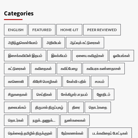
Categories
ENGLISH
FEATURED
HOME-LIT
PEER REVIEWED
அறிந்துகொள்வோம்
அறிவியல்
ஆய்வுக் கட்டுரைகள்
இசைக்கவியின் இதயம்
இலக்கியம்
ஏனைய கவிஞர்கள்
ஓவியங்கள்
கட்டுரைகள்
கவிதைகள்
கவிப்பேழை
கவியரசு கண்ணதாசன்
காணொலி
கிரேசி மொழிகள்
கேள்வி-பதில்
சமயம்
சிறுகதைகள்
செய்திகள்
சேக்கிழார் பா நயம்
ஜோதிடம்
தலையங்கம்
திருமால் திருப்புகழ்
திரை
தொடர்கதை
தொடர்கள்
நறுக்..துணுக்...
நுண்கலைகள்
நெல்லைத் தமிழில் திருக்குறள்
நேர்காணல்கள்
படக்கவிதைப் போட்டிகள்