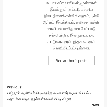
க. பாலசுப்ரமணியன், முன்னாள்
இயக்குநர் (கல்வி). மத்திய
இடைநிலைக் கல்விக் கழகம், டில்லி
ஆர்வம்: இலக்கியம், கவிதை, கல்வி,
உளவியல், மனித வள மேம்பாடு
கல்வி பற்றிய இவருடைய பல
கட்டுரைகளும் புத்தகங்களும்
வெளியிடப்பட்டுள்ளன.
See author's posts
Post
Previous:
யாழ்நூல் ஆசிரியர் விபுலாநந்த அடிகளார் ஆவணப்படம் –
navigation
தொடக்க விழா, நூல்கள் வெளியீட்டு விழா!
Next: