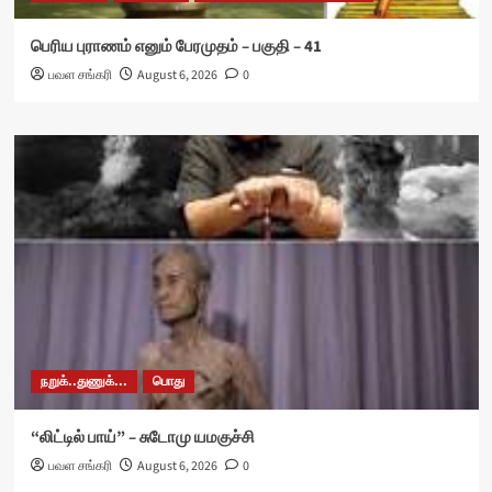
பெரிய புராணம் எனும் பேரமுதம் – பகுதி – 41
பவள சங்கரி
August 6, 2026
0
நறுக்..துணுக்...
பொது
“லிட்டில் பாய்” – சுடோமு யமகுச்சி
பவள சங்கரி
August 6, 2026
0