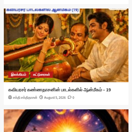
இலக்கியம்
கட்டுரைகள்
கவியரசர் கண்ணதாசனின் பாடல்களில் ஆன்மீகம் – 19
சக்தி சக்திதாசன்
August 5, 2026
0