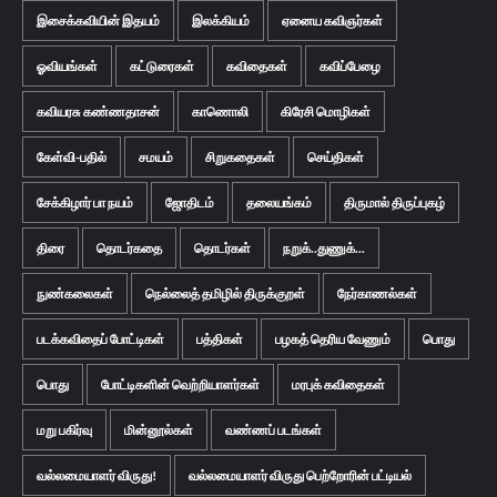
இசைக்கவியின் இதயம்
இலக்கியம்
ஏனைய கவிஞர்கள்
ஓவியங்கள்
கட்டுரைகள்
கவிதைகள்
கவிப்பேழை
கவியரசு கண்ணதாசன்
காணொலி
கிரேசி மொழிகள்
கேள்வி-பதில்
சமயம்
சிறுகதைகள்
செய்திகள்
சேக்கிழார் பா நயம்
ஜோதிடம்
தலையங்கம்
திருமால் திருப்புகழ்
திரை
தொடர்கதை
தொடர்கள்
நறுக்..துணுக்...
நுண்கலைகள்
நெல்லைத் தமிழில் திருக்குறள்
நேர்காணல்கள்
படக்கவிதைப் போட்டிகள்
பத்திகள்
பழகத் தெரிய வேணும்
பொது
பொது
போட்டிகளின் வெற்றியாளர்கள்
மரபுக் கவிதைகள்
மறு பகிர்வு
மின்னூல்கள்
வண்ணப் படங்கள்
வல்லமையாளர் விருது!
வல்லமையாளர் விருது பெற்றோரின் பட்டியல்