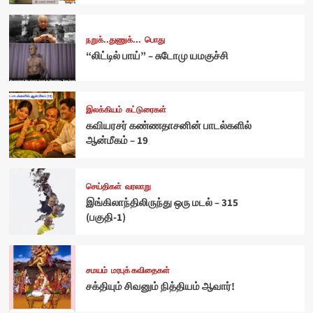
நறுக்..துணுக்...
பொது
“லிட்டில் பாய்” – சுடோமு யமகுச்சி
இலக்கியம்
கட்டுரைகள்
கவியரசர் கண்ணதாசனின் பாடல்களில்
ஆன்மீகம் – 19
செய்திகள்
வரலாறு
இங்கிலாந்திலிருந்து ஒரு மடல் – 315
(பகுதி-1)
சமயம்
மரபுக் கவிதைகள்
சக்தியும் சிவனும் நித்தியம் ஆவார்!