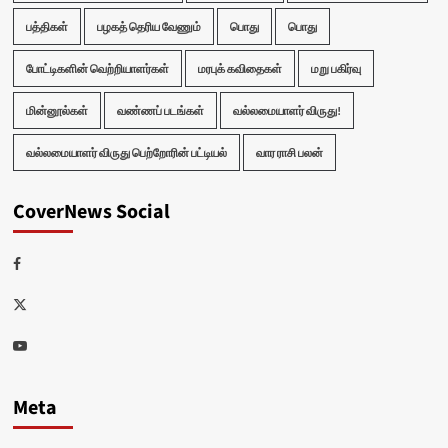
பத்திகள்
பழகத் தெரிய வேணும்
பொது
பொது
போட்டிகளின் வெற்றியாளர்கள்
மரபுக் கவிதைகள்
மறு பகிர்வு
மின்னூல்கள்
வண்ணப் படங்கள்
வல்லமையாளர் விருது!
வல்லமையாளர் விருது பெற்றோரின் பட்டியல்
வார ராசி பலன்
CoverNews Social
Facebook
Twitter
Youtube
Meta