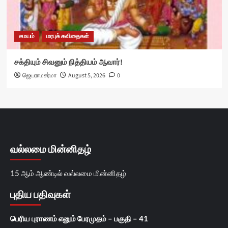
சமயம்
மரபுக் கவிதைகள்
சக்தியும் சிவனும் நித்தியம் ஆவார்!
ஜெயராமசர்மா
August 5, 2026
0
வல்லமை மின்னிதழ்
15 ஆம் ஆண்டில் வல்லமை மின்னிதழ்
புதிய பதிவுகள்
பெரிய புராணம் எனும் பேரமுதம் – பகுதி – 41