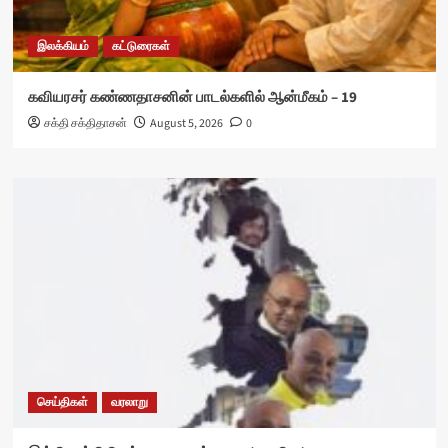
இலக்கியம்
கட்டுரைகள்
கவியரசர் கண்ணதாசனின் பாடல்களில் ஆன்மீகம் – 19
சக்தி சக்திதாசன்
August 5, 2026
0
செய்திகள்
வரலாறு