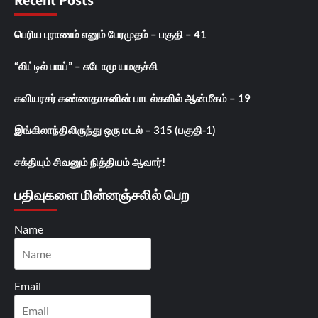
Recent Posts
பெரிய புராணம் எனும் பேரமுதம் – பகுதி – 41
“லிட்டில் பாய்” – சுடோமு யமகுச்சி
கவியரசர் கண்ணதாசனின் பாடல்களில் ஆன்மீகம் – 19
இங்கிலாந்திலிருந்து ஒரு மடல் – 315 (பகுதி-1)
சக்தியும் சிவனும் நித்தியம் ஆவார்!
பதிவுகளை மின்னஞ்சலில் பெற
Name
Email