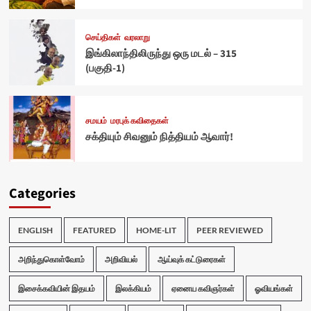
செய்திகள்
வரலாறு
இங்கிலாந்திலிருந்து ஒரு மடல் – 315
(பகுதி-1)
சமயம்
மரபுக் கவிதைகள்
சக்தியும் சிவனும் நித்தியம் ஆவார்!
Categories
ENGLISH
FEATURED
HOME-LIT
PEER REVIEWED
அறிந்துகொள்வோம்
அறிவியல்
ஆய்வுக் கட்டுரைகள்
இசைக்கவியின் இதயம்
இலக்கியம்
ஏனைய கவிஞர்கள்
ஓவியங்கள்