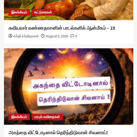
இலக்கியம்
கட்டுரைகள்
கவியரசர் கண்ணதாசனின் பாடல்களில் ஆன்மீகம் – 19
சக்தி சக்திதாசன்
August 5, 2026
0
இலக்கியம்
மரபுக் கவிதைகள்
அகந்தை விட்டோடினால் தெரிந்திடுவான் சிவனாய்!