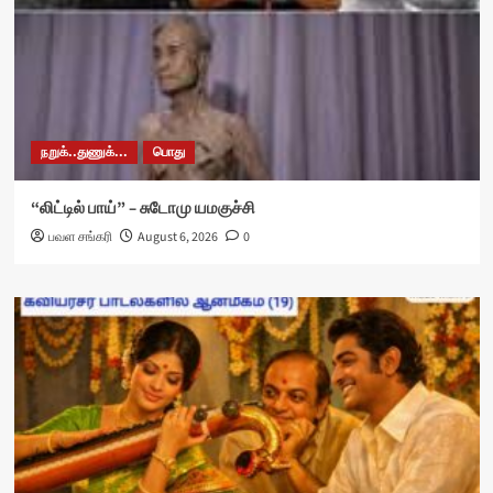
நறுக்..துணுக்...
பொது
“லிட்டில் பாய்” – சுடோமு யமகுச்சி
பவள சங்கரி
August 6, 2026
0