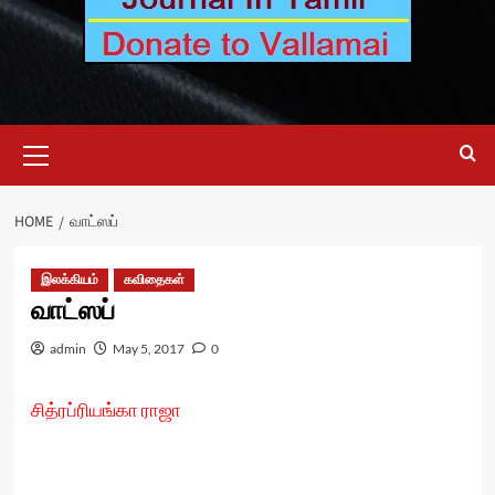
Primary
Menu
HOME
வாட்ஸப்
இலக்கியம்
கவிதைகள்
வாட்ஸப்
admin
May 5, 2017
0
சித்ரப்ரியங்கா ராஜா