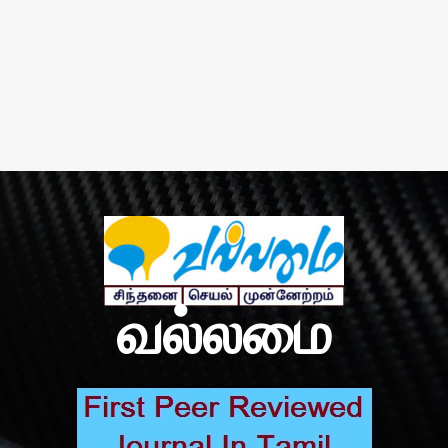
வல்லமை