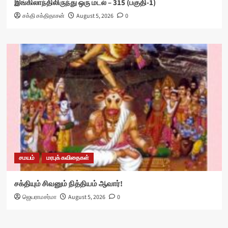
இங்கிலாந்திலிருந்து ஒரு மடல் – 315 (பகுதி-1)
சக்தி சக்திதாசன்
August 5, 2026
0
சமயம்
மரபுக் கவிதைகள்
சக்தியும் சிவனும் நித்தியம் ஆவார்!
ஜெயராமசர்மா
August 5, 2026
0