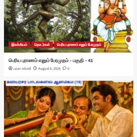
இலக்கியம்
தொடர்கள்
பெரிய புராணம் எனும் பேரமுதம்
பெரிய புராணம் எனும் பேரமுதம் – பகுதி – 41
பவள சங்கரி
August 6, 2026
0