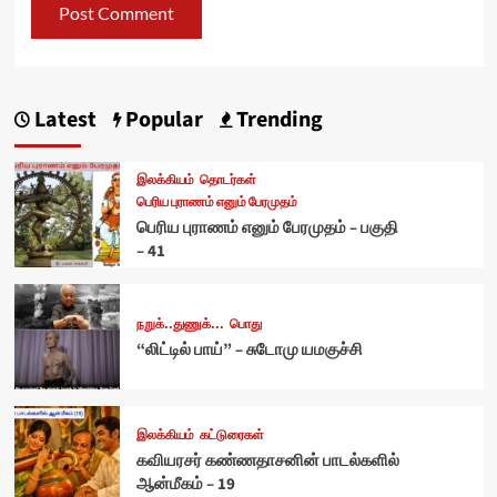
Latest
Popular
Trending
இலக்கியம்
தொடர்கள்
பெரிய புராணம் எனும் பேரமுதம்
பெரிய புராணம் எனும் பேரமுதம் – பகுதி
– 41
நறுக்..துணுக்...
பொது
“லிட்டில் பாய்” – சுடோமு யமகுச்சி
இலக்கியம்
கட்டுரைகள்
கவியரசர் கண்ணதாசனின் பாடல்களில்
ஆன்மீகம் – 19