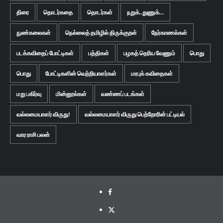
திரை
தொடர்கதை
தொடர்கள்
நறுக்..துணுக்...
நுண்கலைகள்
நெல்லைத் தமிழில் திருக்குறள்
நேர்காணல்கள்
படக்கவிதைப் போட்டிகள்
பத்திகள்
பழகத் தெரிய வேணும்
பொது
பொது
போட்டிகளின் வெற்றியாளர்கள்
மரபுக் கவிதைகள்
மறு பகிர்வு
மின்னூல்கள்
வண்ணப் படங்கள்
வல்லமையாளர் விருது!
வல்லமையாளர் விருது பெற்றோரின் பட்டியல்
வார ராசி பலன்
Facebook
Twitter