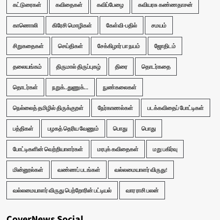
கட்டுரைகள்
கவிதைகள்
கவிப்பேழை
கவியரசு கண்ணதாசன்
காணொலி
கிரேசி மொழிகள்
கேள்வி-பதில்
சமயம்
சிறுகதைகள்
செய்திகள்
சேக்கிழார் பா நயம்
ஜோதிடம்
தலையங்கம்
திருமால் திருப்புகழ்
திரை
தொடர்கதை
தொடர்கள்
நறுக்..துணுக்...
நுண்கலைகள்
நெல்லைத் தமிழில் திருக்குறள்
நேர்காணல்கள்
படக்கவிதைப் போட்டிகள்
பத்திகள்
பழகத் தெரிய வேணும்
பொது
பொது
போட்டிகளின் வெற்றியாளர்கள்
மரபுக் கவிதைகள்
மறு பகிர்வு
மின்னூல்கள்
வண்ணப் படங்கள்
வல்லமையாளர் விருது!
வல்லமையாளர் விருது பெற்றோரின் பட்டியல்
வார ராசி பலன்
CoverNews Social