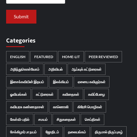
Categories
ENGLISH
FEATURED
HOME-LIT
PEER REVIEWED
அறிந்துகொள்வோம்
அறிவியல்
ஆய்வுக் கட்டுரைகள்
இசைக்கவியின் இதயம்
இலக்கியம்
ஏனைய கவிஞர்கள்
ஓவியங்கள்
கட்டுரைகள்
கவிதைகள்
கவிப்பேழை
கவியரசு கண்ணதாசன்
காணொலி
கிரேசி மொழிகள்
கேள்வி-பதில்
சமயம்
சிறுகதைகள்
செய்திகள்
சேக்கிழார் பா நயம்
ஜோதிடம்
தலையங்கம்
திருமால் திருப்புகழ்