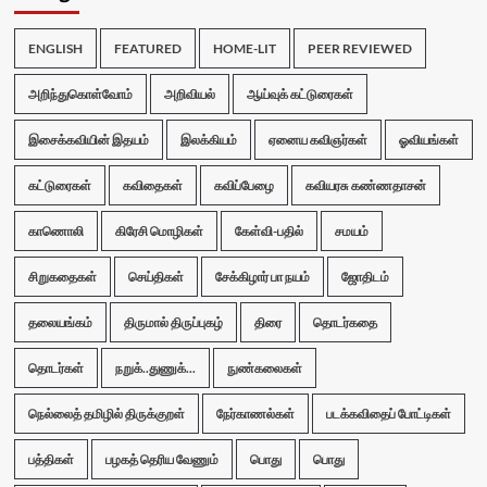
ENGLISH
FEATURED
HOME-LIT
PEER REVIEWED
அறிந்துகொள்வோம்
அறிவியல்
ஆய்வுக் கட்டுரைகள்
இசைக்கவியின் இதயம்
இலக்கியம்
ஏனைய கவிஞர்கள்
ஓவியங்கள்
கட்டுரைகள்
கவிதைகள்
கவிப்பேழை
கவியரசு கண்ணதாசன்
காணொலி
கிரேசி மொழிகள்
கேள்வி-பதில்
சமயம்
சிறுகதைகள்
செய்திகள்
சேக்கிழார் பா நயம்
ஜோதிடம்
தலையங்கம்
திருமால் திருப்புகழ்
திரை
தொடர்கதை
தொடர்கள்
நறுக்..துணுக்...
நுண்கலைகள்
நெல்லைத் தமிழில் திருக்குறள்
நேர்காணல்கள்
படக்கவிதைப் போட்டிகள்
பத்திகள்
பழகத் தெரிய வேணும்
பொது
பொது