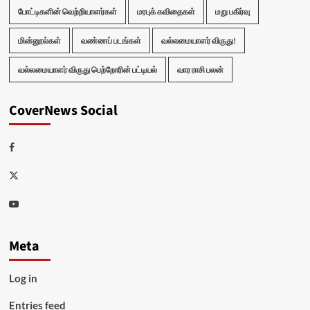
போட்டிகளின் வெற்றியாளர்கள்
மரபுக் கவிதைகள்
மறு பகிர்வு
மின்னூல்கள்
வண்ணப் படங்கள்
வல்லமையாளர் விருது!
வல்லமையாளர் விருது பெற்றோரின் பட்டியல்
வார ராசி பலன்
CoverNews Social
Facebook
Twitter
Youtube
Meta
Log in
Entries feed