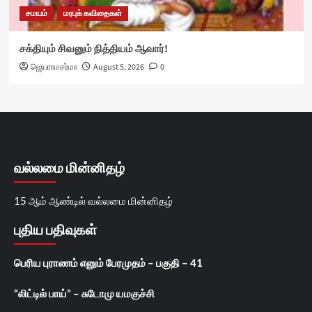
சமயம்
மரபுக் கவிதைகள்
சக்தியும் சிவனும் நித்தியம் ஆவார்!
ஜெயராமசர்மா
August 5, 2026
0
வல்லமை மின்னிதழ்
15 ஆம் ஆண்டில் வல்லமை மின்னிதழ்
புதிய பதிவுகள்
பெரிய புராணம் எனும் பேரமுதம் – பகுதி – 41
“லிட்டில் பாய்” – சுடோமு யமகுச்சி