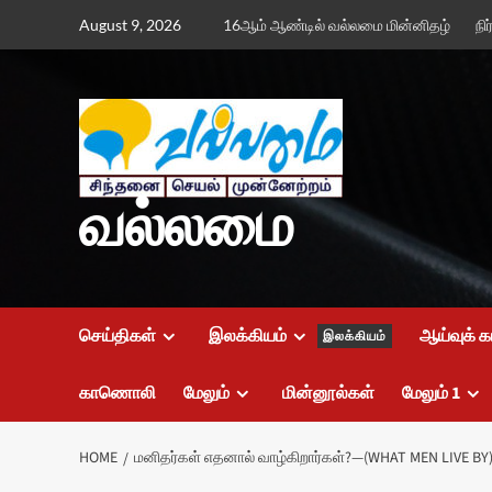
Skip
August 9, 2026
16ஆம் ஆண்டில் வல்லமை மின்னிதழ்
நி
to
content
வல்லமை
செய்திகள்
இலக்கியம்
ஆய்வுக் க
இலக்கியம்
காணொலி
மேலும்
மின்னூல்கள்
மேலும் 1
HOME
மனிதர்கள் எதனால் வாழ்கிறார்கள்?—(WHAT MEN LIVE BY)