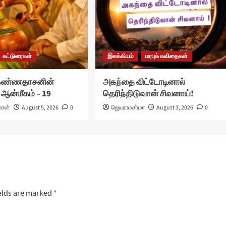
கட்டுரைகள்
இலக்கியம்
மரபுக் கவிதைகள்
 கண்ணதாசனின்
அகந்தை விட்டோடினால்
 ஆன்மீகம் – 19
தெரிந்திடுவான் சிவனாய்!
ாசன்
August 5, 2026
0
ஜெயராமசர்மா
August 3, 2026
0
elds are marked
*