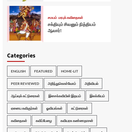
சமயம்
மரபுக் கவிதைகள்
சக்தியும் சிவனும் நித்தியம்
ஆவார்!
Categories
ENGLISH
FEATURED
HOME-LIT
PEER REVIEWED
அறிந்துகொள்வோம்
அறிவியல்
ஆய்வுக் கட்டுரைகள்
இசைக்கவியின் இதயம்
இலக்கியம்
ஏனைய கவிஞர்கள்
ஓவியங்கள்
கட்டுரைகள்
கவிதைகள்
கவிப்பேழை
கவியரசு கண்ணதாசன்