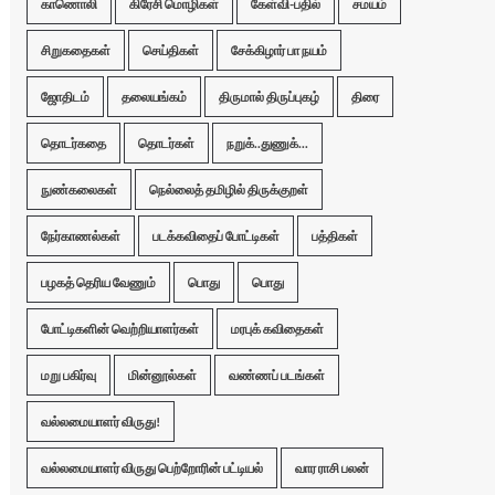
காணொலி
கிரேசி மொழிகள்
கேள்வி-பதில்
சமயம்
சிறுகதைகள்
செய்திகள்
சேக்கிழார் பா நயம்
ஜோதிடம்
தலையங்கம்
திருமால் திருப்புகழ்
திரை
தொடர்கதை
தொடர்கள்
நறுக்..துணுக்...
நுண்கலைகள்
நெல்லைத் தமிழில் திருக்குறள்
நேர்காணல்கள்
படக்கவிதைப் போட்டிகள்
பத்திகள்
பழகத் தெரிய வேணும்
பொது
பொது
போட்டிகளின் வெற்றியாளர்கள்
மரபுக் கவிதைகள்
மறு பகிர்வு
மின்னூல்கள்
வண்ணப் படங்கள்
வல்லமையாளர் விருது!
வல்லமையாளர் விருது பெற்றோரின் பட்டியல்
வார ராசி பலன்