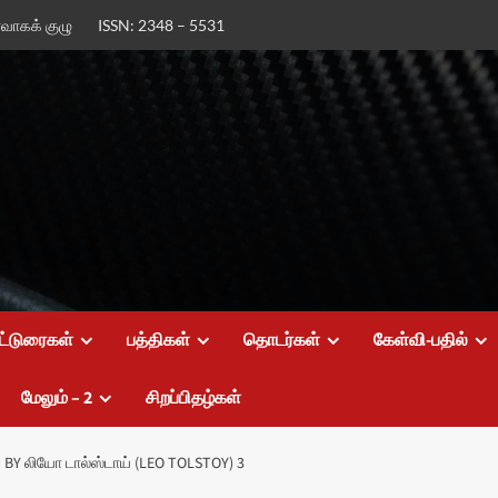
ர்வாகக் குழு
ISSN: 2348 – 5531
ட்டுரைகள்
பத்திகள்
தொடர்கள்
கேள்வி-பதில்
மேலும் – 2
சிறப்பிதழ்கள்
 BY லியோ டால்ஸ்டாய் (LEO TOLSTOY) 3