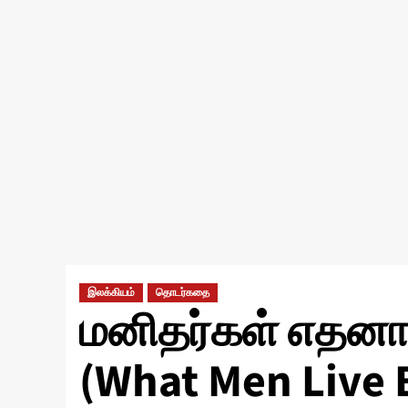
இலக்கியம்
தொடர்கதை
மனிதர்கள் எதனால
(What Men Live 