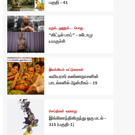
பகுதி – 41
நறுக்..துணுக்...
பொது
“லிட்டில் பாய்” – சுடோமு
யமகுச்சி
இலக்கியம்
கட்டுரைகள்
கவியரசர் கண்ணதாசனின்
பாடல்களில் ஆன்மீகம் – 19
செய்திகள்
வரலாறு
இங்கிலாந்திலிருந்து ஒரு மடல் –
315 (பகுதி-1)