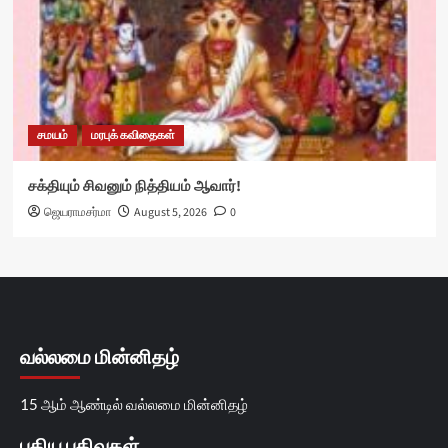
சமயம்
மரபுக் கவிதைகள்
சக்தியும் சிவனும் நித்தியம் ஆவார்!
ஜெயராமசர்மா
August 5, 2026
0
வல்லமை மின்னிதழ்
15 ஆம் ஆண்டில் வல்லமை மின்னிதழ்
புதிய பதிவுகள்