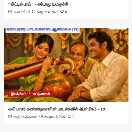
“லிட்டில் பாய்” – சுடோமு யமகுச்சி
பவள சங்கரி
August 6, 2026
0
இலக்கியம்
கட்டுரைகள்
கவியரசர் கண்ணதாசனின் பாடல்களில் ஆன்மீகம் – 19
சக்தி சக்திதாசன்
August 5, 2026
0