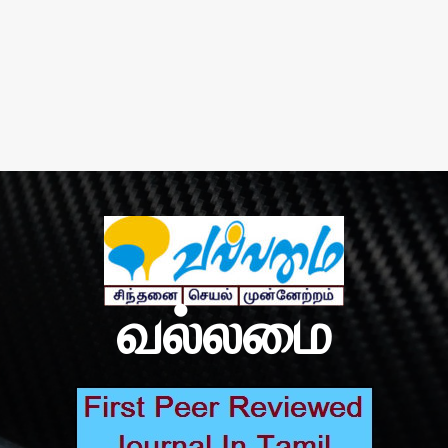
வல்லமை