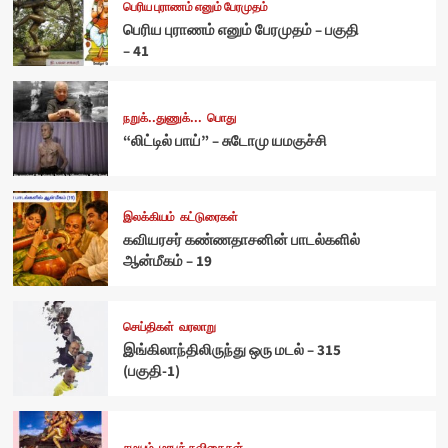
பெரிய புராணம் எனும் பேரமுதம்
பெரிய புராணம் எனும் பேரமுதம் – பகுதி
– 41
நறுக்..துணுக்...
பொது
“லிட்டில் பாய்” – சுடோமு யமகுச்சி
இலக்கியம்
கட்டுரைகள்
கவியரசர் கண்ணதாசனின் பாடல்களில்
ஆன்மீகம் – 19
செய்திகள்
வரலாறு
இங்கிலாந்திலிருந்து ஒரு மடல் – 315
(பகுதி-1)