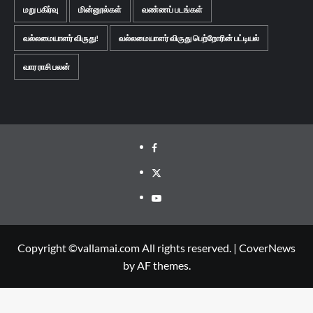
மறு பகிர்வு
மின்னூல்கள்
வண்ணப் படங்கள்
வல்லமையாளர் விருது!
வல்லமையாளர் விருது பெற்றோரின் பட்டியல்
வார ராசி பலன்
Facebook
Twitter
Youtube
Copyright ©vallamai.com All rights reserved.
|
CoverNews
by AF themes.