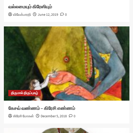
வல்லமையும் கிரேஸியும்
விவேக்பாரதி
June 12, 2019
0
திருமால் திருப்புகழ்
கேசவ் வண்ணம் – கிரேசி எண்ணம்
கிரேசி மோகன்
December 5, 2018
0