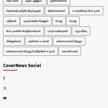
தொடர்கள்
நறுக்..துணுக்...
நுண்கலைகள்
நெல்லைத் தமிழில் திருக்குறள்
நேர்காணல்கள்
படக்கவிதைப் போட்டிகள்
பத்திகள்
பழகத் தெரிய வேணும்
பொது
பொது
போட்டிகளின் வெற்றியாளர்கள்
மரபுக் கவிதைகள்
மறு பகிர்வு
மின்னூல்கள்
வண்ணப் படங்கள்
வல்லமையாளர் விருது!
வல்லமையாளர் விருது பெற்றோரின் பட்டியல்
வார ராசி பலன்
CoverNews Social
Facebook
Twitter
Youtube