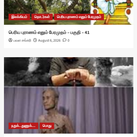
இலக்கியம்
தொடர்கள்
பெரிய புராணம் எனும் பேரமுதம்
பெரிய புராணம் எனும் பேரமுதம் – பகுதி – 41
பவள சங்கரி
August 6, 2026
0
நறுக்..துணுக்...
பொது