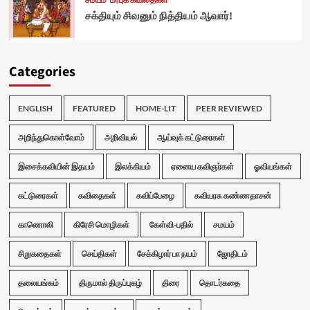
சமயம்
மரபுக் கவிதைகள்
சக்தியும் சிவனும் நித்தியம் ஆவார்!
Categories
ENGLISH
FEATURED
HOME-LIT
PEER REVIEWED
அறிந்துகொள்வோம்
அறிவியல்
ஆய்வுக் கட்டுரைகள்
இசைக்கவியின் இதயம்
இலக்கியம்
ஏனைய கவிஞர்கள்
ஓவியங்கள்
கட்டுரைகள்
கவிதைகள்
கவிப்பேழை
கவியரசு கண்ணதாசன்
காணொலி
கிரேசி மொழிகள்
கேள்வி-பதில்
சமயம்
சிறுகதைகள்
செய்திகள்
சேக்கிழார் பா நயம்
ஜோதிடம்
தலையங்கம்
திருமால் திருப்புகழ்
திரை
தொடர்கதை