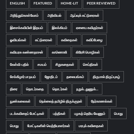
ENGLISH
FEATURED
HOME-LIT
PEER REVIEWED
அறிந்துகொள்வோம்
அறிவியல்
ஆய்வுக் கட்டுரைகள்
இசைக்கவியின் இதயம்
இலக்கியம்
ஏனைய கவிஞர்கள்
ஓவியங்கள்
கட்டுரைகள்
கவிதைகள்
கவிப்பேழை
கவியரசு கண்ணதாசன்
காணொலி
கிரேசி மொழிகள்
கேள்வி-பதில்
சமயம்
சிறுகதைகள்
செய்திகள்
சேக்கிழார் பா நயம்
ஜோதிடம்
தலையங்கம்
திருமால் திருப்புகழ்
திரை
தொடர்கதை
தொடர்கள்
நறுக்..துணுக்...
நுண்கலைகள்
நெல்லைத் தமிழில் திருக்குறள்
நேர்காணல்கள்
படக்கவிதைப் போட்டிகள்
பத்திகள்
பழகத் தெரிய வேணும்
பொது
பொது
போட்டிகளின் வெற்றியாளர்கள்
மரபுக் கவிதைகள்