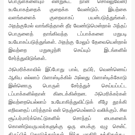
பொருள்களையும் என்றுகூட நான் சொல்லுவேன்)
உபயோகத்தைக் குறைக்க வேண்டும். இயற்கை
வளங்களைக் குறைவாகப் பயன்படுத்துங்கள்.
அதற்குமேல் வாங்கித்தான் தீர வேண்டுமென்றால் அந்தப்
பொருளைத் தாங்கிவந்த டப்பாக்களை மறுபடி
உபயோகப்படுத்துங்கள். அதற்கு மேலும் தேவையென்றால்
இவற்றை மறுசுழற்சி செய்யும் இடங்களில்
சேர்த்துவிடுங்கள்.
அமெரிக்காவில் இப்போது பால், தயிர், வெண்ணெய்
ஆகிய எல்லாம் பிளாஸ்டிக்கில் அல்லது பிளாஸ்டிக்கோடு
இன்னொரு பொருள் சேர்த்துச் செய்யப்பட்ட
டப்பாக்களில்தான் கிடைக்கின்றன. அமெரிக்கர்கள்
இவற்றையெல்லாம் உபயோகித்துவிட்டுக் கீழே தூக்கி
எறிவதைப் பார்த்தால் என் நெஞ்சமெல்லாம் வலிக்கும். சில
சூப்பர்மார்க்கெட்டுகளில் சொந்தப் பைகளைக்
கொண்டுவருபவர்களுக்கு ஒரு பைக்கு ஏழு சென்ட்
திருப்பிக் கொடுத்தார்கள். இந்த மாதிரி உத்திகள்கூட