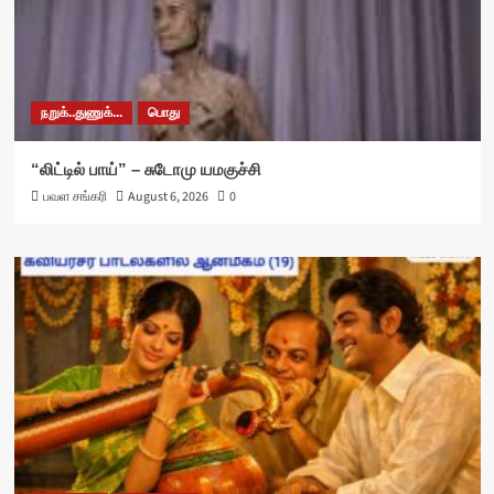
நறுக்..துணுக்...
பொது
“லிட்டில் பாய்” – சுடோமு யமகுச்சி
பவள சங்கரி
August 6, 2026
0