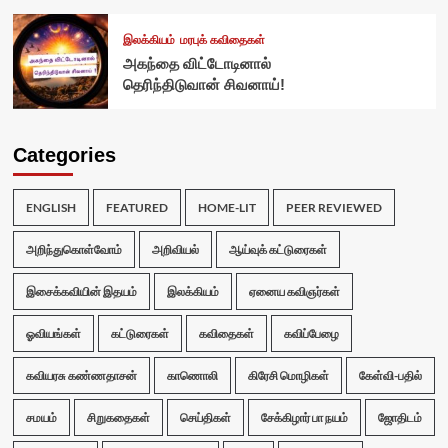
இலக்கியம்
மரபுக் கவிதைகள்
அகந்தை விட்டோடினால்
தெரிந்திடுவான் சிவனாய்!
Categories
ENGLISH
FEATURED
HOME-LIT
PEER REVIEWED
அறிந்துகொள்வோம்
அறிவியல்
ஆய்வுக் கட்டுரைகள்
இசைக்கவியின் இதயம்
இலக்கியம்
ஏனைய கவிஞர்கள்
ஓவியங்கள்
கட்டுரைகள்
கவிதைகள்
கவிப்பேழை
கவியரசு கண்ணதாசன்
காணொலி
கிரேசி மொழிகள்
கேள்வி-பதில்
சமயம்
சிறுகதைகள்
செய்திகள்
சேக்கிழார் பா நயம்
ஜோதிடம்