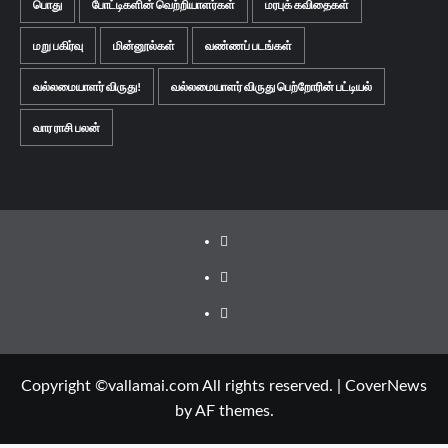
பொது
போட்டிகளின் வெற்றியாளர்கள்
மரபுக் கவிதைகள்
மறு பகிர்வு
மின்னூல்கள்
வண்ணப் படங்கள்
வல்லமையாளர் விருது!
வல்லமையாளர் விருது பெற்றோரின் பட்டியல்
வார ராசி பலன்
Facebook
Twitter
Youtube
Copyright ©vallamai.com All rights reserved.
|
CoverNews
by AF themes.