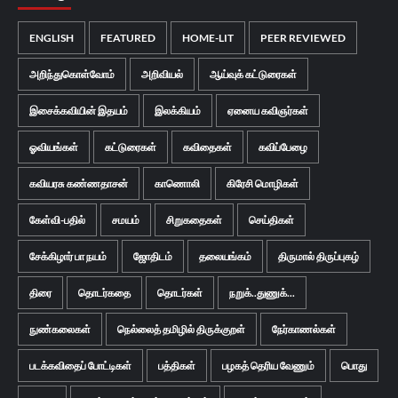
ENGLISH
FEATURED
HOME-LIT
PEER REVIEWED
அறிந்துகொள்வோம்
அறிவியல்
ஆய்வுக் கட்டுரைகள்
இசைக்கவியின் இதயம்
இலக்கியம்
ஏனைய கவிஞர்கள்
ஓவியங்கள்
கட்டுரைகள்
கவிதைகள்
கவிப்பேழை
கவியரசு கண்ணதாசன்
காணொலி
கிரேசி மொழிகள்
கேள்வி-பதில்
சமயம்
சிறுகதைகள்
செய்திகள்
சேக்கிழார் பா நயம்
ஜோதிடம்
தலையங்கம்
திருமால் திருப்புகழ்
திரை
தொடர்கதை
தொடர்கள்
நறுக்..துணுக்...
நுண்கலைகள்
நெல்லைத் தமிழில் திருக்குறள்
நேர்காணல்கள்
படக்கவிதைப் போட்டிகள்
பத்திகள்
பழகத் தெரிய வேணும்
பொது