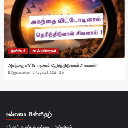
இலக்கியம்
மரபுக் கவிதைகள்
அகந்தை விட்டோடினால் தெரிந்திடுவான் சிவனாய்!
ஜெயராமசர்மா
August 3, 2026
0
வல்லமை மின்னிதழ்
15 ஆம் ஆண்டில் வல்லமை மின்னிதழ்