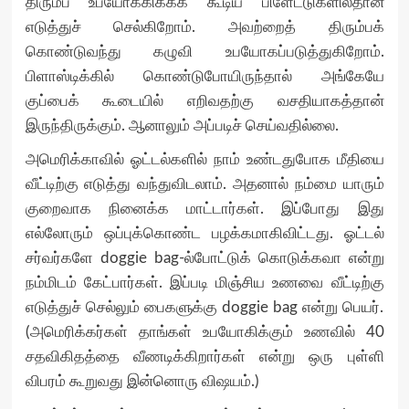
திரும்ப உபயோக்கிக்கக் கூடிய பிளேட்டுகளில்தான்
எடுத்துச் செல்கிறோம். அவற்றைத் திரும்பக்
கொண்டுவந்து கழுவி உபயோகப்படுத்துகிறோம்.
பிளாஸ்டிக்கில் கொண்டுபோயிருந்தால் அங்கேயே
குப்பைக் கூடையில் எறிவதற்கு வசதியாகத்தான்
இருந்திருக்கும். ஆனாலும் அப்படிச் செய்வதில்லை.
அமெரிக்காவில் ஓட்டல்களில் நாம் உண்டதுபோக மீதியை
வீட்டிற்கு எடுத்து வந்துவிடலாம். அதனால் நம்மை யாரும்
குறைவாக நினைக்க மாட்டார்கள். இப்போது இது
எல்லோரும் ஒப்புக்கொண்ட பழக்கமாகிவிட்டது. ஓட்டல்
சர்வர்களே doggie bag-ல்போட்டுக் கொடுக்கவா என்று
நம்மிடம் கேட்பார்கள். இப்படி மிஞ்சிய உணவை வீட்டிற்கு
எடுத்துச் செல்லும் பைகளுக்கு doggie bag என்று பெயர்.
(அமெரிக்கர்கள் தாங்கள் உபயோகிக்கும் உணவில் 40
சதவிகிதத்தை வீணடிக்கிறார்கள் என்று ஒரு புள்ளி
விபரம் கூறுவது இன்னொரு விஷயம்.)