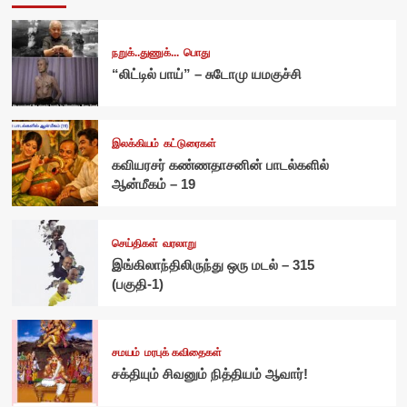
நறுக்..துணுக்...
பொது
“லிட்டில் பாய்” – சுடோமு யமகுச்சி
இலக்கியம்
கட்டுரைகள்
கவியரசர் கண்ணதாசனின் பாடல்களில்
ஆன்மீகம் – 19
செய்திகள்
வரலாறு
இங்கிலாந்திலிருந்து ஒரு மடல் – 315
(பகுதி-1)
சமயம்
மரபுக் கவிதைகள்
சக்தியும் சிவனும் நித்தியம் ஆவார்!