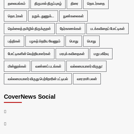
தலையங்கம்
திருமால் திருப்புகழ்
திரை
தொடர்கதை
தொடர்கள்
நறுக்..துணுக்...
நுண்கலைகள்
நெல்லைத் தமிழில் திருக்குறள்
நேர்காணல்கள்
படக்கவிதைப் போட்டிகள்
பத்திகள்
பழகத் தெரிய வேணும்
பொது
பொது
போட்டிகளின் வெற்றியாளர்கள்
மரபுக் கவிதைகள்
மறு பகிர்வு
மின்னூல்கள்
வண்ணப் படங்கள்
வல்லமையாளர் விருது!
வல்லமையாளர் விருது பெற்றோரின் பட்டியல்
வார ராசி பலன்
CoverNews Social
Facebook
Twitter