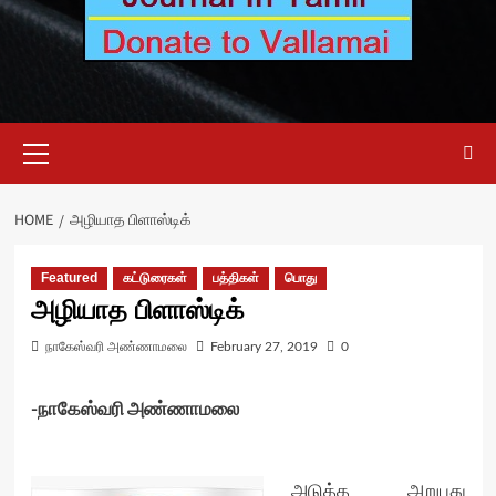
Primary
Menu
HOME
அழியாத பிளாஸ்டிக்
Featured
கட்டுரைகள்
பத்திகள்
பொது
அழியாத பிளாஸ்டிக்
நாகேஸ்வரி அண்ணாமலை
February 27, 2019
0
-நாகேஸ்வரி அண்ணாமலை
அடுத்த அறுபது