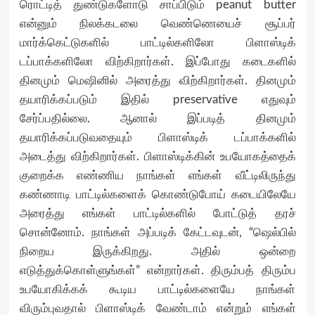
ரொட்டித் துண்டுகளோடு சாப்பிடும் peanut butter
என்னும் நிலக்கடலை வெண்ணெயைச் சூப்பர்
மார்க்கெட்டுகளில் பாட்டில்களிலோ பிளாஸ்டிக்
டப்பாக்களிலோ விற்கிறார்கள். இப்போது கடைகளில்
தினமும் மெஷினில் அரைத்து விற்கிறார்கள். தினமும்
தயாரிக்கப்படும் இதில் preservative எதுவும்
சேர்ப்பதில்லை. ஆனால் இப்படித் தினமும்
தயாரிக்கப்படுவதையும் பிளாஸ்டிக் டப்பாக்களில்
அடைத்து விற்கிறார்கள். பிளாஸ்டிக்கின் உபயோகத்தைக்
குறைக்க எண்ணிய நாங்கள் எங்கள் வீட்டிலிருந்து
கண்ணாடி பாட்டில்களைக் கொண்டுபோய் கடையிலேயே
அரைத்து எங்கள் பாட்டில்களில் போட்டுத் தரச்
சொன்னோம். நாங்கள் அப்படிக் கேட்டவுடன், “ஷெல்பில்
நிறைய இருக்கிறது. அதில் ஒன்றை
எடுத்துக்கொள்ளுங்கள்” என்றார்கள். திரும்பத் திரும்ப
உபயோகிக்கக் கூடிய பாட்டில்களையே நாங்கள்
விரும்புவதால் பிளாஸ்டிக் வேண்டாம் என்றும் எங்கள்