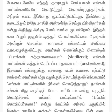
போனவுடனேயே எந்தத் தகராறும் செய்யாமல் எங்கள்
பாட்டில்களிலேயே கொடுத்துக் கொண்டிருந்தார்கள்.
அந்தக் கடை இப்போது மூடப்பட்டுவிட்டது. இன்னொரு
கடையிலும் இதே மாதிரி அன்றன்றே செய்து விற்கிறார்கள்
என்று அறிந்து அங்கு போய் வாங்க முயன்றோம். இந்தக்
கடையிலும் முதலில் ஒத்துக் கொள்ளவில்லை. அவர்கள்
அதற்குச் சொன்ன காரணம் எங்களிடம் சிரிப்பை
வரவழைத்துவிட்டது. அவர்கள் கொடுக்கும் பிளாஸ்டிக்
டப்பாக்கள் சுத்தமானவையாம் (sterilized); எங்கள்
பாட்டில்கள் சுத்தம் செய்யப்படாதவையாம் (unsterilized);
இதனால் எங்களுக்கு ஏதாவது உடல் உபாதை ஏற்பட்டு
நாங்கள் அவர்கள் மீது வழக்குத் தொடர்ந்துவிடுவோமாம்!
“எங்கள் பாட்டில்களில் நீங்கள் கொடுத்தாலும் நாங்கள்
உங்கள் மீது வழக்குப் போட மாட்டோம் என்று எழுதிக்
கொடுத்தால் எங்கள் பாட்டில்களில் நிரப்பிக்
கொடுப்பீர்களா?” என்று கேட்டும் அந்தப் பகுதியில்
இருந்த ஊழியர் ஒத்துக் கொள்ளவில்லை. பின் கடை