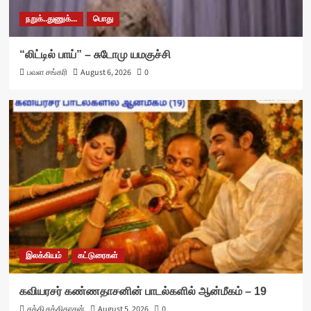
நறுக்..துணுக்...
பொது
“லிட்டில் பாய்” – சுடோமு யமகுச்சி
பவள சங்கரி
August 6, 2026
0
இலக்கியம்
கட்டுரைகள்
கவியரசர் கண்ணதாசனின் பாடல்களில் ஆன்மீகம் – 19
சக்தி சக்திதாசன்
August 5, 2026
0