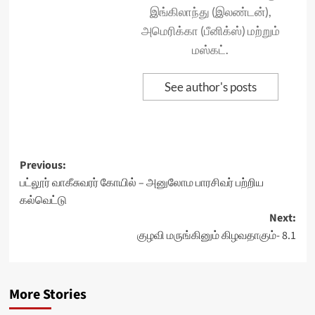
இங்கிலாந்து (இலண்டன்),
அமெரிக்கா (பீனிக்ஸ்) மற்றும்
மஸ்கட்.
See author's posts
Post
Previous:
பட்லூர் வாகீசுவரர் கோயில் – அனுலோம பாரசிவர் பற்றிய
navigation
கல்வெட்டு
Next:
குழவி மருங்கினும் கிழவதாகும்- 8.1
More Stories