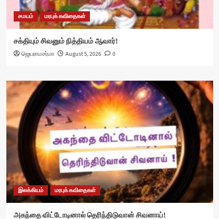
சமயம்
மரபுக் கவிதைகள்
சக்தியும் சிவனும் நித்தியம் ஆவார்!
ஜெயராமசர்மா
August 5, 2026
0
இலக்கியம்
மரபுக் கவிதைகள்
அகந்தை விட்டோடினால் தெரிந்திடுவான் சிவனாய்!