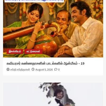
இலக்கியம்
கட்டுரைகள்
கவியரசர் கண்ணதாசனின் பாடல்களில் ஆன்மீகம் – 19
சக்தி சக்திதாசன்
August 5, 2026
0