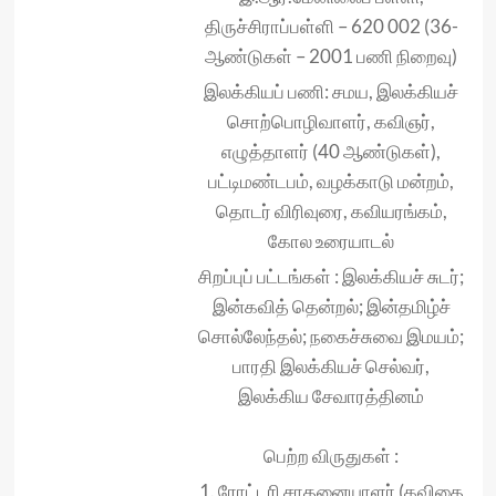
திருச்சிராப்பள்ளி – 620 002 (36-
ஆண்டுகள் – 2001 பணி நிறைவு)
இலக்கியப் பணி: சமய, இலக்கியச்
சொற்பொழிவாளர், கவிஞர்,
எழுத்தாளர் (40 ஆண்டுகள்),
பட்டிமண்டபம், வழக்காடு மன்றம்,
தொடர் விரிவுரை, கவியரங்கம்,
கோல உரையாடல்
சிறப்புப் பட்டங்கள் : இலக்கியச் சுடர்;
இன்கவித் தென்றல்; இன்தமிழ்ச்
சொல்லேந்தல்; நகைச்சுவை இமயம்;
பாரதி இலக்கியச் செல்வர்,
இலக்கிய சேவாரத்தினம்
பெற்ற விருதுகள் :
1. ரோட்டரி சாதனையாளர் (கவிதை