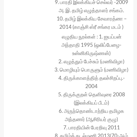
9. பாரதி இலக்கியச் செல்வர் -2009
அ. இ. தமிழ் எழுத்தாளர் சங்கம்.
10. தமிழ் இலக்கிய சேவாரத்னா –
2014 (காஞ்சி ஸ்ரீ சங்கர மடம் )
எழுதிய நூல்கள் : 1. ஐயப்பன்
அந்தாதி 1995 (ஒலிப்பேழை-
உன்னிகிருஷ்ணன்)
2. எழுத்தும் பேச்சும் (மணிவிழா)
3. மொழியும் பொருளும் (மணிவிழா)
4. திருக்காளத்தித் தலச்சிறப்பு.-
2004
5. திருக்குறள் தெளிவுரை 2008
(இலக்கியப் பீடம்)
6. அருந்தொண்டாற்றிய தமிழக
அந்தணர் (ஆசிரியர் குழு)
7. பாரதியின் பேரறிவு 2011
8. தமிழ்க் கடல்மணி 2013(70-ஆம்