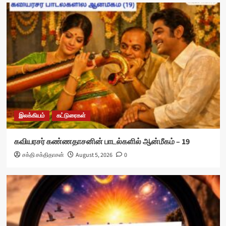
இலக்கியம்
கட்டுரைகள்
கவியரசர் கண்ணதாசனின் பாடல்களில் ஆன்மீகம் – 19
சக்தி சக்திதாசன்
August 5, 2026
0