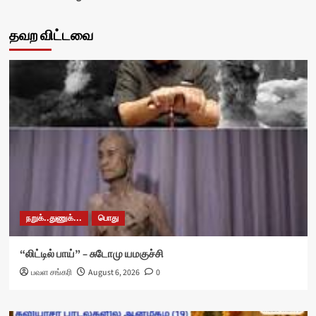
தவற விட்டவை
நறுக்..துணுக்...
பொது
“லிட்டில் பாய்” – சுடோமு யமகுச்சி
பவள சங்கரி
August 6, 2026
0