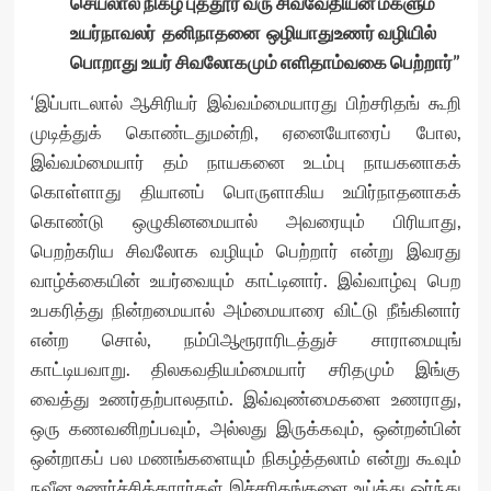
செயலால் நிகழ் புத்தூர் வரு சிவவேதியன் மகளும்
உயர்நாவலர் தனிநாதனை ஒழியாதுஉணர் வழியில்
பொறாது உயர் சிவலோகமும் எளிதாம்வகை பெற்றார்”
‘இப்பாடலால் ஆசிரியர் இவ்வம்மையாரது பிற்சரிதங் கூறி
முடித்துக் கொண்டதுமன்றி, ஏனையோரைப் போல,
இவ்வம்மையார் தம் நாயகனை உடம்பு நாயகனாகக்
கொள்ளாது தியானப் பொருளாகிய உயிர்நாதனாகக்
கொண்டு ஒழுகினமையால் அவரையும் பிரியாது,
பெறற்கரிய சிவலோக வழியும் பெற்றார் என்று இவரது
வாழ்க்கையின் உயர்வையும் காட்டினார். இவ்வாழ்வு பெற
உபகரித்து நின்றமையால் அம்மையாரை விட்டு நீங்கினார்
என்ற சொல், நம்பிஆரூராரிடத்துச் சாராமையுங்
காட்டியவாறு. திலகவதியம்மையார் சரிதமும் இங்கு
வைத்து உணர்தற்பாலதாம். இவ்வுண்மைகளை உணராது,
ஒரு கணவனிறப்பவும், அல்லது இருக்கவும், ஒன்றன்பின்
ஒன்றாகப் பல மணங்களையும் நிகழ்த்தலாம் என்று கூவும்
நவீன உணர்ச்சிக்காரர்கள் இச்சரிதங்களை உய்த்து ஓர்ந்து