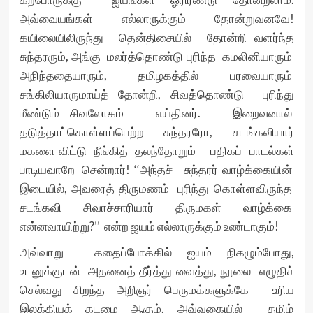
அவ்வையங்கள் எல்லாருக்கும் தோன்றுவனவே!
கயிலையிலிருந்து தென்திசையில் தோன்றி வளர்ந்த
சுந்தரரும், அங்கு மலர்த்தொண்டு புரிந்த கமலினியாரும்
அநிந்ததையாரும், தமிழகத்தில் பரவையாரும்
சங்கிலியாருமாய்த் தோன்றி, சிவத்தொண்டு புரிந்து
மீண்டும் சிவலோகம் எய்தினர். இறைவனால்
தடுத்தாட்கொள்ளப்பெற்ற சுந்தரரோ, சடங்கவியார்
மகளை விட்டு நீங்கித் தலந்தோறும் பதிகப் பாடல்கள்
பாடியவாறே சென்றார்! ‘‘அந்தச் சுந்தரர் வாழ்க்கையின்
இடையில், அவரைத் திருமணம் புரிந்து கொள்ளவிருந்த
சடங்கவி சிவாச்சாரியார் திருமகள் வாழ்க்கை
என்னவாயிற்று?’’ என்ற ஐயம் எல்லாருக்கும் உண்டாகும்!
அவ்வாறு கதைப்போக்கில் ஐயம் நிகழும்போது,
உடனுக்குடன் அதனைத் தீர்த்து வைத்து, நூலை எழுதிச்
செல்வது சிறந்த அறிஞர் பெருமக்களுக்கே உரிய
இலக்கியக் கடமை ஆகும். அவ்வகையில் தமிழ்