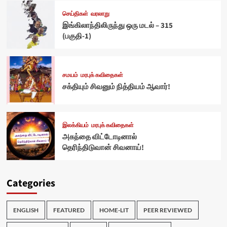
செய்திகள்
வரலாறு
இங்கிலாந்திலிருந்து ஒரு மடல் – 315
(பகுதி-1)
சமயம்
மரபுக் கவிதைகள்
சக்தியும் சிவனும் நித்தியம் ஆவார்!
இலக்கியம்
மரபுக் கவிதைகள்
அகந்தை விட்டோடினால்
தெரிந்திடுவான் சிவனாய்!
Categories
ENGLISH
FEATURED
HOME-LIT
PEER REVIEWED