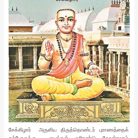
சேக்கிழார் அருளிய திருத்தொண்டர் புராணத்தைக்
கற்போருக்கு ஐயங்கள் ஓரிரண்டு தோன்றலாம்.