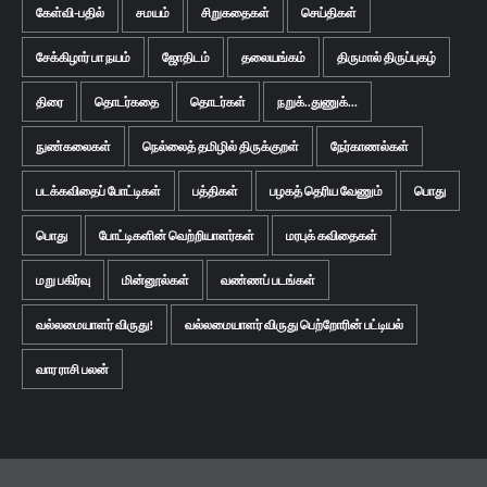
கேள்வி-பதில்
சமயம்
சிறுகதைகள்
செய்திகள்
சேக்கிழார் பா நயம்
ஜோதிடம்
தலையங்கம்
திருமால் திருப்புகழ்
திரை
தொடர்கதை
தொடர்கள்
நறுக்..துணுக்...
நுண்கலைகள்
நெல்லைத் தமிழில் திருக்குறள்
நேர்காணல்கள்
படக்கவிதைப் போட்டிகள்
பத்திகள்
பழகத் தெரிய வேணும்
பொது
பொது
போட்டிகளின் வெற்றியாளர்கள்
மரபுக் கவிதைகள்
மறு பகிர்வு
மின்னூல்கள்
வண்ணப் படங்கள்
வல்லமையாளர் விருது!
வல்லமையாளர் விருது பெற்றோரின் பட்டியல்
வார ராசி பலன்