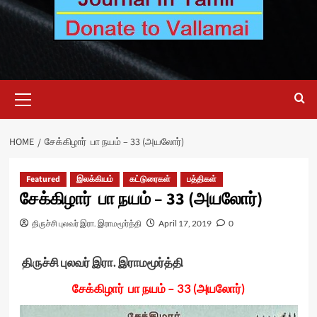
Primary
Menu
HOME
சேக்கிழார் பா நயம் – 33 (அயலோர்)
Featured
இலக்கியம்
கட்டுரைகள்
பத்திகள்
சேக்கிழார் பா நயம் – 33 (அயலோர்)
திருச்சி புலவர் இரா. இராமமூர்த்தி
April 17, 2019
0
திருச்சி புலவர் இரா. இராமமூர்த்தி
சேக்கிழார் பா நயம் – 33 (அயலோர்)