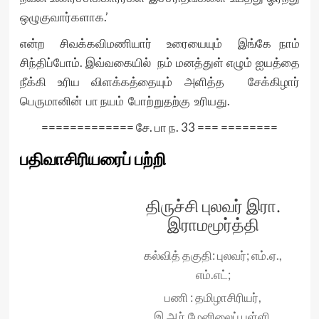
ஒழுகுவார்களாக.’
என்ற சிவக்கவிமணியார் உரையையும் இங்கே நாம்
சிந்திப்போம். இவ்வகையில் நம் மனத்துள் எழும் ஐயத்தை
நீக்கி உரிய விளக்கத்தையும் அளித்த சேக்கிழார்
பெருமானின் பா நயம் போற்றுதற்கு உரியது.
============= சே. பா ந. 33 === ========
பதிவாசிரியரைப் பற்றி
திருச்சி புலவர் இரா.
இராமமூர்த்தி
கல்வித் தகுதி: புலவர்; எம்.ஏ.,
எம்.எட்;
பணி : தமிழாசிரியர்,
இ.ஆர்.மேனிலைப் பள்ளி,