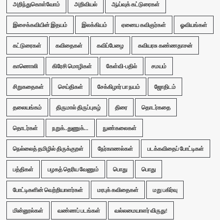
அறிந்துகொள்வோம்
அறிவியல்
ஆய்வுக் கட்டுரைகள்
இசைக்கவியின் இதயம்
இலக்கியம்
ஏனைய கவிஞர்கள்
ஓவியங்கள்
கட்டுரைகள்
கவிதைகள்
கவிப்பேழை
கவியரசு கண்ணதாசன்
காணொலி
கிரேசி மொழிகள்
கேள்வி-பதில்
சமயம்
சிறுகதைகள்
செய்திகள்
சேக்கிழார் பா நயம்
ஜோதிடம்
தலையங்கம்
திருமால் திருப்புகழ்
திரை
தொடர்கதை
தொடர்கள்
நறுக்..துணுக்...
நுண்கலைகள்
நெல்லைத் தமிழில் திருக்குறள்
நேர்காணல்கள்
படக்கவிதைப் போட்டிகள்
பத்திகள்
பழகத் தெரிய வேணும்
பொது
பொது
போட்டிகளின் வெற்றியாளர்கள்
மரபுக் கவிதைகள்
மறு பகிர்வு
மின்னூல்கள்
வண்ணப் படங்கள்
வல்லமையாளர் விருது!