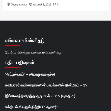
ஜெயராமசர்மா
August 3, 2026
0
வல்லமை மின்னிதழ்
15 ஆம் ஆண்டில் வல்லமை மின்னிதழ்
புதிய பதிவுகள்
“லிட்டில் பாய்” – சுடோமு யமகுச்சி
கவியரசர் கண்ணதாசனின் பாடல்களில் ஆன்மீகம் – 19
இங்கிலாந்திலிருந்து ஒரு மடல் – 315 (பகுதி-1)
சக்தியும் சிவனும் நித்தியம் ஆவார்!