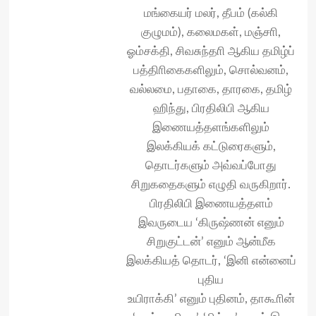
மங்கையர் மலர், தீபம் (கல்கி
குழுமம்), கலைமகள், மஞ்சாி,
ஓம்சக்தி, சிவசுந்தாி ஆகிய தமிழ்ப்
பத்திாிகைகளிலும், சொல்வனம்,
வல்லமை, பதாகை, தாரகை, தமிழ்
ஹிந்து, பிரதிலிபி ஆகிய
இணையத்தளங்களிலும்
இலக்கியக் கட்டுரைகளும்,
தொடர்களும் அவ்வப்போது
சிறுகதைகளும் எழுதி வருகிறார்.
பிரதிலிபி இணையத்தளம்
இவருடைய ‘கிருஷ்ணன் எனும்
சிறுகுட்டன்’ எனும் ஆன்மீக
இலக்கியத் தொடர், ‘இனி என்னைப்
புதிய
உயிராக்கி’ எனும் புதினம், தாகூாின்