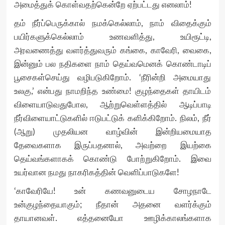
அமைத்துக் கொள்வதற்கென்றே ஏற்பட்டது எனலாம்!
தம் நீர்ப்பெருக்கால் நமக்கெல்லாம், நாம் விதைக்கும்
பயிர்களுக்கெல்லாம் உணவளித்து, உயிரூட்டி,
அரவணைத்து வளர்த்துவரும் கங்கை, காவேரி, வைகை,
இன்னும் பல நதிகளை நாம் தெய்வமெனக் கொண்டாடிப்
பூசைகள்செய்து வழிபடுகிறோம். ‘நீரின்றி அமையாது
உலகு,’ என்பது நாமறிந்த உண்மை! குழந்தைகள் தாயிடம்
விளையாடுவதுபோல, ஆற்றுவெள்ளத்தில் ஆடிப்பாடி
நீர்விளையாட்டுகளில் ஈடுபட்டுக் களிக்கிறோம். நிலம், நீர்
(ஆறு) முதலியன வாழ்வின் இன்றியமையாத
தேவைகளாக இருப்பதனால், அவற்றை இயற்கை
தெய்வங்களாகக் கொண்டு போற்றுகிறோம். இவை
உயர்வான நமது நாகரிகத்தின் வெளிப்பாடுகளே!
‘காவேரியே! உன் கணவனுடைய சோழநாடே
உன்குழந்தையாகும்; நீதான் அதனை வளர்க்கும்
தாயானவள். எத்தனையோ ஊழிக்காலங்களாக