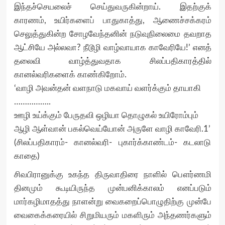
இந்தச்செயலைச் செய்துவருகின்றாய். இதற்குக்
காரணம், உயிர்களைப் பாதுகாத்து, ஆணைச்சக்கரம்
செலுத்துகின்ற சோழவேந்தனின் நடுவுநிலைமை தவறாத
ஆட்சியே அல்லவா? நீடூழி வாழ்வாயாக காவேரியே!’ எனத்
தலைவி வாழ்த்துவதாக சிலப்பதிகாரத்தில்
கானல்வரிகளைக் காண்கிறோம்.
‘வாழி அவன்தன் வளநாடு மகவாய் வளர்க்கும் தாயாகி
……………..
ஊழி உய்க்கும் பேருதவி ஒழியா தொழுகல் உயிரோம்பும்
ஆழி ஆள்வான் பகல்வெய்யோன் அருளே வாழி காவேரி.1’
(சிலப்பதிகாரம்- கானல்வரி- புகார்க்காண்டம்- கடலாடு
காதை)
சிவபிரானுக்கு உகந்த திருவாதிரை நாளில் பௌர்ணமி
தினமும் கூடியிருந்த முன்பனிக்காலம் எனப்படும்
மார்கழிமாதத்து நாளன்று வைகறைப்பொழுதிற்கு முன்பே
வைகைக்கரையில் சிறுமியரும் மகளிரும் அந்தணர்களும்