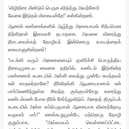
‘விழிநீரை மீண்டும் பெருக விடுத்து அவற்கோர்
வேலை இடுதல் மிகையன்றே!’ என்கின்றனர்.
ஆனால் எண்ணங்களில் ஆழ்ந்து அசையாமல் சிற்பமென
நிற்கிறாள் இளவரசி தடாதகை. அவளை விரைந்து
நீராடவைக்கத் தோழியர் இன்னொரு உபாயத்தைக்
கையாளுகின்றனர்!
“மடங்கி வரும் அலைகளையும் குளிர்ச்சி பொருந்திய
நீரையுமுடைய வைகை நதியில், வண்டல் இடுகின்ற
மண்ணைக் கூடையில் அள்ளி வைத்து முன்பே சுமந்தவர்
உன் காதலர்தானே? நீரிலிறங்கி ஆடினாயானால் உன்
மார்பிலணிந்துள்ள சிவந்த குங்குமச்சேறு கரைந்து
வண்டல்மண் போல நீரில் சேர்ந்துவிடும். அதைத் திரும்பக்
கூடையில் அள்ள எம்பெருமான் ஆசையாக விரைந்தோடி
வருவார் பார்!” எனக்கூறுமுன்பே, மற்றொரு தோழி
குறும்பாக, “அவ்வமயம் வெள்ளைப்பிட்டை