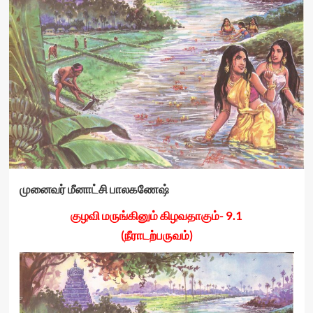
முனைவர் மீனாட்சி பாலகணேஷ்
குழவி மருங்கினும் கிழவதாகும்- 9.1
(நீராடற்பருவம்)