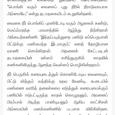
“பொங்கி வரும் வைகைப் புது நீரில் நீராடுவாயாக
அம்மையே,” என்று தடாதகையிடம் கூறுகின்றனர்.
வைகை நீர் பொங்கிப் புரண்டோடி வரும் அழகைக் கண்டு,
மெய்ம்மறந்த பரவசத்தில் ஆழ்ந்து நிற்கிறாள்
அங்கயற்கண்ணி. ‘இந்தப்படித்துறை பண்டு எம்பெருமான்
பிட்டுக்கு மண்சுமந்த இடமாகும்,’ எனத் தோழியான
வாணி சொல்கிறாள். அதனைக் கேட்டவுடன்
தடாதகையின் உள்ளம் கசிந்துருகிக் காதலில்
கண்களிலிருந்து ஆனந்த வெள்ளம் பொழிகின்றதாம்.
நீர் பெருகிக் கரையுடைத்துக் கொண்டோடிய வைகையும்,
பிட்டு விற்கும் வந்திக்கு உதவ வேண்டி, கூடையில்
மண்ணை வாரித் தலைச்சுமை எடுத்துக் கரையமைக்கும்
பணியில் ஈடுபட்டிருந்த காதல் கொழுநனும், அவனைப்
பிரம்பால் அடித்த பாண்டியனும் ஆகிய காட்சிகள்
அம்மையின் மனக்கண்ணில் படமாக விரிகின்றன.