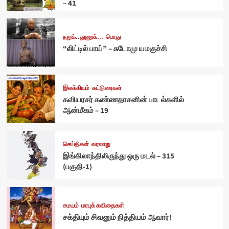
– 41
நறுக்..துணுக்...
பொது
“லிட்டில் பாய்” – சுடோமு யமகுச்சி
இலக்கியம்
கட்டுரைகள்
கவியரசர் கண்ணதாசனின் பாடல்களில்
ஆன்மீகம் – 19
செய்திகள்
வரலாறு
இங்கிலாந்திலிருந்து ஒரு மடல் – 315
(பகுதி-1)
சமயம்
மரபுக் கவிதைகள்
சக்தியும் சிவனும் நித்தியம் ஆவார்!