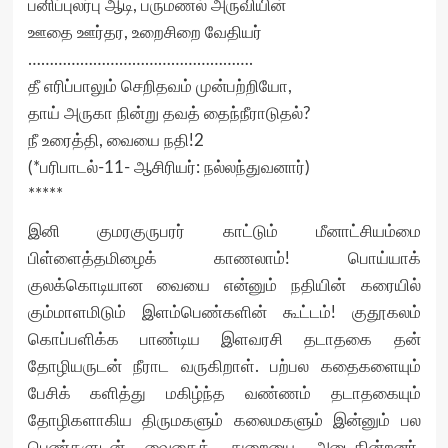
பனிப்புலர்பு ஆடி, பருமணல் அருவியின்
ஊதை ஊர்தர, உறைசிறை வேதியர்
…………………………………………….
தீ எரிப்பாலும் செறிதவம் முன்பற்றியோ,
தாய் அருகா நின்று தவத் தைந்நீராடுதல்?
நீ உரைத்தி, வையை நதி!2
(*பரிபாடல்-11- ஆசிரியர்: நல்லந்துவனார்)
*****
இனி குமரகுருபரர் காட்டும் மீனாட்சியம்மை
பிள்ளைத்தமிழைக் காணலாம்! பொய்யாக்
குலக்கொடியான வையை என்னும் நதியின் கரையில்
கும்மாளமிடும் இளம்பெண்களின் கூட்டம்! குதூகலம்
கொப்பளிக்க பாண்டிய இளவரசி தடாதகை தன்
தோழியருடன் நீராட வருகிறாள். பற்பல கதைகளையும்
பேசிக் களித்து மகிழ்ந்த வண்ணம் தடாதகையும்
தோழிகளாகிய திருமகளும் கலைமகளும் இன்னும் பல
பெண்களுடன் வைகைத் துறையை அடைகின்றனர்.