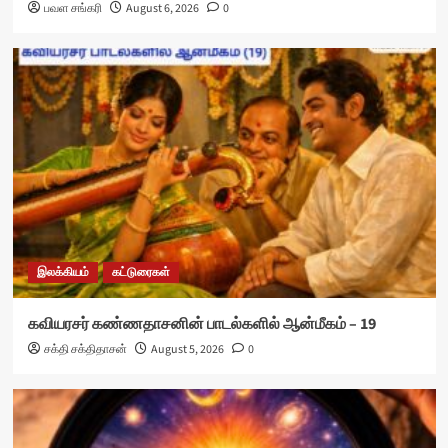
பவள சங்கரி
August 6, 2026
0
இலக்கியம்
கட்டுரைகள்
கவியரசர் கண்ணதாசனின் பாடல்களில் ஆன்மீகம் – 19
சக்தி சக்திதாசன்
August 5, 2026
0