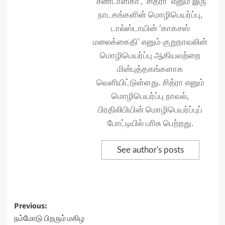
‘சண்டாளிகா’, ‘சித்ரா’ எனும் இரு
நாடகங்களின் மொழிபெயர்ப்பு,
டால்ஸ்டாயின் ‘காகசஸ்
மலைக்கைதி’ எனும் குறுநாவலின்
மொழிபெயர்ப்பு ஆகியவற்றை
மின்புத்தகங்களாக
வெளியிட்டுள்ளது. சித்ரா எனும்
மொழிபெயர்ப்பு நாவல்,
பிரதிலிபியின் மொழிபெயர்ப்புப்
போட்டியில் பாிசு பெற்றது.
See author's posts
Post
Previous:
நம்மோடு பிறரும் மகிழ
navigation