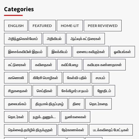
Categories
ENGLISH
FEATURED
HOME-LIT
PEER REVIEWED
அறிந்துகொள்வோம்
அறிவியல்
ஆய்வுக் கட்டுரைகள்
இசைக்கவியின் இதயம்
இலக்கியம்
ஏனைய கவிஞர்கள்
ஓவியங்கள்
கட்டுரைகள்
கவிதைகள்
கவிப்பேழை
கவியரசு கண்ணதாசன்
காணொலி
கிரேசி மொழிகள்
கேள்வி-பதில்
சமயம்
சிறுகதைகள்
செய்திகள்
சேக்கிழார் பா நயம்
ஜோதிடம்
தலையங்கம்
திருமால் திருப்புகழ்
திரை
தொடர்கதை
தொடர்கள்
நறுக்..துணுக்...
நுண்கலைகள்
நெல்லைத் தமிழில் திருக்குறள்
நேர்காணல்கள்
படக்கவிதைப் போட்டிகள்