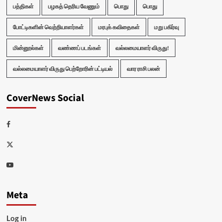
பத்திகள்
பழகத் தெரிய வேணும்
பொது
பொது
போட்டிகளின் வெற்றியாளர்கள்
மரபுக் கவிதைகள்
மறு பகிர்வு
மின்னூல்கள்
வண்ணப் படங்கள்
வல்லமையாளர் விருது!
வல்லமையாளர் விருது பெற்றோரின் பட்டியல்
வார ராசி பலன்
CoverNews Social
Facebook
Twitter
Youtube
Meta
Log in