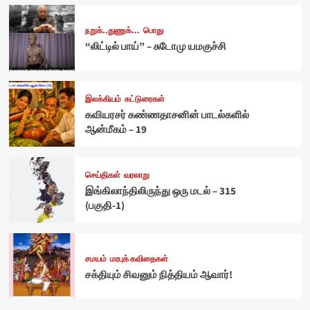
நறுக்..துணுக்...
பொது
“லிட்டில் பாய்” – சுடோமு யமகுச்சி
இலக்கியம்
கட்டுரைகள்
கவியரசர் கண்ணதாசனின் பாடல்களில்
ஆன்மீகம் – 19
செய்திகள்
வரலாறு
இங்கிலாந்திலிருந்து ஒரு மடல் – 315
(பகுதி-1)
சமயம்
மரபுக் கவிதைகள்
சக்தியும் சிவனும் நித்தியம் ஆவார்!