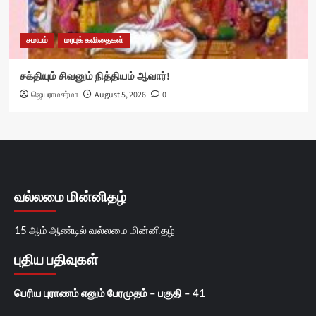
சமயம்
மரபுக் கவிதைகள்
சக்தியும் சிவனும் நித்தியம் ஆவார்!
ஜெயராமசர்மா
August 5, 2026
0
வல்லமை மின்னிதழ்
15 ஆம் ஆண்டில் வல்லமை மின்னிதழ்
புதிய பதிவுகள்
பெரிய புராணம் எனும் பேரமுதம் – பகுதி – 41