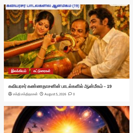
இலக்கியம்
கட்டுரைகள்
கவியரசர் கண்ணதாசனின் பாடல்களில் ஆன்மீகம் – 19
சக்தி சக்திதாசன்
August 5, 2026
0