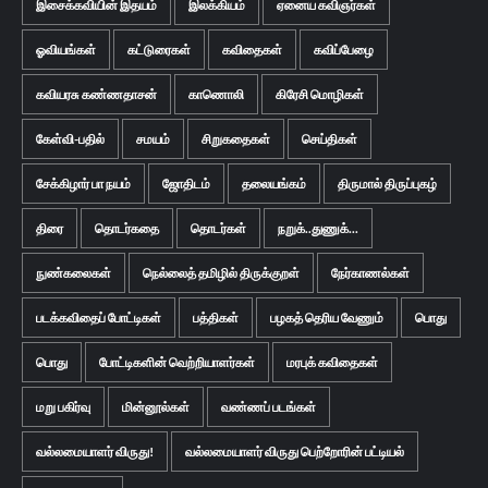
இசைக்கவியின் இதயம்
இலக்கியம்
ஏனைய கவிஞர்கள்
ஓவியங்கள்
கட்டுரைகள்
கவிதைகள்
கவிப்பேழை
கவியரசு கண்ணதாசன்
காணொலி
கிரேசி மொழிகள்
கேள்வி-பதில்
சமயம்
சிறுகதைகள்
செய்திகள்
சேக்கிழார் பா நயம்
ஜோதிடம்
தலையங்கம்
திருமால் திருப்புகழ்
திரை
தொடர்கதை
தொடர்கள்
நறுக்..துணுக்...
நுண்கலைகள்
நெல்லைத் தமிழில் திருக்குறள்
நேர்காணல்கள்
படக்கவிதைப் போட்டிகள்
பத்திகள்
பழகத் தெரிய வேணும்
பொது
பொது
போட்டிகளின் வெற்றியாளர்கள்
மரபுக் கவிதைகள்
மறு பகிர்வு
மின்னூல்கள்
வண்ணப் படங்கள்
வல்லமையாளர் விருது!
வல்லமையாளர் விருது பெற்றோரின் பட்டியல்