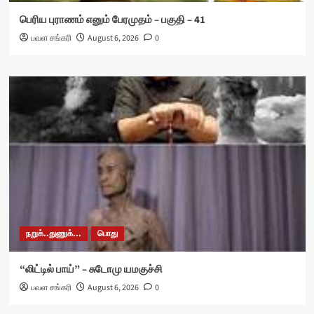
பெரிய புராணம் எனும் பேரமுதம் – பகுதி – 41
பவள சங்கரி
August 6, 2026
0
நறுக்..துணுக்...
பொது
“லிட்டில் பாய்” – சுடோமு யமகுச்சி
பவள சங்கரி
August 6, 2026
0