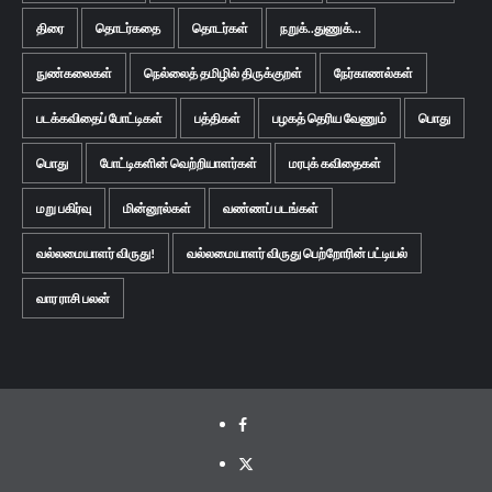
திரை
தொடர்கதை
தொடர்கள்
நறுக்..துணுக்...
நுண்கலைகள்
நெல்லைத் தமிழில் திருக்குறள்
நேர்காணல்கள்
படக்கவிதைப் போட்டிகள்
பத்திகள்
பழகத் தெரிய வேணும்
பொது
பொது
போட்டிகளின் வெற்றியாளர்கள்
மரபுக் கவிதைகள்
மறு பகிர்வு
மின்னூல்கள்
வண்ணப் படங்கள்
வல்லமையாளர் விருது!
வல்லமையாளர் விருது பெற்றோரின் பட்டியல்
வார ராசி பலன்
Facebook
Twitter