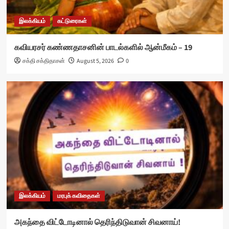
இலக்கியம்
கட்டுரைகள்
கவியரசர் கண்ணதாசனின் பாடல்களில் ஆன்மீகம் – 19
சக்தி சக்திதாசன்
August 5, 2026
0
இலக்கியம்
மரபுக் கவிதைகள்
அகந்தை விட்டோடினால் தெரிந்திடுவான் சிவனாய்!