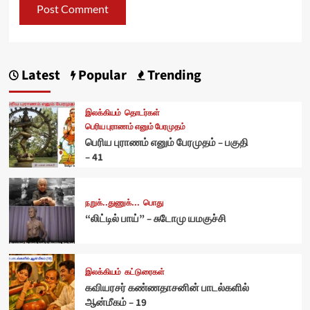
Latest
Popular
Trending
இலக்கியம்
தொடர்கள்
பெரிய புராணம் எனும் பேரமுதம்
பெரிய புராணம் எனும் பேரமுதம் – பகுதி
– 41
நறுக்..துணுக்...
பொது
“லிட்டில் பாய்” – சுடோமு யமகுச்சி
இலக்கியம்
கட்டுரைகள்
கவியரசர் கண்ணதாசனின் பாடல்களில்
ஆன்மீகம் – 19