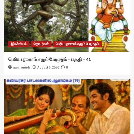
இலக்கியம்
தொடர்கள்
பெரிய புராணம் எனும் பேரமுதம்
பெரிய புராணம் எனும் பேரமுதம் – பகுதி – 41
பவள சங்கரி
August 6, 2026
0