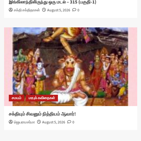
இங்கிலாந்திலிருந்து ஒரு மடல் – 315 (பகுதி-1)
சக்தி சக்திதாசன்
August 5, 2026
0
சமயம்
மரபுக் கவிதைகள்
சக்தியும் சிவனும் நித்தியம் ஆவார்!
ஜெயராமசர்மா
August 5, 2026
0