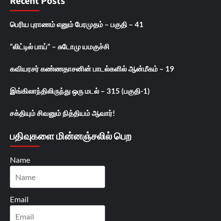
Recent Posts
பெரிய புராணம் எனும் பேரமுதம் – பகுதி – 41
“லிட்டில் பாய்” – சுடோமு யமகுச்சி
கவியரசர் கண்ணதாசனின் பாடல்களில் ஆன்மீகம் – 19
இங்கிலாந்திலிருந்து ஒரு மடல் – 315 (பகுதி-1)
சக்தியும் சிவனும் நித்தியம் ஆவார்!
பதிவுகளை மின்னஞ்சலில் பெற
Name
Email