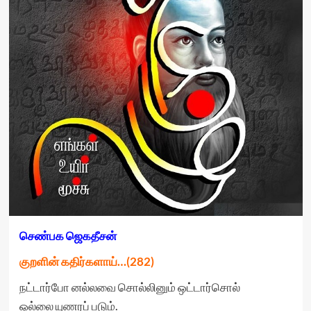
செண்பக
ஜெகதீசன்
குறளின் கதிர்களாய்…(
282)
நட்டார்போ னல்லவை சொல்லினும் ஒட்டார்சொல்
ஒல்லை யுணரப் படும்.