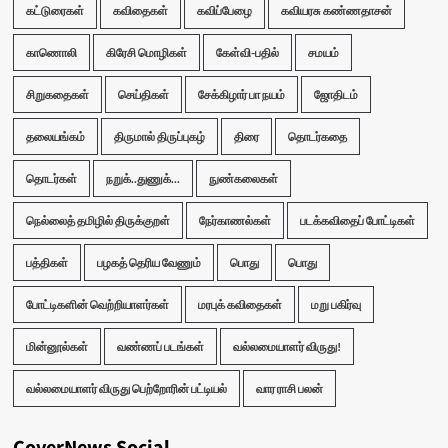
கட்டுரைகள்
கவிதைகள்
கவிப்பேழை
கவியரசு கண்ணதாசன்
காணொலி
கிரேசி மொழிகள்
கேள்வி-பதில்
சமயம்
சிறுகதைகள்
செய்திகள்
சேக்கிழார் பா நயம்
ஜோதிடம்
தலையங்கம்
திருமால் திருப்புகழ்
திரை
தொடர்கதை
தொடர்கள்
நறுக்..துணுக்...
நுண்கலைகள்
நெல்லைத் தமிழில் திருக்குறள்
நேர்காணல்கள்
படக்கவிதைப் போட்டிகள்
பத்திகள்
பழகத் தெரிய வேணும்
பொது
பொது
போட்டிகளின் வெற்றியாளர்கள்
மரபுக் கவிதைகள்
மறு பகிர்வு
மின்னூல்கள்
வண்ணப் படங்கள்
வல்லமையாளர் விருது!
வல்லமையாளர் விருது பெற்றோரின் பட்டியல்
வார ராசி பலன்
CoverNews Social