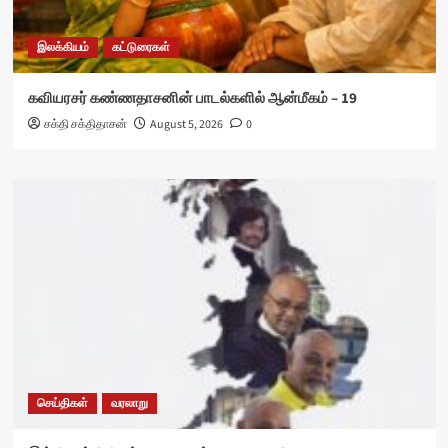
இலக்கியம்
கட்டுரைகள்
கவியரசர் கண்ணதாசனின் பாடல்களில் ஆன்மீகம் – 19
சக்தி சக்திதாசன்
August 5, 2026
0
செய்திகள்
வரலாறு