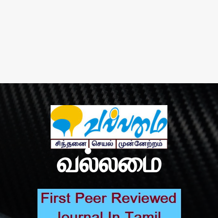
வல்லமை