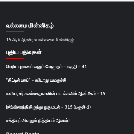
வல்லமை மின்னிதழ்
15 ஆம் ஆண்டில் வல்லமை மின்னிதழ்
புதிய பதிவுகள்
பெரிய புராணம் எனும் பேரமுதம் – பகுதி – 41
“லிட்டில் பாய்” – சுடோமு யமகுச்சி
கவியரசர் கண்ணதாசனின் பாடல்களில் ஆன்மீகம் – 19
இங்கிலாந்திலிருந்து ஒரு மடல் – 315 (பகுதி-1)
சக்தியும் சிவனும் நித்தியம் ஆவார்!