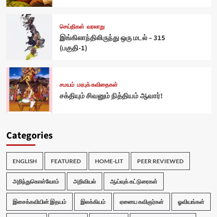
செய்திகள்
வரலாறு
இங்கிலாந்திலிருந்து ஒரு மடல் – 315
(பகுதி-1)
சமயம்
மரபுக் கவிதைகள்
சக்தியும் சிவனும் நித்தியம் ஆவார்!
Categories
ENGLISH
FEATURED
HOME-LIT
PEER REVIEWED
அறிந்துகொள்வோம்
அறிவியல்
ஆய்வுக் கட்டுரைகள்
இசைக்கவியின் இதயம்
இலக்கியம்
ஏனைய கவிஞர்கள்
ஓவியங்கள்