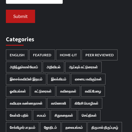
Categories
ENGLISH
FEATURED
HOME-LIT
PEER REVIEWED
அறிந்துகொள்வோம்
அறிவியல்
ஆய்வுக் கட்டுரைகள்
இசைக்கவியின் இதயம்
இலக்கியம்
ஏனைய கவிஞர்கள்
ஓவியங்கள்
கட்டுரைகள்
கவிதைகள்
கவிப்பேழை
கவியரசு கண்ணதாசன்
காணொலி
கிரேசி மொழிகள்
கேள்வி-பதில்
சமயம்
சிறுகதைகள்
செய்திகள்
சேக்கிழார் பா நயம்
ஜோதிடம்
தலையங்கம்
திருமால் திருப்புகழ்