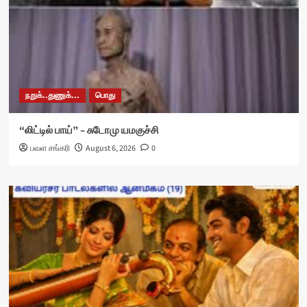
நறுக்..துணுக்...
பொது
“லிட்டில் பாய்” – சுடோமு யமகுச்சி
பவள சங்கரி
August 6, 2026
0