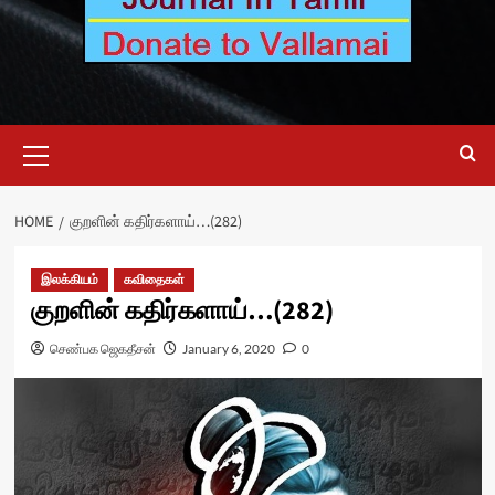
Primary
Menu
HOME
குறளின் கதிர்களாய்…(282)
இலக்கியம்
கவிதைகள்
குறளின் கதிர்களாய்…(282)
செண்பக ஜெகதீசன்
January 6, 2020
0