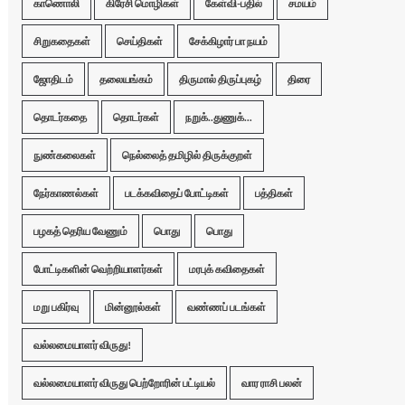
காணொலி
கிரேசி மொழிகள்
கேள்வி-பதில்
சமயம்
சிறுகதைகள்
செய்திகள்
சேக்கிழார் பா நயம்
ஜோதிடம்
தலையங்கம்
திருமால் திருப்புகழ்
திரை
தொடர்கதை
தொடர்கள்
நறுக்..துணுக்...
நுண்கலைகள்
நெல்லைத் தமிழில் திருக்குறள்
நேர்காணல்கள்
படக்கவிதைப் போட்டிகள்
பத்திகள்
பழகத் தெரிய வேணும்
பொது
பொது
போட்டிகளின் வெற்றியாளர்கள்
மரபுக் கவிதைகள்
மறு பகிர்வு
மின்னூல்கள்
வண்ணப் படங்கள்
வல்லமையாளர் விருது!
வல்லமையாளர் விருது பெற்றோரின் பட்டியல்
வார ராசி பலன்