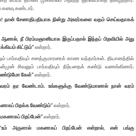
் கனவு கண்டார்.
ே
!
நான்
சேனாதிபதியாக
நின்று
அசுரர்களை
வதம்
செய்வதாகக்
.
ஆனால்
,
நீ
பிரம்மஞானியாக
இருப்பதால்
இந்தப்
பிறவியில்
அது
க்கியம்
கிட்டும்
”
என்றார்.
ம் பார்வதியும் சனத்குமாரரைக் காண வந்தார்கள். தியானத்தில்
ன்முன் சிவனும் பார்வதியும் நிற்பதைக் கண்டு வணங்கினார்.
ேண்டுமோ
கேள்
”
என்றார்.
வரம்
தர
வேண்டாம்
.
உங்களுக்கு
வேண்டுமானால்
நான்
வரம்
னாகப்
பிறக்க
வேண்டும்
”
என்றார்.
மகனாகப்
பிறப்பேன்
”
என்றார்.
”
உம்
அருளால்
மகனாகப்
பிறப்பேன்
என்றால்
,
என்
பங்கு