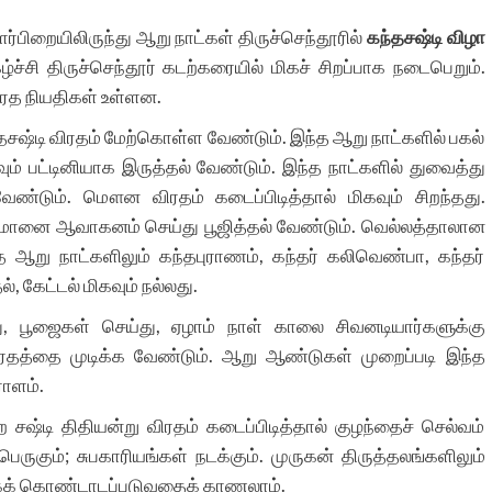
்பிறையிலிருந்து ஆறு நாட்கள் திருச்செந்தூரில்
கந்தசஷ்டி விழா
ச்சி திருச்செந்தூர் கடற்கரையில் மிகச் சிறப்பாக நடைபெறும்.
ிரத நியதிகள் உள்ளன.
சஷ்டி விரதம் மேற்கொள்ள வேண்டும். இந்த ஆறு நாட்களில் பகல்
ும் பட்டினியாக இருத்தல் வேண்டும். இந்த நாட்களில் துவைத்து
ும். மௌன விரதம் கடைப்பிடித்தால் மிகவும் சிறந்தது.
 பெருமானை ஆவாகனம் செய்து பூஜித்தல் வேண்டும். வெல்லத்தாலான
 ஆறு நாட்களிலும் கந்தபுராணம், கந்தர் கலிவெண்பா, கந்தர்
, கேட்டல் மிகவும் நல்லது.
து, பூஜைகள் செய்து, ஏழாம் நாள் காலை சிவனடியார்களுக்கு
ரதத்தை முடிக்க வேண்டும். ஆறு ஆண்டுகள் முறைப்படி இந்த
ராளம்.
ஷ்டி திதியன்று விரதம் கடைப்பிடித்தால் குழந்தைச் செல்வம்
சி பெருகும்; சுபகாரியங்கள் நடக்கும். முருகன் திருத்தலங்களிலும்
மாகக் கொண்டாடப்படுவதைக் காணலாம்.