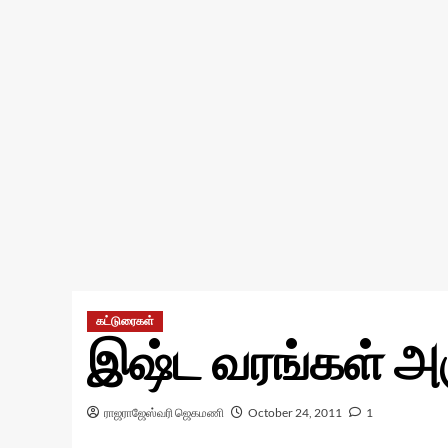
கட்டுரைகள்
இஷ்ட வரங்கள் அர
ராஜராஜேஸ்வரி ஜெகமணி
October 24, 2011
1