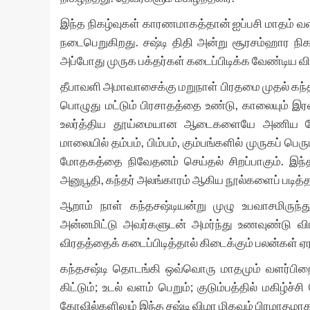
இந்த நிகழ்வுகள் காரணமாகத்தான் ஐப்பசி மாதம் வளர
நடைபெறுகிறது. சஷ்டி திதி அன்று சூரசம்ஹார நிகழ்
அப்போது முருக பக்தர்கள் கடைப்பிடிக்க வேண்டிய வ
தீபாவளி அமாவாசைக்கு மறுநாள் பிரதமை முதல் கந்த
பொழுது மட்டும் பிரசாதத்தை உண்டு, காலையும் இரவ
உலர்த்திய தூய்மையான ஆடைகளையே அணிய வேண்ட
மாலையில் தம்பம், பிம்பம், கும்பங்களில் முருகப்
மோதகத்தை நிவேதனம் செய்தல் சிறப்பாகும். இந்த
அனுபூதி, கந்தர் அலங்காரம் ஆகிய நூல்களைப் படித்தல்
ஆறாம் நாள் கந்தசஷ்டியன்று முழு உபவாசமிருந்
அன்னமிட்டு அவர்களுடன் அமர்ந்து உணவுண்டு வி
விரதத்தைக் கடைப்பிடித்தால் கிடைக்கும் பலன்கள் ஏ
கந்தசஷ்டி தொடங்கி ஒவ்வொரு மாதமும் வளர்பிறை ச
கிட்டும்; உடல் வளம் பெறும்; குடும்பத்தில் மகிழ்ச்
கோவில்களிலும் இந்த சஷ்டி விழா மிகவும் பிரமாத