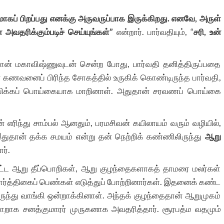
மாகப்
பிறப்பது
எனக்கு
அருவருப்பாக
இருக்கிறது
.
எனவே
,
அருள்
்
அவதரிக்கும்படிச்
செய்யுங்கள்
”
என்றார். பார்வதியும், “
சரி,
உன்
ான் மகாவிஷ்ணுவுடன் சென்ற போது, பார்வதி தனித்திருப்பதை
ன் கணவனைப் பிரிந்த சோகத்தில் உருகிக் கொண்டிருந்த பார்வதி,
ப்பிக்கப் பொய்கையாக மாறினாள். அதுதான் சரவணப் பொய்கை
எரிந்து சாம்பல் ஆனதும், பரமசிவன் கயிலாயம் வரும் வழியில்,
ுதான் தக்க சமயம் என்று தன் நெற்றிக் கண்ணிலிருந்து
ஆறு
ர்.
பட்ட ஆறு தீப்பொறிகள், ஆறு குழந்தைகளாகத் தாமரை மலர்கள்
ார்த்திகைப் பெண்கள் எடுத்துப் போற்றினார்கள். இதனைக் கண்ட
ுந்து வாங்கி ஒன்றாக்கினாள். அந்தக் குழந்தைதான் ஆறுமுகம்
றாக சனத்குமாரர் முருகனாக அவதரித்தார். சூரபத்ம வதமும்