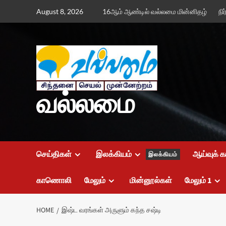
Skip
August 8, 2026
16ஆம் ஆண்டில் வல்லமை மின்னிதழ்
நி
to
content
வல்லமை
செய்திகள்
இலக்கியம்
ஆய்வுக் க
இலக்கியம்
காணொலி
மேலும்
மின்னூல்கள்
மேலும் 1
HOME
இஷ்ட வரங்கள் அருளும் கந்த சஷ்டி