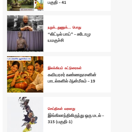
பகுதி – 41
நறுக்..துணுக்...
பொது
“லிட்டில் பாய்” – சுடோமு
யமகுச்சி
இலக்கியம்
கட்டுரைகள்
கவியரசர் கண்ணதாசனின்
பாடல்களில் ஆன்மீகம் – 19
செய்திகள்
வரலாறு
இங்கிலாந்திலிருந்து ஒரு மடல் –
315 (பகுதி-1)