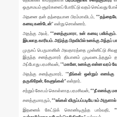
ஒருசமயம் சூரர்களைப் போரிட்டு வதம் செய்வது போல
அதனை தன் தந்தையான பிரம்மாவிடம்,
“”
தந்தைய
கனவு
கண்டேன்
‘
‘ என்று சொன்னார்.
அதற்கு அவர்,
“”
சனத்குமாரா
,
உன்
கனவு
பலிக்கும்
இயலாத
காரியம்
.
அடுத்த
பிறவியில்
உனக்கு
அந்தப்
பா
முருகப் பெருமானின் அவதாரத்தை முன்னிட்டு சிவனு
இருந்த சனத்குமாரர் தியானம் முடிவடைந்ததும் த
அப்போது பரமசிவன், “
“
மகனே
,
உனக்கு
என்ன
வரம்
வ
அதற்கு சனத்குமாரர், “
“
நீங்கள்
ஒன்றும்
எனக்கு
தருகிறேன்
,
கேளுங்கள்
”
என்றார்.
சற்றும் கோபம் கொள்ளாத பரமசிவன்,
“”
நீ
எனக்கு
மக
சனத்குமாரரும்,
“”
உங்கள்
விருப்பப்படியே
உம்
அருளால்
இதனைக் கேட்டுக் கொண்டிருந்த பார்வதி,
“
ஒன்றுமில்லாததுபோல்
தெரிகிறதே
”
என்றாள்.