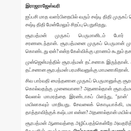
இராஜராஜேஸ்வரி
ஐப்பசி மாத வளர்பிறையில் வரும் சஷ்டி திதி முருகப்
சஷ்டி திதி மேன்மேலும் சிறப்பு பெறுகிறது.
சூரபத்மன் முருகப் பெருமானிடம் போர் ப
சரணடைந்தான். சூரபத்மனை முருகப் பெருமான் முற
கொண்டது ஏன்? என்ற கேள்விக்கு புராணம் கூறும் தக
முன்ஜென்மத்தில் சூரபத்மன் தட்சனாக இருந்தான
தட்சனான சூரபத்மன் பரமசிவனுக்கு மாமனாகிறான்.
சிவ பார்வதி மைந்தனான முருகப் பெருமானுக்கு சூ
கொல்வதற்கு முனைவானா? அதனால்தான் சூரபத்மன்
வேலால் மாமரத்தை இரண்டாகப் பிளந்து, “நான்’ 
மயிலாகவும் மாறியது. சேவலைக் கொடியாக்கி, 
தாத்தாவிற்குக் கஷ்டமா என்ன? அதனால்தான் மயில் 
சூரபத்மன் ஆணவத்தை அழிப்பதற்கென்றே அவதரித்தவர
தேவனின் மைந்தனாக
பிரம்மஞானி
சனத்குமாரர்
எ