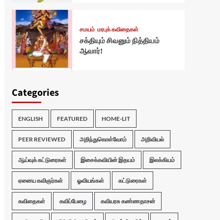
சமயம்
மரபுக் கவிதைகள்
சக்தியும் சிவனும் நித்தியம்
ஆவார்!
Categories
ENGLISH
FEATURED
HOME-LIT
PEER REVIEWED
அறிந்துகொள்வோம்
அறிவியல்
ஆய்வுக் கட்டுரைகள்
இசைக்கவியின் இதயம்
இலக்கியம்
ஏனைய கவிஞர்கள்
ஓவியங்கள்
கட்டுரைகள்
கவிதைகள்
கவிப்பேழை
கவியரசு கண்ணதாசன்