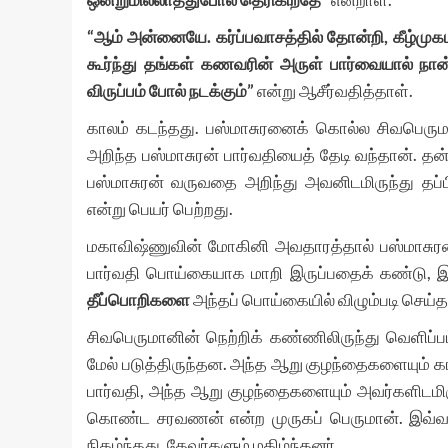
“
ஆம்
அன்னையே
.
கர்ப்பவாசத்தில்
தோன்றி
,
கீழ்முக
கூர்ந்து
தங்கள்
கணவரின்
அருள்
பார்வையால்
நான
விருப்பம் போல்
நடக்கும்
”
என்று ஆசீர்வதித்தாள்.
காலம் கடந்தது. பஸ்மாசுரனைக் கொல்ல சிவபெரும
அறிந்த பஸ்மாசுரன் பார்வதியைத் தேடி வந்தான். த
பஸ்மாசுரன் வருவதை அறிந்து அவனிடமிருந்து த
என்று பெயர் பெற்றது.
மகாவிஷ்ணுவின் மோகினி அவதாரத்தால் பஸ்மாசுரன் 
பார்வதி பொய்கையாக மாறி இருப்பதைக் கண்டு, இத
தீப்பொறிகளை
அந்தப் பொய்கையில் விழும்படி செய்தா
சிவபெருமானின் நெற்றிக் கண்ணிலிருந்து வெளிப்
மேல் படுத்திருந்தன. அந்த ஆறு குழந்தைகளையும் க
பார்வதி, அந்த ஆறு குழந்தைகளையும் அவர்களிடமிர
கொண்ட சரவணன் என்ற முருகப் பெருமான். இவ்வா
நிகழ்ந்தது. தேவர்களும் மகிழ்ந்தனர்.