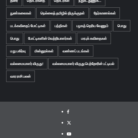
திரை
தொடர்கதை
தொடர்கள்
நறுக்..துணுக்...
நுண்கலைகள்
நெல்லைத் தமிழில் திருக்குறள்
நேர்காணல்கள்
படக்கவிதைப் போட்டிகள்
பத்திகள்
பழகத் தெரிய வேணும்
பொது
பொது
போட்டிகளின் வெற்றியாளர்கள்
மரபுக் கவிதைகள்
மறு பகிர்வு
மின்னூல்கள்
வண்ணப் படங்கள்
வல்லமையாளர் விருது!
வல்லமையாளர் விருது பெற்றோரின் பட்டியல்
வார ராசி பலன்
Facebook
Twitter
Youtube