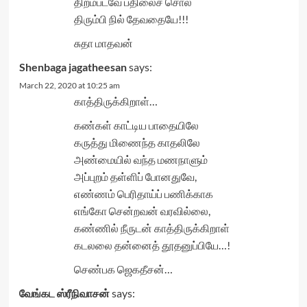
திறம்படவே பதிலைச் சொல்
திரும்பி நில் தேவதையே!!!
சுதா மாதவன்
Shenbaga jagatheesan
says:
March 22, 2020 at 10:25 am
காத்திருக்கிறாள்…
கண்கள் காட்டிய பாதையிலே
கருத்து மிணைந்த காதலிலே
அண்மையில் வந்த மணநாளும்
அப்புறம் தள்ளிப் போனதுவே,
எண்ணம் பெரிதாய்ப் பணிக்காக
எங்கோ சென்றவன் வரவில்லை,
கண்ணில் நீருடன் காத்திருக்கிறாள்
கடலலை தன்னைத் தூதனுப்பியே…!
செண்பக ஜெகதீசன்…
வேங்கட ஸ்ரீநிவாசன்
says: