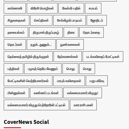
காணொலி
கிரேசி மொழிகள்
கேள்வி-பதில்
சமயம்
சிறுகதைகள்
செய்திகள்
சேக்கிழார் பா நயம்
ஜோதிடம்
தலையங்கம்
திருமால் திருப்புகழ்
திரை
தொடர்கதை
தொடர்கள்
நறுக்..துணுக்...
நுண்கலைகள்
நெல்லைத் தமிழில் திருக்குறள்
நேர்காணல்கள்
படக்கவிதைப் போட்டிகள்
பத்திகள்
பழகத் தெரிய வேணும்
பொது
பொது
போட்டிகளின் வெற்றியாளர்கள்
மரபுக் கவிதைகள்
மறு பகிர்வு
மின்னூல்கள்
வண்ணப் படங்கள்
வல்லமையாளர் விருது!
வல்லமையாளர் விருது பெற்றோரின் பட்டியல்
வார ராசி பலன்
CoverNews Social