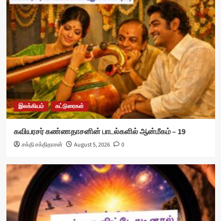
இலக்கியம்
கட்டுரைகள்
கவியரசர் கண்ணதாசனின் பாடல்களில் ஆன்மீகம் – 19
சக்தி சக்திதாசன்
August 5, 2026
0