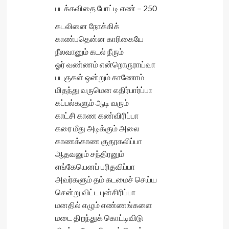
படக்கவிதை போட்டி எண் – 250
கடலினை நோக்கிக்
காண்பதென்ன காரிகையே
நீலவானும் கடல் நீரும்
ஓர் வண்ணம் என்றொருராய்வா
படகுகள் ஒன்றும் காணோம்
மிதந்து வருமென எதிர்பார்ப்பா
கப்பல்களும் ஆடி வரும்
காட்சி காண கண்விரிப்பா
கரை மீது அடிக்கும் அலை
காணக்காண குதூகலிப்பா
ஆதவனும் சந்திரனும்
எங்கேயெனப் பரிதவிப்பா
அவர்களும் தம் கடமைச் செய்ய
சென்று விட்ட புன்சிரிப்பா
மனதில் எழும் எண்ணங்களை
மடை திறந்துக் கொட்டிவிடு