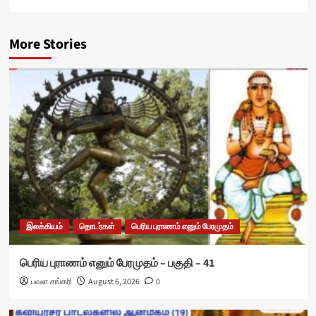
More Stories
இலக்கியம்
தொடர்கள்
பெரிய புராணம் எனும் பேரமுதம்
பெரிய புராணம் எனும் பேரமுதம் – பகுதி – 41
பவள சங்கரி
August 6, 2026
0