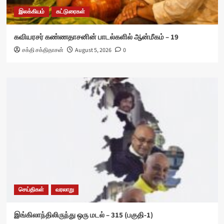
இலக்கியம்
கட்டுரைகள்
கவியரசர் கண்ணதாசனின் பாடல்களில் ஆன்மீகம் – 19
சக்தி சக்திதாசன்
August 5, 2026
0
செய்திகள்
வரலாறு
இங்கிலாந்திலிருந்து ஒரு மடல் – 315 (பகுதி-1)