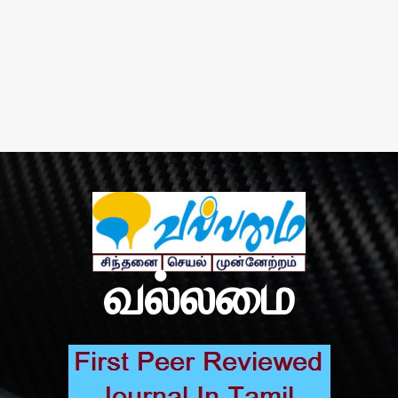
வல்லமை