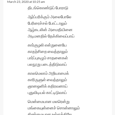
March 23, 2020 at 10:25 am
திடங்கொண்டுப் போராடு
ஆர்ப்பரிக்கும் அலைபோலே
பேரிரைச்சல் போட்டாலும்
ஆழ்கடலின் அமைதியினை
அடிமனதில் தேக்கிவைப்பாய்
கார்குழலி என்றுனையே
காதற்சிறை வைத்தாலும்
பார்ப்புகழும் சாதனைகள்
பலநூறு படைத்திடுவாய்
காலமெலாம் அறியாமைக்
காரிருளுள் வைத்தாலும்
ஞானஒளிக் கதிரவனாய்
புதுவிடியல் காட்டிடுவாய்
மென்மையான மலரென்று
மங்கையுன்னைச் சொன்னாலும்
திண்மையான உள்ளத்திலே