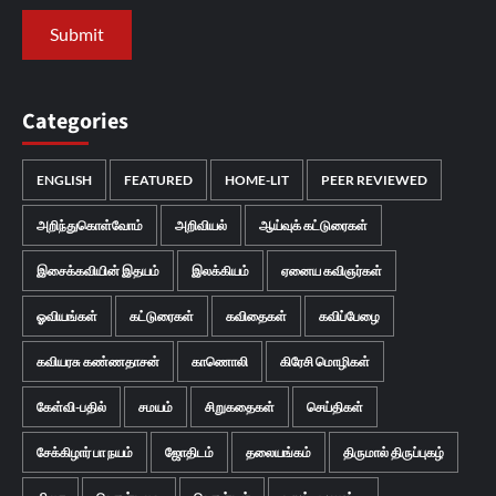
Categories
ENGLISH
FEATURED
HOME-LIT
PEER REVIEWED
அறிந்துகொள்வோம்
அறிவியல்
ஆய்வுக் கட்டுரைகள்
இசைக்கவியின் இதயம்
இலக்கியம்
ஏனைய கவிஞர்கள்
ஓவியங்கள்
கட்டுரைகள்
கவிதைகள்
கவிப்பேழை
கவியரசு கண்ணதாசன்
காணொலி
கிரேசி மொழிகள்
கேள்வி-பதில்
சமயம்
சிறுகதைகள்
செய்திகள்
சேக்கிழார் பா நயம்
ஜோதிடம்
தலையங்கம்
திருமால் திருப்புகழ்