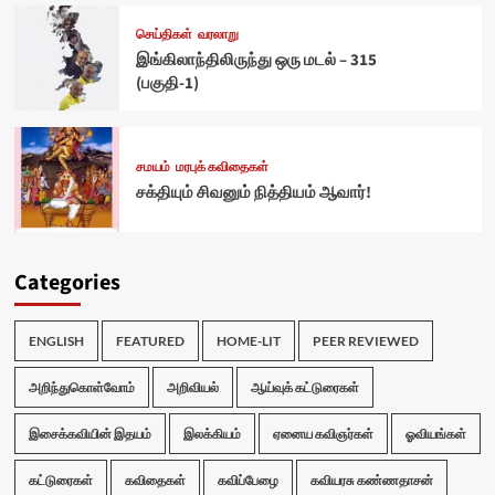
செய்திகள்
வரலாறு
இங்கிலாந்திலிருந்து ஒரு மடல் – 315
(பகுதி-1)
சமயம்
மரபுக் கவிதைகள்
சக்தியும் சிவனும் நித்தியம் ஆவார்!
Categories
ENGLISH
FEATURED
HOME-LIT
PEER REVIEWED
அறிந்துகொள்வோம்
அறிவியல்
ஆய்வுக் கட்டுரைகள்
இசைக்கவியின் இதயம்
இலக்கியம்
ஏனைய கவிஞர்கள்
ஓவியங்கள்
கட்டுரைகள்
கவிதைகள்
கவிப்பேழை
கவியரசு கண்ணதாசன்