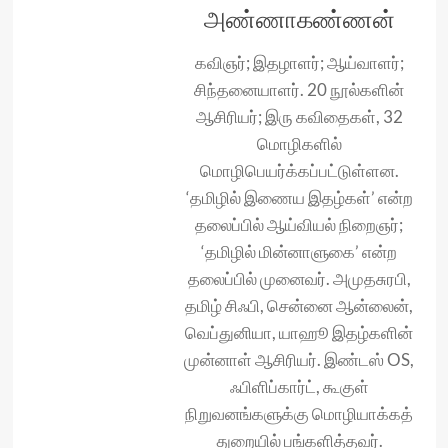
அண்ணாகண்ணன்
கவிஞர்; இதழாளர்; ஆய்வாளர்;
சிந்தனையாளர். 20 நூல்களின்
ஆசிரியர்; இரு கவிதைகள், 32
மொழிகளில்
மொழிபெயர்க்கப்பட்டுள்ளன.
‘தமிழில் இணைய இதழ்கள்’ என்ற
தலைப்பில் ஆய்வியல் நிறைஞர்;
‘தமிழில் மின்னாளுகை’ என்ற
தலைப்பில் முனைவர். அமுதசுரபி,
தமிழ் சிஃபி, சென்னை ஆன்லைன்,
வெப்துனியா, யாஹூ இதழ்களின்
முன்னாள் ஆசிரியர். இண்டஸ் OS,
ஃபிளிப்கார்ட், கூகுள்
நிறுவனங்களுக்கு மொழியாக்கத்
துறையில் பங்களித்தவர்.