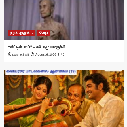
நறுக்..துணுக்...
பொது
“லிட்டில் பாய்” – சுடோமு யமகுச்சி
பவள சங்கரி
August 6, 2026
0