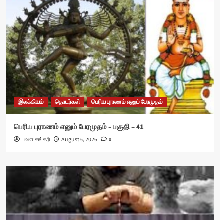
இலக்கியம்
தொடர்கள்
பெரிய புராணம் எனும் பேரமுதம்
பெரிய புராணம் எனும் பேரமுதம் – பகுதி – 41
பவள சங்கரி
August 6, 2026
0