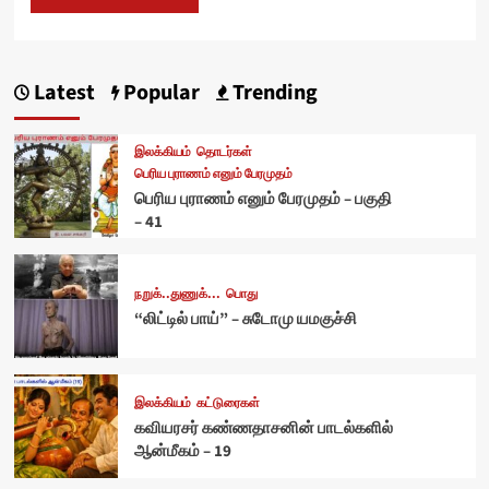
Latest
Popular
Trending
இலக்கியம்
தொடர்கள்
பெரிய புராணம் எனும் பேரமுதம்
பெரிய புராணம் எனும் பேரமுதம் – பகுதி
– 41
நறுக்..துணுக்...
பொது
“லிட்டில் பாய்” – சுடோமு யமகுச்சி
இலக்கியம்
கட்டுரைகள்
கவியரசர் கண்ணதாசனின் பாடல்களில்
ஆன்மீகம் – 19