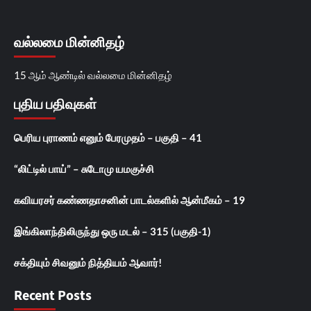
வல்லமை மின்னிதழ்
15 ஆம் ஆண்டில் வல்லமை மின்னிதழ்
புதிய பதிவுகள்
பெரிய புராணம் எனும் பேரமுதம் – பகுதி – 41
“லிட்டில் பாய்” – சுடோமு யமகுச்சி
கவியரசர் கண்ணதாசனின் பாடல்களில் ஆன்மீகம் – 19
இங்கிலாந்திலிருந்து ஒரு மடல் – 315 (பகுதி-1)
சக்தியும் சிவனும் நித்தியம் ஆவார்!
Recent Posts