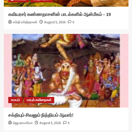
கவியரசர் கண்ணதாசனின் பாடல்களில் ஆன்மீகம் – 19
சக்தி சக்திதாசன்
August 5, 2026
0
சமயம்
மரபுக் கவிதைகள்
சக்தியும் சிவனும் நித்தியம் ஆவார்!
ஜெயராமசர்மா
August 5, 2026
0