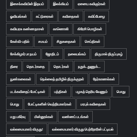
இசைக்கவியின் இதயம்
இலக்கியம்
ஏனைய கவிஞர்கள்
ஓவியங்கள்
கட்டுரைகள்
கவிதைகள்
கவிப்பேழை
கவியரசு கண்ணதாசன்
காணொலி
கிரேசி மொழிகள்
கேள்வி-பதில்
சமயம்
சிறுகதைகள்
செய்திகள்
சேக்கிழார் பா நயம்
ஜோதிடம்
தலையங்கம்
திருமால் திருப்புகழ்
திரை
தொடர்கதை
தொடர்கள்
நறுக்..துணுக்...
நுண்கலைகள்
நெல்லைத் தமிழில் திருக்குறள்
நேர்காணல்கள்
படக்கவிதைப் போட்டிகள்
பத்திகள்
பழகத் தெரிய வேணும்
பொது
பொது
போட்டிகளின் வெற்றியாளர்கள்
மரபுக் கவிதைகள்
மறு பகிர்வு
மின்னூல்கள்
வண்ணப் படங்கள்
வல்லமையாளர் விருது!
வல்லமையாளர் விருது பெற்றோரின் பட்டியல்