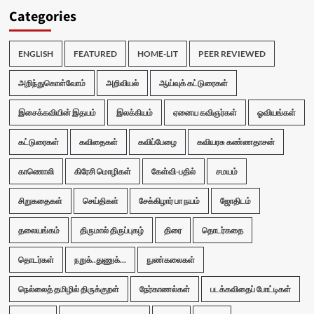
Categories
ENGLISH
FEATURED
HOME-LIT
PEER REVIEWED
அறிந்துகொள்வோம்
அறிவியல்
ஆய்வுக் கட்டுரைகள்
இசைக்கவியின் இதயம்
இலக்கியம்
ஏனைய கவிஞர்கள்
ஓவியங்கள்
கட்டுரைகள்
கவிதைகள்
கவிப்பேழை
கவியரசு கண்ணதாசன்
காணொலி
கிரேசி மொழிகள்
கேள்வி-பதில்
சமயம்
சிறுகதைகள்
செய்திகள்
சேக்கிழார் பா நயம்
ஜோதிடம்
தலையங்கம்
திருமால் திருப்புகழ்
திரை
தொடர்கதை
தொடர்கள்
நறுக்..துணுக்...
நுண்கலைகள்
நெல்லைத் தமிழில் திருக்குறள்
நேர்காணல்கள்
படக்கவிதைப் போட்டிகள்