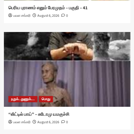
பெரிய புராணம் எனும் பேரமுதம் – பகுதி – 41
பவள சங்கரி
August 6, 2026
0
நறுக்..துணுக்...
பொது
“லிட்டில் பாய்” – சுடோமு யமகுச்சி
பவள சங்கரி
August 6, 2026
0