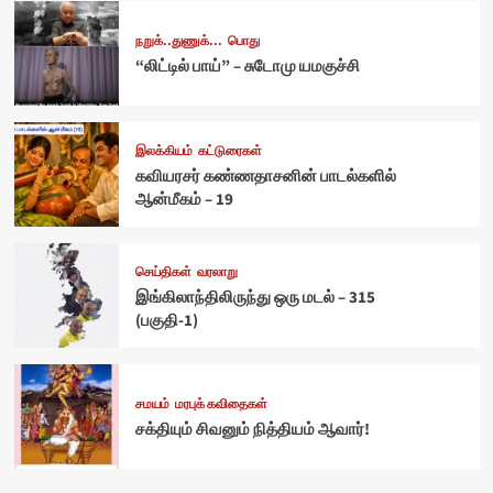
நறுக்..துணுக்...
பொது
“லிட்டில் பாய்” – சுடோமு யமகுச்சி
இலக்கியம்
கட்டுரைகள்
கவியரசர் கண்ணதாசனின் பாடல்களில்
ஆன்மீகம் – 19
செய்திகள்
வரலாறு
இங்கிலாந்திலிருந்து ஒரு மடல் – 315
(பகுதி-1)
சமயம்
மரபுக் கவிதைகள்
சக்தியும் சிவனும் நித்தியம் ஆவார்!