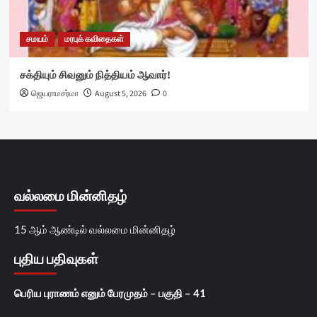
சமயம்
மரபுக் கவிதைகள்
சக்தியும் சிவனும் நித்தியம் ஆவார்!
ஜெயராமசர்மா
August 5, 2026
0
வல்லமை மின்னிதழ்
15 ஆம் ஆண்டில் வல்லமை மின்னிதழ்
புதிய பதிவுகள்
பெரிய புராணம் எனும் பேரமுதம் – பகுதி – 41