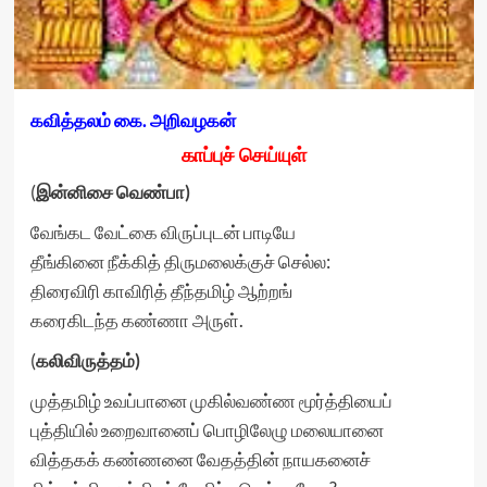
கவித்தலம் கை. அறிவழகன்
காப்புச் செய்யுள்
(
இன்னிசை வெண்பா)
வேங்கட வேட்கை விருப்புடன் பாடியே
தீங்கினை நீக்கித் திருமலைக்குச் செல்ல:
திரைவிரி காவிரித் தீந்தமிழ் ஆற்றங்
கரைகிடந்த கண்ணா அருள்.
(
கலிவிருத்தம்)
முத்தமிழ் உவப்பானை முகில்வண்ண மூர்த்தியைப்
புத்தியில் உறைவானைப் பொழிலேழு மலையானை
வித்தகக் கண்ணனை வேதத்தின் நாயகனைச்