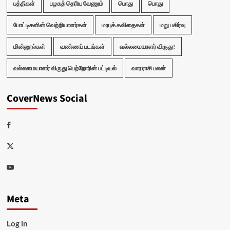
பத்திகள்
பழகத் தெரிய வேணும்
பொது
பொது
போட்டிகளின் வெற்றியாளர்கள்
மரபுக் கவிதைகள்
மறு பகிர்வு
மின்னூல்கள்
வண்ணப் படங்கள்
வல்லமையாளர் விருது!
வல்லமையாளர் விருது பெற்றோரின் பட்டியல்
வார ராசி பலன்
CoverNews Social
Facebook
Twitter
Youtube
Meta
Log in