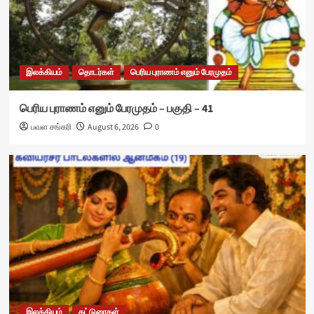
இலக்கியம்
தொடர்கள்
பெரிய புராணம் எனும் பேரமுதம்
பெரிய புராணம் எனும் பேரமுதம் – பகுதி – 41
பவள சங்கரி
August 6, 2026
0
இலக்கியம்
கட்டுரைகள்