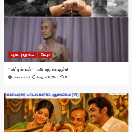
நறுக்..துணுக்...
பொது
“லிட்டில் பாய்” – சுடோமு யமகுச்சி
பவள சங்கரி
August 6, 2026
0