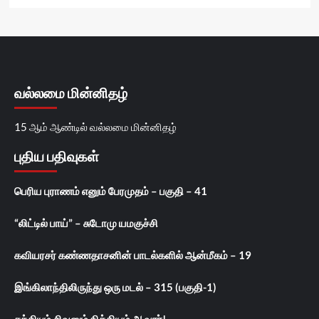
வல்லமை மின்னிதழ்
15 ஆம் ஆண்டில் வல்லமை மின்னிதழ்
புதிய பதிவுகள்
பெரிய புராணம் எனும் பேரமுதம் – பகுதி – 41
“லிட்டில் பாய்” – சுடோமு யமகுச்சி
கவியரசர் கண்ணதாசனின் பாடல்களில் ஆன்மீகம் – 19
இங்கிலாந்திலிருந்து ஒரு மடல் – 315 (பகுதி-1)