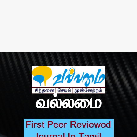
வல்லமை