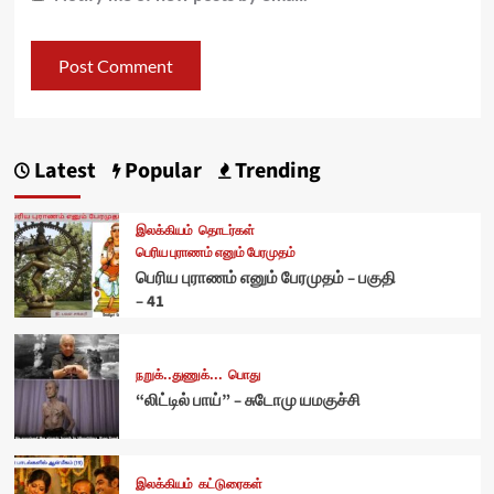
Latest
Popular
Trending
இலக்கியம்
தொடர்கள்
பெரிய புராணம் எனும் பேரமுதம்
பெரிய புராணம் எனும் பேரமுதம் – பகுதி
– 41
நறுக்..துணுக்...
பொது
“லிட்டில் பாய்” – சுடோமு யமகுச்சி
இலக்கியம்
கட்டுரைகள்