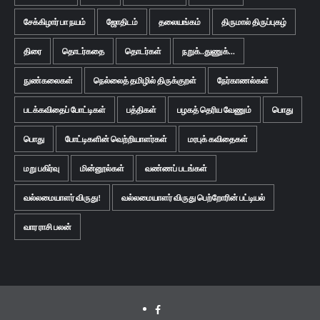
சேக்கிழார் பா நயம்
ஜோதிடம்
தலையங்கம்
திருமால் திருப்புகழ்
திரை
தொடர்கதை
தொடர்கள்
நறுக்..துணுக்...
நுண்கலைகள்
நெல்லைத் தமிழில் திருக்குறள்
நேர்காணல்கள்
படக்கவிதைப் போட்டிகள்
பத்திகள்
பழகத் தெரிய வேணும்
பொது
பொது
போட்டிகளின் வெற்றியாளர்கள்
மரபுக் கவிதைகள்
மறு பகிர்வு
மின்னூல்கள்
வண்ணப் படங்கள்
வல்லமையாளர் விருது!
வல்லமையாளர் விருது பெற்றோரின் பட்டியல்
வார ராசி பலன்
Facebook