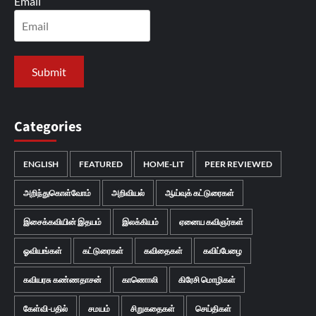
Email
Categories
ENGLISH
FEATURED
HOME-LIT
PEER REVIEWED
அறிந்துகொள்வோம்
அறிவியல்
ஆய்வுக் கட்டுரைகள்
இசைக்கவியின் இதயம்
இலக்கியம்
ஏனைய கவிஞர்கள்
ஓவியங்கள்
கட்டுரைகள்
கவிதைகள்
கவிப்பேழை
கவியரசு கண்ணதாசன்
காணொலி
கிரேசி மொழிகள்
கேள்வி-பதில்
சமயம்
சிறுகதைகள்
செய்திகள்