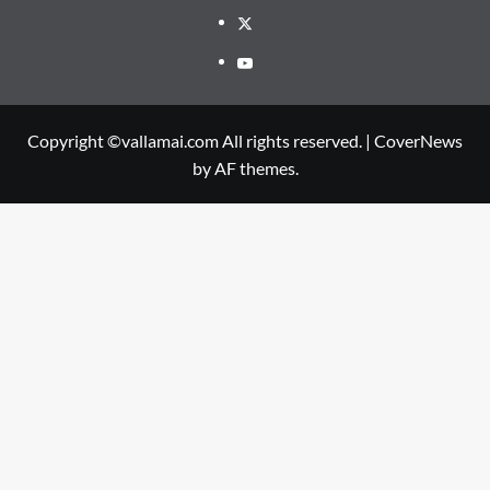
Twitter
Youtube
Copyright ©vallamai.com All rights reserved.
|
CoverNews
by AF themes.