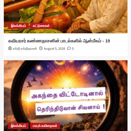
இலக்கியம்
கட்டுரைகள்
கவியரசர் கண்ணதாசனின் பாடல்களில் ஆன்மீகம் – 19
சக்தி சக்திதாசன்
August 5, 2026
0
இலக்கியம்
மரபுக் கவிதைகள்