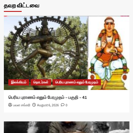
தவற விட்டவை
இலக்கியம்
தொடர்கள்
பெரிய புராணம் எனும் பேரமுதம்
பெரிய புராணம் எனும் பேரமுதம் – பகுதி – 41
பவள சங்கரி
August 6, 2026
0