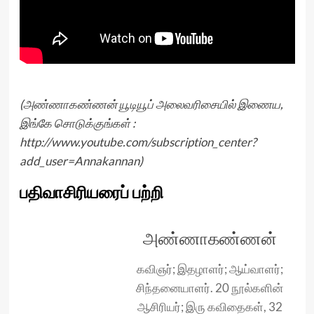
(அண்ணாகண்ணன் யூடியூப் அலைவரிசையில் இணைய,
இங்கே சொடுக்குங்கள் :
http://www.youtube.com/subscription_center?
add_user=Annakannan
)
பதிவாசிரியரைப் பற்றி
அண்ணாகண்ணன்
கவிஞர்; இதழாளர்; ஆய்வாளர்;
சிந்தனையாளர். 20 நூல்களின்
ஆசிரியர்; இரு கவிதைகள், 32