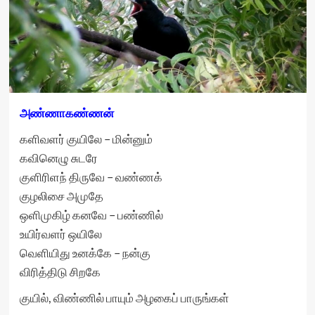
அண்ணாகண்ணன்
களிவளர் குயிலே – மின்னும்
கவினெழு சுடரே
குளிரிளந் திருவே – வண்ணக்
குழலிசை அமுதே
ஒளிமுகிழ் கனவே – பண்ணில்
உயிர்வளர் ஒயிலே
வெளியிது உனக்கே – நன்கு
விரித்திடு சிறகே
குயில், விண்ணில் பாயும் அழகைப் பாருங்கள்