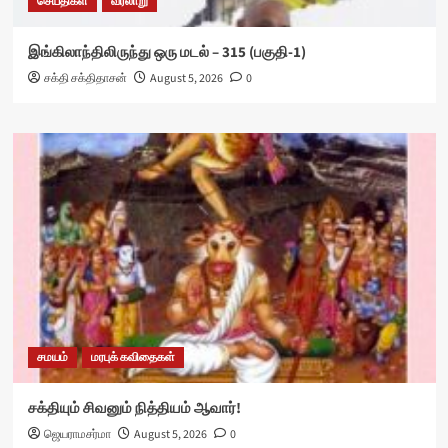
செய்திகள்
வரலாறு
இங்கிலாந்திலிருந்து ஒரு மடல் – 315 (பகுதி-1)
சக்தி சக்திதாசன்
August 5, 2026
0
சமயம்
மரபுக் கவிதைகள்
சக்தியும் சிவனும் நித்தியம் ஆவார்!
ஜெயராமசர்மா
August 5, 2026
0