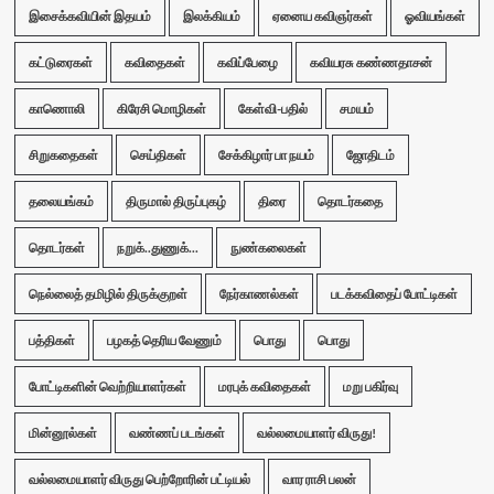
இசைக்கவியின் இதயம்
இலக்கியம்
ஏனைய கவிஞர்கள்
ஓவியங்கள்
கட்டுரைகள்
கவிதைகள்
கவிப்பேழை
கவியரசு கண்ணதாசன்
காணொலி
கிரேசி மொழிகள்
கேள்வி-பதில்
சமயம்
சிறுகதைகள்
செய்திகள்
சேக்கிழார் பா நயம்
ஜோதிடம்
தலையங்கம்
திருமால் திருப்புகழ்
திரை
தொடர்கதை
தொடர்கள்
நறுக்..துணுக்...
நுண்கலைகள்
நெல்லைத் தமிழில் திருக்குறள்
நேர்காணல்கள்
படக்கவிதைப் போட்டிகள்
பத்திகள்
பழகத் தெரிய வேணும்
பொது
பொது
போட்டிகளின் வெற்றியாளர்கள்
மரபுக் கவிதைகள்
மறு பகிர்வு
மின்னூல்கள்
வண்ணப் படங்கள்
வல்லமையாளர் விருது!
வல்லமையாளர் விருது பெற்றோரின் பட்டியல்
வார ராசி பலன்