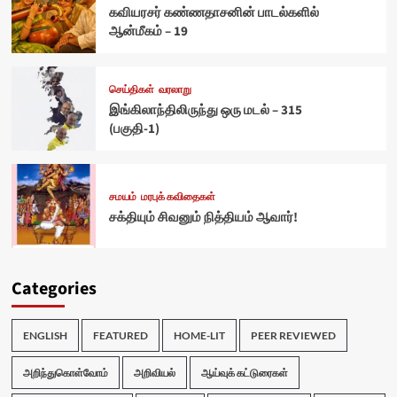
கவியரசர் கண்ணதாசனின் பாடல்களில்
ஆன்மீகம் – 19
செய்திகள்
வரலாறு
இங்கிலாந்திலிருந்து ஒரு மடல் – 315
(பகுதி-1)
சமயம்
மரபுக் கவிதைகள்
சக்தியும் சிவனும் நித்தியம் ஆவார்!
Categories
ENGLISH
FEATURED
HOME-LIT
PEER REVIEWED
அறிந்துகொள்வோம்
அறிவியல்
ஆய்வுக் கட்டுரைகள்